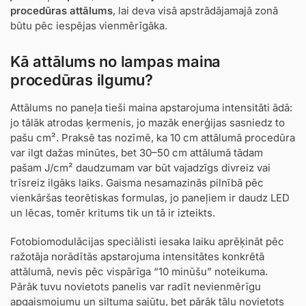
procedūras attālums
, lai deva visā apstrādājamajā zonā
būtu pēc iespējas vienmērīgāka.
Kā attālums no lampas maina
procedūras ilgumu?
Attālums no paneļa tieši maina apstarojuma intensitāti ādā:
jo tālāk atrodas ķermenis, jo mazāk enerģijas sasniedz to
pašu cm². Praksē tas nozīmē, ka 10 cm attālumā procedūra
var ilgt dažas minūtes, bet 30–50 cm attālumā tādam
pašam J/cm² daudzumam var būt vajadzīgs divreiz vai
trīsreiz ilgāks laiks. Gaisma nesamazinās pilnībā pēc
vienkāršas teorētiskas formulas, jo paneļiem ir daudz LED
un lēcas, tomēr kritums tik un tā ir izteikts.
Fotobiomodulācijas speciālisti iesaka laiku aprēķināt pēc
ražotāja norādītās apstarojuma intensitātes konkrētā
attālumā, nevis pēc vispārīga “10 minūšu” noteikuma.
Pārāk tuvu novietots panelis var radīt nevienmērīgu
apgaismojumu un siltuma sajūtu, bet pārāk tālu novietots