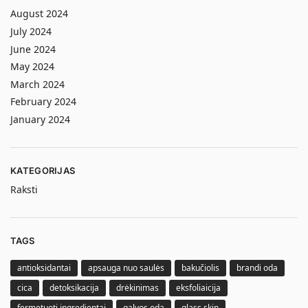
August 2024
July 2024
June 2024
May 2024
March 2024
February 2024
January 2024
KATEGORIJAS
Raksti
TAGS
antioksidantai
apsauga nuo saulės
bakučiolis
brandi oda
cica
detoksikacija
drėkinimas
eksfoliaicija
fermetuoti ingredientai
galvos oda
glass skin