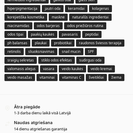
hiperpigmentacija
jautri oda
keramidai
kolagenas
korėjietiška kosmetika
masknė
naturalūs ingredientai
niacinamidas
odos barjeras
odos priežiūros rutina
odos tipai
paakių kaukės
pavasaris
peptidai
ph balansas
plaukai
probiotikai
raudonos šviesos terapija
retinolis
sliuoksniavimas
snail mucin
SPF
sraigių sekretas
stiklo odos efektas
sudirgusi oda
valomasis aliejus
vasara
veido kaukės
veido kremai
veido masažas
vitaminai
vitaminas C
šveitikliai
žiema
Ātra piegāde
1-3 darba dienu laikā visā Latvijā
Naudas atgriešana
14 dienu atgriešanas garantija