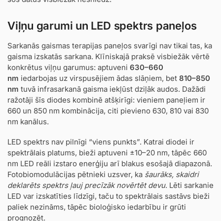
Viļņu garumi un LED spektrs paneļos
Sarkanās gaismas terapijas paneļos svarīgi nav tikai tas, ka
gaisma izskatās sarkana. Klīniskajā praksē visbiežāk vērtē
konkrētus viļņu garumus: aptuveni
630–660
nm
iedarbojas uz virspusējiem ādas slāņiem, bet
810–850
nm
tuvā infrasarkanā gaisma iekļūst dziļāk audos. Dažādi
ražotāji šīs diodes kombinē atšķirīgi: vieniem paneļiem ir
660 un 850 nm kombinācija, citi pievieno 630, 810 vai 830
nm kanālus.
LED spektrs nav pilnīgi “viens punkts”. Katrai diodei ir
spektrālais platums, bieži aptuveni ±10–20 nm, tāpēc 660
nm LED reāli izstaro enerģiju arī blakus esošajā diapazonā.
Fotobiomodulācijas pētnieki uzsver, ka
šaurāks, skaidri
deklarēts spektrs ļauj precīzāk novērtēt devu
. Lēti sarkanie
LED var izskatīties līdzīgi, taču to spektrālais sastāvs bieži
paliek nezināms, tāpēc bioloģisko iedarbību ir grūti
prognozēt.