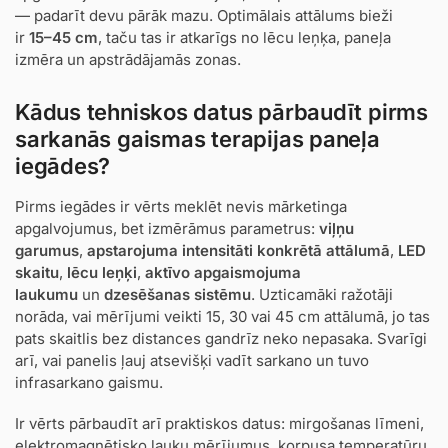
— padarīt devu pārāk mazu. Optimālais attālums bieži
ir
15–45 cm
, taču tas ir atkarīgs no lēcu leņķa, paneļa
izmēra un apstrādājamās zonas.
Kādus tehniskos datus pārbaudīt pirms
sarkanās gaismas terapijas paneļa
iegādes?
Pirms iegādes ir vērts meklēt nevis mārketinga
apgalvojumus, bet izmērāmus parametrus:
viļņu
garumus
,
apstarojuma intensitāti konkrētā attālumā
,
LED
skaitu
,
lēcu leņķi
,
aktīvo apgaismojuma
laukumu
un
dzesēšanas sistēmu
. Uzticamāki ražotāji
norāda, vai mērījumi veikti 15, 30 vai 45 cm attālumā, jo tas
pats skaitlis bez distances gandrīz neko nepasaka. Svarīgi
arī, vai panelis ļauj atsevišķi vadīt sarkano un tuvo
infrasarkano gaismu.
Ir vērts pārbaudīt arī praktiskos datus: mirgošanas līmeni,
elektromagnētisko lauku mērījumus, korpusa temperatūru,