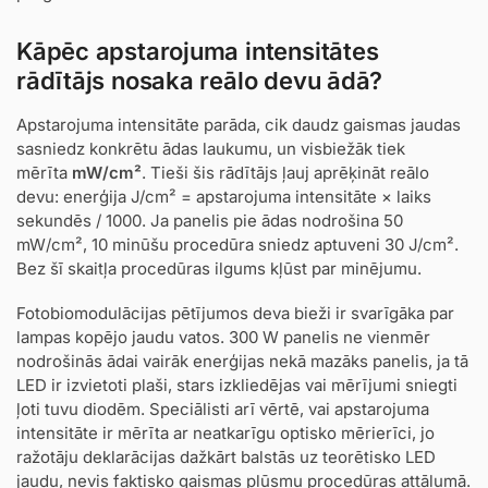
Kāpēc apstarojuma intensitātes
rādītājs nosaka reālo devu ādā?
Apstarojuma intensitāte parāda, cik daudz gaismas jaudas
sasniedz konkrētu ādas laukumu, un visbiežāk tiek
mērīta
mW/cm²
. Tieši šis rādītājs ļauj aprēķināt reālo
devu: enerģija J/cm² = apstarojuma intensitāte × laiks
sekundēs / 1000. Ja panelis pie ādas nodrošina 50
mW/cm², 10 minūšu procedūra sniedz aptuveni 30 J/cm².
Bez šī skaitļa procedūras ilgums kļūst par minējumu.
Fotobiomodulācijas pētījumos deva bieži ir svarīgāka par
lampas kopējo jaudu vatos. 300 W panelis ne vienmēr
nodrošinās ādai vairāk enerģijas nekā mazāks panelis, ja tā
LED ir izvietoti plaši, stars izkliedējas vai mērījumi sniegti
ļoti tuvu diodēm. Speciālisti arī vērtē, vai apstarojuma
intensitāte ir mērīta ar neatkarīgu optisko mērierīci, jo
ražotāju deklarācijas dažkārt balstās uz teorētisko LED
jaudu, nevis faktisko gaismas plūsmu procedūras attālumā.