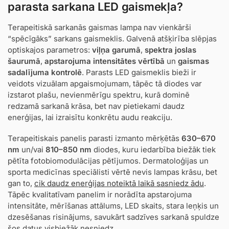
parasta sarkana LED gaismekļa?
Terapeitiskā sarkanās gaismas lampa nav vienkārši
“spēcīgāks” sarkans gaismeklis. Galvenā atšķirība slēpjas
optiskajos parametros:
viļņa garumā
,
spektra joslas
šaurumā
,
apstarojuma intensitātes vērtībā
un
gaismas
sadalījuma kontrolē
. Parasts LED gaismeklis bieži ir
veidots vizuālam apgaismojumam, tāpēc tā diodes var
izstarot plašu, nevienmērīgu spektru, kurā dominē
redzamā sarkanā krāsa, bet nav pietiekami daudz
enerģijas, lai izraisītu konkrētu audu reakciju.
Terapeitiskais panelis parasti izmanto mērķētās
630–670
nm
un/vai
810–850 nm
diodes, kuru iedarbība biežāk tiek
pētīta fotobiomodulācijas pētījumos. Dermatoloģijas un
sporta medicīnas speciālisti vērtē nevis lampas krāsu, bet
gan to,
cik daudz enerģijas noteiktā laikā sasniedz ādu
.
Tāpēc kvalitatīvam panelim ir norādīta apstarojuma
intensitāte, mērīšanas attālums, LED skaits, stara leņķis un
dzesēšanas risinājums, savukārt sadzīves sarkanā spuldze
šos datus visbiežāk nesniedz.