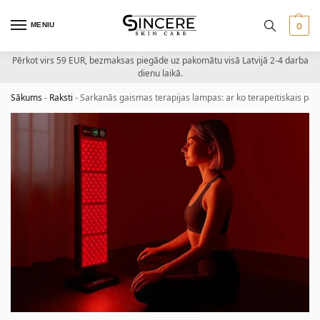
MENIU
0
Pērkot virs 59 EUR, bezmaksas piegāde uz pakomātu visā Latvijā 2-4 darba
dienu laikā.
Sākums
-
Raksti
-
Sarkanās gaismas terapijas lampas: ar ko terapeitiskais pan