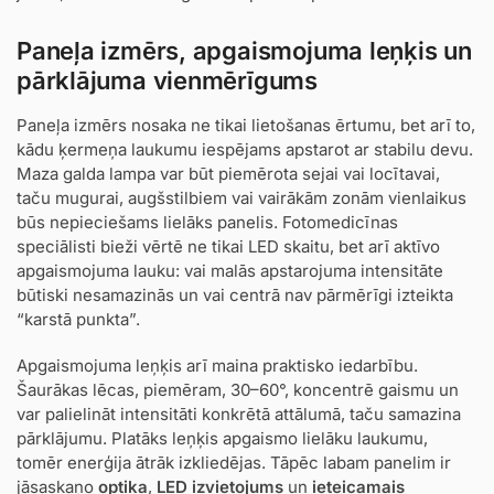
Paneļa izmērs, apgaismojuma leņķis un
pārklājuma vienmērīgums
Paneļa izmērs nosaka ne tikai lietošanas ērtumu, bet arī to,
kādu ķermeņa laukumu iespējams apstarot ar stabilu devu.
Maza galda lampa var būt piemērota sejai vai locītavai,
taču mugurai, augšstilbiem vai vairākām zonām vienlaikus
būs nepieciešams lielāks panelis. Fotomedicīnas
speciālisti bieži vērtē ne tikai LED skaitu, bet arī aktīvo
apgaismojuma lauku: vai malās apstarojuma intensitāte
būtiski nesamazinās un vai centrā nav pārmērīgi izteikta
“karstā punkta”.
Apgaismojuma leņķis arī maina praktisko iedarbību.
Šaurākas lēcas, piemēram, 30–60°, koncentrē gaismu un
var palielināt intensitāti konkrētā attālumā, taču samazina
pārklājumu. Platāks leņķis apgaismo lielāku laukumu,
tomēr enerģija ātrāk izkliedējas. Tāpēc labam panelim ir
jāsaskaņo
optika
,
LED izvietojums
un
ieteicamais