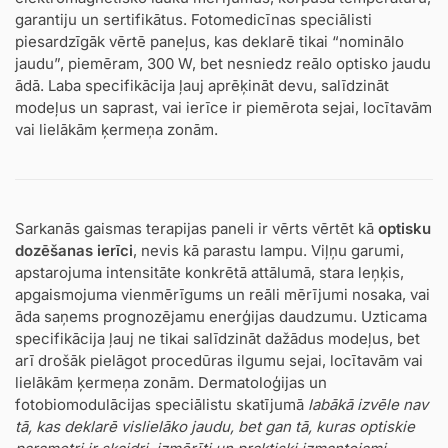
garantiju un sertifikātus. Fotomedicīnas speciālisti
piesardzīgāk vērtē paneļus, kas deklarē tikai “nominālo
jaudu”, piemēram, 300 W, bet nesniedz reālo optisko jaudu
ādā. Laba specifikācija ļauj aprēķināt devu, salīdzināt
modeļus un saprast, vai ierīce ir piemērota sejai, locītavām
vai lielākām ķermeņa zonām.
Sarkanās gaismas terapijas paneli ir vērts vērtēt kā
optisku
dozēšanas ierīci
, nevis kā parastu lampu. Viļņu garumi,
apstarojuma intensitāte konkrētā attālumā, stara leņķis,
apgaismojuma vienmērīgums un reāli mērījumi nosaka, vai
āda saņems prognozējamu enerģijas daudzumu. Uzticama
specifikācija ļauj ne tikai salīdzināt dažādus modeļus, bet
arī drošāk pielāgot procedūras ilgumu sejai, locītavām vai
lielākām ķermeņa zonām. Dermatoloģijas un
fotobiomodulācijas speciālistu skatījumā
labākā izvēle nav
tā, kas deklarē vislielāko jaudu, bet gan tā, kuras optiskie