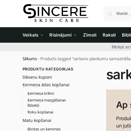
Veikals
Risinājumi
Zīmoli
Raksti
Bibl
Pērkot vi
Sākums
-
Products tagged “sarkano plankumu samazināša
sar
PRODUKTU KATEGORIJAS
Dāvanu kuponi
Ķermeņa ādas kopšanai
Ķermeņa krēmi
Ķermeņa mazgāšanas
Ap 
līdzekļi
Roku kopšanai
Produk
Matu kopšanai
un jut
Birstes un ķemmes