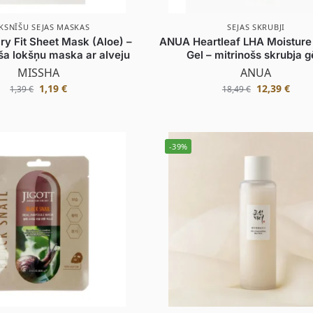
KSNĪŠU SEJAS MASKAS
SEJAS SKRUBJI
y Fit Sheet Mask (Aloe) –
ANUA Heartleaf LHA Moisture
ša lokšņu maska ar alveju
Gel – mitrinošs skrubja g
MISSHA
ANUA
1,19
€
12,39
€
1,39
€
18,49
€
-39%