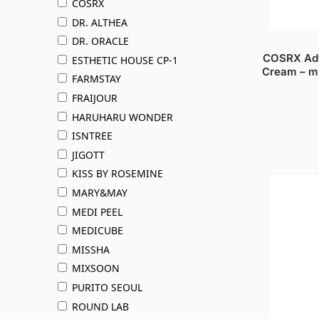
COSRX
DR. ALTHEA
DR. ORACLE
COSRX Adva
ESTHETIC HOUSE CP-1
Cream – mi
FARMSTAY
FRAIJOUR
HARUHARU WONDER
ISNTREE
JIGOTT
KISS BY ROSEMINE
MARY&MAY
MEDI PEEL
MEDICUBE
MISSHA
MIXSOON
PURITO SEOUL
ROUND LAB