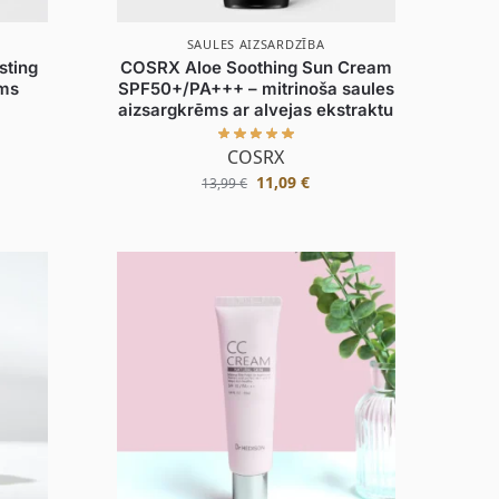
SAULES AIZSARDZĪBA
sting
COSRX Aloe Soothing Sun Cream
ums
SPF50+/PA+++ – mitrinoša saules
aizsargkrēms ar alvejas ekstraktu
COSRX
11,09
€
13,99
€