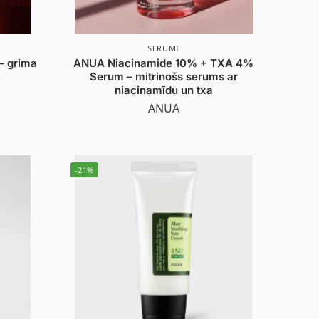
SERUMI
– grima
ANUA Niacinamide 10% + TXA 4%
Serum – mitrinošs serums ar
niacinamīdu un txa
ANUA
-21%