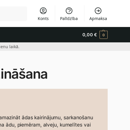
Meklēšana
Konts
Palīdzība
Apmaksa
0,00
€
0
enu laikā.
ināšana
amazināt ādas kairinājumu, sarkanošanu
ina ādu, piemēram, alveju, kumelītes vai