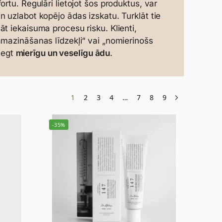
rtu. Regulāri lietojot šos produktus, var
n uzlabot kopējo ādas izskatu. Turklāt tie
t iekaisuma procesu risku. Klienti,
amazināšanas līdzekļi“ vai „nomierinošs
niegt
mierīgu un veselīgu ādu
.
1
2
3
4
…
7
8
9
-35%