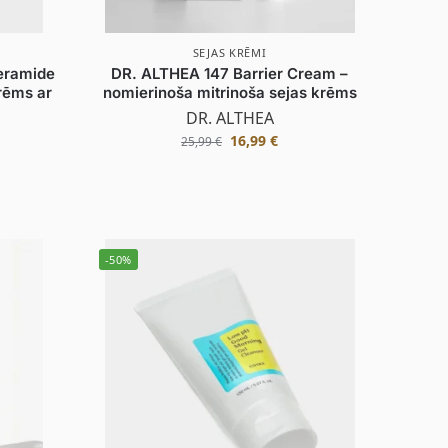
SEJAS KRĒMI
eramide
DR. ALTHEA 147 Barrier Cream –
rēms ar
nomierinoša mitrinoša sejas krēms
DR. ALTHEA
16,99
€
25,99
€
-50%