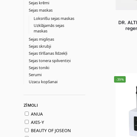
Sejas krēmi
Sejas maskas
Loksnīšu sejas maskas
DR. ALT
Uzklājamās sejas
rege
maskas
Sejas migliņas
Sejas skrubji
Sejas tīrīšanas līdzekļi
Sejas tonera spilventiņi
Sejas toniki
Serumi
-39%
Uzacu kopšanai
ZĪMOLI
ANUA
AXIS-Y
BEAUTY OF JOSEON