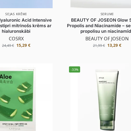
SEJAS KRĒMI
SERUMI
aluronic Acid Intensive
BEAUTY OF JOSEON Glow 
stipri mitrinošs krēms ar
Propolis and Niacinamide – s
hialuronskābi
propolisu un niacinamī
COSRX
BEAUTY OF JOSEON
15,29
€
13,29
€
24,49
€
21,99
€
-33%