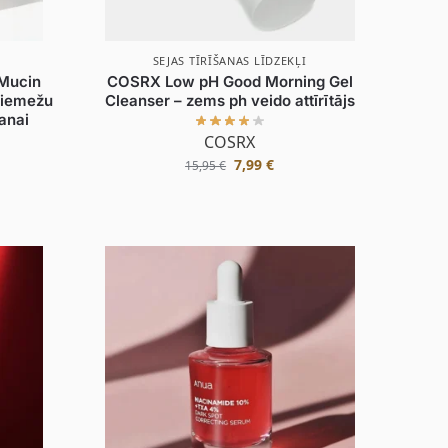
SEJAS TĪRĪŠANAS LĪDZEKĻI
Mucin
COSRX Low pH Good Morning Gel
liemežu
Cleanser – zems ph veido attīrītājs
anai
COSRX
7,99
€
15,95
€