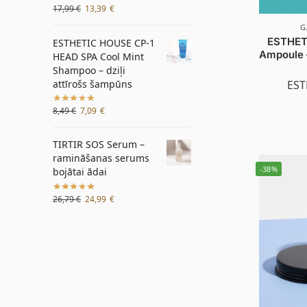
17,99
€
13,39
€
G
ESTHET
ESTHETIC HOUSE CP-1
Ampoule 
HEAD SPA Cool Mint
Shampoo – dziļi
attīrošs šampūns
EST
8,49
€
7,09
€
TIRTIR SOS Serum –
ramināšanas serums
-38%
bojātai ādai
26,79
€
24,99
€