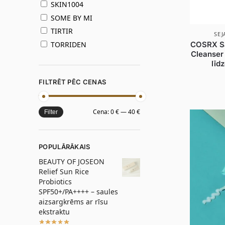
SKIN1004
SOME BY MI
TIRTIR
SEJ
TORRIDEN
COSRX Sal
Cleanser 
līdz
FILTRĒT PĒC CENAS
Cena:
0 €
—
40 €
Filter
POPULĀRĀKAIS
BEAUTY OF JOSEON
Relief Sun Rice
Probiotics
SPF50+/PA++++ – saules
aizsargkrēms ar rīsu
ekstraktu