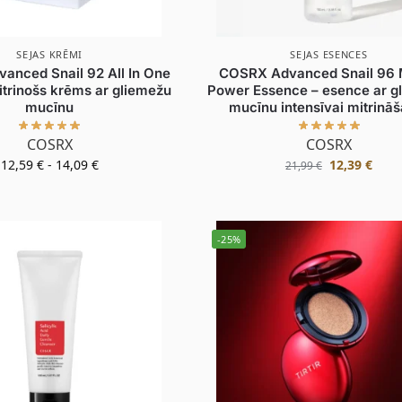
SEJAS KRĒMI
SEJAS ESENCES
nced Snail 92 All In One
COSRX Advanced Snail 96 
trinošs krēms ar gliemežu
Power Essence – esence ar g
mucīnu
mucīnu intensīvai mitrināš
COSRX
COSRX
12,59
€
-
14,09
€
12,39
€
21,99
€
-25%