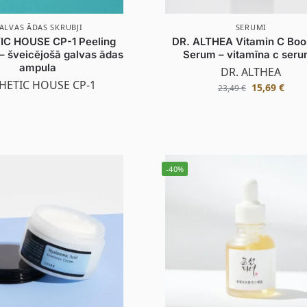
ALVAS ĀDAS SKRUBJI
SERUMI
IC HOUSE CP-1 Peeling
DR. ALTHEA Vitamin C Boo
– šveicējošā galvas ādas
Serum – vitamīna c ser
ampula
DR. ALTHEA
HETIC HOUSE CP-1
15,69
€
23,49
€
-40%