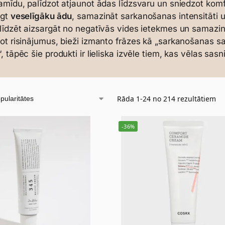
amīdu, palīdzot atjaunot ādas līdzsvaru un sniedzot komfo
egt
veselīgāku ādu
, samazināt sarkanošanas intensitāti u
līdzēt aizsargāt no negatīvās vides ietekmes un samazinā
ot risinājumus, bieži izmanto frāzes kā „sarkanošanas s
, tāpēc šie produkti ir lieliska izvēle tiem, kas vēlas sas
Rāda 1-24 no 214 rezultātiem
-36%