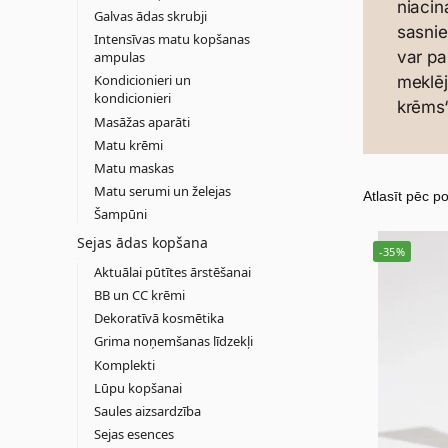
niacin
Galvas ādas skrubji
sasni
Intensīvas matu kopšanas
var pa
ampulas
Kondicionieri un
meklēj
kondicionieri
krēms“
Masāžas aparāti
Matu krēmi
Matu maskas
Matu serumi un želejas
Šampūni
Sejas ādas kopšana
-35%
Aktuālai pūtītes ārstēšanai
BB un CC krēmi
Dekoratīvā kosmētika
Grima noņemšanas līdzekļi
Komplekti
Lūpu kopšanai
Saules aizsardzība
Sejas esences