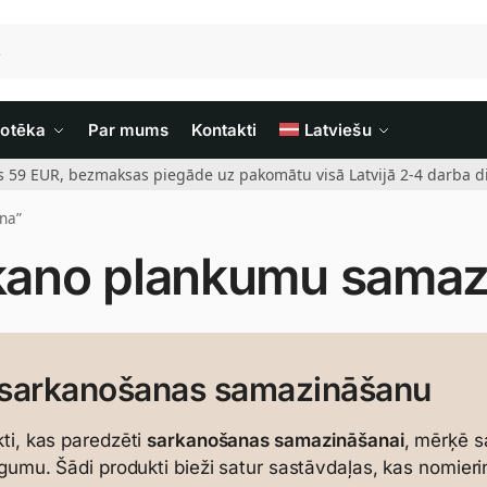
iotēka
Par mums
Kontakti
Latviešu
rs 59 EUR, bezmaksas piegāde uz pakomātu visā Latvijā 2-4 darba di
na”
kano plankumu samaz
sarkanošanas samazināšanu
ti, kas paredzēti
sarkanošanas samazināšanai
, mērķē s
īgumu. Šādi produkti bieži satur sastāvdaļas, kas nomier