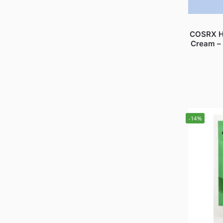
COSRX Hy
Cream – 
-14%