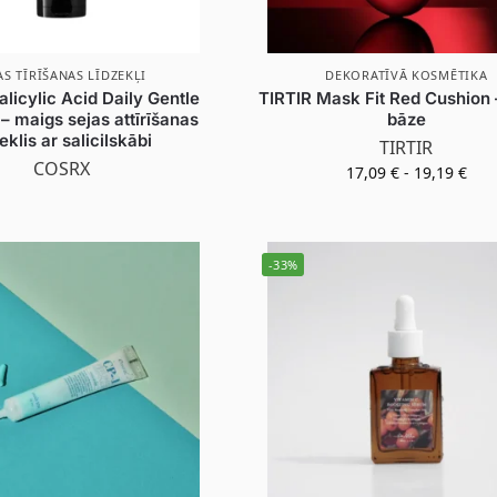
AS TĪRĪŠANAS LĪDZEKĻI
DEKORATĪVĀ KOSMĒTIKA
icylic Acid Daily Gentle
TIRTIR Mask Fit Red Cushion 
– maigs sejas attīrīšanas
bāze
eklis ar salicilskābi
TIRTIR
COSRX
17,09
€
-
19,19
€
-33%