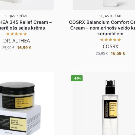
SEJAS KRĒMI
SEJAS KRĒMI
HEA 345 Relief Cream –
COSRX Balancium Comfort C
nerējošs sejas krēms
Cream – nomierinošs veido k
keramīdiem
DR. ALTHEA
COSRX
16,99
€
25,99
€
16,59
€
25,95
€
-44%