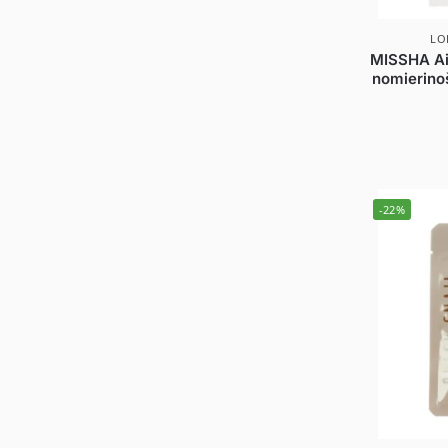
LO
MISSHA Air
nomierino
-22%