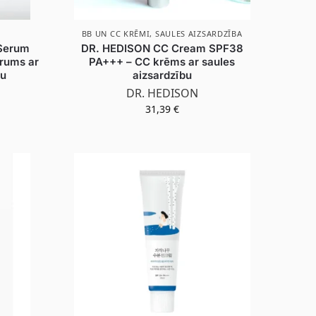
BB UN CC KRĒMI
,
SAULES AIZSARDZĪBA
Serum
DR. HEDISON CC Cream SPF38
erums ar
PA+++ – CC krēms ar saules
du
aizsardzību
DR. HEDISON
31,39
€