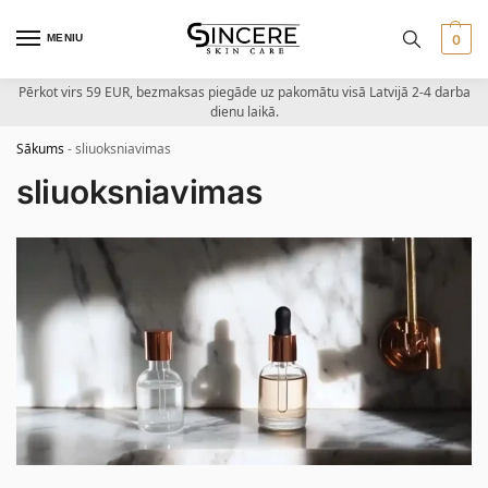
MENIU
0
Pērkot virs 59 EUR, bezmaksas piegāde uz pakomātu visā Latvijā 2-4 darba
dienu laikā.
Sākums
-
sliuoksniavimas
sliuoksniavimas