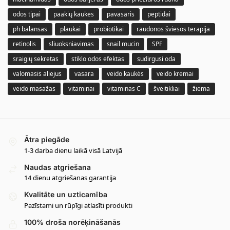
odos tipai
paakių kaukės
pavasaris
peptidai
ph balansas
plaukai
probiotikai
raudonos šviesos terapija
retinolis
sliuoksniavimas
snail mucin
SPF
sraigių sekretas
stiklo odos efektas
sudirgusi oda
valomasis aliejus
vasara
veido kaukės
veido kremai
veido masažas
vitaminai
vitaminas C
šveitikliai
žiema
Ātra piegāde
1-3 darba dienu laikā visā Latvijā
Naudas atgriešana
14 dienu atgriešanas garantija
Kvalitāte un uzticamība
Pazīstami un rūpīgi atlasīti produkti
100% droša norēķināšanās