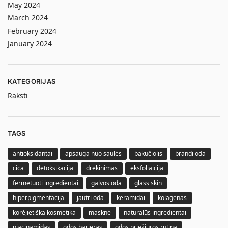
May 2024
March 2024
February 2024
January 2024
KATEGORIJAS
Raksti
TAGS
antioksidantai
apsauga nuo saulės
bakučiolis
brandi oda
cica
detoksikacija
drėkinimas
eksfoliaicija
fermetuoti ingredientai
galvos oda
glass skin
hiperpigmentacija
jautri oda
keramidai
kolagenas
korėjietiška kosmetika
masknė
naturalūs ingredientai
niacinamidas
odos barjeras
odos priežiūros rutina