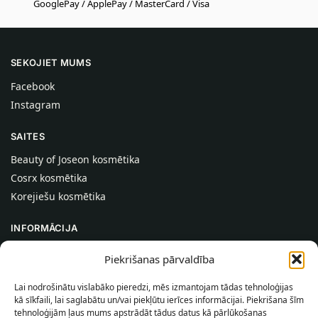
GooglePay / ApplePay / MasterCard / Visa
SEKOJIET MUMS
Facebook
Instagram
SAITES
Beauty of Joseon kosmētika
Cosrx kosmētika
Korejiešu kosmētika
INFORMĀCIJA
Par mums
Piekrišanas pārvaldība
Kontakti
Lai nodrošinātu vislabāko pieredzi, mēs izmantojam tādas tehnoloģijas
Palīdzība
kā sīkfaili, lai saglabātu un/vai piekļūtu ierīces informācijai. Piekrišana šīm
tehnoloģijām ļaus mums apstrādāt tādus datus kā pārlūkošanas