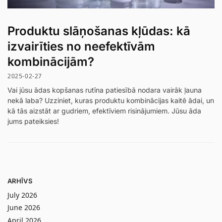
Produktu slāņošanas kļūdas: kā
izvairīties no neefektīvām
kombinācijām?
2025-02-27
Vai jūsu ādas kopšanas rutīna patiesībā nodara vairāk ļauna
nekā laba? Uzziniet, kuras produktu kombinācijas kaitē ādai, un
kā tās aizstāt ar gudriem, efektīviem risinājumiem. Jūsu āda
jums pateiksies!
ARHĪVS
July 2026
June 2026
April 2026