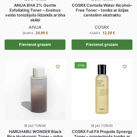
ANUA BHA 2% Gentle
COSRX Centella Water Alcohol–
Exfoliating Toner – švelnus
Free Toner – toniks ar āzijas
veido tonizējošs līdzeklis ar bha
centelēm ekstraktu
skābi
ANUA
COSRX
24,99
€
12,29
€
26,49
€
17,69
€
Pievienot grozam
Pievienot grozam
-31%
SEJAS TONIKI
SEJAS TONIKI
HARUHARU WONDER Black
COSRX Full Fit Propolis Synergy
Rice Hyaluronic Toner – mitrs
Toner – nomierinošs toniks ar