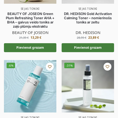
SEJAS TONIKI
SEJAS TONIKI
BEAUTY OF JOSEON Green
DR. HEDISON Gold Activation
Plum Refreshing Toner AHA +
Calming Toner – nomierinošs
BHA – gaivus veido toniks ar
toniks ar zeltu
zaļo plūmju ekstraktu
BEAUTY OF JOSEON
DR. HEDISON
13,29
€
23,89
€
21,39
€
28,99
€
Pievienot grozam
Pievienot grozam
-6%
-31%
SEJAS TONIKI
SEJAS TONIKI