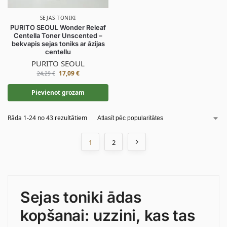
SEJAS TONIKI
PURITO SEOUL Wonder Releaf
Centella Toner Unscented –
bekvapis sejas toniks ar āzijas
centellu
PURITO SEOUL
17,09
€
24,29
€
Pievienot grozam
Rāda 1-24 no 43 rezultātiem
1
2
Sejas toniki ādas
kopšanai: uzzini, kas tas