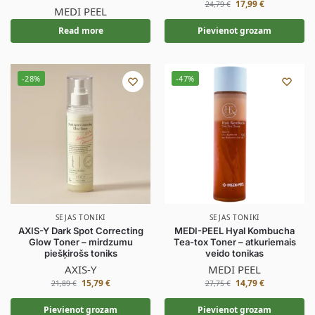
17,99
€
24,79
€
MEDI PEEL
Read more
Pievienot grozam
-28%
-47%
SEJAS TONIKI
SEJAS TONIKI
AXIS-Y Dark Spot Correcting
MEDI-PEEL Hyal Kombucha
Glow Toner – mirdzumu
Tea-tox Toner – atkuriemais
piešķirošs toniks
veido tonikas
AXIS-Y
MEDI PEEL
15,79
€
14,79
€
21,89
€
27,75
€
Pievienot grozam
Pievienot grozam