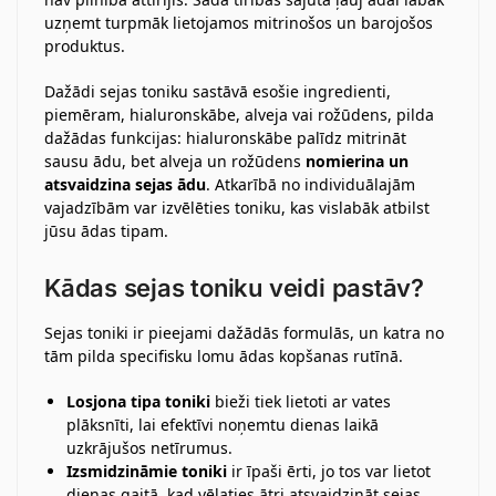
uzņemt turpmāk lietojamos mitrinošos un barojošos
produktus.
Dažādi sejas toniku sastāvā esošie ingredienti,
piemēram, hialuronskābe, alveja vai rožūdens, pilda
dažādas funkcijas: hialuronskābe palīdz mitrināt
sausu ādu, bet alveja un rožūdens
nomierina un
atsvaidzina sejas ādu
. Atkarībā no individuālajām
vajadzībām var izvēlēties toniku, kas vislabāk atbilst
jūsu ādas tipam.
Kādas sejas toniku veidi pastāv?
Sejas toniki ir pieejami dažādās formulās, un katra no
tām pilda specifisku lomu ādas kopšanas rutīnā.
Losjona tipa toniki
bieži tiek lietoti ar vates
plāksnīti, lai efektīvi noņemtu dienas laikā
uzkrājušos netīrumus.
Izsmidzināmie toniki
ir īpaši ērti, jo tos var lietot
dienas gaitā, kad vēlaties ātri atsvaidzināt sejas