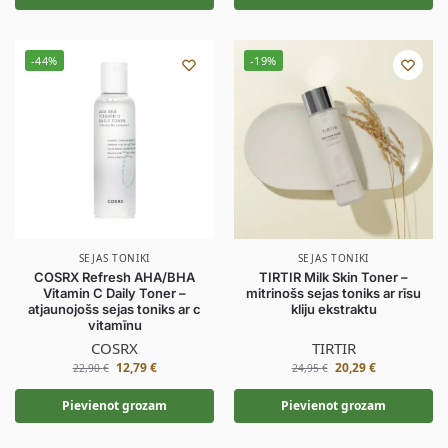
-44%
-19%
SEJAS TONIKI
SEJAS TONIKI
COSRX Refresh AHA/BHA
TIRTIR Milk Skin Toner –
Vitamin C Daily Toner –
mitrinošs sejas toniks ar rīsu
atjaunojošs sejas toniks ar c
kliju ekstraktu
vitamīnu
COSRX
TIRTIR
12,79
€
20,29
€
22,90
€
24,95
€
Pievienot grozam
Pievienot grozam