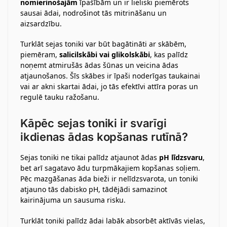
nomierinošajām
īpašībām un ir lieliski piemērots
sausai ādai, nodrošinot tās mitrināšanu un
aizsardzību.
Turklāt sejas toniki var būt bagātināti ar skābēm,
piemēram,
salicilskābi vai glikolskābi
, kas palīdz
noņemt atmirušās ādas šūnas un veicina ādas
atjaunošanos. Šīs skābes ir īpaši noderīgas taukainai
vai ar akni skartai ādai, jo tās efektīvi attīra poras un
regulē tauku ražošanu.
Kāpēc sejas toniki ir svarīgi
ikdienas ādas kopšanas rutīnā?
Sejas toniki ne tikai palīdz atjaunot ādas
pH līdzsvaru
,
bet arī sagatavo ādu turpmākajiem kopšanas soļiem.
Pēc mazgāšanas āda bieži ir nelīdzsvarota, un toniki
atjauno tās dabisko pH, tādējādi samazinot
kairinājuma un sausuma risku.
Turklāt toniki palīdz ādai labāk absorbēt aktīvās vielas,