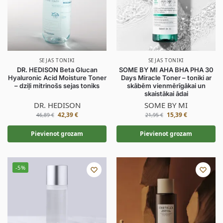
SEJAS TONIKI
SEJAS TONIKI
DR. HEDISON Beta Glucan
SOME BY MI AHA BHA PHA 30
Hyaluronic Acid Moisture Toner
Days Miracle Toner – toniki ar
– dziļi mitrinošs sejas toniks
skābēm vienmērīgākai un
skaistākai ādai
DR. HEDISON
SOME BY MI
42,39
€
15,39
€
46,89
€
21,95
€
Pievienot grozam
Pievienot grozam
-5%