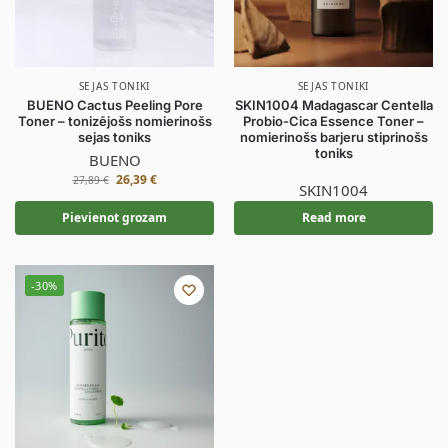
SEJAS TONIKI
SEJAS TONIKI
BUENO Cactus Peeling Pore
SKIN1004 Madagascar Centella
Toner – tonizējošs nomierinošs
Probio-Cica Essence Toner –
sejas toniks
nomierinošs barjeru stiprinošs
toniks
BUENO
26,39
€
27,89
€
SKIN1004
Pievienot grozam
Read more
-30%