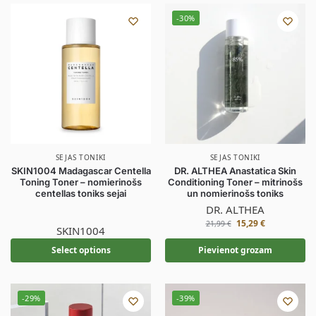
-30%
SEJAS TONIKI
SEJAS TONIKI
SKIN1004 Madagascar Centella
DR. ALTHEA Anastatica Skin
Toning Toner – nomierinošs
Conditioning Toner – mitrinošs
centellas toniks sejai
un nomierinošs toniks
DR. ALTHEA
15,29
€
21,99
€
SKIN1004
Select options
Pievienot grozam
-29%
-39%