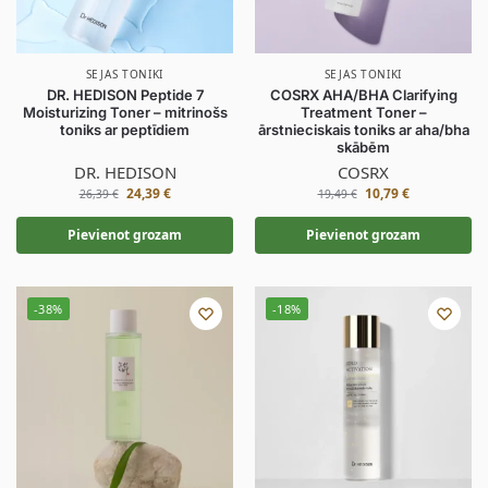
SEJAS TONIKI
SEJAS TONIKI
DR. HEDISON Peptide 7
COSRX AHA/BHA Clarifying
Moisturizing Toner – mitrinošs
Treatment Toner –
toniks ar peptīdiem
ārstnieciskais toniks ar aha/bha
skābēm
DR. HEDISON
COSRX
24,39
€
10,79
€
26,39
€
19,49
€
Pievienot grozam
Pievienot grozam
-38%
-18%