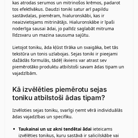
kas atrodas serumos un mitrinošos krēmos, padarot
tos efektīvākus. Daudzi toniki satur arī papildu
sastāvdaļas, piemēram, hialuronskābi, kas ir
neaizvietojams mitrinātājs. Hialuronskābe ir īpaši
noderīga sausai ādai, jo palīdz saglabāt mitruma
līdzsvaru un mazina sausuma sajūtu.
Lietojot toniku, āda kļūst tīrāka un svaigāka, bet tās
tekstūra un tonis uzlabojas. Sejas toniki ir pieejami
dažādās formulās, tādēļ ikviens var atrast sev
piemērotāko produktu atbilstoši savam ādas tipam un
vajadzībām.
Kā izvēlēties piemērotu sejas
toniku atbilstoši ādas tipam?
Izvēloties sejas toniku, svarīgi ņemt vērā individuālās
ādas vajadzības un specifiku.
Taukainai un uz akni tendētai ādai
ieteicams
izvēlēties tonikus, kuru sastāvā ir salicilskābe vai