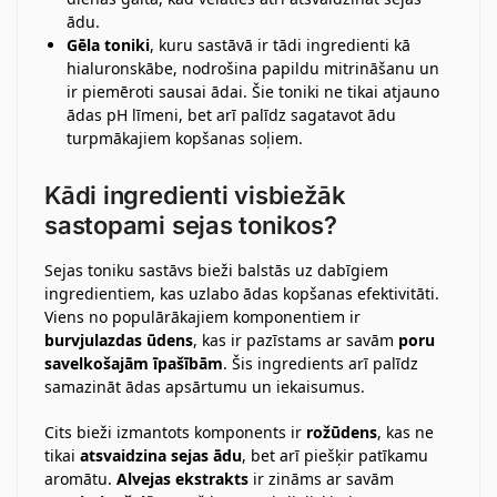
ādu.
Gēla toniki
, kuru sastāvā ir tādi ingredienti kā
hialuronskābe, nodrošina papildu mitrināšanu un
ir piemēroti sausai ādai. Šie toniki ne tikai atjauno
ādas pH līmeni, bet arī palīdz sagatavot ādu
turpmākajiem kopšanas soļiem.
Kādi ingredienti visbiežāk
sastopami sejas tonikos?
Sejas toniku sastāvs bieži balstās uz dabīgiem
ingredientiem, kas uzlabo ādas kopšanas efektivitāti.
Viens no populārākajiem komponentiem ir
burvjulazdas ūdens
, kas ir pazīstams ar savām
poru
savelkošajām īpašībām
. Šis ingredients arī palīdz
samazināt ādas apsārtumu un iekaisumus.
Cits bieži izmantots komponents ir
rožūdens
, kas ne
tikai
atsvaidzina sejas ādu
, bet arī piešķir patīkamu
aromātu.
Alvejas ekstrakts
ir zināms ar savām