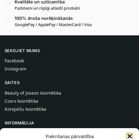
Kvalitāte un uzticamība
Pazīstami un rūpīgi atlasīti produkti
100% droša norēķināšanās
GooglePay / ApplePay / MasterCard / Visa
SEKOJIET MUMS
Facebook
Instagram
SAITES
Beauty of Joseon kosmētika
Cosrx kosmētika
Korejiešu kosmētika
INFORMĀCIJA
Par mums
Piekrišanas pārvaldība