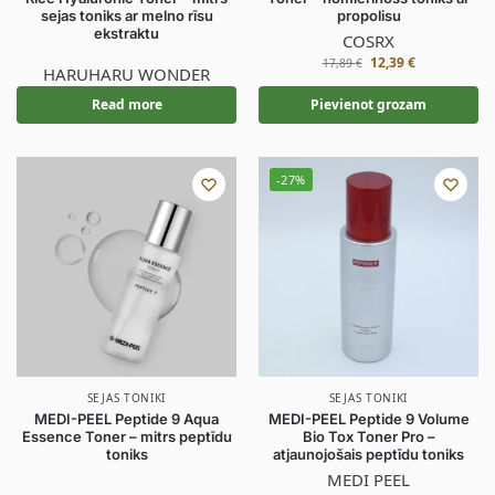
sejas toniks ar melno rīsu
propolisu
ekstraktu
COSRX
12,39
€
17,89
€
HARUHARU WONDER
Read more
Pievienot grozam
-27%
SEJAS TONIKI
SEJAS TONIKI
MEDI-PEEL Peptide 9 Aqua
MEDI-PEEL Peptide 9 Volume
Essence Toner – mitrs peptīdu
Bio Tox Toner Pro –
toniks
atjaunojošais peptīdu toniks
MEDI PEEL