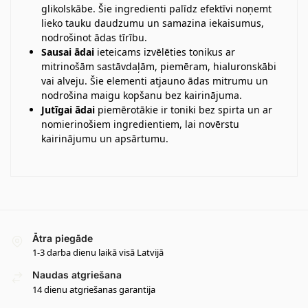
glikolskābe. Šie ingredienti palīdz efektīvi noņemt
lieko tauku daudzumu un samazina iekaisumus,
nodrošinot ādas tīrību.
Sausai ādai
ieteicams izvēlēties tonikus ar
mitrinošām sastāvdaļām, piemēram, hialuronskābi
vai alveju. Šie elementi atjauno ādas mitrumu un
nodrošina maigu kopšanu bez kairinājuma.
Jutīgai ādai
piemērotākie ir toniki bez spirta un ar
nomierinošiem ingredientiem, lai novērstu
kairinājumu un apsārtumu.
Ātra piegāde
1-3 darba dienu laikā visā Latvijā
Naudas atgriešana
14 dienu atgriešanas garantija