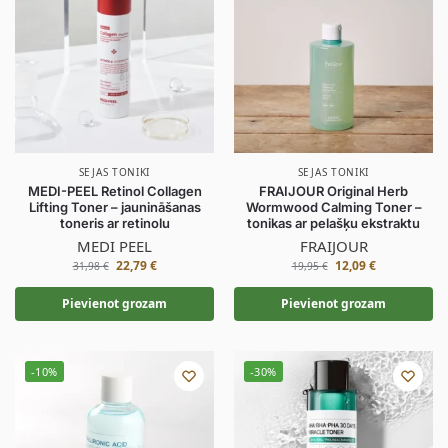
SEJAS TONIKI
SEJAS TONIKI
MEDI-PEEL Retinol Collagen
FRAIJOUR Original Herb
Lifting Toner – jaunināšanas
Wormwood Calming Toner –
toneris ar retinolu
tonikas ar pelašķu ekstraktu
MEDI PEEL
FRAIJOUR
22,79
€
12,09
€
31,98
€
19,95
€
Pievienot grozam
Pievienot grozam
-10%
-30%