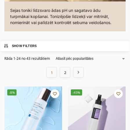
Sejas toniki līdzsvaro ādas pH un sagatavo ādu
turpmākai kopšanai. Tonizējošie līdzekļi var mitrināt,
nomierināt vai palīdzēt kontrolēt sebuma veidošanos.
SHOW FILTERS
Rāda 1-24 no 43 rezultātiem
1
2
-8%
-45%