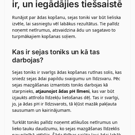
ir, un iegādājies tiešsaistē
Runājot par ādas kopšanu, sejas toniki var būt lieliska
izvēle, lai sasniegtu vēl labākus rezultātus. Tie palīdz
noņemt netīrumus, atsvaidzina ādu un sagatavo to
turpmākajiem kopšanas soļiem.
Kas ir sejas toniks un kā tas
darbojas?
Sejas toniks ir svarīgs ādas kopšanas rutīnas solis, kas
sniedz sejas ādai papildu svaigumu un līdzsvaru. Pēc
sejas mazgāšanas izmantots toniks darbojas kā
starpnieks,
atjaunojot ādas pH līmeni
, kas var būt
izjaukts attīrošo līdzekļu lietošanas dēļ. Tas ir svarīgi,
jo, ja ādas pH ir līdzsvarots, tā kļūst mazāk pakļauta
sausumam un kairinājumam.
Turklāt toniks palīdz noņemt atlikušos netīrumus un
lieko tauku daudzumu, ko sejas mazgāšanas līdzeklis
nav pilnībā attīrījis. Šāda tīrības sajūta ļauj ādai labāk