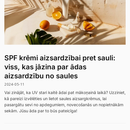
SPF krēmi aizsardzībai pret sauli:
viss, kas jāzina par ādas
aizsardzību no saules
2024-05-11
Vai zinājāt, ka UV stari kaitē ādai pat mākoņainā laikā? Uzziniet,
kā pareizi izvēlēties un lietot saules aizsargkrēmus, lai
pasargātu sevi no apdegumiem, novecošanās un nopietnākām
sekām. Jūsu āda par to būs pateicīga!