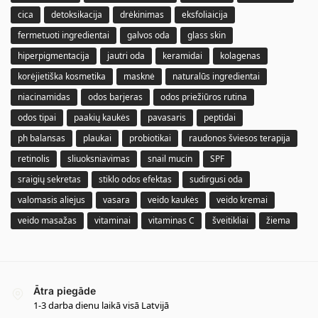
cica
detoksikacija
drėkinimas
eksfoliaicija
fermetuoti ingredientai
galvos oda
glass skin
hiperpigmentacija
jautri oda
keramidai
kolagenas
korėjietiška kosmetika
masknė
naturalūs ingredientai
niacinamidas
odos barjeras
odos priežiūros rutina
odos tipai
paakių kaukės
pavasaris
peptidai
ph balansas
plaukai
probiotikai
raudonos šviesos terapija
retinolis
sliuoksniavimas
snail mucin
SPF
sraigių sekretas
stiklo odos efektas
sudirgusi oda
valomasis aliejus
vasara
veido kaukės
veido kremai
veido masažas
vitaminai
vitaminas C
šveitikliai
žiema
Ātra piegāde
1-3 darba dienu laikā visā Latvijā