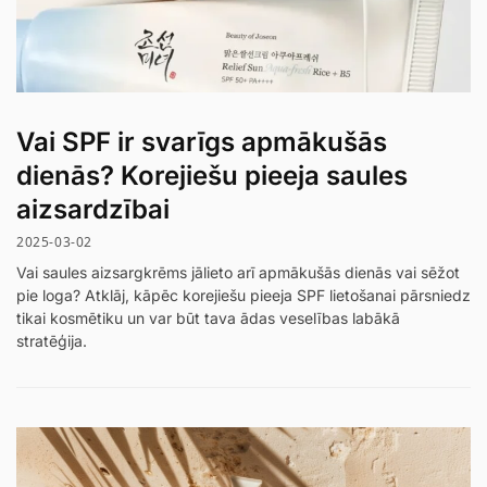
Vai SPF ir svarīgs apmākušās
dienās? Korejiešu pieeja saules
aizsardzībai
2025-03-02
Vai saules aizsargkrēms jālieto arī apmākušās dienās vai sēžot
pie loga? Atklāj, kāpēc korejiešu pieeja SPF lietošanai pārsniedz
tikai kosmētiku un var būt tava ādas veselības labākā
stratēģija.