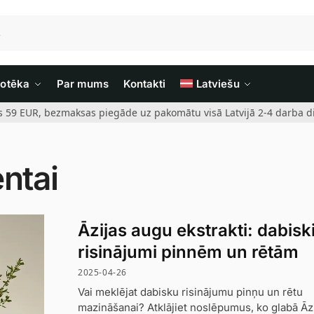
iotēka
Par mums
Kontakti
Latviešu
rs 59 EUR, bezmaksas piegāde uz pakomātu visā Latvijā 2-4 darba di
ntai
Āzijas augu ekstrakti: dabisk
risinājumi pinnēm un rētām
2025-04-26
Vai meklējat dabisku risinājumu pinņu un rētu
mazināšanai? Atklājiet noslēpumus, ko glabā Āz