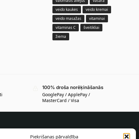
valomasis aliejus
vasara
veido kaukės
veido kremai
veido masažas
vitaminai
vitaminas C
šveitikliai
žiema
100% droša norēķināšanās
ti
GooglePay / ApplePay /
MasterCard / Visa
INFORMĀCIJA PIRCĒJAM
Piekrišanas pārvaldība