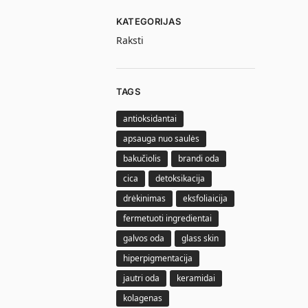
KATEGORIJAS
Raksti
TAGS
antioksidantai
apsauga nuo saulės
bakučiolis
brandi oda
cica
detoksikacija
drėkinimas
eksfoliaicija
fermetuoti ingredientai
galvos oda
glass skin
hiperpigmentacija
jautri oda
keramidai
kolagenas