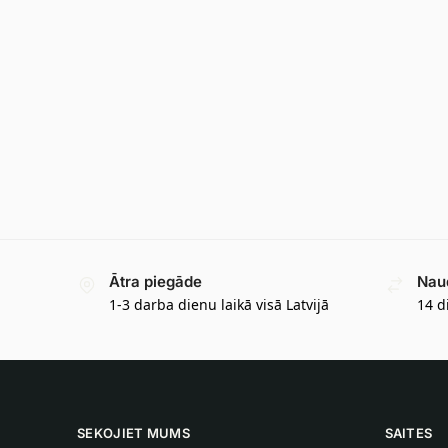
Ātra piegāde
Nau
1-3 darba dienu laikā visā Latvijā
14 d
SEKOJIET MUMS
SAITES