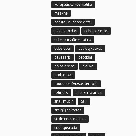
korėjietiška kosmetika
masknė
naturalūs ingredientai
niacinamidas
odos barjeras
odos priežiūros rutina
odos tipai
paakių kaukės
pavasaris
peptidai
ph balansas
plaukai
probiotikai
raudonos šviesos terapija
retinolis
sliuoksniavimas
snail mucin
SPF
sraigių sekretas
stiklo odos efektas
sudirgusi oda