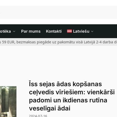
iotēka
Par mums
Kontakti
Latviešu
rs 59 EUR, bezmaksas piegāde uz pakomātu visā Latvijā 2-4 darba di
Īss sejas ādas kopšanas
ceļvedis vīriešiem: vienkārši
padomi un ikdienas rutīna
veselīgai ādai
2024-07-16