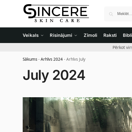
Veikals
Risinājumi
Zīmoli
Raksti
Bibl
Pērkot vi
Sākums
-
Arhīvs 2024
-
Arhīvs July
July 2024