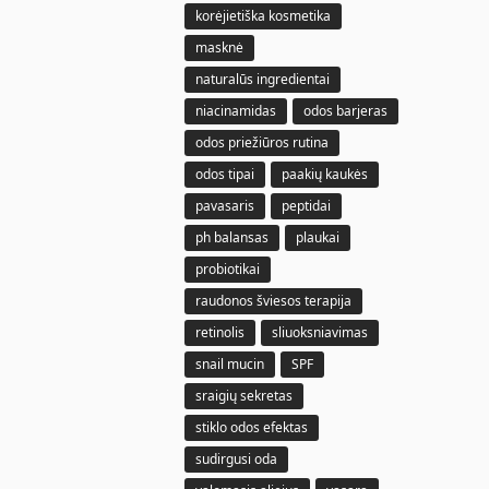
korėjietiška kosmetika
masknė
naturalūs ingredientai
niacinamidas
odos barjeras
odos priežiūros rutina
odos tipai
paakių kaukės
pavasaris
peptidai
ph balansas
plaukai
probiotikai
raudonos šviesos terapija
retinolis
sliuoksniavimas
snail mucin
SPF
sraigių sekretas
stiklo odos efektas
sudirgusi oda