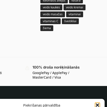
valomasis aliejus
vasara
veido kaukės
veido kremai
veido masažas
vitaminai
vitaminas C
šveitikliai
žiema
100% droša norēķināšanās
ti
GooglePay / ApplePay /
MasterCard / Visa
INFORMĀCIJA PIRCĒJAM
Piekrišanas pārvaldība