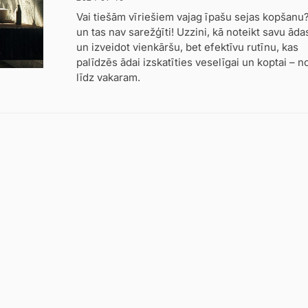
Vai tiešām vīriešiem vajag īpašu sejas kopšanu?
un tas nav sarežģīti! Uzzini, kā noteikt savu āda
un izveidot vienkāršu, bet efektīvu rutīnu, kas
palīdzēs ādai izskatīties veselīgai un koptai – no
līdz vakaram.