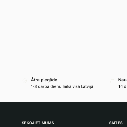
Ātra piegāde
Nau
1-3 darba dienu laikā visā Latvijā
14 d
SEKOJIET MUMS
SAITES