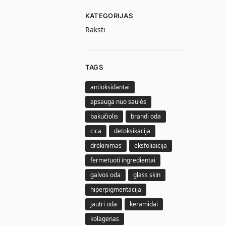
KATEGORIJAS
Raksti
TAGS
antioksidantai
apsauga nuo saulės
bakučiolis
brandi oda
cica
detoksikacija
drėkinimas
eksfoliaicija
fermetuoti ingredientai
galvos oda
glass skin
hiperpigmentacija
jautri oda
keramidai
kolagenas