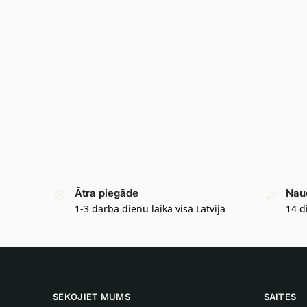
Ātra piegāde
Nau
1-3 darba dienu laikā visā Latvijā
14 d
SEKOJIET MUMS
SAITES