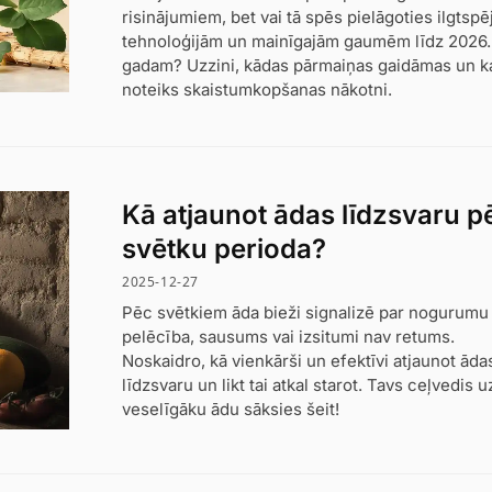
risinājumiem, bet vai tā spēs pielāgoties ilgtspēj
tehnoloģijām un mainīgajām gaumēm līdz 2026.
gadam? Uzzini, kādas pārmaiņas gaidāmas un k
noteiks skaistumkopšanas nākotni.
Kā atjaunot ādas līdzsvaru p
svētku perioda?
2025-12-27
Pēc svētkiem āda bieži signalizē par nogurumu
pelēcība, sausums vai izsitumi nav retums.
Noskaidro, kā vienkārši un efektīvi atjaunot āda
līdzsvaru un likt tai atkal starot. Tavs ceļvedis u
veselīgāku ādu sāksies šeit!