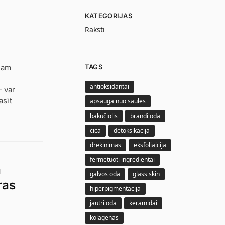
KATEGORIJAS
Raksti
TAGS
mam
antioksidantai
– var
asīt
apsauga nuo saulės
bakučiolis
brandi oda
cica
detoksikacija
drėkinimas
eksfoliaicija
fermetuoti ingredientai
a
galvos oda
glass skin
ras
hiperpigmentacija
jautri oda
keramidai
kolagenas