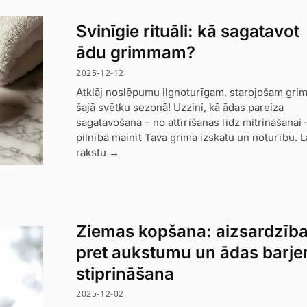
Svinīgie rituāli: kā sagatavot
ādu grimmam?
2025-12-12
Atklāj noslēpumu ilgnoturīgam, starojošam gri
šajā svētku sezonā! Uzzini, kā ādas pareiza
sagatavošana – no attīrīšanas līdz mitrināšanai 
pilnībā mainīt Tava grima izskatu un noturību. L
rakstu →
Ziemas kopšana: aizsardzīb
pret aukstumu un ādas barje
stiprināšana
2025-12-02