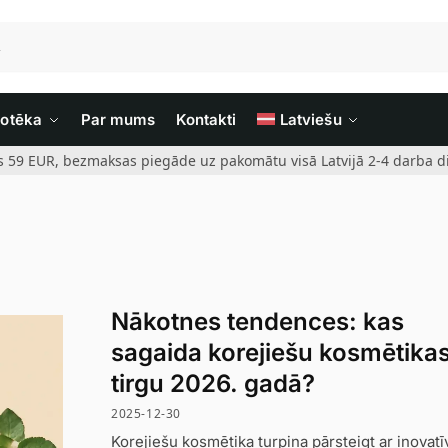
iotēka
Par mums
Kontakti
Latviešu
rs 59 EUR, bezmaksas piegāde uz pakomātu visā Latvijā 2-4 darba di
Nākotnes tendences: kas
sagaida korejiešu kosmētika
tirgu 2026. gadā?
2025-12-30
Korejiešu kosmētika turpina pārsteigt ar inovat