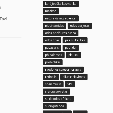
korėjietiška kosmetika
t
masknė
naturalūs ingredientai
Tavi
niacinamidas
odos barjeras
odos priežiūros rutina
odos tipai
paakių kaukės
pavasaris
peptidai
ph balansas
plaukai
probiotikai
raudonos šviesos terapija
retinolis
sliuoksniavimas
snail mucin
SPF
sraigių sekretas
stiklo odos efektas
sudirgusi oda