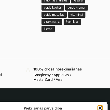
valomasis aliejus
vasara
veido kaukės
veido kremai
veido masažas
vitaminai
vitaminas C
šveitikliai
žiema
100% droša norēķināšanās
ti
GooglePay / ApplePay /
MasterCard / Visa
INFORMĀCIJA PIRCĒJAM
Piekrišanas pārvaldība