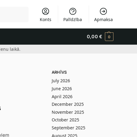
Meklēšana
Konts
Palīdzība
Apmaksa
0,00
€
0
enu laikā.
ARHĪVS
July 2026
June 2026
April 2026
December 2025
s
November 2025
October 2025
September 2025
īviem
August 2025