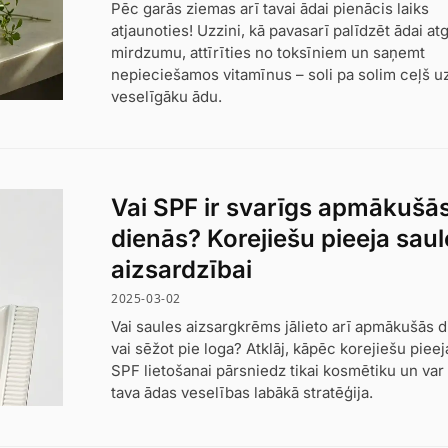
Pēc garās ziemas arī tavai ādai pienācis laiks
atjaunoties! Uzzini, kā pavasarī palīdzēt ādai at
mirdzumu, attīrīties no toksīniem un saņemt
nepieciešamos vitamīnus – soli pa solim ceļš u
veselīgāku ādu.
Vai SPF ir svarīgs apmākušā
dienās? Korejiešu pieeja saul
aizsardzībai
2025-03-02
Vai saules aizsargkrēms jālieto arī apmākušās 
vai sēžot pie loga? Atklāj, kāpēc korejiešu pieej
SPF lietošanai pārsniedz tikai kosmētiku un var
tava ādas veselības labākā stratēģija.