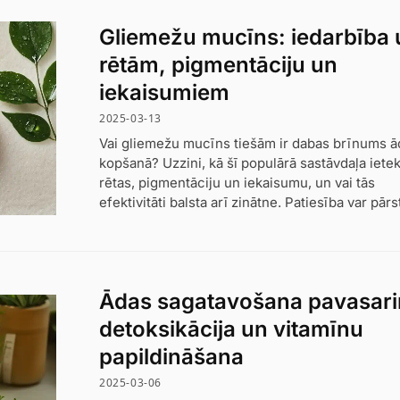
Gliemežu mucīns: iedarbība 
rētām, pigmentāciju un
iekaisumiem
2025-03-13
Vai gliemežu mucīns tiešām ir dabas brīnums ā
kopšanā? Uzzini, kā šī populārā sastāvdaļa iet
rētas, pigmentāciju un iekaisumu, un vai tās
efektivitāti balsta arī zinātne. Patiesība var pārs
Ādas sagatavošana pavasar
detoksikācija un vitamīnu
papildināšana
2025-03-06