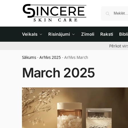
Veikals
Risinājumi
Zīmoli
Raksti
Bibl
Pērkot vi
Sākums
-
Arhīvs 2025
-
Arhīvs March
March 2025