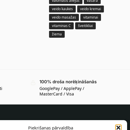
valomasis aliejus
vasara
veido kaukės
veido kremai
veido masažas
vitaminai
vitaminas C
šveitikliai
žiema
100% droša norēķināšanās
ti
GooglePay / ApplePay /
MasterCard / Visa
INFORMĀCIJA PIRCĒJAM
Piekrišanas pārvaldība