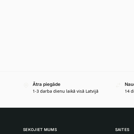
Ātra piegāde
Nau
1-3 darba dienu laikā visā Latvijā
14 d
SEKOJIET MUMS
SAITES