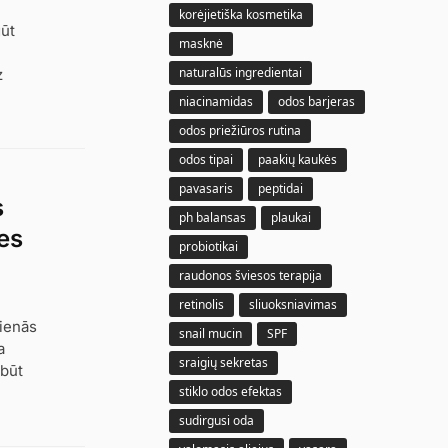
korėjietiška kosmetika
gūt
masknė
naturalūs ingredientai
z
niacinamidas
odos barjeras
odos priežiūros rutina
odos tipai
paakių kaukės
pavasaris
peptidai
s
ph balansas
plaukai
es
probiotikai
raudonos šviesos terapija
retinolis
sliuoksniavimas
dienās
snail mucin
SPF
a
sraigių sekretas
 būt
stiklo odos efektas
sudirgusi oda