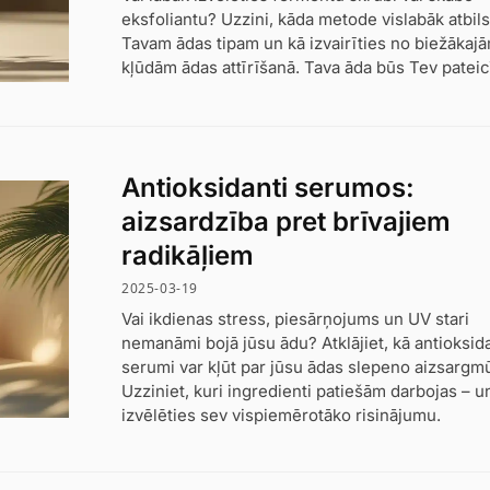
eksfoliantu? Uzzini, kāda metode vislabāk atbils
Tavam ādas tipam un kā izvairīties no biežākaj
kļūdām ādas attīrīšanā. Tava āda būs Tev pateic
Antioksidanti serumos:
aizsardzība pret brīvajiem
radikāļiem
2025-03-19
Vai ikdienas stress, piesārņojums un UV stari
nemanāmi bojā jūsu ādu? Atklājiet, kā antioksid
serumi var kļūt par jūsu ādas slepeno aizsargmū
Uzziniet, kuri ingredienti patiešām darbojas – u
izvēlēties sev vispiemērotāko risinājumu.