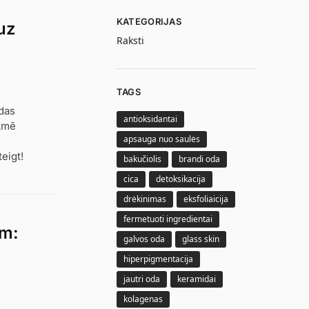
KATEGORIJAS
uz
Raksti
TAGS
das
antioksidantai
ekmē
apsauga nuo saulės
teigt!
bakučiolis
brandi oda
cica
detoksikacija
drėkinimas
eksfoliaicija
fermetuoti ingredientai
im:
galvos oda
glass skin
hiperpigmentacija
jautri oda
keramidai
kolagenas