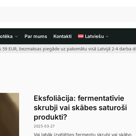
iotēka
Par mums
Kontakti
Latviešu
rs 59 EUR, bezmaksas piegāde uz pakomātu visā Latvijā 2-4 darba di
Eksfoliācija: fermentatīvie
skrubji vai skābes saturoši
produkti?
2025-03-27
Vai labāk izvēlēties fermentu skrubi vai skābo