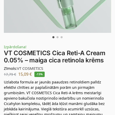
Izpārdošana!
VT COSMETICS Cica Reti-A Cream
0.05% – maiga cica retinola krēms
Zīmols:
VT COSMETICS
15,09
€
17,79
€
-15%
Uzlabota formula ar jaunās paaudzes retinoīdiem palīdz
efektīvi cīnīties ar paplašinātām porām un pirmajām
grumbiņām. VT COSMETICS Cica Reti-A krēms meistarīgi
apvieno bakučiola nostiprinošo iedarbību un nomierinošo
Cicahylon kompleksu, tādēļ āda kļūst manāmi gludāka bez
jebkāda kairinājuma. Vieglā tekstūra acumirklī uzsūcas,
piešķirot sejai veselīgu mirdzumu un samtainu maigumu