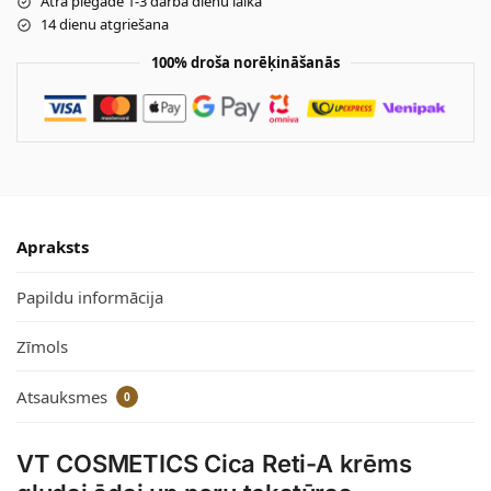
Ātra piegāde 1-3 darba dienu laikā
14 dienu atgriešana
100% droša norēķināšanās
Apraksts
Papildu informācija
Zīmols
Atsauksmes
0
VT COSMETICS Cica Reti-A krēms