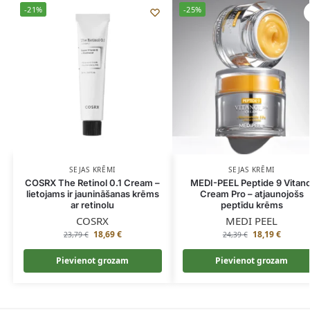
-21%
-25%
SEJAS KRĒMI
SEJAS KRĒMI
COSRX The Retinol 0.1 Cream –
MEDI-PEEL Peptide 9 Vitano
lietojams ir jaunināšanas krēms
Cream Pro – atjaunojošs
ar retinolu
peptīdu krēms
COSRX
MEDI PEEL
18,69
€
18,19
€
23,79
€
24,39
€
Pievienot grozam
Pievienot grozam