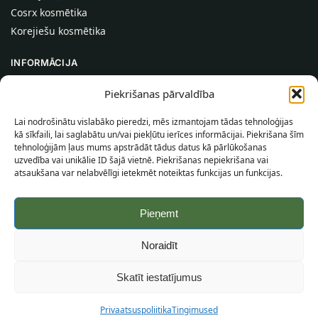
Cosrx kosmētika
Korejiešu kosmētika
INFORMĀCIJA
Par mums
Piekrišanas pārvaldība
Kontakti
Lai nodrošinātu vislabāko pieredzi, mēs izmantojam tādas tehnoloģijas
Palīdzība
kā sīkfaili, lai saglabātu un/vai piekļūtu ierīces informācijai. Piekrišana šīm
tehnoloģijām ļaus mums apstrādāt tādus datus kā pārlūkošanas
INFORMĀCIJA PIRCĒJAM
uzvedība vai unikālie ID šajā vietnē. Piekrišanas nepiekrišana vai
atsaukšana var nelabvēlīgi ietekmēt noteiktas funkcijas un funkcijas.
Piegādes nosacījumi
Noteikumi un nosacījumi
Pieņemt
Konfidencialitātes politika
Vietnes karte
Noraidīt
©
2026
SincereSkin.lv
Visas tiesības aizsargātas.
Skatīt iestatījumus
Privaatsuspoliitika
Tingimused