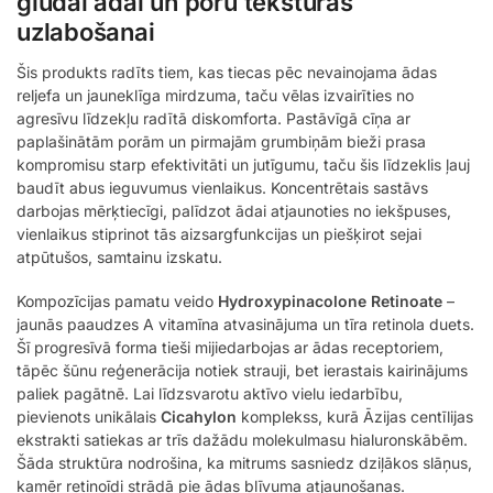
gludai ādai un poru tekstūras
uzlabošanai
Šis produkts radīts tiem, kas tiecas pēc nevainojama ādas
reljefa un jauneklīga mirdzuma, taču vēlas izvairīties no
agresīvu līdzekļu radītā diskomforta. Pastāvīgā cīņa ar
paplašinātām porām un pirmajām grumbiņām bieži prasa
kompromisu starp efektivitāti un jutīgumu, taču šis līdzeklis ļauj
baudīt abus ieguvumus vienlaikus. Koncentrētais sastāvs
darbojas mērķtiecīgi, palīdzot ādai atjaunoties no iekšpuses,
vienlaikus stiprinot tās aizsargfunkcijas un piešķirot sejai
atpūtušos, samtainu izskatu.
Kompozīcijas pamatu veido
Hydroxypinacolone Retinoate
–
jaunās paaudzes A vitamīna atvasinājuma un tīra retinola duets.
Šī progresīvā forma tieši mijiedarbojas ar ādas receptoriem,
tāpēc šūnu reģenerācija notiek strauji, bet ierastais kairinājums
paliek pagātnē. Lai līdzsvarotu aktīvo vielu iedarbību,
pievienots unikālais
Cicahylon
komplekss, kurā Āzijas centīlijas
ekstrakti satiekas ar trīs dažādu molekulmasu hialuronskābēm.
Šāda struktūra nodrošina, ka mitrums sasniedz dziļākos slāņus,
kamēr retinoīdi strādā pie ādas blīvuma atjaunošanas.