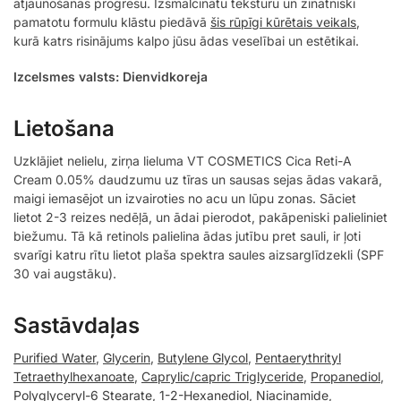
atjaunošanas progresu. Izsmalcinātu tekstūru un zinātniski
pamatotu formulu klāstu piedāvā
šis rūpīgi kūrētais veikals
,
kurā katrs risinājums kalpo jūsu ādas veselībai un estētikai.
Izcelsmes valsts: Dienvidkoreja
Lietošana
Uzklājiet nelielu, zirņa lieluma VT COSMETICS Cica Reti-A
Cream 0.05% daudzumu uz tīras un sausas sejas ādas vakarā,
maigi iemasējot un izvairoties no acu un lūpu zonas. Sāciet
lietot 2-3 reizes nedēļā, un ādai pierodot, pakāpeniski palieliniet
biežumu. Tā kā retinols palielina ādas jutību pret sauli, ir ļoti
svarīgi katru rītu lietot plaša spektra saules aizsarglīdzekli (SPF
30 vai augstāku).
Sastāvdaļas
Purified Water
,
Glycerin
,
Butylene Glycol
,
Pentaerythrityl
Tetraethylhexanoate
,
Caprylic/capric Triglyceride
,
Propanediol
,
Polyglyceryl-6 Stearate
,
1-2-Hexanediol
,
Niacinamide
,