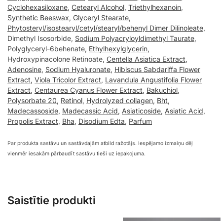
Cyclohexasiloxane
,
Cetearyl Alcohol
,
Triethylhexanoin
,
Synthetic Beeswax
,
Glyceryl Stearate
,
Phytosteryl/isostearyl/cetyl/stearyl/behenyl Dimer Dilinoleate
,
Dimethyl Isosorbide,
Sodium Polyacryloyldimethyl Taurate
,
Polyglyceryl-6behenate,
Ethylhexylglycerin
,
Hydroxypinacolone Retinoate,
Centella Asiatica Extract
,
Adenosine
,
Sodium Hyaluronate
,
Hibiscus Sabdariffa Flower
Extract
,
Viola Tricolor Extract
,
Lavandula Angustifolia Flower
Extract
,
Centaurea Cyanus Flower Extract
,
Bakuchiol
,
Polysorbate 20
,
Retinol
,
Hydrolyzed collagen
,
Bht
,
Madecassoside
,
Madecassic Acid
,
Asiaticoside
,
Asiatic Acid
,
Propolis Extract
,
Bha
,
Disodium Edta
,
Parfum
Par produkta sastāvu un sastāvdaļām atbild ražotājs. Iespējamo izmaiņu dēļ
vienmēr iesakām pārbaudīt sastāvu tieši uz iepakojuma.
Saistītie produkti