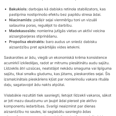
Bakukiols:
darbojas kā dabisks retinola stabilizators, kas
pastiprina nostiprinošo efektu bez papildu stresa ādai.
Niacinamīds:
piešķir sejai vienmērīgu toni un vizuāli
sašaurina poras, regulējot to darbību.
Madekasosīds:
nomierina jutīgās vietas un aktīvi veicina
aizsargbarjeras stiprināšanu.
Propolisa ekstrakts:
baro audus un sniedz dabisku
aizsardzību pret apkārtējās vides ietekmi.
Saskaroties ar ādu, vieglā un ekonomiskā krēma konsistence
acumirklī izkliedējas, radot ar mitrumu piesātinātu audu sajūtu.
Līdzeklis ātri uzsūcas, neatstājot nekādu smaguma vai lipīguma
sajūtu, tikai smalku gludumu, kas jūtams, pieskaroties sejai. Šis
izsmalcinātais pieskāriens kļūst par nomierinošu vakara rituāla
daļu, sagatavojot ādu nakts atpūtai.
Vislabākie rezultāti tiek sasniegti, lietojot līdzekli vakaros, sākot
ar ļoti mazu daudzumu un ļaujot ādai pierast pie aktīvo
komponentu iedarbības. Svarīgi neaizmirst par dienas
aizsardzību no saules, lai saglabātu sasniegto ādas