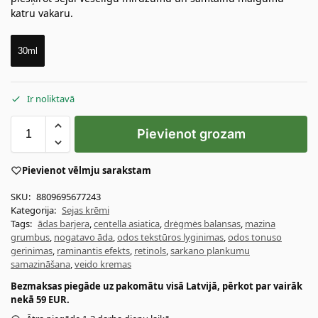
katru vakaru.
30ml
Ir noliktavā
Pievienot grozam
Pievienot vēlmju sarakstam
SKU:
8809695677243
Kategorija:
Sejas krēmi
Tags:
ādas barjera
,
centella asiatica
,
drėgmės balansas
,
mazina
grumbus
,
nogatavo āda
,
odos tekstūros lyginimas
,
odos tonuso
gerinimas
,
raminantis efekts
,
retinols
,
sarkano plankumu
samazināšana
,
veido kremas
Bezmaksas piegāde uz pakomātu visā Latvijā, pērkot par vairāk
nekā 59 EUR.