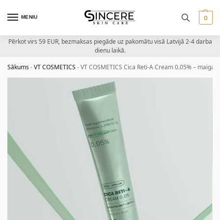
MENIU
0
Pērkot virs 59 EUR, bezmaksas piegāde uz pakomātu visā Latvijā 2-4 darba
dienu laikā.
Sākums
-
VT COSMETICS
-
VT COSMETICS Cica Reti-A Cream 0.05% – maiga ci