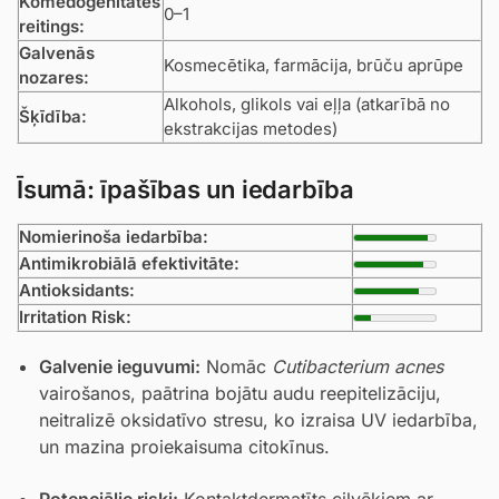
Komedogenitātes
0–1
reitings:
Galvenās
Kosmecētika, farmācija, brūču aprūpe
nozares:
Alkohols, glikols vai eļļa (atkarībā no
Šķīdība:
ekstrakcijas metodes)
Īsumā: īpašības un iedarbība
Nomierinoša iedarbība:
Antimikrobiālā efektivitāte:
Antioksidants:
Irritation Risk:
Galvenie ieguvumi:
Nomāc
Cutibacterium acnes
vairošanos, paātrina bojātu audu reepitelizāciju,
neitralizē oksidatīvo stresu, ko izraisa UV iedarbība,
un mazina proiekaisuma citokīnus.