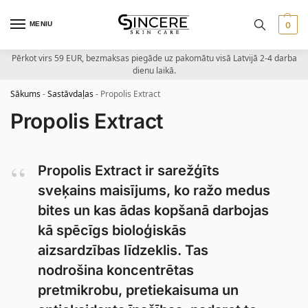
MENIU
0
Pērkot virs 59 EUR, bezmaksas piegāde uz pakomātu visā Latvijā 2-4 darba
dienu laikā.
Sākums
-
Sastāvdaļas
-
Propolis Extract
Propolis Extract
Propolis Extract ir sarežģīts
sveķains maisījums, ko ražo medus
bites un kas ādas kopšanā darbojas
kā spēcīgs bioloģiskās
aizsardzības līdzeklis. Tas
nodrošina koncentrētas
pretmikrobu, pretiekaisuma un