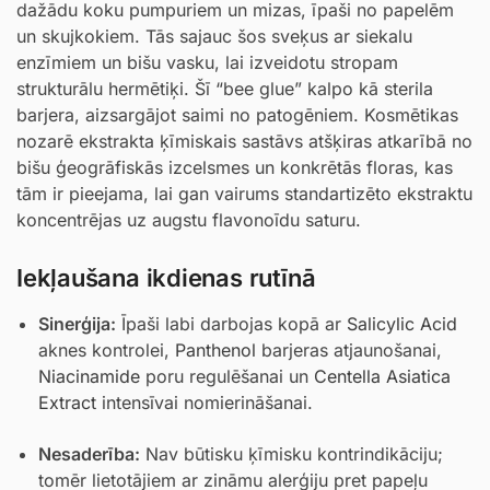
dažādu koku pumpuriem un mizas, īpaši no papelēm
un skujkokiem. Tās sajauc šos sveķus ar siekalu
enzīmiem un bišu vasku, lai izveidotu stropam
strukturālu hermētiķi. Šī “bee glue” kalpo kā sterila
barjera, aizsargājot saimi no patogēniem. Kosmētikas
nozarē ekstrakta ķīmiskais sastāvs atšķiras atkarībā no
bišu ģeogrāfiskās izcelsmes un konkrētās floras, kas
tām ir pieejama, lai gan vairums standartizēto ekstraktu
koncentrējas uz augstu flavonoīdu saturu.
Iekļaušana ikdienas rutīnā
Sinerģija:
Īpaši labi darbojas kopā ar
Salicylic Acid
aknes kontrolei,
Panthenol
barjeras atjaunošanai,
Niacinamide
poru regulēšanai un
Centella Asiatica
Extract
intensīvai nomierināšanai.
Nesaderība:
Nav būtisku ķīmisku kontrindikāciju;
tomēr lietotājiem ar zināmu alerģiju pret papeļu