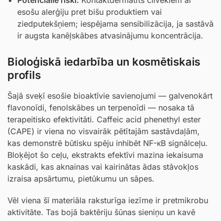
Potenciālie riski:
Kontaktdermatīts cilvēkiem ar
esošu alerģiju pret bišu produktiem vai
ziedputekšņiem; iespējama sensibilizācija, ja sastāvā
ir augsta kanēļskābes atvasinājumu koncentrācija.
Bioloģiskā iedarbība un kosmētiskais
profils
Šajā sveķī esošie bioaktīvie savienojumi — galvenokārt
flavonoīdi, fenolskābes un terpenoīdi — nosaka tā
terapeitisko efektivitāti. Caffeic acid phenethyl ester
(CAPE) ir viena no visvairāk pētītajām sastāvdaļām,
kas demonstrē būtisku spēju inhibēt NF-κB signālceļu.
Bloķējot šo ceļu, ekstrakts efektīvi mazina iekaisuma
kaskādi, kas aknainas vai kairinātas ādas stāvokļos
izraisa apsārtumu, pietūkumu un sāpes.
Vēl viena šī materiāla raksturīga iezīme ir pretmikrobu
aktivitāte. Tas bojā baktēriju šūnas sieniņu un kavē