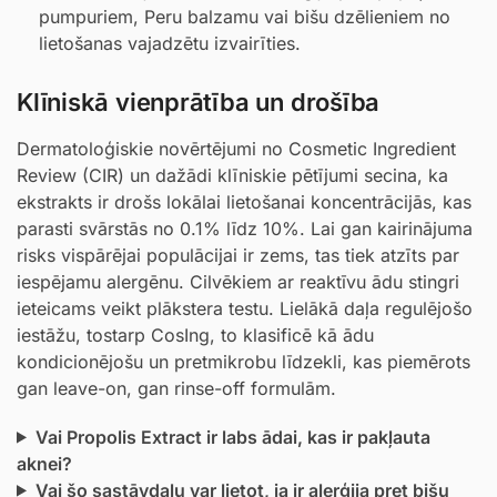
pumpuriem, Peru balzamu vai bišu dzēlieniem no
lietošanas vajadzētu izvairīties.
Klīniskā vienprātība un drošība
Dermatoloģiskie novērtējumi no Cosmetic Ingredient
Review (CIR) un dažādi klīniskie pētījumi secina, ka
ekstrakts ir drošs lokālai lietošanai koncentrācijās, kas
parasti svārstās no 0.1% līdz 10%. Lai gan kairinājuma
risks vispārējai populācijai ir zems, tas tiek atzīts par
iespējamu alergēnu. Cilvēkiem ar reaktīvu ādu stingri
ieteicams veikt plākstera testu. Lielākā daļa regulējošo
iestāžu, tostarp CosIng, to klasificē kā ādu
kondicionējošu un pretmikrobu līdzekli, kas piemērots
gan leave-on, gan rinse-off formulām.
Vai Propolis Extract ir labs ādai, kas ir pakļauta
aknei?
Vai šo sastāvdaļu var lietot, ja ir alerģija pret bišu