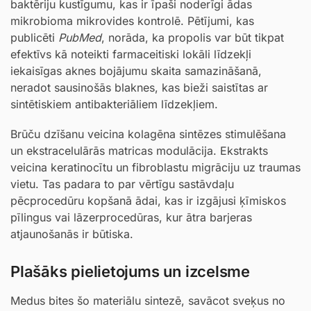
baktēriju kustīgumu, kas ir īpaši noderīgi ādas
mikrobioma mikrovides kontrolē. Pētījumi, kas
publicēti
PubMed
, norāda, ka propolis var būt tikpat
efektīvs kā noteikti farmaceitiski lokāli līdzekļi
iekaisīgas aknes bojājumu skaita samazināšanā,
neradot sausinošās blaknes, kas bieži saistītas ar
sintētiskiem antibakteriāliem līdzekļiem.
Brūču dzīšanu veicina kolagēna sintēzes stimulēšana
un ekstracelulārās matricas modulācija. Ekstrakts
veicina keratinocītu un fibroblastu migrāciju uz traumas
vietu. Tas padara to par vērtīgu sastāvdaļu
pēcprocedūru kopšanā ādai, kas ir izgājusi ķīmiskos
pīlingus vai lāzerprocedūras, kur ātra barjeras
atjaunošanās ir būtiska.
Plašāks pielietojums un izcelsme
Medus bites šo materiālu sintezē, savācot sveķus no