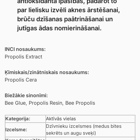
antioksidanta īpašības, padarot to
par lielisku izvēli aknes ārstēšanai,
brūču dzīšanas paātrināšanai un
jutīgas ādas nomierināšanai.
INCI nosaukums:
Propolis Extract
Ķīmiskais/zinātniskais nosaukums:
Propolis Cera
Biežākie sinonīmi:
Bee Glue, Propolis Resin, Bee Propolis
Kategorija:
Aktīvās vielas
Dzīvnieku izcelsmes (medus bites
Izcelsme:
sekrēts un augu sveķi)