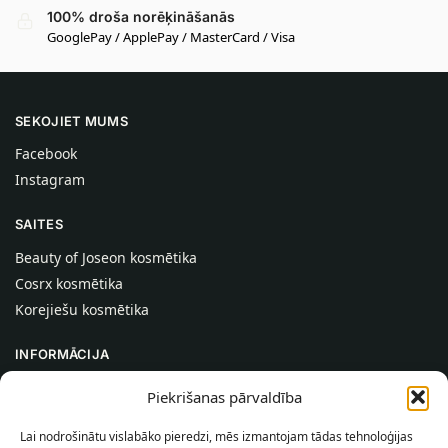
100% droša norēķināšanās
GooglePay / ApplePay / MasterCard / Visa
SEKOJIET MUMS
Facebook
Instagram
SAITES
Beauty of Joseon kosmētika
Cosrx kosmētika
Korejiešu kosmētika
INFORMĀCIJA
Par mums
Piekrišanas pārvaldība
Kontakti
Lai nodrošinātu vislabāko pieredzi, mēs izmantojam tādas tehnoloģijas
Palīdzība