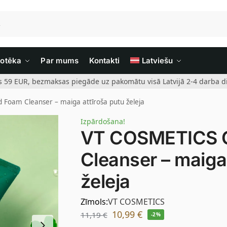
iotēka
Par mums
Kontakti
Latviešu
rs 59 EUR, bezmaksas piegāde uz pakomātu visā Latvijā 2-4 darba di
 Foam Cleanser – maiga attīroša putu želeja
Izpārdošana!
VT COSMETICS C
Cleanser – maiga
želeja
Zīmols:
VT COSMETICS
10,99
€
11,19
€
-2%