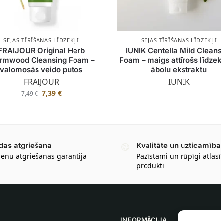
SEJAS TĪRĪŠANAS LĪDZEKĻI
SEJAS TĪRĪŠANAS LĪDZEKĻI
FRAIJOUR Original Herb
IUNIK Centella Mild Clean
rmwood Cleansing Foam –
Foam – maigs attīrošs līdzek
valomosās veido putos
ābolu ekstraktu
FRAIJOUR
IUNIK
7,39
€
7,49
€
das atgriešana
Kvalitāte un uzticamība
ienu atgriešanas garantija
Pazīstami un rūpīgi atlasī
produkti
INFORMĀCIJA