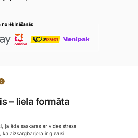
 norēķināšanās
0
 – liela formāta
ši, ja āda saskaras ar vides stresa
 ka aizsargbarjera ir guvusi