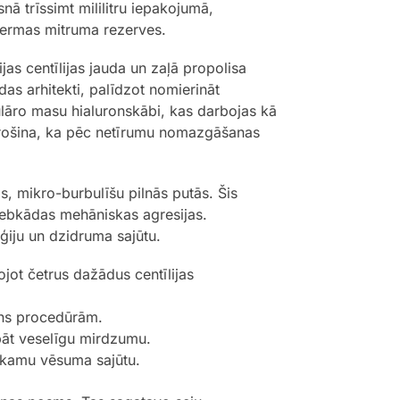
ā trīssimt mililitru iepakojumā,
 dermas mitruma rezerves.
as centīlijas jauda un zaļā propolisa
das arhitekti, palīdzot nomierināt
ulāro masu hialuronskābi, kas darbojas kā
odrošina, ka pēc netīrumu nomazgāšanas
s, mikro-burbulīšu pilnās putās. Šis
jebkādas mehāniskas agresijas.
ģiju un dzidruma sajūtu.
jot četrus dažādus centīlijas
ens procedūrām.
bāt veselīgu mirdzumu.
tīkamu vēsuma sajūtu.