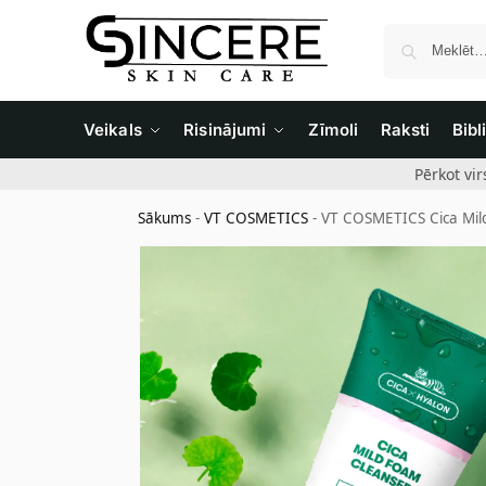
Veikals
Risinājumi
Zīmoli
Raksti
Bibl
Pērkot vi
Sākums
-
VT COSMETICS
-
VT COSMETICS Cica Mild