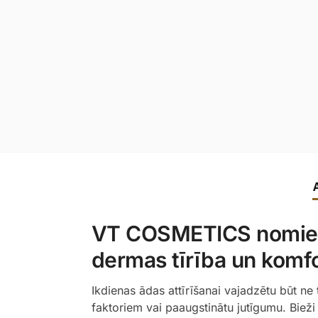
VT COSMETICS nomierin
dermas tīrība un komf
Ikdienas ādas attīrīšanai vajadzētu būt ne t
faktoriem vai paaugstinātu jutīgumu. Biež