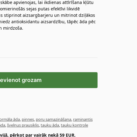
skābe apvienojas, lai ikdienas attīrīšana kļūtu
ierinošās sejas putas efektīvi likvidē
 stiprinot aizsargbarjeru un mitrinot dziļākos
sniedz antioksidantu aizsardzību, tāpēc āda pēc
un mirdzoša.
ievienot grozam
ormāla āda
,
pinnes
,
poru samazināšana
,
raminantis
āda
,
švelnus prausiklis
,
tauku āda
,
tauku kontrole
ijā, pērkot par vairāk nekā 59 EUR.