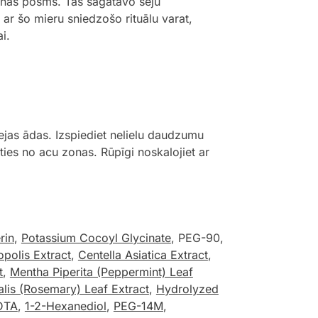
šanas posms. Tas sagatavo seju
r šo mieru sniedzošo rituālu varat,
i.
ejas ādas. Izspiediet nelielu daudzumu
ties no acu zonas. Rūpīgi noskalojiet ar
rin
,
Potassium Cocoyl Glycinate
, PEG-90,
opolis Extract
,
Centella Asiatica Extract
,
t
,
Mentha Piperita (Peppermint) Leaf
alis (Rosemary) Leaf Extract
,
Hydrolyzed
DTA
,
1-2-Hexanediol
,
PEG-14M
,