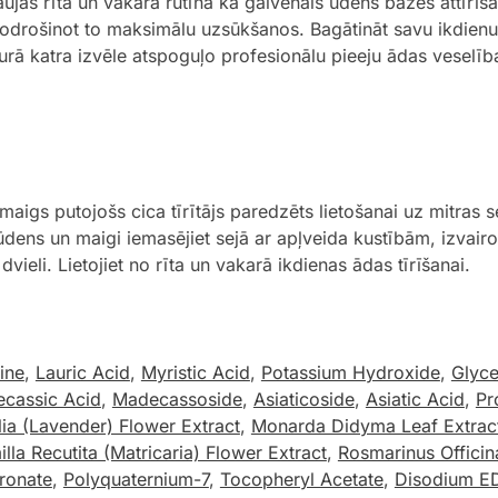
aujas rīta un vakara rutīnā kā galvenais ūdens bāzes attīrī
drošinot to maksimālu uzsūkšanos. Bagātināt savu ikdienu a
kurā katra izvēle atspoguļo profesionālu pieeju ādas veselība
s putojošs cica tīrītājs paredzēts lietošanai uz mitras s
dens un maigi iemasējiet sejā ar apļveida kustībām, izvairo
vieli. Lietojiet no rīta un vakarā ikdienas ādas tīrīšanai.
ine
,
Lauric Acid
,
Myristic Acid
,
Potassium Hydroxide
,
Glyce
cassic Acid
,
Madecassoside
,
Asiaticoside
,
Asiatic Acid
,
Pr
ia (Lavender) Flower Extract
,
Monarda Didyma Leaf Extrac
la Recutita (Matricaria) Flower Extract
,
Rosmarinus Officin
ronate
,
Polyquaternium-7
,
Tocopheryl Acetate
,
Disodium E