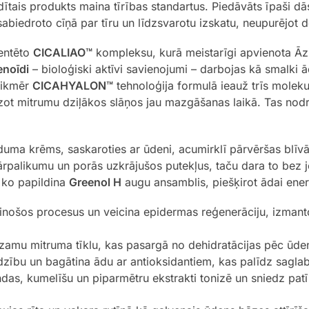
ais produkts maina tīrības standartus. Piedāvāts īpaši dāsn
sabiedroto cīņā par tīru un līdzsvarotu izskatu, neupurējot
tentēto
CICALIAO™
kompleksu, kurā meistarīgi apvienota Āzij
enoīdi
– bioloģiski aktīvi savienojumi – darbojas kā smalki ā
 Tikmēr
CICAHYALON™
tehnoloģija formulā ieauž trīs molek
ēdzot mitrumu dziļākos slāņos jau mazgāšanas laikā. Tas n
duma krēms, saskaroties ar ūdeni, acumirklī pārvēršas blīvā
rpalikumu un porās uzkrājušos putekļus, taču dara to bez 
ko papildina
Greenol H
augu ansamblis, piešķirot ādai ener
inošos procesus un veicina epidermas reģenerāciju, izmanto
zamu mitruma tīklu, kas pasargā no dehidratācijas pēc ūd
zību un bagātina ādu ar antioksidantiem, kas palīdz sagla
das, kumelīšu un piparmētru ekstrakti tonizē un sniedz pa