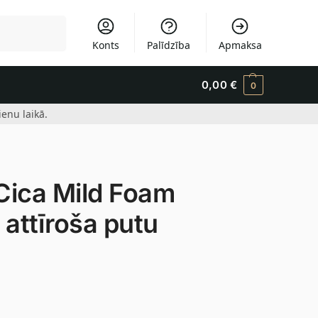
Meklēšana
Konts
Palīdzība
Apmaksa
0,00
€
0
enu laikā.
ica Mild Foam
 attīroša putu