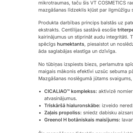
mikrotraumas, taču šis VT COSMETICS radīt
mazgāšanas līdzeklis kļūst par ilgmūžīgu 
Produkta darbības princips balstās uz pa
ekstrakts. Centīlijas sastāvā esošie
triterp
kairinājumus un stiprināt audu integritāti.
spēcīgs
humektants
, piesaistot un nosl
āda saglabājas elastīga un dzīvīga.
No tūbiņas izspiests biezs, perlamutra spī
maigais mākonis efektīvi uzsūc sebuma pā
Mazgāšanas noslēgumā jūtams svaigums, 
CICALIAO™ komplekss:
aktivizē nomier
atvasinājumus.
Trīskāršā hialuronskābe:
izveido nered
Zaļais propoliss:
sniedz dabisku aizsard
Greenol H botāniskais maisījums:
lavan