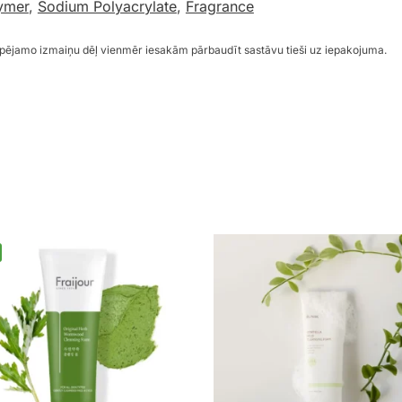
ymer
,
Sodium Polyacrylate
,
Fragrance
espējamo izmaiņu dēļ vienmēr iesakām pārbaudīt sastāvu tieši uz iepakojuma.