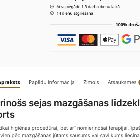
Ātra piegāde 1-3 darba dienu laikā
14 dienu atgriešana
100% droša
Apraksts
Papildu informācija
Zīmols
Atsauksmes
ošs sejas mazgāšanas līdzeklis
orts
ikai higiēnas procedūrai, bet arī nomierinošai terapijai, īpa
i vien pēc mazgāšanas jūtams sausums vai savilkums liecina,