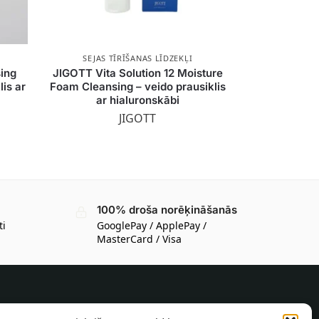
SEJAS TĪRĪŠANAS LĪDZEKĻI
sing
JIGOTT Vita Solution 12 Moisture
lis ar
Foam Cleansing – veido prausiklis
ar hialuronskābi
JIGOTT
100% droša norēķināšanās
ti
GooglePay / ApplePay /
MasterCard / Visa
INFORMĀCIJA PIRCĒJAM