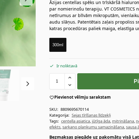
Āzijas centellas spēks un trīskāršā hialuron
par nomierinošu terapiju. VT COSMETICS nom
netīrumus ar blīvām mikroputām, vienlaikus
audu slāņus. Patentētais zaļais propoliss 
katras procedūras paliek maiga, elastīga 
300ml
Ir noliktavā
P
Pievienot vēlmju sarakstam
SKU:
8809695670114
Kategorija:
Sejas tīrīšanas līdzekļi
Tags:
centella asiatica
,
jūtīga āda
,
mitrināšana
,
n
efekts
,
sarkano plankumu samazināšana
,
sausa 
Bezmaksas piegāde uz pakomātu visā Latv