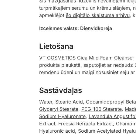
Šis mazgāšanas līdzeklis nevainojami iekļ
turpmākajiem serumu un krēmu slāņiem, no
apmeklējot
šo digitālo skaistuma arhīvu
, 
Izcelsmes valsts: Dienvidkoreja
Lietošana
VT COSMETICS Cica Mild Foam Cleanser maig
produkta plaukstā, saputojiet ar nedaudz ū
remdenu ūdeni un maigi nosusiniet seju ar d
Sastāvdaļas
Water
,
Stearic Acid
,
Cocamidopropyl Beta
Glyceryl Stearate
,
PEG-100 Stearate
,
Made
Sodium Hyaluronate
,
Lavandula Angustifol
Extract
,
Freesia Refracta Extract
,
Chamomil
Hyaluronic acid
,
Sodium Acetylated Hyalu