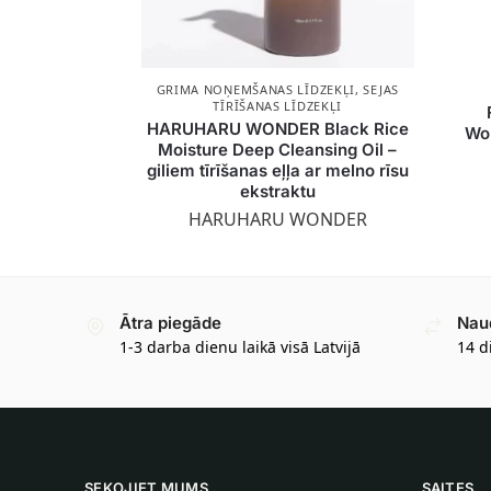
GRIMA NOŅEMŠANAS LĪDZEKĻI
,
SEJAS
TĪRĪŠANAS LĪDZEKĻI
HARUHARU WONDER Black Rice
Wo
Moisture Deep Cleansing Oil –
giliem tīrīšanas eļļa ar melno rīsu
ekstraktu
HARUHARU WONDER
Ātra piegāde
Nau
1-3 darba dienu laikā visā Latvijā
14 d
SEKOJIET MUMS
SAITES