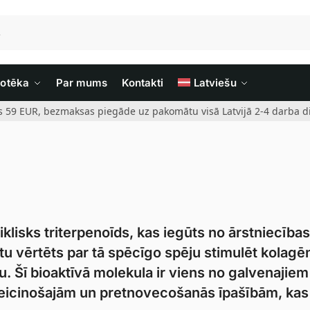
iotēka
Par mums
Kontakti
Latviešu
rs 59 EUR, bezmaksas piegāde uz pakomātu visā Latvijā 2-4 darba di
aciklisks triterpenoīds, kas iegūts no ārstniecības
stu vērtēts par tā spēcīgo spēju stimulēt kolagē
u. Šī bioaktīvā molekula ir viens no galvenajiem
veicinošajām un pretnovecošanās īpašībām, kas