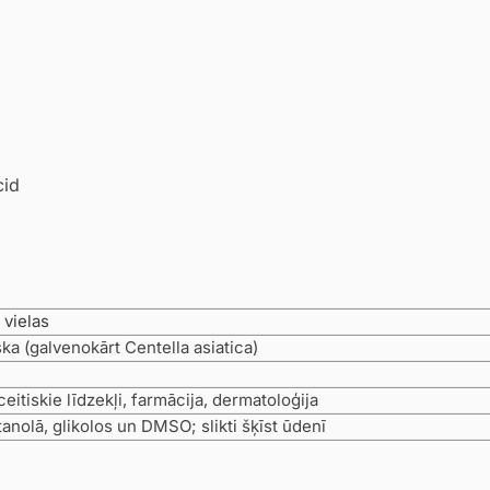
cid
 vielas
ka (galvenokārt Centella asiatica)
itiskie līdzekļi, farmācija, dermatoloģija
tanolā, glikolos un DMSO; slikti šķīst ūdenī