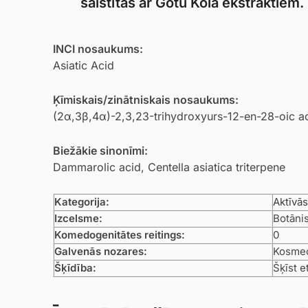
saistītas ar Gotu Kola ekstraktiem.
INCI nosaukums:
Asiatic Acid
Ķīmiskais/zinātniskais nosaukums:
(2α,3β,4α)-2,3,23-trihydroxyurs-12-en-28-oic a
Biežākie sinonīmi:
Dammarolic acid, Centella asiatica triterpene
Kategorija:
Aktīvās
Izcelsme:
Botānis
Komedogenitātes reitings:
0
Galvenās nozares:
Kosmece
Šķīdība:
Šķīst e