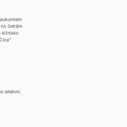
nosaukumiem
a no četrām
 klīnisko
“Cica”
s ietekmi.