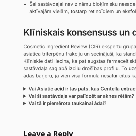
Šai sastāvdaļai nav zināmu bioķīmisku nesader
aktīvajām vielām, tostarp retinoīdiem un eksf
Klīniskais konsensuss un 
Cosmetic Ingredient Review (CIR) ekspertu grupa u
asiatica triterpēnu frakciju un secinājuši, ka sta
Klīniskie dati liecina, ka pat augstas farmaceiti
sastāvdaļa saglabā izcilu drošības profilu. To uzs
ādas barjeru, ja vien visa formula nesatur citus ka
Vai Asiatic acid ir tas pats, kas Centella extrac
Vai šī sastāvdaļa var palīdzēt ar aknes rētām?
Vai tā ir piemērota taukainai ādai?
Leave a Reply