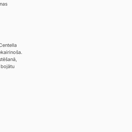
anas
Centella
ekairinoša.
stēšanā,
 bojātu