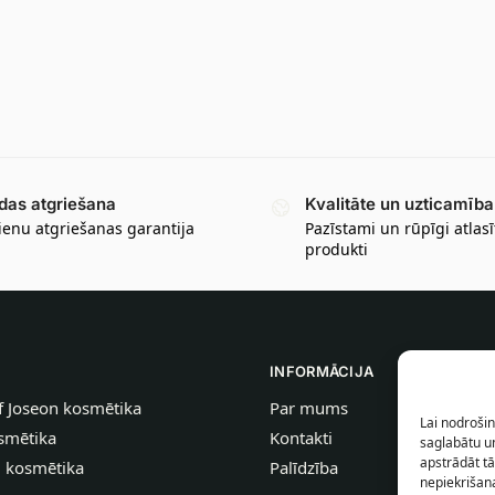
das atgriešana
Kvalitāte un uzticamība
ienu atgriešanas garantija
Pazīstami un rūpīgi atlasī
produkti
INFORMĀCIJA
f Joseon kosmētika
Par mums
Lai nodrošin
smētika
Kontakti
saglabātu un
apstrādāt tā
u kosmētika
Palīdzība
nepiekrišana