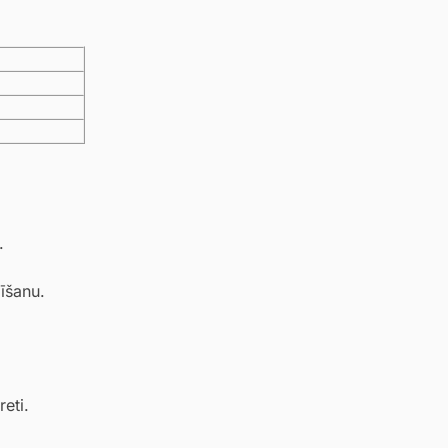
.
īšanu.
eti.