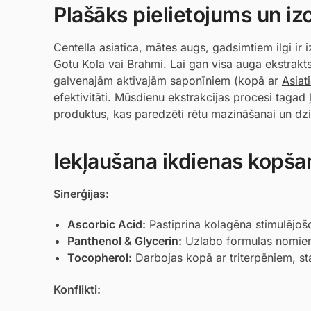
Plašāks pielietojums un i
Centella asiatica, mātes augs, gadsimtiem ilgi i
Gotu Kola vai Brahmi. Lai gan visa auga ekstrakts
galvenajām aktīvajām saponīniem (kopā ar
Asiat
efektivitāti. Mūsdienu ekstrakcijas procesi tagad 
produktus, kas paredzēti rētu mazināšanai un dzi
Iekļaušana ikdienas kopša
Sinerģijas:
Ascorbic Acid
:
Pastiprina kolagēna stimulējoš
Panthenol
&
Glycerin
:
Uzlabo formulas nomieri
Tocopherol
:
Darbojas kopā ar triterpēniem, st
Konflikti: