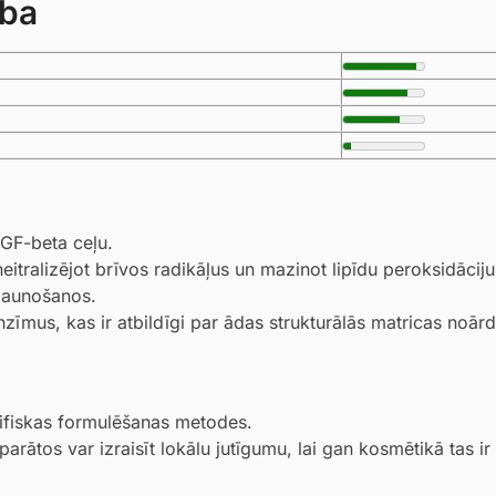
ība
TGF-beta ceļu.
itralizējot brīvos radikāļus un mazinot lipīdu peroksidāciju
tjaunošanos.
īmus, kas ir atbildīgi par ādas strukturālās matricas noārd
ifiskas formulēšanas metodes.
rātos var izraisīt lokālu jutīgumu, lai gan kosmētikā tas ir r