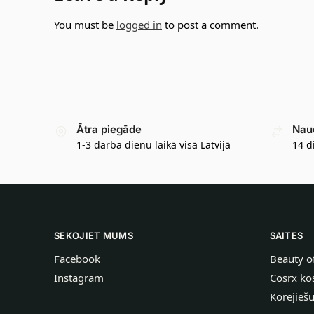
You must be
logged in
to post a comment.
Ātra piegāde
Nau
1-3 darba dienu laikā visā Latvijā
14 d
SEKOJIET MUMS
SAITES
Facebook
Beauty o
Instagram
Cosrx ko
Korejieš