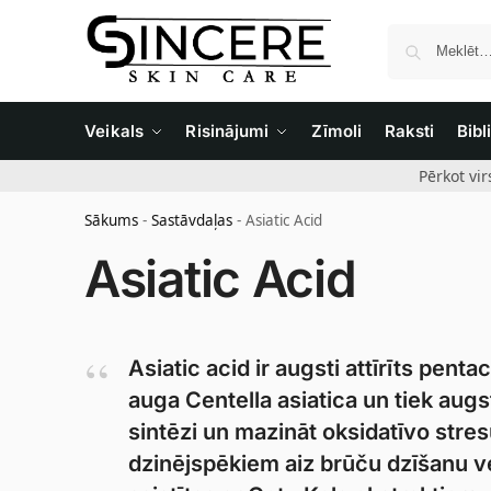
Veikals
Risinājumi
Zīmoli
Raksti
Bibl
Pērkot vi
Sākums
-
Sastāvdaļas
-
Asiatic Acid
Asiatic Acid
Asiatic acid ir augsti attīrīts pent
auga Centella asiatica un tiek aug
sintēzi un mazināt oksidatīvo stres
dzinējspēkiem aiz brūču dzīšanu 