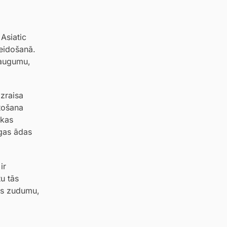
Asiatic
veidošanā.
eaugumu,
izraisa
tošana
 kas
īgas ādas
ir
u tās
ns zudumu,