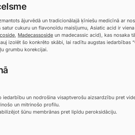
zcelsme
r izmantots ājurvēdā un tradicionālajā ķīniešu medicīnā ar 
 satur cukuru un flavonoīdu maisījumu, Asiatic acid ir vien
icoside
,
Madecassoside
un madecassic acid), kas nosaka tā
ļauj izolēt šo konkrēto skābi, lai radītu augstas iedarbības 
ļu grumbu korekcijai.
nā
o iedarbību un nodrošina visaptverošu aizsardzību pret vide
nošo un mitrinošo profilu.
abilizējot šūnu membrānas pret lipīdu peroksidāciju.