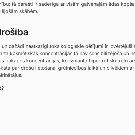
ību; tā parasti ir saderīga ar visām galvenajām ādas kopš
oliējošām skābēm.
drošība
n dažādi neatkarīgi toksikoloģiskie pētījumi ir izvērtējuši 
ndarta kosmētiskās koncentrācijās tā nav sensibilizējoša un n
skās pakāpes koncentrācijās, ko izmanto hipertrofisku rētu ār
kata par drošu lietošanai grūtniecības laikā un cilvēkiem ar
irinātājus.
t?