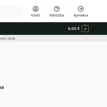
Meklēšana
Konts
Palīdzība
Apmaksa
0,00
€
0
enu laikā.
na