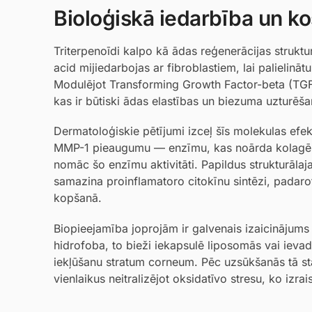
Bioloģiskā iedarbība un ko
Triterpenoīdi kalpo kā ādas reģenerācijas strukt
acid mijiedarbojas ar fibroblastiem, lai palielināt
Modulējot Transforming Growth Factor-beta (TGF
kas ir būtiski ādas elastības un biezuma uzturēša
Dermatoloģiskie pētījumi izceļ šīs molekulas efe
MMP-1 pieaugumu — enzīmu, kas noārda kolagēna šķ
nomāc šo enzīmu aktivitāti. Papildus strukturāl
samazina proinflamatoro citokīnu sintēzi, padar
kopšanā.
Biopieejamība joprojām ir galvenais izaicinājums f
hidrofoba, to bieži iekapsulē liposomās vai ieva
iekļūšanu stratum corneum. Pēc uzsūkšanās tā st
vienlaikus neitralizējot oksidatīvo stresu, ko izrai