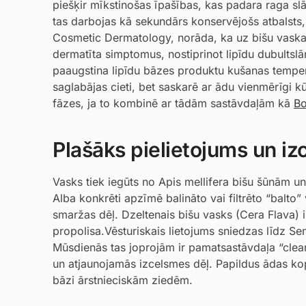
piešķir mīkstinošas īpašības, kas padara raga slān
tas darbojas kā sekundārs konservējošs atbalsts, 
Cosmetic Dermatology, norāda, ka uz bišu vaska 
dermatīta simptomus, nostiprinot lipīdu dubultslā
paaugstina lipīdu bāzes produktu kušanas temper
saglabājas cieti, bet saskarē ar ādu vienmērīgi kū
fāzes, ja to kombinē ar tādām sastāvdaļām kā
Bo
Plašāks pielietojums un i
Vasks tiek iegūts no Apis mellifera bišu šūnām u
Alba konkrēti apzīmē balināto vai filtrēto “balto
smaržas dēļ. Dzeltenais bišu vasks (Cera Flava) i
propolisa.Vēsturiskais lietojums sniedzas līdz Sen
Mūsdienās tas joprojām ir pamatsastāvdaļa “cle
un atjaunojamās izcelsmes dēļ. Papildus ādas ko
bāzi ārstnieciskām ziedēm.