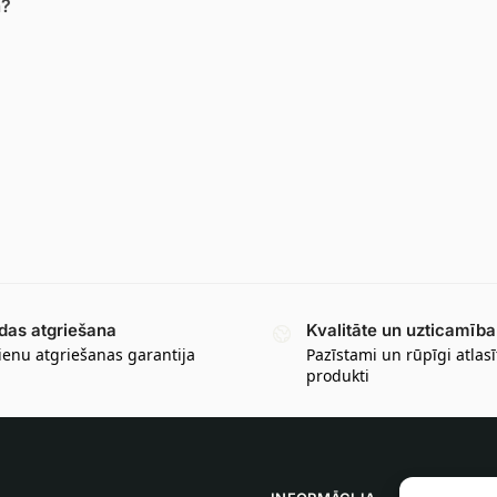
a?
das atgriešana
Kvalitāte un uzticamība
ienu atgriešanas garantija
Pazīstami un rūpīgi atlasī
produkti