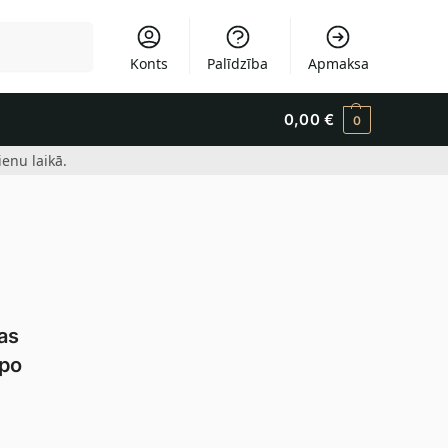
Meklēšana
Konts
Palīdzība
Apmaksa
0,00
€
0
enu laikā.
jas
lpo