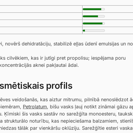
, novērš dehidratāciju, stabilizē eļļas ūdenī emulsijas un n
s cilvēkiem, kas ir jutīgi pret propolisu; iespējama poru
koncentrācijās aknei pakļautai ādai.
smētiskais profils
ēves veidošanās, kas aiztur mitrumu, pilnībā nenoslēdzot ā
 piemēram,
Petrolatum
, bišu vasks ļauj notikt zināmai gāzu 
u. Ķīmiski šis vasks sastāv no sarežģīta monoesteru, tauks
a strukturālo noturību, kas nepieciešama balzamiem, stienī
dzas tālāk par vienkāršu oklūziju. Sarežģītie esteri vaska