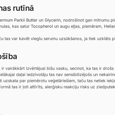
nas rutīnā
ermum Parkii Butter
un
Glycerin
, nodrošinot gan mitrumu pi
rmulas, kas satur
Tocopherol
un augu eļļas, piemēram,
Helia
u tas var kavēt vieglu serumu uzsūkšanos, ja tiek uzklāts p
ošība
 vairākkārt izvērtējusi bišu vasku, secinot, ka tas ir drošs 
elākajai daļai iedzīvotāju tas nav sensibilizējošs un nekairin
ti uzskata par piemērotu veģetāriešiem, taču tas netiek iekļ
rmā tas ir ļoti attīrīts, alerģisku reakciju risks uz ziedpute