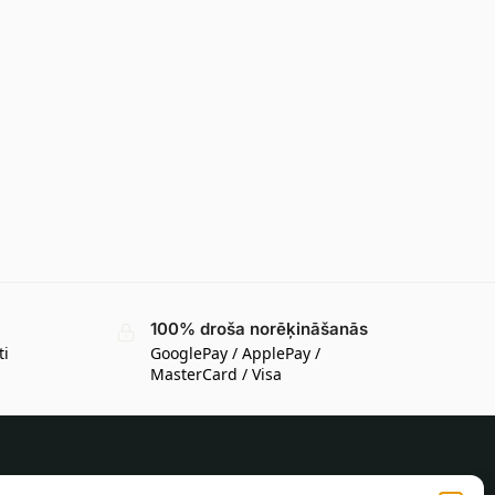
100% droša norēķināšanās
ti
GooglePay / ApplePay /
MasterCard / Visa