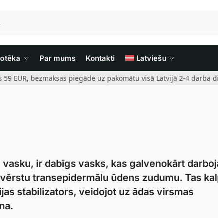
iotēka
Par mums
Kontakti
Latviešu
rs 59 EUR, bezmaksas piegāde uz pakomātu visā Latvijā 2-4 darba di
u vasku, ir dabīgs vasks, kas galvenokārt darbo
 novērstu transepidermālu ūdens zudumu. Tas ka
ijas stabilizators, veidojot uz ādas virsmas
na.