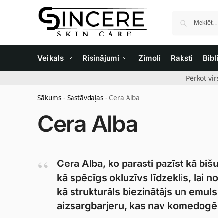
Veikals
Risinājumi
Zīmoli
Raksti
Bibl
Pērkot vi
Sākums
-
Sastāvdaļas
-
Cera Alba
Cera Alba
Cera Alba, ko parasti pazīst kā biš
kā spēcīgs okluzīvs līdzeklis, lai
kā strukturāls biezinātājs un emuls
aizsargbarjeru, kas nav komedogē