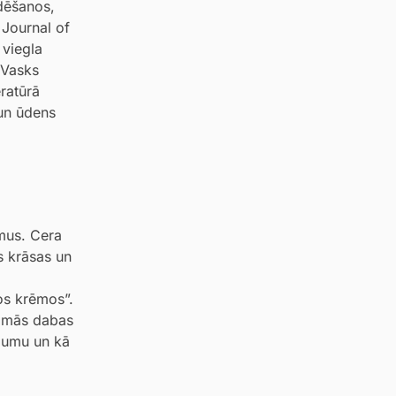
idēšanos,
 Journal of
 viegla
 Vasks
ratūrā
 un ūdens
umus. Cera
s krāsas un
jos krēmos”.
dāmās dabas
ājumu un kā