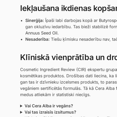
Iekļaušana ikdienas kopša
Sinerģija:
Īpaši labi darbojas kopā ar
Butyrosp
gan okluzīvu iedarbību. Tas bieži stabilizē fo
Annuus Seed Oil
.
Nesaderība:
Tiešu ķīmisku nesaderību nav, tač
Klīniskā vienprātība un dr
Cosmetic Ingredient Review (CIR) ekspertu grupa ir
kosmētikas produktos. Drošības dati liecina, ka li
gan tas ir dzīvnieku izcelsmes produkts, to paras
vegāniem sertificētās formulās. Tā kā Cera Alba fo
medus atliekām ir statistiski niecīgs.
Vai Cera Alba ir vegāns?
Vai tas izraisīs izsitumus?