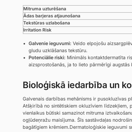
Mitruma uzturēšana
Ādas barjeras atjaunošana
Tekstūras uzlabošana
Irritation Risk
Galvenie ieguvumi:
Veido elpojošu aizsargplēvi
gludu uzklāšanas tekstūru.
Potenciālie riski:
Minimāls kontaktdermatīta risk
aizsprostošanās, ja to lieto pārmērīgi augstās 
Bioloģiskā iedarbība un ko
Galvenais darbības mehānisms ir pusokluzīvas pl
Atšķirībā no sintētiskiem okluzīviem līdzekļiem,
vienlaikus būtiski samazinot mitruma iztvaikošan
ogļūdeņražu maisījuma. Šīs sastāvdaļas nodrošin
bagātīgiem krēmiem.Dermatoloģiskie ieguvumi snie