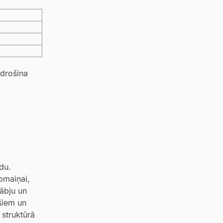
odrošina
du.
apmaiņai,
kābju un
šiem un
 struktūrā