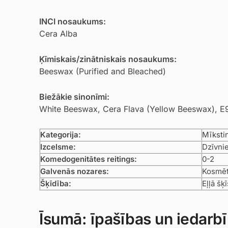
INCI nosaukums:
Cera Alba
Ķīmiskais/zinātniskais nosaukums:
Beeswax (Purified and Bleached)
Biežākie sinonīmi:
White Beeswax, Cera Flava (Yellow Beeswax), E
Kategorija:
Mīkstin
Izcelsme:
Dzīvni
Komedogenitātes reitings:
0-2
Galvenās nozares:
Kosmēti
Šķīdība:
Eļļā šķī
Īsumā: īpašības un iedarb