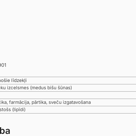
901
ošie līdzekļi
eku izcelsmes (medus bišu šūnas)
ka, farmācija, pārtika, sveču izgatavošana
stošs (lipīdi)
ība