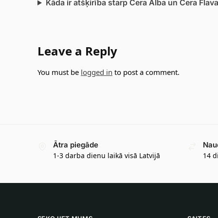
Kāda ir atšķirība starp Cera Alba un Cera Flav
Leave a Reply
You must be
logged in
to post a comment.
Ātra piegāde
Nau
1-3 darba dienu laikā visā Latvijā
14 d