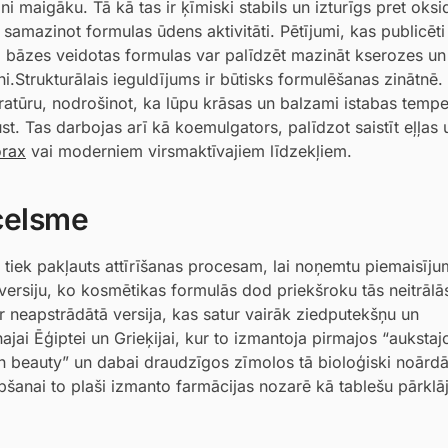
i maigāku. Tā kā tas ir ķīmiski stabils un izturīgs pret oks
samazinot formulas ūdens aktivitāti. Pētījumi, kas publicēti
bāzes veidotas formulas var palīdzēt mazināt kserozes un
ni.Strukturālais ieguldījums ir būtisks formulēšanas zinātnē.
atūru, nodrošinot, ka lūpu krāsas un balzami istabas tempe
st. Tas darbojas arī kā koemulgators, palīdzot saistīt eļļas
rax
vai moderniem virsmaktīvajiem līdzekļiem.
zcelsme
n tiek pakļauts attīrīšanas procesam, lai noņemtu piemaisīj
” versiju, ko kosmētikas formulās dod priekšroku tās neitrālā
r neapstrādātā versija, kas satur vairāk ziedputekšņu un
ajai Ēģiptei un Grieķijai, kur to izmantoja pirmajos “auksta
an beauty” un dabai draudzīgos zīmolos tā bioloģiski noār
pšanai to plaši izmanto farmācijas nozarē kā tablešu pārkl