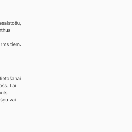
esaistošu,
nthus
irms tiem.
lietošanai
ošs. Lai
auts
kšņu vai