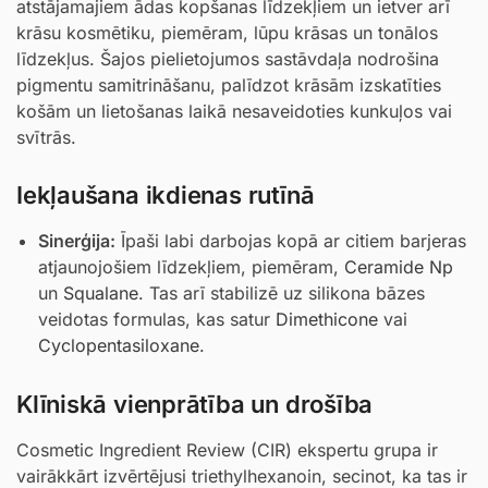
atstājamajiem ādas kopšanas līdzekļiem un ietver arī
krāsu kosmētiku, piemēram, lūpu krāsas un tonālos
līdzekļus. Šajos pielietojumos sastāvdaļa nodrošina
pigmentu samitrināšanu, palīdzot krāsām izskatīties
košām un lietošanas laikā nesaveidoties kunkuļos vai
svītrās.
Iekļaušana ikdienas rutīnā
Sinerģija:
Īpaši labi darbojas kopā ar citiem barjeras
atjaunojošiem līdzekļiem, piemēram,
Ceramide Np
un
Squalane
. Tas arī stabilizē uz silikona bāzes
veidotas formulas, kas satur
Dimethicone
vai
Cyclopentasiloxane
.
Klīniskā vienprātība un drošība
Cosmetic Ingredient Review (CIR) ekspertu grupa ir
vairākkārt izvērtējusi triethylhexanoin, secinot, ka tas ir