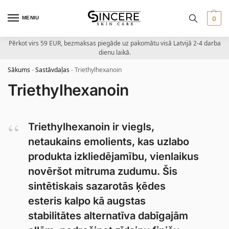
MENIU
0
Pērkot virs 59 EUR, bezmaksas piegāde uz pakomātu visā Latvijā 2-4 darba
dienu laikā.
Sākums
-
Sastāvdaļas
-
Triethylhexanoin
Triethylhexanoin
Triethylhexanoin ir viegls,
netaukains emolients, kas uzlabo
produkta izkliedējamību, vienlaikus
novēršot mitruma zudumu. Šis
sintētiskais sazarotās ķēdes
esteris kalpo kā augstas
stabilitātes alternatīva dabīgajām