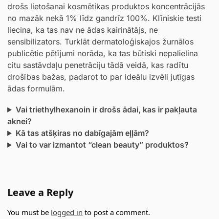
drošs lietošanai kosmētikas produktos koncentrācijās
no mazāk nekā 1% līdz gandrīz 100%. Klīniskie testi
liecina, ka tas nav ne ādas kairinātājs, ne
sensibilizators. Turklāt dermatoloģiskajos žurnālos
publicētie pētījumi norāda, ka tas būtiski nepalielina
citu sastāvdaļu penetrāciju tādā veidā, kas radītu
drošības bažas, padarot to par ideālu izvēli jutīgas
ādas formulām.
Vai triethylhexanoin ir drošs ādai, kas ir pakļauta
aknei?
Kā tas atšķiras no dabīgajām eļļām?
Vai to var izmantot “clean beauty” produktos?
Leave a Reply
You must be
logged in
to post a comment.