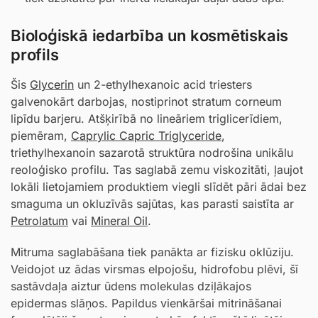
Bioloģiskā iedarbība un kosmētiskais
profils
Šis
Glycerin
un 2-ethylhexanoic acid triesters
galvenokārt darbojas, nostiprinot stratum corneum
lipīdu barjeru. Atšķirībā no lineāriem triglicerīdiem,
piemēram,
Caprylic Capric Triglyceride
,
triethylhexanoin sazarotā struktūra nodrošina unikālu
reoloģisko profilu. Tas saglabā zemu viskozitāti, ļaujot
lokāli lietojamiem produktiem viegli slīdēt pāri ādai bez
smaguma un okluzīvās sajūtas, kas parasti saistīta ar
Petrolatum
vai
Mineral Oil
.
Mitruma saglabāšana tiek panākta ar fizisku oklūziju.
Veidojot uz ādas virsmas elpojošu, hidrofobu plēvi, šī
sastāvdaļa aiztur ūdens molekulas dziļākajos
epidermas slāņos. Papildus vienkāršai mitrināšanai