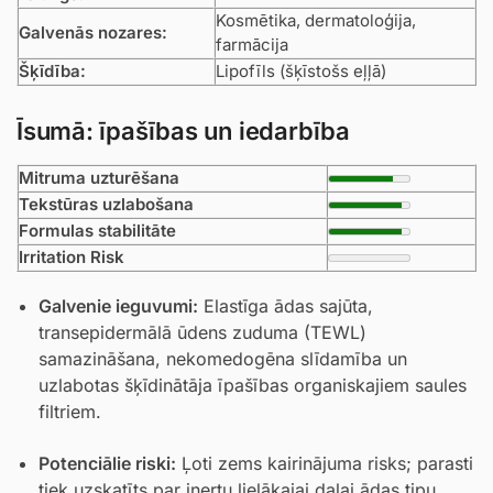
Kosmētika, dermatoloģija,
Galvenās nozares:
farmācija
Šķīdība:
Lipofīls (šķīstošs eļļā)
Īsumā: īpašības un iedarbība
Mitruma uzturēšana
Tekstūras uzlabošana
Formulas stabilitāte
Irritation Risk
Galvenie ieguvumi:
Elastīga ādas sajūta,
transepidermālā ūdens zuduma (TEWL)
samazināšana, nekomedogēna slīdamība un
uzlabotas šķīdinātāja īpašības organiskajiem saules
filtriem.
Potenciālie riski:
Ļoti zems kairinājuma risks; parasti
tiek uzskatīts par inertu lielākajai daļai ādas tipu.