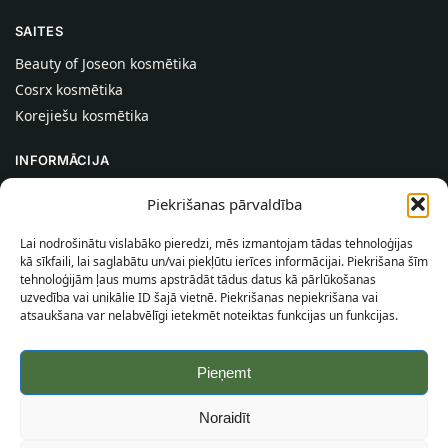
SAITES
Beauty of Joseon kosmētika
Cosrx kosmētika
Korejiešu kosmētika
INFORMĀCIJA
Par mums
Piekrišanas pārvaldība
Kontakti
Lai nodrošinātu vislabāko pieredzi, mēs izmantojam tādas tehnoloģijas
Palīdzība
kā sīkfaili, lai saglabātu un/vai piekļūtu ierīces informācijai. Piekrišana šīm
tehnoloģijām ļaus mums apstrādāt tādus datus kā pārlūkošanas
INFORMĀCIJA PIRCĒJAM
uzvedība vai unikālie ID šajā vietnē. Piekrišanas nepiekrišana vai
atsaukšana var nelabvēlīgi ietekmēt noteiktas funkcijas un funkcijas.
Piegādes nosacījumi
Noteikumi un nosacījumi
Pieņemt
Konfidencialitātes politika
Vietnes karte
Noraidīt
©
2026
SincereSkin.lv
Visas tiesības aizsargātas.