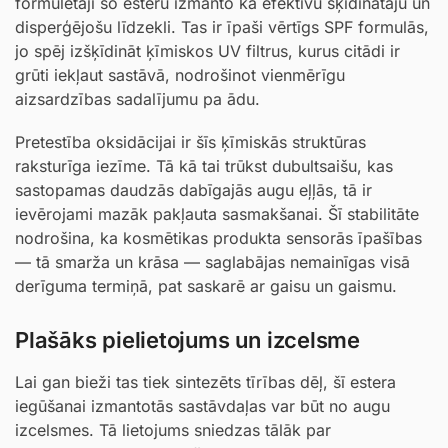
formulētāji šo esteru izmanto kā efektīvu šķīdinātāju un
disperģējošu līdzekli. Tas ir īpaši vērtīgs SPF formulās,
jo spēj izšķīdināt ķīmiskos UV filtrus, kurus citādi ir
grūti iekļaut sastāvā, nodrošinot vienmērīgu
aizsardzības sadalījumu pa ādu.
Pretestība oksidācijai ir šīs ķīmiskās struktūras
raksturīga iezīme. Tā kā tai trūkst dubultsaišu, kas
sastopamas daudzās dabīgajās augu eļļās, tā ir
ievērojami mazāk pakļauta sasmakšanai. Šī stabilitāte
nodrošina, ka kosmētikas produkta sensorās īpašības
— tā smarža un krāsa — saglabājas nemainīgas visā
derīguma termiņā, pat saskarē ar gaisu un gaismu.
Plašāks pielietojums un izcelsme
Lai gan bieži tas tiek sintezēts tīrības dēļ, šī estera
iegūšanai izmantotās sastāvdaļas var būt no augu
izcelsmes. Tā lietojums sniedzas tālāk par