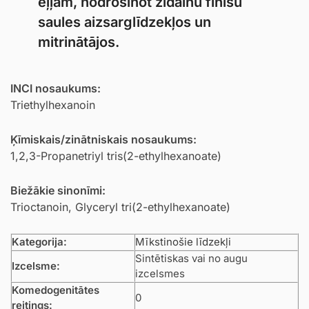
eļļām, nodrošinot zīdainu finišu
saules aizsarglīdzekļos un
mitrinātājos.
INCI nosaukums:
Triethylhexanoin
Ķīmiskais/zinātniskais nosaukums:
1,2,3-Propanetriyl tris(2-ethylhexanoate)
Biežākie sinonīmi:
Trioctanoin, Glyceryl tri(2-ethylhexanoate)
Kategorija:
Mīkstinošie līdzekļi
Sintētiskas vai no augu
Izcelsme:
izcelsmes
Komedogenitātes
0
reitings: