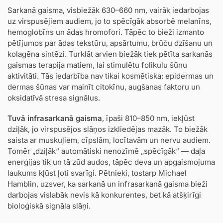
Sarkanā gaisma, visbiežāk 630–660 nm, vairāk iedarbojas
uz virspusējiem audiem, jo to spēcīgāk absorbē melanīns,
hemoglobīns un ādas hromofori. Tāpēc to bieži izmanto
pētījumos par ādas tekstūru, apsārtumu, brūču dzīšanu un
kolagēna sintēzi. Turklāt arvien biežāk tiek pētīta sarkanās
gaismas terapija matiem, lai stimulētu folikulu šūnu
aktivitāti. Tās iedarbība nav tikai kosmētiska: epidermas un
dermas šūnas var mainīt citokīnu, augšanas faktoru un
oksidatīvā stresa signālus.
Tuvā infrasarkanā gaisma
, īpaši 810–850 nm, iekļūst
dziļāk, jo virspusējos slāņos izkliedējas mazāk. To biežāk
saista ar muskuļiem, cīpslām, locītavām un nervu audiem.
Tomēr „dziļāk“ automātiski nenozīmē „spēcīgāk“ — daļa
enerģijas tik un tā zūd audos, tāpēc deva un apgaismojuma
laukums kļūst ļoti svarīgi. Pētnieki, tostarp Michael
Hamblin, uzsver, ka sarkanā un infrasarkanā gaisma bieži
darbojas vislabāk nevis kā konkurentes, bet kā atšķirīgi
bioloģiskā signāla slāņi.