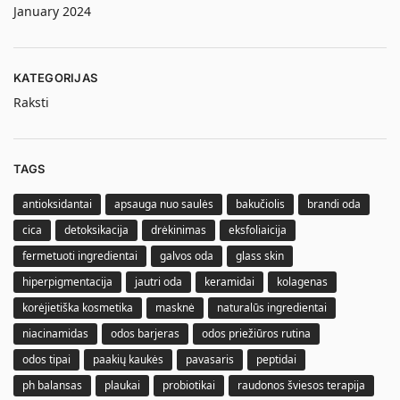
January 2024
KATEGORIJAS
Raksti
TAGS
antioksidantai
apsauga nuo saulės
bakučiolis
brandi oda
cica
detoksikacija
drėkinimas
eksfoliaicija
fermetuoti ingredientai
galvos oda
glass skin
hiperpigmentacija
jautri oda
keramidai
kolagenas
korėjietiška kosmetika
masknė
naturalūs ingredientai
niacinamidas
odos barjeras
odos priežiūros rutina
odos tipai
paakių kaukės
pavasaris
peptidai
ph balansas
plaukai
probiotikai
raudonos šviesos terapija