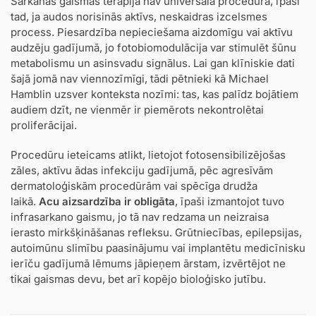
Sarkanās gaismas terapija nav universāla procedūra, īpaši
tad, ja audos norisinās aktīvs, neskaidras izcelsmes
process. Piesardzība nepieciešama aizdomīgu vai aktīvu
audzēju gadījumā, jo fotobiomodulācija var stimulēt šūnu
metabolismu un asinsvadu signālus. Lai gan klīniskie dati
šajā jomā nav viennozīmīgi, tādi pētnieki kā Michael
Hamblin uzsver konteksta nozīmi: tas, kas palīdz bojātiem
audiem dzīt, ne vienmēr ir piemērots nekontrolētai
proliferācijai.
Procedūru ieteicams atlikt, lietojot fotosensibilizējošas
zāles, aktīvu ādas infekciju gadījumā, pēc agresīvām
dermatoloģiskām procedūrām vai spēcīga drudža
laikā.
Acu aizsardzība ir obligāta
, īpaši izmantojot tuvo
infrasarkano gaismu, jo tā nav redzama un neizraisa
ierasto mirkšķināšanas refleksu. Grūtniecības, epilepsijas,
autoimūnu slimību paasinājumu vai implantētu medicīnisku
ierīču gadījumā lēmums jāpieņem ārstam, izvērtējot ne
tikai gaismas devu, bet arī kopējo bioloģisko jutību.