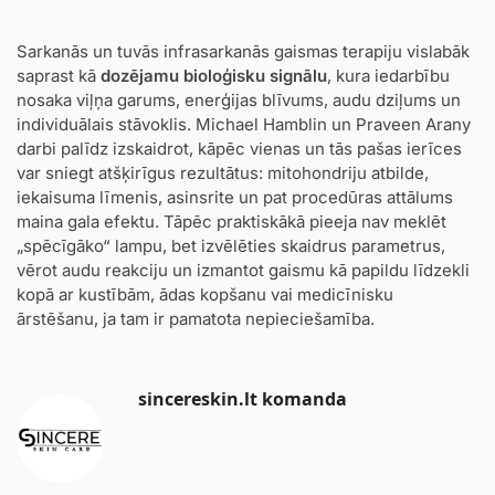
Sarkanās un tuvās infrasarkanās gaismas terapiju vislabāk
saprast kā
dozējamu bioloģisku signālu
, kura iedarbību
nosaka viļņa garums, enerģijas blīvums, audu dziļums un
individuālais stāvoklis. Michael Hamblin un Praveen Arany
darbi palīdz izskaidrot, kāpēc vienas un tās pašas ierīces
var sniegt atšķirīgus rezultātus: mitohondriju atbilde,
iekaisuma līmenis, asinsrite un pat procedūras attālums
maina gala efektu. Tāpēc praktiskākā pieeja nav meklēt
„spēcīgāko“ lampu, bet izvēlēties skaidrus parametrus,
vērot audu reakciju un izmantot gaismu kā papildu līdzekli
kopā ar kustībām, ādas kopšanu vai medicīnisku
ārstēšanu, ja tam ir pamatota nepieciešamība.
sincereskin.lt komanda