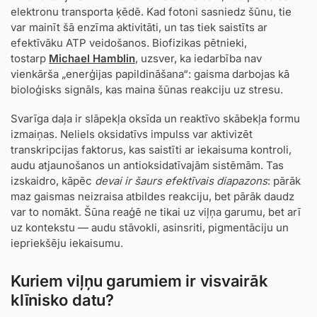
elektronu transporta ķēdē. Kad fotoni sasniedz šūnu, tie
var mainīt šā enzīma aktivitāti, un tas tiek saistīts ar
efektīvāku ATP veidošanos. Biofizikas pētnieki,
tostarp
Michael Hamblin
, uzsver, ka iedarbība nav
vienkārša „enerģijas papildināšana“: gaisma darbojas kā
bioloģisks signāls, kas maina šūnas reakciju uz stresu.
Svarīga daļa ir slāpekļa oksīda un reaktīvo skābekļa formu
izmaiņas. Neliels oksidatīvs impulss var aktivizēt
transkripcijas faktorus, kas saistīti ar iekaisuma kontroli,
audu atjaunošanos un antioksidatīvajām sistēmām. Tas
izskaidro, kāpēc
devai ir šaurs efektīvais diapazons
: pārāk
maz gaismas neizraisa atbildes reakciju, bet pārāk daudz
var to nomākt. Šūna reaģē ne tikai uz viļņa garumu, bet arī
uz kontekstu — audu stāvokli, asinsriti, pigmentāciju un
iepriekšēju iekaisumu.
Kuriem viļņu garumiem ir visvairāk
klīnisko datu?