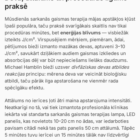
praksē
Mūsdienās sarkanās gaismas terapija mājas apstākļos kļūst
īpaši populāra, taču praksē svarīgākais skaitlis nav tikai
procedūras minūtes, bet
enerģijas blīvums
— visbiežāk
izteikts J/cm². Virspusējiem mērķiem, piemēram, ādai,
pētījumos bieži izmanto mazākas devas, aptuveni 3–10
J/cm², savukārt dziļākiem audiem gaismas izkliedes un
absorbcijas dēļ var būt nepieciešams lielāks daudzums.
Michael Hamblin bieži uzsver
divfāziskas devas atbildes
reakcijas
principu: mērena deva var veicināt bioloģisku
atbildi, taču pārāk ilga apstarošana ne vienmēr rada
spēcīgāku efektu.
Attālums no ierīces ļoti ātri maina apstarojuma intensitāti.
Neatkarīgi no tā, vai tiek izmantota profesionāla klīnikas
iekārta vai standarta sarkanās gaismas terapijas lampa, LED
panelis, kas novietots 10–20 cm no ādas, var iedarboties
pavisam citādi nekā tas pats panelis 50 cm attālumā. Tāpēc
5 minūtes tuvu ierīcei un 15 minūtes tālāk nav līdzvērtīgi