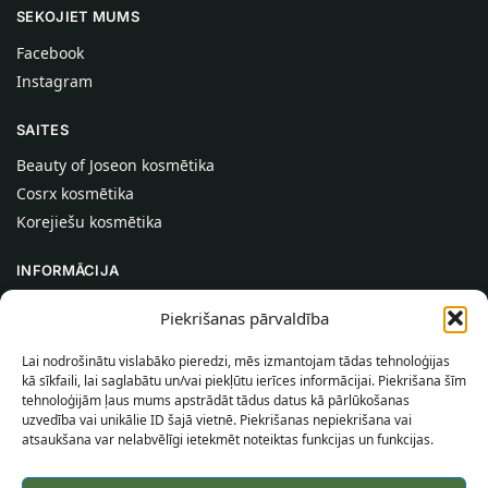
SEKOJIET MUMS
Facebook
Instagram
SAITES
Beauty of Joseon kosmētika
Cosrx kosmētika
Korejiešu kosmētika
INFORMĀCIJA
Par mums
Piekrišanas pārvaldība
Kontakti
Lai nodrošinātu vislabāko pieredzi, mēs izmantojam tādas tehnoloģijas
Palīdzība
kā sīkfaili, lai saglabātu un/vai piekļūtu ierīces informācijai. Piekrišana šīm
tehnoloģijām ļaus mums apstrādāt tādus datus kā pārlūkošanas
INFORMĀCIJA PIRCĒJAM
uzvedība vai unikālie ID šajā vietnē. Piekrišanas nepiekrišana vai
atsaukšana var nelabvēlīgi ietekmēt noteiktas funkcijas un funkcijas.
Piegādes nosacījumi
Noteikumi un nosacījumi