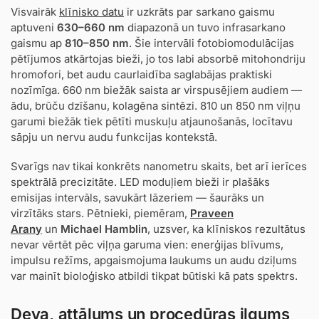
Visvairāk
klīnisko datu
ir uzkrāts par sarkano gaismu
aptuveni
630–660 nm
diapazonā un tuvo infrasarkano
gaismu ap
810–850 nm
. Šie intervāli fotobiomodulācijas
pētījumos atkārtojas bieži, jo tos labi absorbē mitohondriju
hromofori, bet audu caurlaidība saglabājas praktiski
nozīmīga. 660 nm biežāk saista ar virspusējiem audiem —
ādu, brūču dzīšanu, kolagēna sintēzi. 810 un 850 nm viļņu
garumi biežāk tiek pētīti muskuļu atjaunošanās, locītavu
sāpju un nervu audu funkcijas kontekstā.
Svarīgs nav tikai konkrēts nanometru skaits, bet arī ierīces
spektrālā precizitāte. LED moduļiem bieži ir plašāks
emisijas intervāls, savukārt lāzeriem — šaurāks un
virzītāks stars. Pētnieki, piemēram,
Praveen
Arany
un
Michael Hamblin
, uzsver, ka klīniskos rezultātus
nevar vērtēt pēc viļņa garuma vien: enerģijas blīvums,
impulsu režīms, apgaismojuma laukums un audu dziļums
var mainīt bioloģisko atbildi tikpat būtiski kā pats spektrs.
Deva, attālums un procedūras ilgums