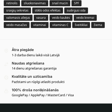
retinolis
sliuoksniavimas
snail mucin
SPF
sraigių sekretas
stiklo odos efektas
sudirgusi oda
valomasis aliejus
vasara
veido kaukės
veido kremai
veido masažas
vitaminai
vitaminas C
šveitikliai
žiema
Ātra piegāde
1-3 darba dienu laikā visā Latvijā
Naudas atgriešana
14 dienu atgriešanas garantija
Kvalitāte un uzticamība
Pazīstami un rūpīgi atlasīti produkti
100% droša norēķināšanās
GooglePay / ApplePay / MasterCard / Visa