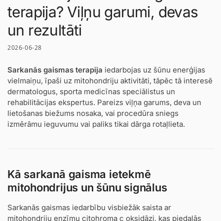
terapija? Viļņu garumi, devas
un rezultāti
2026-06-28
Sarkanās gaismas terapija
iedarbojas uz šūnu enerģijas
vielmaiņu, īpaši uz mitohondriju aktivitāti, tāpēc tā interesē
dermatologus, sporta medicīnas speciālistus un
rehabilitācijas ekspertus. Pareizs viļņa garums, deva un
lietošanas biežums nosaka, vai procedūra sniegs
izmērāmu ieguvumu vai paliks tikai dārga rotaļlieta.
Kā sarkanā gaisma ietekmē
mitohondrijus un šūnu signālus
Sarkanās gaismas iedarbību visbiežāk saista ar
mitohondriju enzīmu citohroma c oksidāzi, kas piedalās