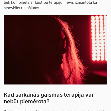
tiek kombinēta ar kustību terapiju, nevis izmantota kā
atsevišķs risinājums.
Kad sarkanās gaismas terapija var
nebūt piemērota?