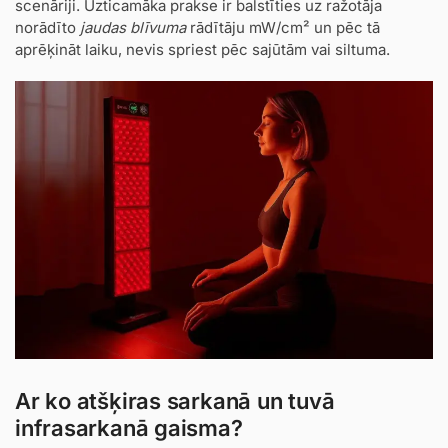
scenāriji. Uzticamāka prakse ir balstīties uz ražotāja
norādīto
jaudas blīvuma
rādītāju mW/cm² un pēc tā
aprēķināt laiku, nevis spriest pēc sajūtām vai siltuma.
Ar ko atšķiras sarkanā un tuvā
infrasarkanā gaisma?