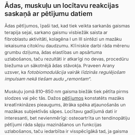
Ādas, muskuļu un locītavu reakcijas
saskaņā ar pētījumu datiem
Ādas pētījumos, īpaši tad, kad tiek veikta sarkanās gaismas
terapija sejai, sarkano gaismu visbiežāk saista ar
fibroblastu aktivitāti, kolagēna I un III sintēzi un mazāku
iekaisuma citokīnu daudzumu. Klīniskie darbi rāda mērenu
grumbu dziļuma, ādas elastības un apsārtuma
uzlabošanos, taču rezultāti ir atkarīgi no devas, procedūru
biežuma un sākotnējā ādas stāvokļa. Praveen Arany
uzsver, ka
fotobiomodulācija vairāk līdzinās regulējošam
impulsam nekā tiešam audu „remontam“
.
Muskuļu jomā 810–850 nm gaisma biežāk tiek pētīta pirms
slodzes vai pēc tās. Dažos
pētījumos
konstatēts mazāks
kreatīnkināzes pieaugums, ātrāka spēka atjaunošanās un
mazākas subjektīvās sāpes. Locītavu gadījumā dati ir
interesanti, bet nevienmērīgi: osteoartrīta un tendinopātiju
pētījumi rāda sāpju mazināšanos un funkcijas
uzlabošanos, taču iedarbība ir visspēcīgākā tad, ja gaisma