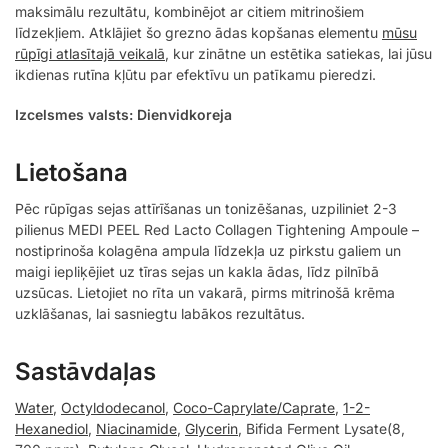
maksimālu rezultātu, kombinējot ar citiem mitrinošiem
līdzekļiem. Atklājiet šo grezno ādas kopšanas elementu
mūsu
rūpīgi atlasītajā veikalā
, kur zinātne un estētika satiekas, lai jūsu
ikdienas rutīna kļūtu par efektīvu un patīkamu pieredzi.
Izcelsmes valsts: Dienvidkoreja
Lietošana
Pēc rūpīgas sejas attīrīšanas un tonizēšanas, uzpiliniet 2-3
pilienus MEDI PEEL Red Lacto Collagen Tightening Ampoule –
nostiprinoša kolagēna ampula līdzekļa uz pirkstu galiem un
maigi iepliķējiet uz tīras sejas un kakla ādas, līdz pilnībā
uzsūcas. Lietojiet no rīta un vakarā, pirms mitrinošā krēma
uzklāšanas, lai sasniegtu labākos rezultātus.
Sastāvdaļas
Water
,
Octyldodecanol
,
Coco-Caprylate/Caprate
,
1-2-
Hexanediol
,
Niacinamide
,
Glycerin
, Bifida Ferment Lysate(8,