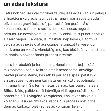
un ādas tekstūrai
Katrs nobriedušas vai mitrumu zaudējušas ādas slānis ir pelnījis
arhitektonisku precizitāti, īpaši, ja runa ir par zaudētu audu
blīvumu un gravitācijas dēļ paplašinātām porām. Šis
koncentrētais līdzeklis radīts tiem, kas tiecas atgūt ādas
tvirtumu un nevainojamu gludumu, vienlaikus stiprinot dabisko
aizsargbarjeru. Tā vietā, lai maskētu nepilnības, šī formula
veicina ādas iekšējo atjaunošanos, atgriežot tai veselīgu
mirdzumu un vizuālu viendabīgumu, kas bieži zūd vides stresa
un dabisko novecošanās procesu ietekmē.
Izcils laktobaktēriju fermentu savienojums darbojas kā ādas
mikrobioma kopējs. Mikrobioms ir neredzama labvēlīgo
baktēriju ekosistēma, kas atbild par ādas spēju patstāvīgi
aizsargāties no ārējiem kairinātājiem un uzturēt optimālu
mitruma līmeni. Šīs fermentētās daļiņas, kas papildinātas ar
Bifida
lizātu, palīdz radīt labvēlīgu vidi reģenerācijai, kamēr
patentētais
T-kolagēna komplekss
, kas ietver trīs veidu
kolagēnu, iesūcas dziļākos slāņos. Šis process nostiprina
dermas karkasu, piešķirot sejas kontūrām lielāku