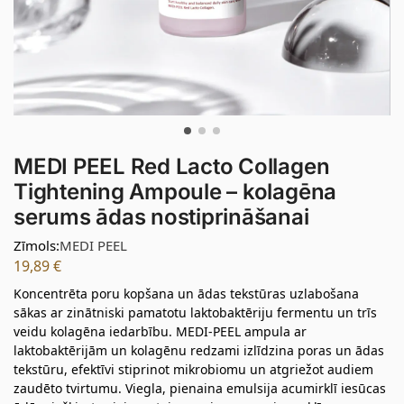
MEDI PEEL Red Lacto Collagen
Tightening Ampoule – kolagēna
serums ādas nostiprināšanai
Zīmols:
MEDI PEEL
19,89
€
Koncentrēta poru kopšana un ādas tekstūras uzlabošana
sākas ar zinātniski pamatotu laktobaktēriju fermentu un trīs
veidu kolagēna iedarbību. MEDI-PEEL ampula ar
laktobaktērijām un kolagēnu redzami izlīdzina poras un ādas
tekstūru, efektīvi stiprinot mikrobiomu un atgriežot audiem
zaudēto tvirtumu. Viegla, pienaina emulsija acumirklī iesūcas