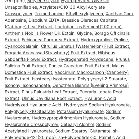
700 ppm),
Butylene Glycol
,
Hydrogenated Olive Oil
Unsaponifiables
,
Acrylates/C10-30 Alkyl Acrylate
Crosspolymer
,
Tromethamine
,
Ethylhexylglycerin
,
Xanthan Gum
,
Adenosine
,
Disodium EDTA
,
Brassica Oleracea Capitata
(Cabbage) Leaf Extract
,
Lactobacillus Ferment(200 ppm)
,
Anthemis Nobilis Flower Oil
,
Ectoin
,
Glycine
,
Borago Officinalis
Extract
,
Echinacea Purpurea Extract
,
Hydroxyproline
,
Proline
,
Cyanocobalamin
,
Citrullus Lanatus (Watermelon) Fruit Extract
,
Fragaria Ananassa (Strawberry) Fruit Extract
,
Hibiscus
Sabdariffa Flower Extract
,
Hydrogenated Polydecene
,
Prunus
Salicina Fruit Extract
,
Punica Granatum Fruit Extract
,
Malus
Domestica Fruit Extract
,
Vaccinium Macrocarpon (Cranberry)
Fruit Extract
,
Isostearyl Isostearate
,
Polyglyceryl-2 Stearate
,
Isononyl Isononanoate
,
Oenothera Biennis (Evening Primrose)
Extract
,
Pinus Palustris Leaf Extract
,
Pueraria Lobata Root
Extract
,
Ulmus Davidiana Root Extract
,
Hyaluronic Acid
,
Hydrolyzed Hyaluronic Acid
,
Hydrolyzed Sodium Hyaluronate
,
Polyglyceryl-10 Stearate
,
Potassium Hyaluronate
,
Sodium
Hyaluronate
,
Hydroxypropyltrimonium Hyaluronate
,
Sodium
Hyaluronate Crosspolymer
,
Cetearyl Alcohol
,
Sodium
Acetylated Hyaluronate
,
Sodium Stearoyl Glutamate
,
sh-
Polypeptide-121(20 ppb)
,
sh-Polypeptide-50
,
Palmitic Acid
,