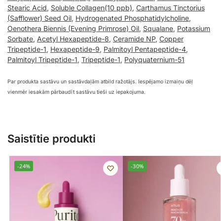
Stearic Acid
,
Soluble Collagen(10 ppb)
,
Carthamus Tinctorius
(Safflower) Seed Oil
,
Hydrogenated Phosphatidylcholine
,
Oenothera Biennis (Evening Primrose) Oil
,
Squalane
,
Potassium
Sorbate
,
Acetyl Hexapeptide-8
,
Ceramide NP
,
Copper
Tripeptide-1
,
Hexapeptide-9
,
Palmitoyl Pentapeptide-4
,
Palmitoyl Tripeptide-1
,
Tripeptide-1
,
Polyquaternium-51
Par produkta sastāvu un sastāvdaļām atbild ražotājs. Iespējamo izmaiņu dēļ
vienmēr iesakām pārbaudīt sastāvu tieši uz iepakojuma.
Saistītie produkti
-24%
-30%