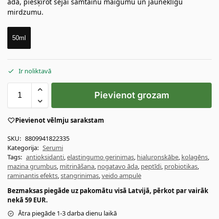
ādā, piešķirot sejai samtainu maigumu un jauneklīgu
mirdzumu.
50ml
Ir noliktavā
Pievienot grozam
Pievienot vēlmju sarakstam
SKU:
8809941822335
Kategorija:
Serumi
Tags:
antioksidanti
,
elastingumo gerinimas
,
hialuronskābe
,
kolagēns
,
mazina grumbus
,
mitrināšana
,
nogatavo āda
,
peptīdi
,
probiotikas
,
raminantis efekts
,
stangrinimas
,
veido ampulė
Bezmaksas piegāde uz pakomātu visā Latvijā, pērkot par vairāk
nekā 59 EUR.
Ātra piegāde 1-3 darba dienu laikā