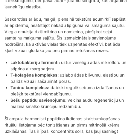
izteiksmīgumu, bet pašai ādai – jūtamu stingrību, kas atgādina
jauneklīgu elastību.
Saskaroties ar ādu, maigā, pienainā tekstūra acumirklī saplūst
ar epidermu, neatstājot nekādu lipīguma vai smaguma sajūtu.
Viegla emulsija dziļi mitrina un nomierina, piešķirot sejai
samtainu maiguma sajūtu. Šis izsmalcinātais savienojums
nodrošina, ka aktīvās vielas tiek uzņemtas efektīvi, bet āda
kļūst vizuāli gludāka jau pēc pirmās lietošanas reizes.
Laktobaktēriju fermenti:
uztur veselīgu ādas mikrofloru un
stiprina aizsargbarjeru.
T-kolagēna komplekss:
uzlabo ādas blīvumu, elastību un
palīdz vizuāli sašaurināt poras.
Tanīnu komplekss:
dabiski regulē sebuma izdalīšanos un
piešķir tekstūrai viendabīgumu.
Sešu peptīdu savienojums:
veicina audu reģenerāciju un
mazina smalko krunciņu redzamību.
Šī ampula harmoniski papildina ikdienas skaistumkopšanas
rituālu, lietojama pēc tonizēšanas un pirms mitrinošā krēma
uzklāšanas. Tas ir īpaši koncentrēts solis, kas ļauj sasniegt