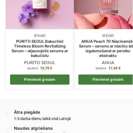
SERUMI
SERUMI
PURITO SEOUL Bakuchiol
ANUA Peach 70 Niacinamid
Timeless Bloom Revitalizing
Serum – serums ar niacīnu ā
Serum – atjaunojošs serums ar
izgaismošanai ar persiku
bakučiolu
ekstraktu
PURITO SEOUL
ANUA
19,79
€
17,49
€
25,99
€
24,89
€
Pievienot grozam
Pievienot grozam
Ātra piegāde
1-3 darba dienu laikā visā Latvijā
Naudas atgriešana