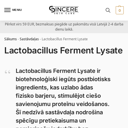
MENIU
0
Pērkot virs 59 EUR, bezmaksas piegāde uz pakomātu visā Latvijā 2-4 darba
dienu laikā.
Sākums
-
Sastāvdaļas
-
Lactobacillus Ferment Lysate
Lactobacillus Ferment Lysate
Lactobacillus Ferment Lysate ir
biotehnoloģiski iegūts postbiotisks
ingredients, kas uzlabo ādas
fizisko barjeru, stimulējot ciešo
savienojumu proteīnu veidošanos.
Šī nedzīvā sastāvdaļa nodrošina
spēcīgu pretiekaisuma un