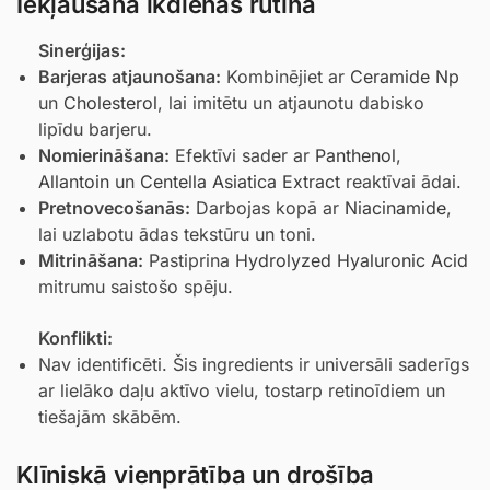
Iekļaušana ikdienas rutīnā
Sinerģijas:
Barjeras atjaunošana:
Kombinējiet ar
Ceramide Np
un
Cholesterol
, lai imitētu un atjaunotu dabisko
lipīdu barjeru.
Nomierināšana:
Efektīvi sader ar
Panthenol
,
Allantoin
un
Centella Asiatica Extract
reaktīvai ādai.
Pretnovecošanās:
Darbojas kopā ar
Niacinamide
,
lai uzlabotu ādas tekstūru un toni.
Mitrināšana:
Pastiprina
Hydrolyzed Hyaluronic Acid
mitrumu saistošo spēju.
Konflikti:
Nav identificēti. Šis ingredients ir universāli saderīgs
ar lielāko daļu aktīvo vielu, tostarp retinoīdiem un
tiešajām skābēm.
Klīniskā vienprātība un drošība