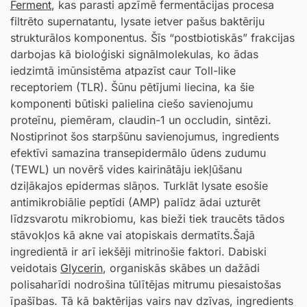
Ferment
, kas parasti apzīmē fermentācijas procesa
filtrēto supernatantu, lysate ietver pašus baktēriju
strukturālos komponentus. Šīs “postbiotiskās” frakcijas
darbojas kā bioloģiski signālmolekulas, ko ādas
iedzimtā imūnsistēma atpazīst caur Toll-like
receptoriem (TLR). Šūnu pētījumi liecina, ka šie
komponenti būtiski palielina ciešo savienojumu
proteīnu, piemēram, claudin-1 un occludin, sintēzi.
Nostiprinot šos starpšūnu savienojumus, ingredients
efektīvi samazina transepidermālo ūdens zudumu
(TEWL) un novērš vides kairinātāju iekļūšanu
dziļākajos epidermas slāņos. Turklāt lysate esošie
antimikrobiālie peptīdi (AMP) palīdz ādai uzturēt
līdzsvarotu mikrobiomu, kas bieži tiek traucēts tādos
stāvokļos kā akne vai atopiskais dermatīts.Šajā
ingredientā ir arī iekšēji mitrinošie faktori. Dabiski
veidotais
Glycerin
, organiskās skābes un dažādi
polisaharīdi nodrošina tūlītējas mitrumu piesaistošas
īpašības. Tā kā baktērijas vairs nav dzīvas, ingredients