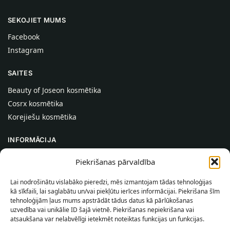
SEKOJIET MUMS
Facebook
Instagram
SAITES
Beauty of Joseon kosmētika
Cosrx kosmētika
Korejiešu kosmētika
INFORMĀCIJA
Par mums
Piekrišanas pārvaldība
Kontakti
Lai nodrošinātu vislabāko pieredzi, mēs izmantojam tādas tehnoloģijas
Palīdzība
kā sīkfaili, lai saglabātu un/vai piekļūtu ierīces informācijai. Piekrišana šīm
tehnoloģijām ļaus mums apstrādāt tādus datus kā pārlūkošanas
INFORMĀCIJA PIRCĒJAM
uzvedība vai unikālie ID šajā vietnē. Piekrišanas nepiekrišana vai
atsaukšana var nelabvēlīgi ietekmēt noteiktas funkcijas un funkcijas.
Piegādes nosacījumi