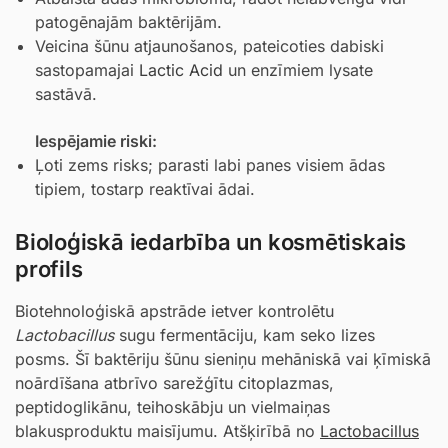
patogēnajām baktērijām.
Veicina šūnu atjaunošanos, pateicoties dabiski
sastopamajai
Lactic Acid
un enzīmiem lysate
sastāvā.
Iespējamie riski:
Ļoti zems risks; parasti labi panes visiem ādas
tipiem, tostarp reaktīvai ādai.
Bioloģiskā iedarbība un kosmētiskais
profils
Biotehnoloģiskā apstrāde ietver kontrolētu
Lactobacillus
sugu fermentāciju, kam seko lizes
posms. Šī baktēriju šūnu sieniņu mehāniskā vai ķīmiskā
noārdīšana atbrīvo sarežģītu citoplazmas,
peptidoglikānu, teihoskābju un vielmaiņas
blakusproduktu maisījumu. Atšķirībā no
Lactobacillus