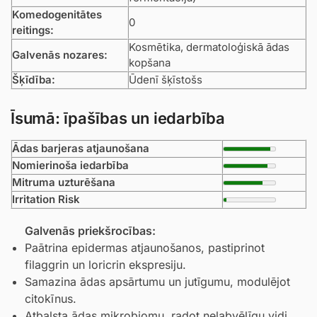
Komedogenitātes
0
reitings:
Kosmētika, dermatoloģiskā ādas
Galvenās nozares:
kopšana
Šķīdība:
Ūdenī šķīstošs
Īsumā: īpašības un iedarbība
Ādas barjeras atjaunošana
Nomierinoša iedarbība
Mitruma uzturēšana
Irritation Risk
Galvenās priekšrocības:
Paātrina epidermas atjaunošanos, pastiprinot
filaggrin un loricrin ekspresiju.
Samazina ādas apsārtumu un jutīgumu, modulējot
citokīnus.
Atbalsta ādas mikrobiomu, radot nelabvēlīgu vidi