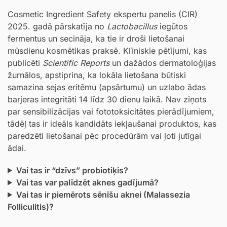
Cosmetic Ingredient Safety ekspertu panelis (CIR)
2025. gadā pārskatīja no
Lactobacillus
iegūtos
fermentus un secināja, ka tie ir droši lietošanai
mūsdienu kosmētikas praksē. Klīniskie pētījumi, kas
publicēti
Scientific Reports
un dažādos dermatoloģijas
žurnālos, apstiprina, ka lokāla lietošana būtiski
samazina sejas eritēmu (apsārtumu) un uzlabo ādas
barjeras integritāti 14 līdz 30 dienu laikā. Nav ziņots
par sensibilizācijas vai fototoksicitātes pierādījumiem,
tādēļ tas ir ideāls kandidāts iekļaušanai produktos, kas
paredzēti lietošanai pēc procedūrām vai ļoti jutīgai
ādai.
Vai tas ir “dzīvs” probiotiķis?
Vai tas var palīdzēt aknes gadījumā?
Vai tas ir piemērots sēnīšu aknei (Malassezia
Folliculitis)?