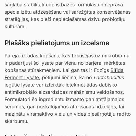
saglabā stabilitāti ūdens bāzes formulās un neprasa
specializētu atdzesēšanu vai sarežģītas konservēšanas
stratēģijas, kas bieži nepieciešamas dzīvu probiotiķu
kultūrām.
Plašāks pielietojums un izcelsme
Pāreja uz ādas kopšanu, kas fokusējas uz mikrobiomu,
ir padarījusi šo lysate par vienu no barjerai mērķētas
kopšanas stūrakmeņiem. Lai gan tas ir līdzīgs
Bifida
Ferment Lysate
, pētījumi liecina, ka no
Lactobacillus
iegūtie lysate var izteiktāk ietekmēt ādas dabisko
antimikrobiālo aizsardzības mehānismu veidošanos.
Formulatori šo ingredientu izmanto gan atstājamajos
serumos, gan noskalojamos attīrīšanas līdzekļos, lai
mazinātu virsmaktīvo vielu un vides piesārņotāju radīto
skarbumu.