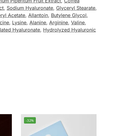
lum Piperitum Fruit Extract
,
Coffea
ct
,
Sodium Hyaluronate
,
Glyceryl Stearate
,
ryl Acetate
,
Allantoin
,
Butylene Glycol
,
cine
,
Lysine
,
Alanine
,
Arginine
,
Valine
,
lated Hyaluronate
,
Hydrolyzed Hyaluronic
-32%