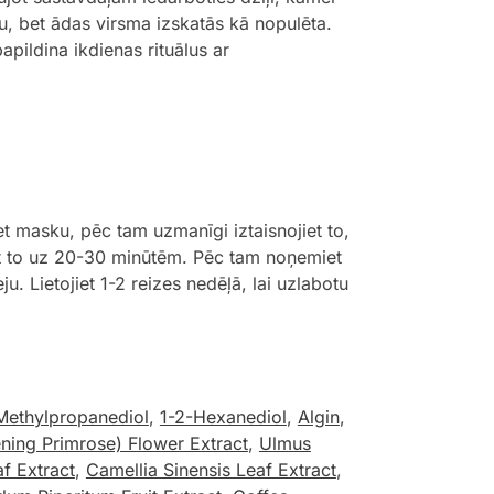
su, bet ādas virsma izskatās kā nopulēta.
papildina ikdienas rituālus ar
et masku, pēc tam uzmanīgi iztaisnojiet to,
ājiet to uz 20-30 minūtēm. Pēc tam noņemiet
u. Lietojiet 1-2 reizes nedēļā, lai uzlabotu
Methylpropanediol
,
1-2-Hexanediol
,
Algin
,
ning Primrose) Flower Extract
,
Ulmus
f Extract
,
Camellia Sinensis Leaf Extract
,