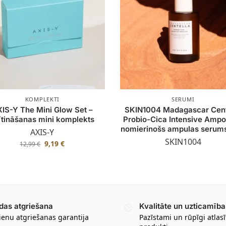
KOMPLEKTI
SERUMI
IS-Y The Mini Glow Set –
SKIN1004 Madagascar Cent
ītināšanas mini komplekts
Probio-Cica Intensive Ampo
nomierinošs ampulas serums
AXIS-Y
SKIN1004
9,19
€
12,99
€
das atgriešana
Kvalitāte un uzticamība
ienu atgriešanas garantija
Pazīstami un rūpīgi atlasī