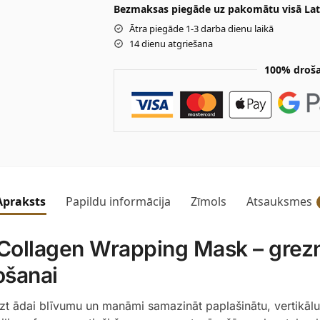
Bezmaksas piegāde uz pakomātu visā Latv
Ātra piegāde 1-3 darba dienu laikā
14 dienu atgriešana
100% droša
Apraksts
Papildu informācija
Zīmols
Atsauksmes
ollagen Wrapping Mask – grezn
ošanai
griezt ādai blīvumu un manāmi samazināt paplašinātu, vertikā