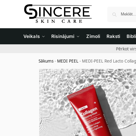
Veikals
Risinājumi
Zīmoli
Raksti
Bibl
Pērkot vi
Sākums
-
MEDI PEEL
-
MEDI-PEEL Red Lacto Colla