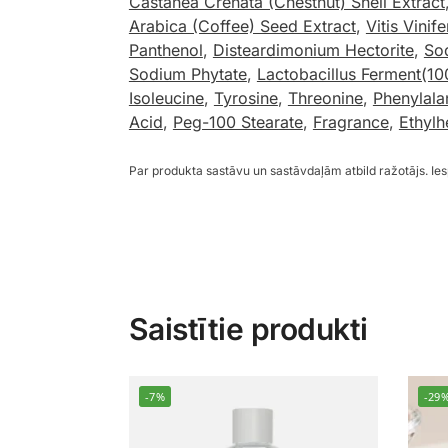
Castanea Crenata (Chestnut) Shell Extract
Arabica (Coffee) Seed Extract
,
Vitis Vinif
Panthenol
,
Disteardimonium Hectorite
,
So
Sodium Phytate
,
Lactobacillus Ferment(1
Isoleucine
,
Tyrosine
,
Threonine
,
Phenylala
Acid
,
Peg-100 Stearate
,
Fragrance
,
Ethylh
Par produkta sastāvu un sastāvdaļām atbild ražotājs. I
Saistītie produkti
-7%
-29