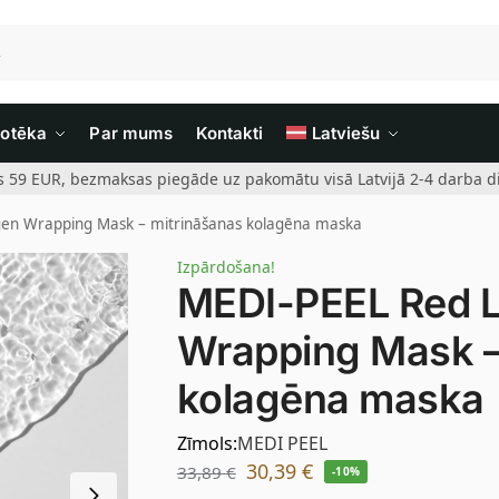
iotēka
Par mums
Kontakti
Latviešu
rs 59 EUR, bezmaksas piegāde uz pakomātu visā Latvijā 2-4 darba di
gen Wrapping Mask – mitrināšanas kolagēna maska
Izpārdošana!
MEDI-PEEL Red L
Wrapping Mask –
kolagēna maska
Zīmols:
MEDI PEEL
30,39
€
33,89
€
-10%