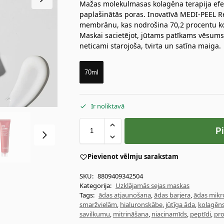
Mažas molekulmasas kolagēna terapija efe
paplašinātās poras. Inovatīvā MEDI-PEEL R
membrānu, kas nodrošina 70,2 procentu k
Maskai sacietējot, jūtams patīkams vēsums
neticami starojoša, tvirta un satīna maiga.
70ml
Ir noliktavā
P
Pievienot vēlmju sarakstam
SKU:
8809409342504
Kategorija:
Uzklājamās sejas maskas
Tags:
ādas atjaunošana
,
ādas barjera
,
ādas mik
smaržvielām
,
hialuronskābe
,
jūtīga āda
,
kolagēn
savilkumu
,
mitrināšana
,
niacinamīds
,
peptīdi
,
pro