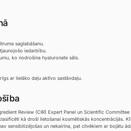
nā
mitruma saglabāšanu.
atjaunojošo iedarbību.
rumu, ko nodrošina hyaluronate sāls.
īgs ar lielāko daļu aktīvo sastāvdaļu.
ošība
gredient Review (CIR) Expert Panel un Scientific Committee
asificēti kā droši lietošanai kosmētiskās koncentrācijās. Kl
nav sensibilizējošas un nekairina, pat cilvēkiem ar bojātu ād