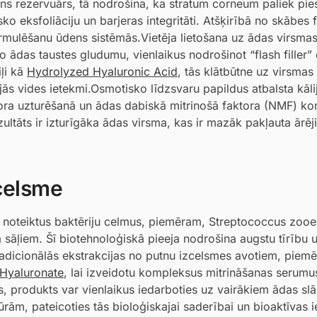
s rezervuārs, tā nodrošina, ka stratum corneum paliek pies
ko eksfoliāciju un barjeras integritāti. Atšķirībā no skābes 
formulēšanu ūdens sistēmās.Vietēja lietošana uz ādas virsma
abo ādas taustes gludumu, vienlaikus nodrošinot “flash filler”
iļi kā
Hydrolyzed Hyaluronic Acid
, tās klātbūtne uz virsmas 
ās vides ietekmi.Osmotisko līdzsvaru papildus atbalsta kāli
rgora uzturēšanā un ādas dabiskā mitrinošā faktora (NMF) k
ezultāts ir izturīgāka ādas virsma, kas ir mazāk pakļauta ārēj
zcelsme
ot noteiktus baktēriju celmus, piemēram, Streptococcus zoo
ja sāļiem. Šī biotehnoloģiskā pieeja nodrošina augstu tīrību 
tradicionālās ekstrakcijas no putnu izcelsmes avotiem, piemē
Hyaluronate
, lai izveidotu kompleksus mitrināšanas serumu
 produkts var vienlaikus iedarboties uz vairākiem ādas slā
rām, pateicoties tās bioloģiskajai saderībai un bioaktīvas 