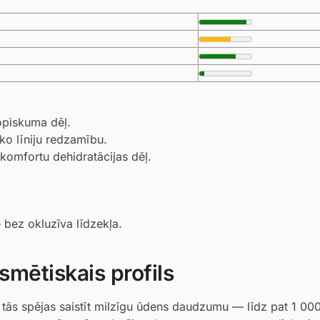
opiskuma dēļ.
īko līniju redzamību.
komfortu dehidratācijas dēļ.
 bez okluzīva līdzekļa.
smētiskais profils
 tās spējas saistīt milzīgu ūdens daudzumu — līdz pat 1 000