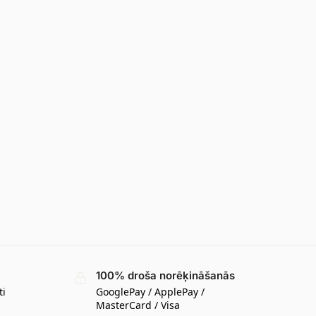
100% droša norēķināšanās
ti
GooglePay / ApplePay /
MasterCard / Visa