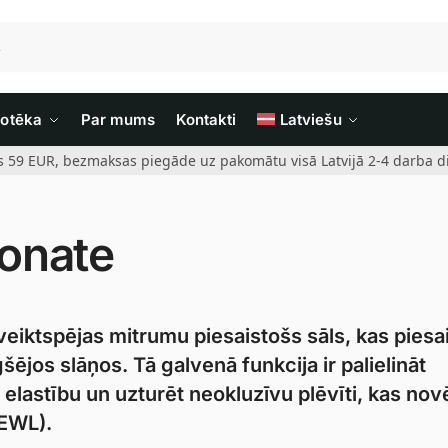
iotēka
Par mums
Kontakti
Latviešu
rs 59 EUR, bezmaksas piegāde uz pakomātu visā Latvijā 2-4 darba di
onate
eiktspējas mitrumu piesaistošs sāls, kas piesa
jos slāņos. Tā galvenā funkcija ir palielināt
 elastību un uzturēt neokluzīvu plēvīti, kas nov
EWL).