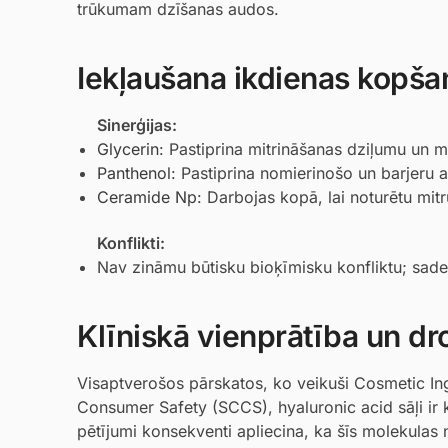
trūkumam dzīšanas audos.
Iekļaušana ikdienas kopša
Sinerģijas:
Glycerin
: Pastiprina mitrināšanas dziļumu un 
Panthenol
: Pastiprina nomierinošo un barjeru 
Ceramide Np
: Darbojas kopā, lai noturētu mit
Konflikti:
Nav zināmu būtisku bioķīmisku konfliktu; sader
Klīniskā vienprātība un dr
Visaptverošos pārskatos, ko veikuši Cosmetic In
Consumer Safety (SCCS), hyaluronic acid sāļi ir kl
pētījumi konsekventi apliecina, ka šīs molekulas 