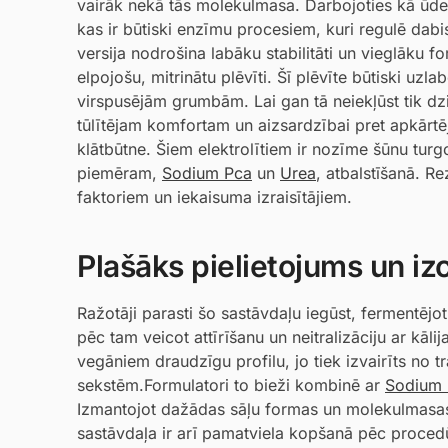
vairāk nekā tās molekulmasa. Darbojoties kā ūden
kas ir būtiski enzīmu procesiem, kuri regulē dabis
versija nodrošina labāku stabilitāti un vieglāku 
elpojošu, mitrinātu plēvīti. Šī plēvīte būtiski uzl
virspusējām grumbām. Lai gan tā neiekļūst tik dz
tūlītējam komfortam un aizsardzībai pret apkārtēj
klātbūtne. Šiem elektrolītiem ir nozīme šūnu tu
piemēram,
Sodium Pca
un
Urea
, atbalstīšanā. R
faktoriem un iekaisuma izraisītājiem.
Plašāks pielietojums un i
Ražotāji parasti šo sastāvdaļu iegūst, fermentēj
pēc tam veicot attīrīšanu un neitralizāciju ar kāli
vegāniem draudzīgu profilu, jo tiek izvairīts no 
sekstēm.Formulatori to bieži kombinē ar
Sodium 
Izmantojot dažādas sāļu formas un molekulmasas,
sastāvdaļa ir arī pamatviela kopšanā pēc procedū