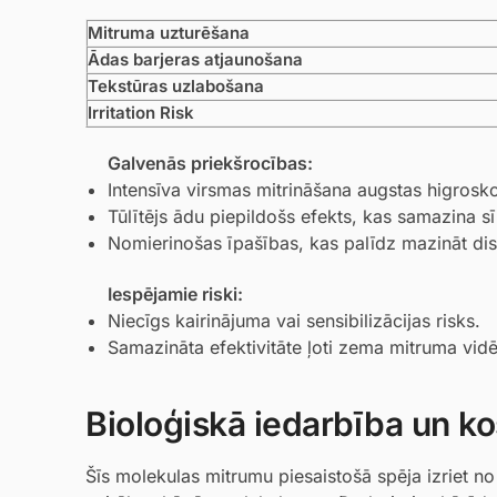
Mitruma uzturēšana
Ādas barjeras atjaunošana
Tekstūras uzlabošana
Irritation Risk
Galvenās priekšrocības:
Intensīva virsmas mitrināšana augstas higrosk
Tūlītējs ādu piepildošs efekts, kas samazina s
Nomierinošas īpašības, kas palīdz mazināt dis
Iespējamie riski:
Niecīgs kairinājuma vai sensibilizācijas risks.
Samazināta efektivitāte ļoti zema mitruma vidē
Bioloģiskā iedarbība un ko
Šīs molekulas mitrumu piesaistošā spēja izriet no