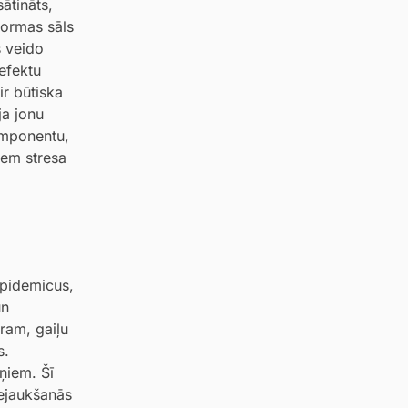
ātināts,
formas sāls
s veido
 efektu
ir būtiska
ja jonu
omponentu,
iem stresa
epidemicus,
un
ram, gaiļu
s.
ņiem. Šī
iejaukšanās