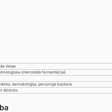
vās vielas
ehnoloģiska (mikrobiālā fermentācija)
ētika, dermatoloģija, personīgā kopšana
ī šķīstošs
ība