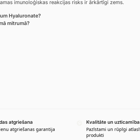
ēlamas imunoloģiskas reakcijas risks ir ārkārtīgi zems.
dium Hyaluronate?
zemā mitrumā?
das atgriešana
Kvalitāte un uzticamība
ienu atgriešanas garantija
Pazīstami un rūpīgi atlasī
produkti