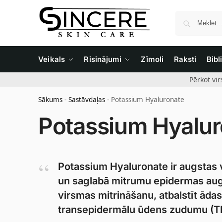
Veikals
Risinājumi
Zīmoli
Raksti
Bibl
Pērkot vi
Sākums
-
Sastāvdaļas
-
Potassium Hyaluronate
Potassium Hyalur
Potassium Hyaluronate ir augstas v
un saglabā mitrumu epidermas augšē
virsmas mitrināšanu, atbalstīt ādas
transepidermālu ūdens zudumu (T