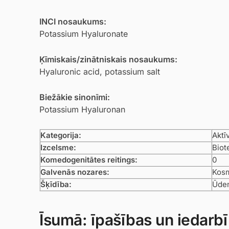
INCI nosaukums:
Potassium Hyaluronate
Ķīmiskais/zinātniskais nosaukums:
Hyaluronic acid, potassium salt
Biežākie sinonīmi:
Potassium Hyaluronan
Kategorija:
Aktī
Izcelsme:
Biot
Komedogenitātes reitings:
0
Galvenās nozares:
Kosm
Šķīdība:
Ūden
Īsumā: īpašības un iedarb