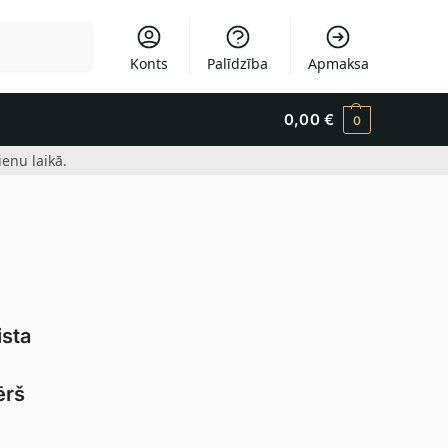
Meklēšana
Konts
Palīdzība
Apmaksa
0,00
€
0
enu laikā.
ista
ērš