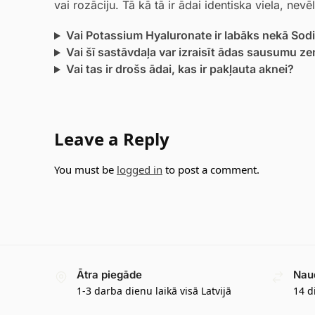
vai rozāciju. Tā kā tā ir ādai identiska viela, nev
Vai Potassium Hyaluronate ir labāks nekā So
Vai šī sastāvdaļa var izraisīt ādas sausumu 
Vai tas ir drošs ādai, kas ir pakļauta aknei?
Leave a Reply
You must be
logged in
to post a comment.
Ātra piegāde
Nau
1-3 darba dienu laikā visā Latvijā
14 d