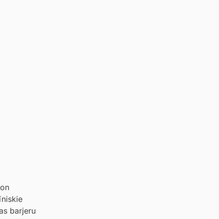
 on
īniskie
as barjeru