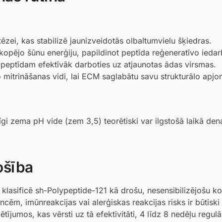
ēzei, kas stabilizē jaunizveidotās olbaltumvielu šķiedras.
kopējo šūnu enerģiju, papildinot peptīda reģeneratīvo iedar
ipeptīdam efektīvāk darboties uz atjaunotas ādas virsmas.
itrināšanas vidi, lai ECM saglabātu savu strukturālo apjo
gi zema pH vide (zem 3,5) teorētiski var ilgstošā laikā den
ošība
 klasificē sh-Polypeptide-121 kā drošu, nesensibilizējošu k
encēm, imūnreakcijas vai alerģiskas reakcijas risks ir būtisk
ījumos, kas vērsti uz tā efektivitāti, 4 līdz 8 nedēļu regulā