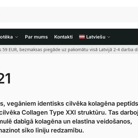
iotēka
Par mums
Kontakti
Latviešu
rs 59 EUR, bezmaksas piegāde uz pakomātu visā Latvijā 2-4 darba di
21
ts, vegāniem identisks cilvēka kolagēna peptīds
 cilvēka Collagen Type XXI struktūru. Tas darbo
imulē dabīgā kolagēna un elastīna veidošanos,
mazinot sīko līniju redzamību.