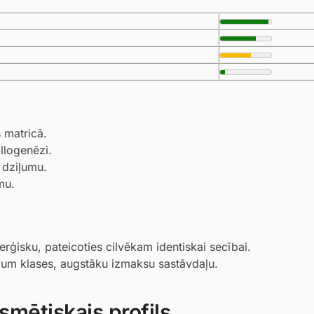
s matricā.
illogenēzi.
 dziļumu.
mu.
erģisku, pateicoties cilvēkam identiskai secībai.
ium klases, augstāku izmaksu sastāvdaļu.
smētiskais profils