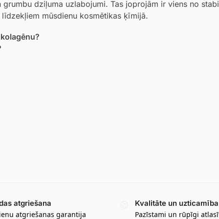
un grumbu dziļuma uzlabojumi. Tas joprojām ir viens no stab
m līdzekļiem mūsdienu kosmētikas ķīmijā.
u kolagēnu?
?
das atgriešana
Kvalitāte un uzticamība
ienu atgriešanas garantija
Pazīstami un rūpīgi atlasī