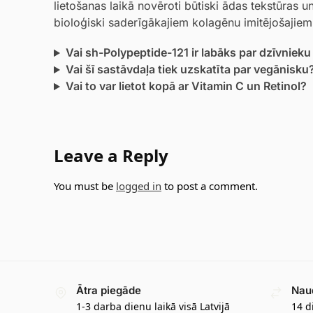
lietošanas laikā novēroti būtiski ādas tekstūras 
bioloģiski saderīgākajiem kolagēnu imitējošajie
Vai sh-Polypeptide-121 ir labāks par dzīvniek
Vai šī sastāvdaļa tiek uzskatīta par vegānisku
Vai to var lietot kopā ar Vitamin C un Retinol?
Leave a Reply
You must be
logged in
to post a comment.
Ātra piegāde
Nau
1-3 darba dienu laikā visā Latvijā
14 d