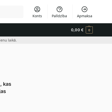
Meklēšana
Konts
Palīdzība
Apmaksa
0,00
€
0
enu laikā.
, kas
jas