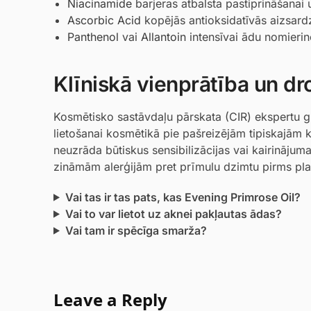
Niacinamide
barjeras atbalsta pastiprināšanai
Ascorbic Acid
kopējās antioksidatīvās aizsard
Panthenol
vai
Allantoin
intensīvai ādu nomierin
Klīniskā vienprātība un dr
Kosmētisko sastāvdaļu pārskata (CIR) ekspertu gr
lietošanai kosmētikā pie pašreizējām tipiskajām k
neuzrāda būtiskus sensibilizācijas vai kairinājum
zināmām alerģijām pret prīmulu dzimtu pirms plaš
Vai tas ir tas pats, kas Evening Primrose Oil?
Vai to var lietot uz aknei pakļautas ādas?
Vai tam ir spēcīga smarža?
Leave a Reply