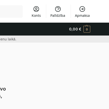
Meklēšana
Konts
Palīdzība
Apmaksa
0,00
€
0
enu laikā.
īvo
,