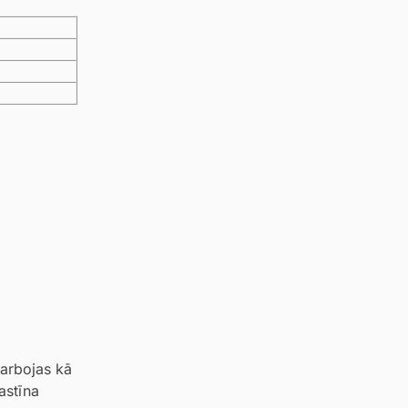
darbojas kā
astīna