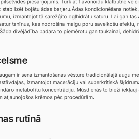
pilsētvides piesārņojums. Turklāt flavonoīdu klātbūtne veic
stabilizēt bojātu ādas barjeru.Ādas kondicionēšana notiek,
rumu, izmantojot tā sarežģīto ogļhidrātu saturu. Lai gan tas 
satur tanīnus, kas nodrošina maigu poru savelkošu efektu, 
. Šāda divējādība padara to piemērotu gan taukainai, dehidr
zcelsme
augam ir sena izmantošanas vēsture tradicionālajā augu me
astāvdaļas, izmantojot macerāciju vai superkritiskā šķidrum
undāro metabolītu koncentrāciju. Mūsdienās to bieži iekļauj
un atjaunojošos krēmos pēc procedūrām.
nas rutīnā