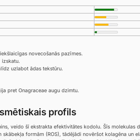
priekšlaicīgas novecošanās pazīmes.
izskatu.
līdz uzlabot ādas tekstūru.
ģija pret Onagraceae augu dzimtu.
smētiskais profils
hins, veido šī ekstrakta efektivitātes kodolu. Šīs molekulas 
jām skābekļa formām (ROS), tādējādi novēršot kolagēna un el