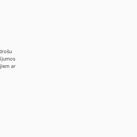
 drošu
tījumos
jiem ar