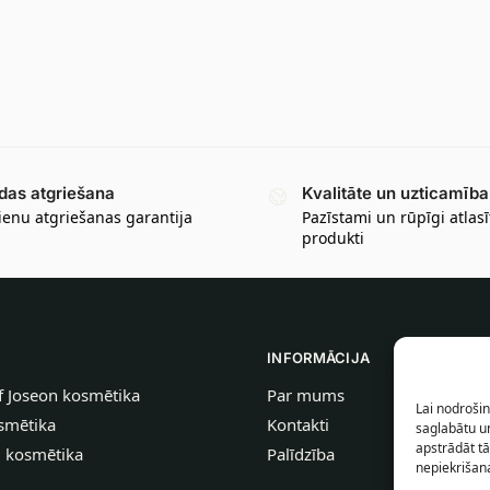
das atgriešana
Kvalitāte un uzticamība
ienu atgriešanas garantija
Pazīstami un rūpīgi atlasī
produkti
INFORMĀCIJA
f Joseon kosmētika
Par mums
Lai nodrošin
smētika
Kontakti
saglabātu un
apstrādāt tā
u kosmētika
Palīdzība
nepiekrišana