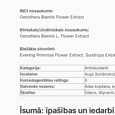
INCI nosaukums:
Oenothera Biennis Flower Extract
Ķīmiskais/zinātniskais nosaukums:
Oenothera Biennis L. Flower Extract
Biežākie sinonīmi:
Evening Primrose Flower Extract, Sundrops Extra
Kategorija:
Antioksidanti
Izcelsme:
Augs (botānisks)
Komedogenitātes reitings:
0
Galvenās nozares:
Ādas kopšana, ķ
Šķīdība:
Ūdens,
Glycerin
Īsumā: īpašības un iedarb