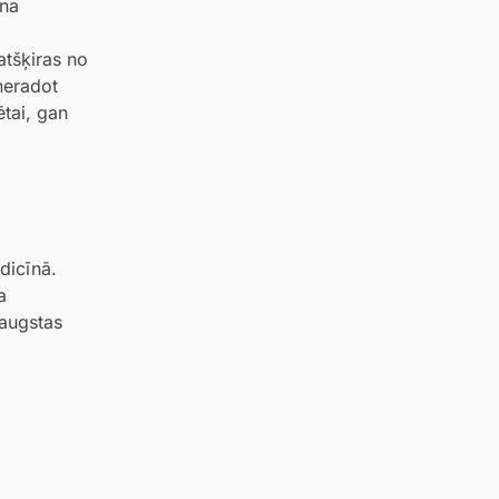
ina
atšķiras no
neradot
ētai, gan
dicīnā.
a
 augstas