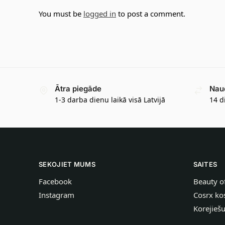
You must be
logged in
to post a comment.
Ātra piegāde
Nau
1-3 darba dienu laikā visā Latvijā
14 d
SEKOJIET MUMS
SAITES
Facebook
Beauty o
Instagram
Cosrx ko
Korejieš