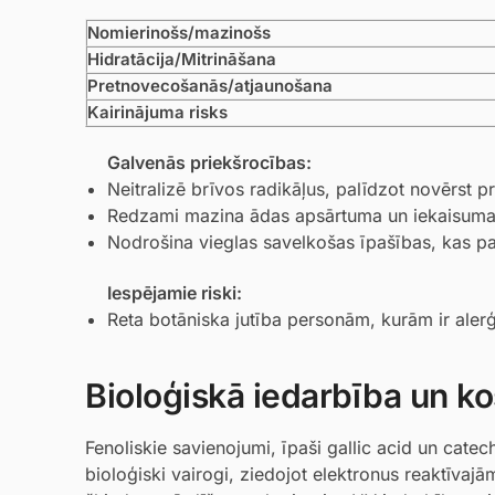
Nomierinošs/mazinošs
Hidratācija/Mitrināšana
Pretnovecošanās/atjaunošana
Kairinājuma risks
Galvenās priekšrocības:
Neitralizē brīvos radikāļus, palīdzot novērst 
Redzami mazina ādas apsārtuma un iekaisuma 
Nodrošina vieglas savelkošas īpašības, kas pa
Iespējamie riski:
Reta botāniska jutība personām, kurām ir aler
Bioloģiskā iedarbība un ko
Fenoliskie savienojumi, īpaši gallic acid un catec
bioloģiski vairogi, ziedojot elektronus reaktīva