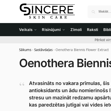
Veikals
Risinājumi
Zīmoli
Raksti
Bibl
Pērkot vi
Sākums
-
Sastāvdaļas
-
Oenothera Biennis Flower Extract
Oenothera Biennis
Atvasināts no vakara prīmulas, šis
antioksidants un ādu nomierinošs lī
stresu un mazināt redzamu apsārtu
kas paredzētas jutīgai vai vides ie