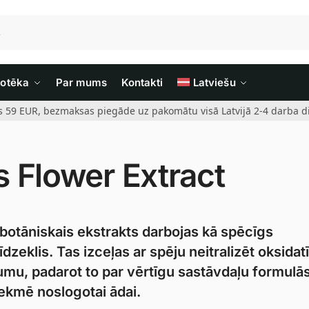
iotēka
Par mums
Kontakti
Latviešu
rs 59 EUR, bezmaksas piegāde uz pakomātu visā Latvijā 2-4 darba di
 Flower Extract
 botāniskais ekstrakts darbojas kā spēcīgs
dzeklis. Tas izceļas ar spēju neitralizēt oksidat
mu, padarot to par vērtīgu sastāvdaļu formulās
tekmē noslogotai ādai.