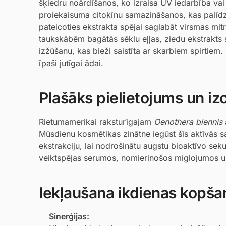
šķiedru noārdīšanos, ko izraisa UV iedarbība vai 
proiekaisuma citokīnu samazināšanos, kas palīdz 
pateicoties ekstrakta spējai saglabāt virsmas mit
taukskābēm bagātās sēklu eļļas, ziedu ekstrakts 
izžūšanu, kas bieži saistīta ar skarbiem spirtiem
īpaši jutīgai ādai.
Plašāks pielietojums un i
Rietumamerikai raksturīgajam
Oenothera biennis
Mūsdienu kosmētikas zinātne iegūst šīs aktīvās s
ekstrakciju, lai nodrošinātu augstu bioaktīvo sek
veiktspējas serumos, nomierinošos miglojumos 
Iekļaušana ikdienas kopša
Sinerģijas: