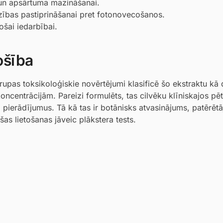
 un apsārtuma mazināšanai.
zības pastiprināšanai pret fotonovecošanos.
ošai iedarbībai.
ošība
upas toksikoloģiskie novērtējumi klasificē šo ekstraktu kā
oncentrācijām. Pareizi formulēts, tas cilvēku klīniskajos pē
a pierādījumus. Tā kā tas ir botānisks atvasinājums, patērētā
as lietošanas jāveic plākstera tests.