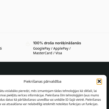
100% droša norēķināšanās
ti
GooglePay / ApplePay /
MasterCard / Visa
INFORMĀCIJA PIRCĒJAM
Piekrišanas pārvaldība
Piegādes nosacījumi
ātu vislabāko pieredzi, mēs izmantojam tādas tehnoloģijas kā sīkfaili, lai
Noteikumi un nosacījumi
/vai piekļūtu ierīces informācijai. Piekrišana šīm tehnoloģijām ļaus mums
dus datus kā pārlūkošanas uzvedība vai unikālie ID šajā vietnē. Piekrišanas
Konfidencialitātes politika
 vai atsaukšana var nelabvēlīgi ietekmēt noteiktas funkcijas un funkcijas.
Vietnes karte