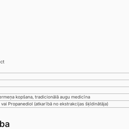
ct
ermeņa kopšana, tradicionālā augu medicīna
, vai
Propanediol
(atkarībā no ekstrakcijas šķīdinātāja)
ība