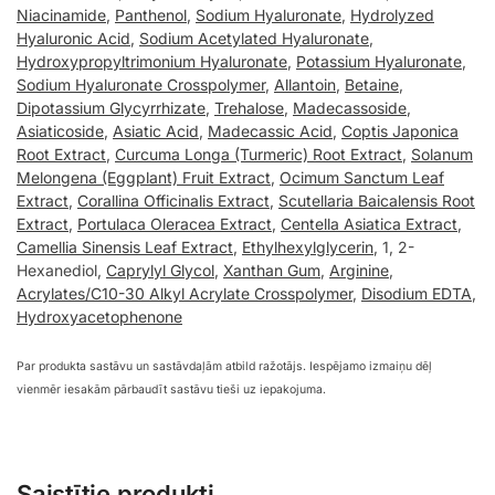
Niacinamide
,
Panthenol
,
Sodium Hyaluronate
,
Hydrolyzed
Hyaluronic Acid
,
Sodium Acetylated Hyaluronate
,
Hydroxypropyltrimonium Hyaluronate
,
Potassium Hyaluronate
,
Sodium Hyaluronate Crosspolymer
,
Allantoin
,
Betaine
,
Dipotassium Glycyrrhizate
,
Trehalose
,
Madecassoside
,
Asiaticoside
,
Asiatic Acid
,
Madecassic Acid
,
Coptis Japonica
Root Extract
,
Curcuma Longa (Turmeric) Root Extract
,
Solanum
Melongena (Eggplant) Fruit Extract
,
Ocimum Sanctum Leaf
Extract
,
Corallina Officinalis Extract
,
Scutellaria Baicalensis Root
Extract
,
Portulaca Oleracea Extract
,
Centella Asiatica Extract
,
Camellia Sinensis Leaf Extract
,
Ethylhexylglycerin
, 1, 2-
Hexanediol,
Caprylyl Glycol
,
Xanthan Gum
,
Arginine
,
Acrylates/C10-30 Alkyl Acrylate Crosspolymer
,
Disodium EDTA
,
Hydroxyacetophenone
Par produkta sastāvu un sastāvdaļām atbild ražotājs. Iespējamo izmaiņu dēļ
vienmēr iesakām pārbaudīt sastāvu tieši uz iepakojuma.
Saistītie produkti