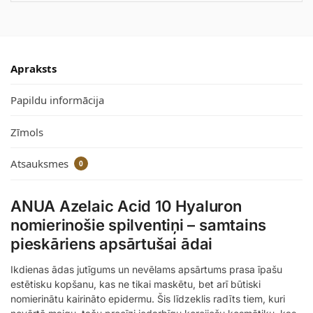
Apraksts
Papildu informācija
Zīmols
Atsauksmes
0
ANUA Azelaic Acid 10 Hyaluron
nomierinošie spilventiņi – samtains
pieskāriens apsārtušai ādai
Ikdienas ādas jutīgums un nevēlams apsārtums prasa īpašu
estētisku kopšanu, kas ne tikai maskētu, bet arī būtiski
nomierinātu kairināto epidermu. Šis līdzeklis radīts tiem, kuri