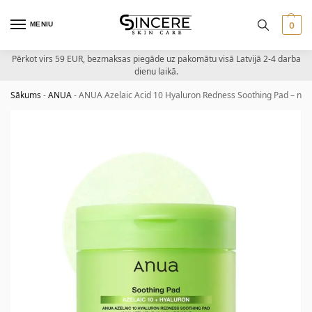
MENIU
0
Pērkot virs 59 EUR, bezmaksas piegāde uz pakomātu visā Latvijā 2-4 darba
dienu laikā.
Sākums
-
ANUA
-
ANUA Azelaic Acid 10 Hyaluron Redness Soothing Pad – nomie