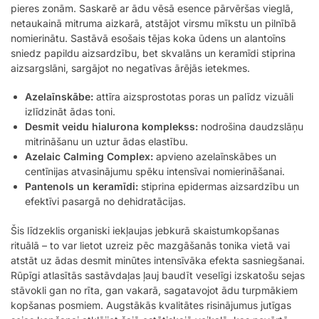
pieres zonām. Saskarē ar ādu vēsā esence pārvēršas vieglā,
netaukainā mitruma aizkarā, atstājot virsmu mīkstu un pilnībā
nomierinātu. Sastāvā esošais tējas koka ūdens un alantoīns
sniedz papildu aizsardzību, bet skvalāns un keramīdi stiprina
aizsargslāni, sargājot no negatīvas ārējās ietekmes.
Azelaīnskābe:
attīra aizsprostotas poras un palīdz vizuāli
izlīdzināt ādas toni.
Desmit veidu hialurona komplekss:
nodrošina daudzslāņu
mitrināšanu un uztur ādas elastību.
Azelaic Calming Complex:
apvieno azelaīnskābes un
centīnijas atvasinājumu spēku intensīvai nomierināšanai.
Pantenols un keramīdi:
stiprina epidermas aizsardzību un
efektīvi pasargā no dehidratācijas.
Šis līdzeklis organiski iekļaujas jebkurā skaistumkopšanas
rituālā – to var lietot uzreiz pēc mazgāšanās tonika vietā vai
atstāt uz ādas desmit minūtes intensīvāka efekta sasniegšanai.
Rūpīgi atlasītās sastāvdaļas ļauj baudīt veselīgi izskatošu sejas
stāvokli gan no rīta, gan vakarā, sagatavojot ādu turpmākiem
kopšanas posmiem. Augstākās kvalitātes risinājumus jutīgas