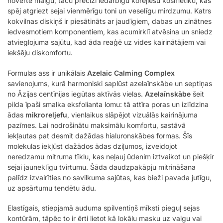
novērtē maigu, taču precīzi iedarbīgu korejiešu kosmētiku, kas
spēj atgriezt sejai vienmērīgu toni un veselīgu mirdzumu. Katrs
kokvilnas diskiņš ir piesātināts ar jaudīgiem, dabas un zinātnes
iedvesmotiem komponentiem, kas acumirklī atvēsina un sniedz
atvieglojuma sajūtu, kad āda reaģē uz vides kairinātājiem vai
iekšēju diskomfortu.
Formulas ass ir unikālais
Azelaic Calming Complex
savienojums, kurā harmoniski saplūst azelaīnskābe un septiņas
no Āzijas centīnijas iegūtas aktīvās vielas.
Azelaīnskābe
šeit
pilda īpaši smalka eksfolianta lomu: tā attīra poras un izlīdzina
ādas
mikroreljefu
, vienlaikus slāpējot vizuālās kairinājuma
pazīmes. Lai nodrošinātu maksimālu komfortu, sastāvā
iekļautas pat desmit dažādas hialuronskābes formas. Šīs
molekulas iekļūst dažādos ādas dziļumos, izveidojot
neredzamu mitruma tīklu, kas neļauj ūdenim iztvaikot un piešķir
sejai jauneklīgu tvirtumu. Šāda daudzpakāpju mitrināšana
palīdz izvairīties no savilkuma sajūtas, kas bieži pavada jutīgu,
uz apsārtumu tendētu ādu.
Elastīgais, stiepjamā auduma spilventiņš mīksti pieguļ sejas
kontūrām, tāpēc to ir ērti lietot kā lokālu masku uz vaigu vai