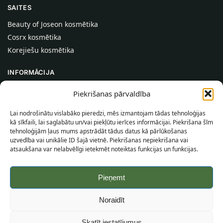
SAITES
Beauty of Joseon kosmētika
Cosrx kosmētika
Korejiešu kosmētika
INFORMĀCIJA
Par mums
Piekrišanas pārvaldība
Kontakti
Lai nodrošinātu vislabāko pieredzi, mēs izmantojam tādas tehnoloģijas
Palīdzība
kā sīkfaili, lai saglabātu un/vai piekļūtu ierīces informācijai. Piekrišana šīm
tehnoloģijām ļaus mums apstrādāt tādus datus kā pārlūkošanas
INFORMĀCIJA PIRCĒJAM
uzvedība vai unikālie ID šajā vietnē. Piekrišanas nepiekrišana vai
atsaukšana var nelabvēlīgi ietekmēt noteiktas funkcijas un funkcijas.
Piegādes nosacījumi
Noteikumi un nosacījumi
Pieņemt
Konfidencialitātes politika
Vietnes karte
Noraidīt
©
2026
SincereSkin.lv
Visas tiesības aizsargātas.
Skatīt iestatījumus