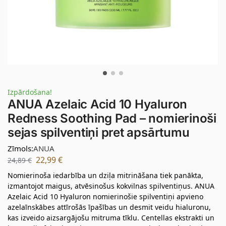
Izpārdošana!
ANUA Azelaic Acid 10 Hyaluron
Redness Soothing Pad – nomierinoši
sejas spilventiņi pret apsārtumu
Zīmols:
ANUA
22,99
€
24,89
€
Nomierinoša iedarbība un dziļa mitrināšana tiek panākta,
izmantojot maigus, atvēsinošus kokvilnas spilventiņus. ANUA
Azelaic Acid 10 Hyaluron nomierinošie spilventiņi apvieno
azelaīnskābes attīrošās īpašības un desmit veidu hialuronu,
kas izveido aizsargājošu mitruma tīklu. Centellas ekstrakti un