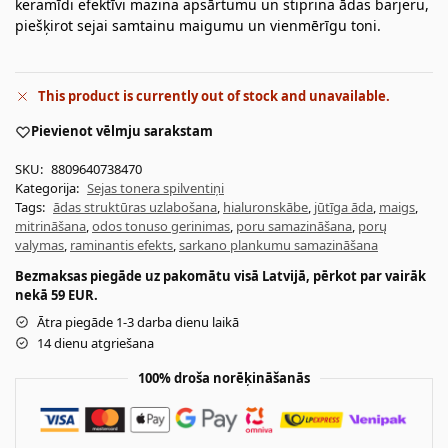
keramīdi efektīvi mazina apsārtumu un stiprina ādas barjeru,
piešķirot sejai samtainu maigumu un vienmērīgu toni.
This product is currently out of stock and unavailable.
Pievienot vēlmju sarakstam
SKU:
8809640738470
Kategorija:
Sejas tonera spilventiņi
Tags:
ādas struktūras uzlabošana
,
hialuronskābe
,
jūtīga āda
,
maigs
,
mitrināšana
,
odos tonuso gerinimas
,
poru samazināšana
,
porų
valymas
,
raminantis efekts
,
sarkano plankumu samazināšana
Bezmaksas piegāde uz pakomātu visā Latvijā, pērkot par vairāk
nekā 59 EUR.
Ātra piegāde 1-3 darba dienu laikā
14 dienu atgriešana
100% droša norēķināšanās