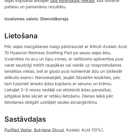
sejas kopšanai atklājiet
šajā estētiskajā veikalā
, kas novērtē
patiesu un pamanāmu rezultātu.
Izcelsmes valsts: Dienvidkoreja
Lietošana
Pēc sejas mazgāšanas maigi pārbrauciet ar ANUA Azelaic Acid
10 Hyaluron Redness Soothing Pad pa sausu sejas ādu,
izvairoties no acu un lūpu zonas; ar nelīdzeno spilventiņa pusi
varat saudzīgi notīrīt raupjākas vai vairāk uz nosprostošanos
tendētas vietas, bet ar gludo pusi nomierināt ādu un izkliedēt
atlikušo esenci. Nenoskalojiet, ļaujiet līdzeklim iesūkties, pēc
tam turpiniet ierasto ādas kopšanu ar serumu un krēmu.
Lietojiet 2–3 reizes nedēļā vai atbilstoši ādas panesībai,
jutīgākai ādai sāciet ar retāku lietošanu. Dienas laikā pēc
lietošanas obligāti uzklājiet saules aizsargkrēmu.
Sastāvdaļas
Purified Water
,
Butylene Glycol
, Azelaic Acid (10%),