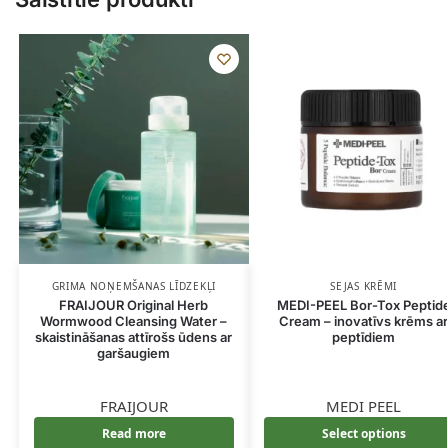
GRIMA NOŅEMŠANAS LĪDZEKĻI
SEJAS KRĒMI
FRAIJOUR Original Herb
MEDI-PEEL Bor-Tox Peptid
Wormwood Cleansing Water –
Cream – inovatīvs krēms a
skaistināšanas attīrošs ūdens ar
peptīdiem
garšaugiem
FRAIJOUR
MEDI PEEL
Read more
Select options