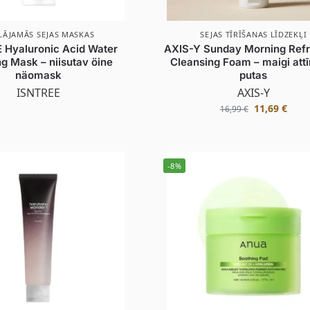
LĀJAMĀS SEJAS MASKAS
SEJAS TĪRĪŠANAS LĪDZEKĻI
 Hyaluronic Acid Water
AXIS-Y Sunday Morning Refr
g Mask – niisutav öine
Cleansing Foam – maigi att
näomask
putas
ISNTREE
AXIS-Y
11,69
€
16,99
€
-8%