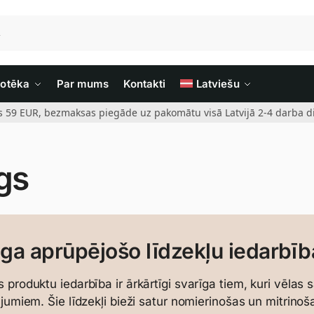
iotēka
Par mums
Kontakti
Latviešu
rs 59 EUR, bezmaksas piegāde uz pakomātu visā Latvijā 2-4 darba di
gs
ga aprūpējošo līdzekļu iedarbī
 produktu iedarbība ir ārkārtīgi svarīga tiem, kuri vēlas
ājumiem. Šie līdzekļi bieži satur nomierinošas un mitrino