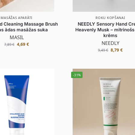
MASĀŽAS APARĀTI
ROKU KOPŠANAI
d Cleaning Massage Brush
NEEDLY Sensory Hand C
as ādas masāžas suka
Heavenly Musk – mitrinošs
krēms
MASIL
NEEDLY
4,69
€
7,89
€
8,79
€
9,49
€
-31%