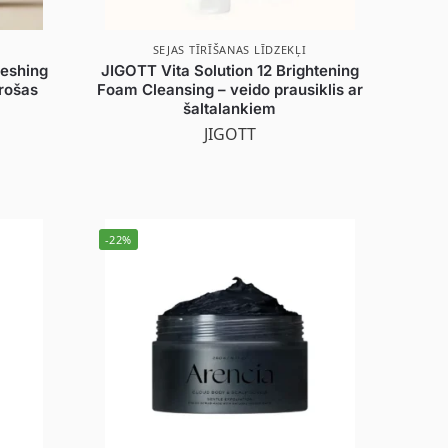
SEJAS TĪRĪŠANAS LĪDZEKĻI
eshing
JIGOTT Vita Solution 12 Brightening
īrošas
Foam Cleansing – veido prausiklis ar
šaltalankiem
JIGOTT
-22%