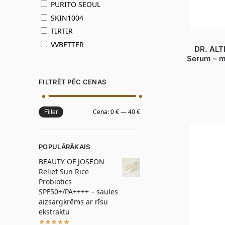
PURITO SEOUL
SKIN1004
TIRTIR
VVBETTER
DR. ALT
Serum – ma
FILTRĒT PĒC CENAS
Cena:
0 €
—
40 €
Filter
POPULĀRĀKAIS
BEAUTY OF JOSEON
Relief Sun Rice
Probiotics
SPF50+/PA++++ – saules
aizsargkrēms ar rīsu
ekstraktu