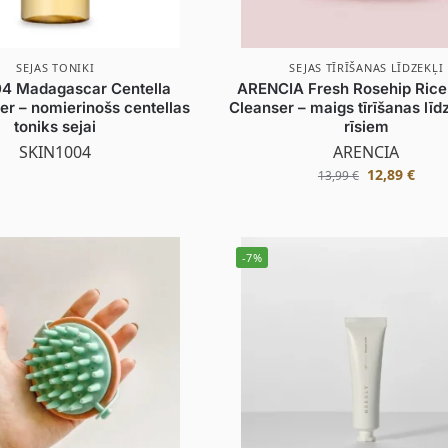
SEJAS TONIKI
SEJAS TĪRĪŠANAS LĪDZEKĻI
4 Madagascar Centella
ARENCIA Fresh Rosehip Rice
er – nomierinošs centellas
Cleanser – maigs tīrīšanas līdz
toniks sejai
rīsiem
SKIN1004
ARENCIA
12,89
€
13,99
€
-7%