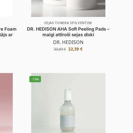
SEJAS TONERA SPILVENTIŅI
re Foam
DR. HEDISON AHA Soft Peeling Pads –
tājs ar
maigi attīroši sejas diski
DR. HEDISON
22,39
€
30,89
€
-19%