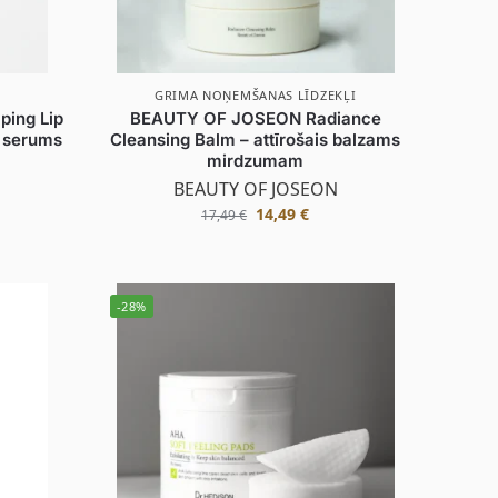
GRIMA NOŅEMŠANAS LĪDZEKĻI
ping Lip
BEAUTY OF JOSEON Radiance
s serums
Cleansing Balm – attīrošais balzams
mirdzumam
BEAUTY OF JOSEON
14,49
€
17,49
€
-28%