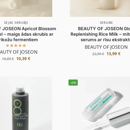
SEJAS SKRUBJI
SERUMI
 JOSEON Apricot Blossom
BEAUTY OF JOSEON Gl
el – maigs ādas skrubis ar
Replenishing Rice Milk – mit
rikožu fermentiem
serums ar rīsu ekstrakt
BEAUTY OF JOSEON
AUTY OF JOSEON
13,99
€
22,99
€
10,39
€
16,89
€
-6%