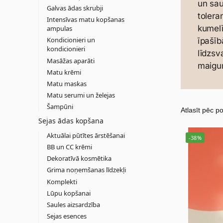
un sau
Galvas ādas skrubji
tolera
Intensīvas matu kopšanas
kumelī
ampulas
Kondicionieri un
īpašīb
kondicionieri
līdzsv
Masāžas aparāti
maigumu
Matu krēmi
Matu maskas
Matu serumi un želejas
Šampūni
Sejas ādas kopšana
Aktuālai pūtītes ārstēšanai
-38%
BB un CC krēmi
Dekoratīvā kosmētika
Grima noņemšanas līdzekļi
Komplekti
Lūpu kopšanai
Saules aizsardzība
Sejas esences