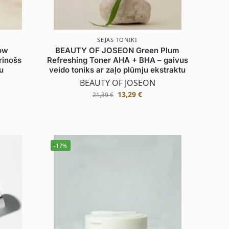
SEJAS TONIKI
ow
BEAUTY OF JOSEON Green Plum
rinošs
Refreshing Toner AHA + BHA – gaivus
u
veido toniks ar zaļo plūmju ekstraktu
BEAUTY OF JOSEON
13,29
€
21,39
€
-17%