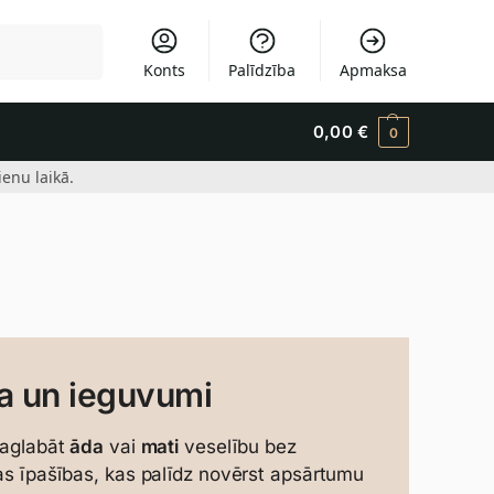
Meklēšana
Konts
Palīdzība
Apmaksa
0,00
€
0
enu laikā.
ba un ieguvumi
 saglabāt
āda
vai
mati
veselību bez
šas īpašības, kas palīdz novērst apsārtumu