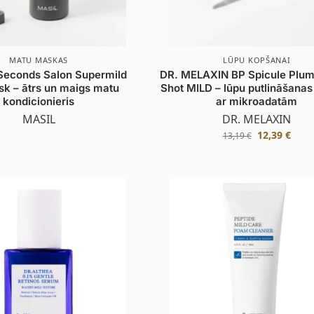
MATU MASKAS
LŪPU KOPŠANAI
Seconds Salon Supermild
DR. MELAXIN BP Spicule Plum
sk – ātrs un maigs matu
Shot MILD – lūpu putlināšana
kondicionieris
ar mikroadatām
MASIL
DR. MELAXIN
12,39
€
13,19
€