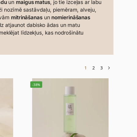
ādu
un
maigus matus
, jo tie izceļas ar labu
eži nozīmē sastāvdaļu, piemēram, alveju,
savām
mitrināšanas
un
nomierināšanas
līdz atjaunot dabisko ādas un matu
a meklējat līdzekļus, kas nodrošinātu
1
2
3
-38%