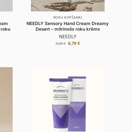
ROKU KOPŠANAI
ream
NEEDLY Sensory Hand Cream Dreamy
 roku
Desert – mitrinošs roku krēms
NEEDLY
6,79
€
9,49
€