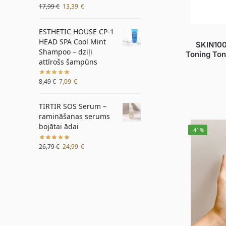
17,99
€
13,39
€
ESTHETIC HOUSE CP-1
HEAD SPA Cool Mint
SKIN100
Shampoo – dziļi
Toning Ton
attīrošs šampūns
8,49
€
7,09
€
TIRTIR SOS Serum –
ramināšanas serums
bojātai ādai
-41%
26,79
€
24,99
€