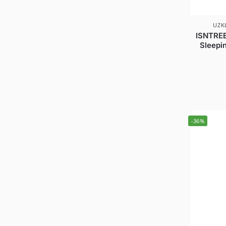
UZK
ISNTREE
Sleepin
-36%