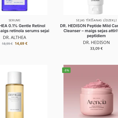
SERUMI
SEJAS TĪRĪŠANAS LĪDZEKĻI
HEA 0.1% Gentle Retinol
DR. HEDISON Peptide Mild Ca
igs retinola serums sejai
Cleanser – maigs sejas attīrī
peptīdiem
DR. ALTHEA
DR. HEDISON
14,69
€
18,99
€
33,09
€
-8%