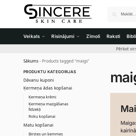
Veikals
Risinājumi
Zīmoli
Raksti
Bibl
Pērkot vi
Sākums
-
Products tagged “maigs”
mai
PRODUKTU KATEGORIJAS
Dāvanu kuponi
Ķermeņa ādas kopšanai
Ķermeņa krēmi
Ķermeņa mazgāšanas
Mai
līdzekļi
Roku kopšanai
Maigas
Matu kopšanai
kairin
Birstes un ķemmes