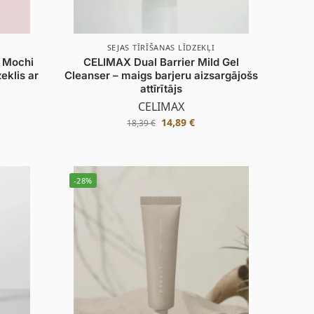
SEJAS TĪRĪŠANAS LĪDZEKĻI
 Mochi
CELIMAX Dual Barrier Mild Gel
eklis ar
Cleanser – maigs barjeru aizsargājošs
attīrītājs
CELIMAX
14,89
€
18,39
€
-28%