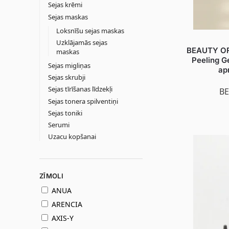
Sejas krēmi
Sejas maskas
Loksnīšu sejas maskas
Uzklājamās sejas
BEAUTY OF
maskas
Peeling G
Sejas migliņas
ap
Sejas skrubji
Sejas tīrīšanas līdzekļi
BE
Sejas tonera spilventiņi
Sejas toniki
Serumi
Uzacu kopšanai
ZĪMOLI
ANUA
ARENCIA
AXIS-Y