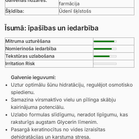
Galvenās nozares:
farmācija
Šķīdība:
Ūdenī šķīstošs
Īsumā: īpašības un iedarbība
Mitruma uzturēšana
Nomierinoša iedarbība
Tekstūras uzlabošana
Irritation Risk
Galvenie ieguvumi:
Uztur optimālu šūnu hidratāciju, regulējot osmotisko
spiedienu.
Samazina virsmaktīvo vielu un pīlinga skābju
kairinājuma potenciālu.
Uzlabo formulas slīdīgumu, neradot lipīgumu, kas
raksturīgs augstam
Glycerin
līmenim.
Pasargā keratinocītus no vides izraisītas
dehidratācijas un karstuma stresa.