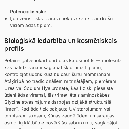
Potenciālie riski:
Ļoti zems risks; parasti tiek uzskatīts par drošu
visiem ādas tipiem.
Bioloģiskā iedarbība un kosmētiskais
profils
Betaine galvenokārt darbojas kā osmolīts — molekula,
kas palīdz šūnām saglabāt šķidruma tilpumu,
kontrolējot ūdens kustību caur šūnu membrānām.
Atšķirībā no tradicionāliem mitrinātājiem, piemēram,
Urea
vai
Sodium Hyaluronate
, kas fiziski piesaista
ūdeni ādas virsmai, šis trimetilētais aminoskābes
Glycine
atvasinājums darbojas dziļākā strukturālā
līmenī. Kad āda tiek pakļauta UV starojumam vai
termiskam stresam, šūnas zaudē ūdeni un saraujas;
osmolitų klātbūtne novērš šo sabrukumu, saglabājot