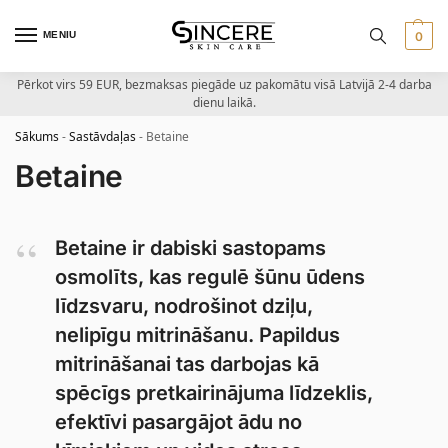
MENIU
0
Pērkot virs 59 EUR, bezmaksas piegāde uz pakomātu visā Latvijā 2-4 darba
dienu laikā.
Sākums
-
Sastāvdaļas
-
Betaine
Betaine
Betaine ir dabiski sastopams
osmolīts, kas regulē šūnu ūdens
līdzsvaru, nodrošinot dziļu,
nelipīgu mitrināšanu. Papildus
mitrināšanai tas darbojas kā
spēcīgs pretkairinājuma līdzeklis,
efektīvi pasargājot ādu no