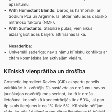
apsārtumu.
With Humectant Blends:
Darbojas harmoniski ar
Sodium Pca
un
Arginine
, lai atdarinātu ādas dabisko
mitrinošo faktoru (NMF).
With Surfactants:
Stabilizē putas, vienlaikus
aizsargājot ādas barjeru attīrīšanas laikā.
Nesaderība:
Universāli saderīgs; nav zināmu klīnisku konfliktu ar
citām kosmētiskajām aktīvajām vielām.
Klīniskā vienprātība un drošība
Cosmetic Ingredient Review (CIR) ekspertu panelis
vairākkārt ir izvērtējis šīs sastāvdaļas drošumu, savos
jaunākajos novērtējumos secinot, ka tā ir droša
lietošanai kosmētikā koncentrācijās līdz 50%, lai gan
tipiskais lietojums ir no 1% līdz 5%. Klīniskie pētījumi
rāda, ka pēc 14 dienām regulāras lietošanas tā būtiski