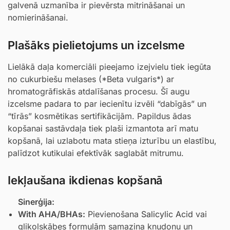
galvenā uzmanība ir pievērsta mitrināšanai un
nomierināšanai.
Plašāks pielietojums un izcelsme
Lielākā daļa komerciāli pieejamo izejvielu tiek iegūta
no cukurbiešu melases (*Beta vulgaris*) ar
hromatogrāfiskās atdalīšanas procesu. Šī augu
izcelsme padara to par iecienītu izvēli “dabīgās” un
“tīrās” kosmētikas sertifikācijām. Papildus ādas
kopšanai sastāvdaļa tiek plaši izmantota arī matu
kopšanā, lai uzlabotu mata stieņa izturību un elastību,
palīdzot kutikulai efektīvāk saglabāt mitrumu.
Iekļaušana ikdienas kopšanā
Sinerģija:
With AHA/BHAs:
Pievienošana
Salicylic Acid
vai
glikolskābes formulām samazina kņudoņu un