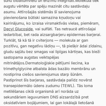
šūnu olbaltumvielu un enzīmu integritāti.Molekula tiek
augstu vērtēta par spēju mazināt citu sastāvdaļu
asumu. Attīrošajās sistēmās šī savienojuma
pievienošana būtiski samazina kņudoņu vai
kairinājumu, ko izraisa virsmaktīvās vielas, piemēram,
Decyl Glucoside
, vai sulfāti. Tas netraucē attīrošajai
iedarbībai, bet rada aizsargbarjeru epidermas barjerai.
Turklāt, tā kā tā ir cviterjons — molekula ar gan
pozitīvu, gan negatīvu lādiņu —, tā piešķir ādai zīdainu,
gludu sajūtu bez smagas vai lipīgas kārtiņas, kas bieži
sastopama augstas veiktspējas
mitrinātājos.Dermatoloģiskie pētījumi liecina, ka
trimethylglycine atbalsta ādas bazālo membrānu un
nostiprina ciešos savienojumus starp šūnām.
Pastiprinot šīs barjeras, sastāvdaļa palīdz novērst
transepidermālo ūdens zudumu (TEWL). Tās loma
metilēšanas ciklā organismā arī norāda uz
sekundāriem ieguvumiem DNS aizsardzībā pret
oksidatīviem bojājumiem, lai gan lokālajā lietošanā