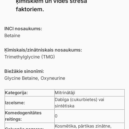
ķīmiskiem un vides stresa
faktoriem.
INCI nosaukums:
Betaine
Ķīmiskais/zinātniskais nosaukums:
Trimethylglycine (TMG)
Biežākie sinonīmi:
Glycine Betaine, Oxyneurine
Kategorija:
Mitrinātāji
Dabīga (cukurbietes) vai
Izcelsme:
sintētiska
Komedogenitātes
0
reitings:
Kosmētika, pārtikas zinātne,