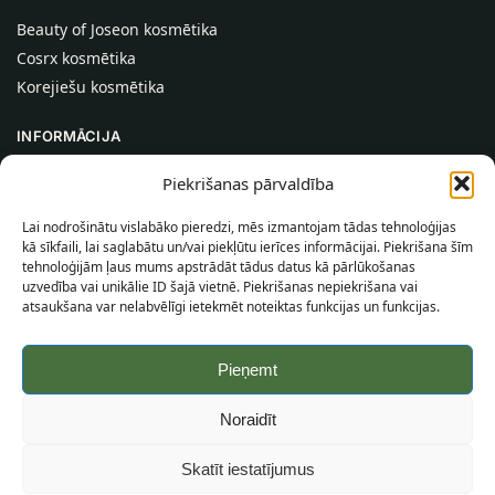
Beauty of Joseon kosmētika
Cosrx kosmētika
Korejiešu kosmētika
INFORMĀCIJA
Par mums
Piekrišanas pārvaldība
Kontakti
Lai nodrošinātu vislabāko pieredzi, mēs izmantojam tādas tehnoloģijas
Palīdzība
kā sīkfaili, lai saglabātu un/vai piekļūtu ierīces informācijai. Piekrišana šīm
tehnoloģijām ļaus mums apstrādāt tādus datus kā pārlūkošanas
INFORMĀCIJA PIRCĒJAM
uzvedība vai unikālie ID šajā vietnē. Piekrišanas nepiekrišana vai
atsaukšana var nelabvēlīgi ietekmēt noteiktas funkcijas un funkcijas.
Piegādes nosacījumi
Noteikumi un nosacījumi
Pieņemt
Konfidencialitātes politika
Vietnes karte
Noraidīt
©
2026
SincereSkin.lv
Visas tiesības aizsargātas.
Skatīt iestatījumus