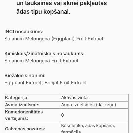
un taukainas vai aknei pakļautas
ādas tipu kopšanai.
INCI nosaukums:
Solanum Melongena (Eggplant) Fruit Extract
Ķīmiskais/zinātniskais nosaukums:
Solanum Melongena Fruit Extract
Biežākie sinonīmi:
Eggplant Extract, Brinjal Fruit Extract
Kategorija:
Aktīvās vielas
Avota izcelsme:
Augu izcelsmes (dārzeņu)
Komedogenitātes
0
vērtējums:
Kosmētika, ādas kopšana,
Galvenās nozares:
farmācija