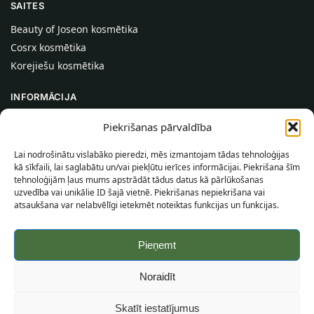
SAITES
Beauty of Joseon kosmētika
Cosrx kosmētika
Korejiešu kosmētika
INFORMĀCIJA
Par mums
Piekrišanas pārvaldība
Kontakti
Lai nodrošinātu vislabāko pieredzi, mēs izmantojam tādas tehnoloģijas
Palīdzība
kā sīkfaili, lai saglabātu un/vai piekļūtu ierīces informācijai. Piekrišana šīm
tehnoloģijām ļaus mums apstrādāt tādus datus kā pārlūkošanas
INFORMĀCIJA PIRCĒJAM
uzvedība vai unikālie ID šajā vietnē. Piekrišanas nepiekrišana vai
atsaukšana var nelabvēlīgi ietekmēt noteiktas funkcijas un funkcijas.
Piegādes nosacījumi
Noteikumi un nosacījumi
Pieņemt
Konfidencialitātes politika
Vietnes karte
Noraidīt
©
2026
SincereSkin.lv
Visas tiesības aizsargātas.
Skatīt iestatījumus