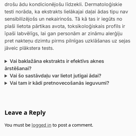
drošu ādu kondicionējošu līdzekli. Dermatoloģiskie
testi norāda, ka ekstrakts lielākajai daļai ādas tipu nav
sensibilizējošs un nekairinošs. Tā kā tas ir iegūts no
plaši lietota pārtikas avota, toksikoloģiskais profils ir
īpaši labvēlīgs, lai gan personām ar zināmu alerģiju
pret nakteņu dzimtu pirms pilnīgas uzklāšanas uz sejas
jāveic plākstera tests.
Vai baklažāna ekstrakts ir efektīvs aknes
ārstēšanai?
Vai šo sastāvdaļu var lietot jutīgai ādai?
Vai tam ir kādi pretnovecošanās ieguvumi?
Leave a Reply
You must be
logged in
to post a comment.