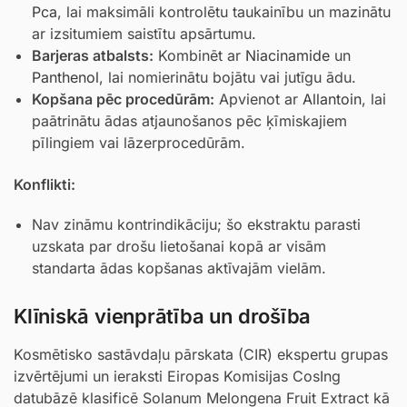
Pca
, lai maksimāli kontrolētu taukainību un mazinātu
ar izsitumiem saistītu apsārtumu.
Barjeras atbalsts:
Kombinēt ar
Niacinamide
un
Panthenol
, lai nomierinātu bojātu vai jutīgu ādu.
Kopšana pēc procedūrām:
Apvienot ar
Allantoin
, lai
paātrinātu ādas atjaunošanos pēc ķīmiskajiem
pīlingiem vai lāzerprocedūrām.
Konflikti:
Nav zināmu kontrindikāciju; šo ekstraktu parasti
uzskata par drošu lietošanai kopā ar visām
standarta ādas kopšanas aktīvajām vielām.
Klīniskā vienprātība un drošība
Kosmētisko sastāvdaļu pārskata (CIR) ekspertu grupas
izvērtējumi un ieraksti Eiropas Komisijas CosIng
datubāzē klasificē Solanum Melongena Fruit Extract kā