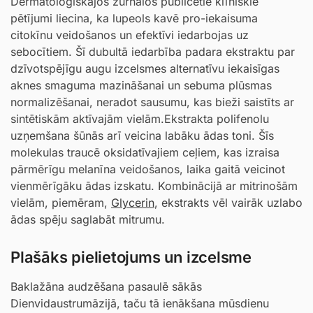
Dermatoloģiskajos žurnālos publicētie klīniskie
pētījumi liecina, ka lupeols kavē pro-iekaisuma
citokīnu veidošanos un efektīvi iedarbojas uz
sebocītiem. Šī dubultā iedarbība padara ekstraktu par
dzīvotspējīgu augu izcelsmes alternatīvu iekaisīgas
aknes smaguma mazināšanai un sebuma plūsmas
normalizēšanai, neradot sausumu, kas bieži saistīts ar
sintētiskām aktīvajām vielām.Ekstrakta polifenolu
uzņemšana šūnās arī veicina labāku ādas toni. Šīs
molekulas traucē oksidatīvajiem ceļiem, kas izraisa
pārmērīgu melanīna veidošanos, laika gaitā veicinot
vienmērīgāku ādas izskatu. Kombinācijā ar mitrinošām
vielām, piemēram,
Glycerin
, ekstrakts vēl vairāk uzlabo
ādas spēju saglabāt mitrumu.
Plašāks pielietojums un izcelsme
Baklažāna audzēšana pasaulē sākās
Dienvidaustrumāzijā, taču tā ienākšana mūsdienu