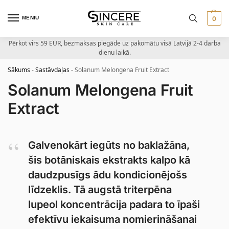
MENIU
0
Pērkot virs 59 EUR, bezmaksas piegāde uz pakomātu visā Latvijā 2-4 darba
dienu laikā.
Sākums
-
Sastāvdaļas
-
Solanum Melongena Fruit Extract
Solanum Melongena Fruit
Extract
Galvenokārt iegūts no baklažāna,
šis botāniskais ekstrakts kalpo kā
daudzpusīgs ādu kondicionējošs
līdzeklis. Tā augstā triterpēna
lupeol koncentrācija padara to īpaši
efektīvu iekaisuma nomierināšanai