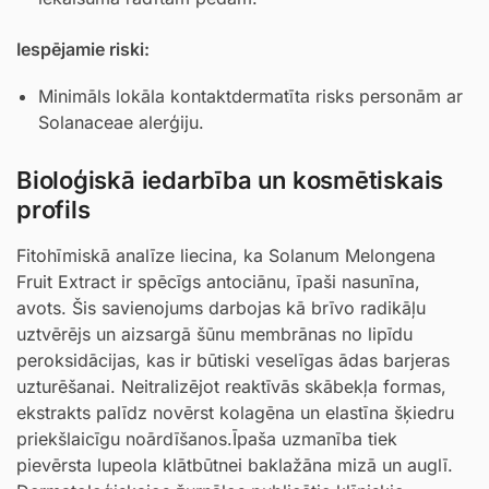
Iespējamie riski:
Minimāls lokāla kontaktdermatīta risks personām ar
Solanaceae alerģiju.
Bioloģiskā iedarbība un kosmētiskais
profils
Fitohīmiskā analīze liecina, ka Solanum Melongena
Fruit Extract ir spēcīgs antociānu, īpaši nasunīna,
avots. Šis savienojums darbojas kā brīvo radikāļu
uztvērējs un aizsargā šūnu membrānas no lipīdu
peroksidācijas, kas ir būtiski veselīgas ādas barjeras
uzturēšanai. Neitralizējot reaktīvās skābekļa formas,
ekstrakts palīdz novērst kolagēna un elastīna šķiedru
priekšlaicīgu noārdīšanos.Īpaša uzmanība tiek
pievērsta lupeola klātbūtnei baklažāna mizā un auglī.