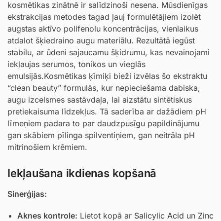
kosmētikas zinātnē ir salīdzinoši nesena. Mūsdienīgas
ekstrakcijas metodes tagad ļauj formulētājiem izolēt
augstas aktīvo polifenolu koncentrācijas, vienlaikus
atdalot šķiedraino augu materiālu. Rezultātā iegūst
stabilu, ar ūdeni sajaucamu šķidrumu, kas nevainojami
iekļaujas serumos, tonikos un vieglās
emulsijās.Kosmētikas ķīmiķi bieži izvēlas šo ekstraktu
“clean beauty” formulās, kur nepieciešama dabiska,
augu izcelsmes sastāvdaļa, lai aizstātu sintētiskus
pretiekaisuma līdzekļus. Tā saderība ar dažādiem pH
līmeņiem padara to par daudzpusīgu papildinājumu
gan skābiem pīlinga spilventiņiem, gan neitrāla pH
mitrinošiem krēmiem.
Iekļaušana ikdienas kopšanā
Sinerģijas:
Aknes kontrole:
Lietot kopā ar
Salicylic Acid
un
Zinc