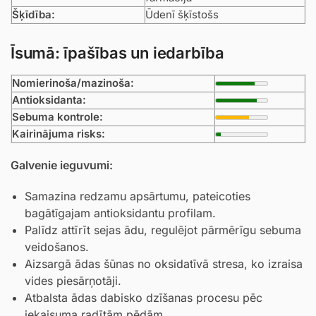
Šķīdība:
Ūdenī šķīstošs
Īsumā: īpašības un iedarbība
Nomierinoša/mazinoša:
Antioksidanta:
Sebuma kontrole:
Kairinājuma risks:
Galvenie ieguvumi:
Samazina redzamu apsārtumu, pateicoties
bagātīgajam antioksidantu profilam.
Palīdz attīrīt sejas ādu, regulējot pārmērīgu sebuma
veidošanos.
Aizsargā ādas šūnas no oksidatīvā stresa, ko izraisa
vides piesārņotāji.
Atbalsta ādas dabisko dzīšanas procesu pēc
iekaisuma radītām pēdām.