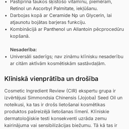
Pastiprina taukos šķīstošo vitamīnu, piemēram,
Retinol
un
Ascorbyl Palmitate
, iekļūšanu.
Darbojas kopā ar
Ceramide Np
un
Glycerin
, lai
atjaunotu bojātas barjeras funkciju.
Kombinācijā ar
Panthenol
un
Allantoin
pēcprocedūru
kopšanā.
Nesaderība:
Universāli saderīgs; nav zināmu klīnisku nesaderību
ar citām aktīvām kosmētiskām sastāvdaļām.
Klīniskā vienprātība un drošība
Cosmetic Ingredient Review (CIR) ekspertu grupa ir
izvērtējusi Simmondsia Chinensis (Jojoba) Seed Oil un
noteikusi, ka tas ir drošs lietošanai kosmētikas
produktos pašreizējā lietošanas līmenī. Klīniskie
dermatoloģiskie testi konsekventi uzrāda zemu
kairinājuma vai sensibilizācijas biežumu. Tā kā tas ir