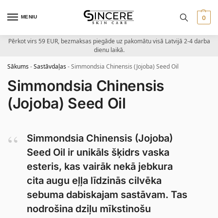
MENIU
0
Pērkot virs 59 EUR, bezmaksas piegāde uz pakomātu visā Latvijā 2-4 darba
dienu laikā.
Sākums
-
Sastāvdaļas
-
Simmondsia Chinensis (Jojoba) Seed Oil
Simmondsia Chinensis
(Jojoba) Seed Oil
Simmondsia Chinensis (Jojoba)
Seed Oil ir unikāls šķidrs vaska
esteris, kas vairāk nekā jebkura
cita augu eļļa līdzinās cilvēka
sebuma dabiskajam sastāvam. Tas
nodrošina dziļu mīkstinošu