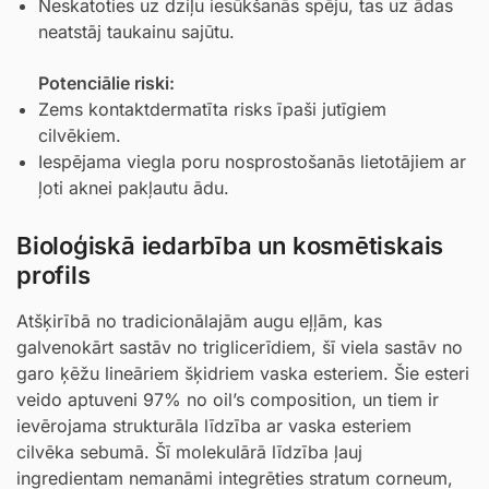
Neskatoties uz dziļu iesūkšanās spēju, tas uz ādas
neatstāj taukainu sajūtu.
Potenciālie riski:
Zems kontaktdermatīta risks īpaši jutīgiem
cilvēkiem.
Iespējama viegla poru nosprostošanās lietotājiem ar
ļoti aknei pakļautu ādu.
Bioloģiskā iedarbība un kosmētiskais
profils
Atšķirībā no tradicionālajām augu eļļām, kas
galvenokārt sastāv no triglicerīdiem, šī viela sastāv no
garo ķēžu lineāriem šķidriem vaska esteriem. Šie esteri
veido aptuveni 97% no oil’s composition, un tiem ir
ievērojama strukturāla līdzība ar vaska esteriem
cilvēka sebumā. Šī molekulārā līdzība ļauj
ingredientam nemanāmi integrēties stratum corneum,