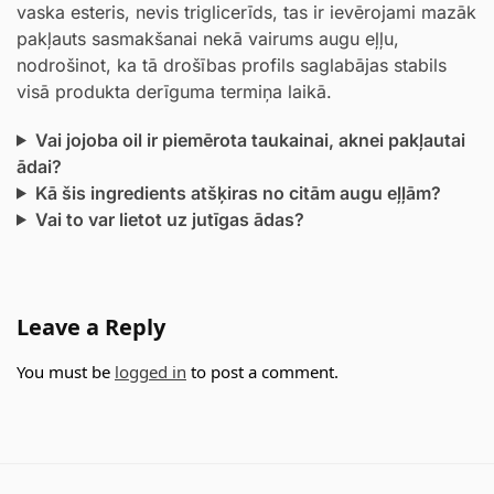
vaska esteris, nevis triglicerīds, tas ir ievērojami mazāk
pakļauts sasmakšanai nekā vairums augu eļļu,
nodrošinot, ka tā drošības profils saglabājas stabils
visā produkta derīguma termiņa laikā.
Vai jojoba oil ir piemērota taukainai, aknei pakļautai
ādai?
Kā šis ingredients atšķiras no citām augu eļļām?
Vai to var lietot uz jutīgas ādas?
Leave a Reply
You must be
logged in
to post a comment.