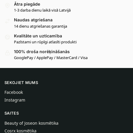
Ātra piegāde
1-3 darba dienu laikā visā Latvijā
Naudas atgriešana
14 dienu atgriešanas garantija
Kvalitāte un uzticamība
Pazīstami un rūpīgi atlasīti produkti
100% droša norēķināšanās
GooglePay / ApplePay / MasterCard / Visa
SEKOJIET MUMS
Facebook
Instagram
SAITES
Beauty of Joseon kosmētika
Cosrx kosmētika