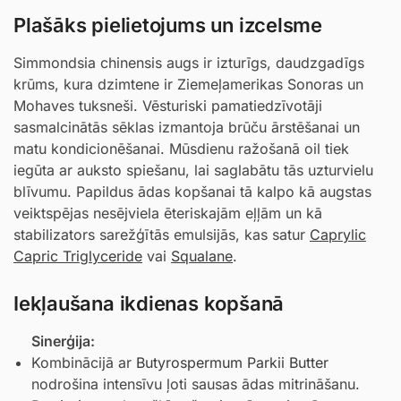
Plašāks pielietojums un izcelsme
Simmondsia chinensis augs ir izturīgs, daudzgadīgs
krūms, kura dzimtene ir Ziemeļamerikas Sonoras un
Mohaves tuksneši. Vēsturiski pamatiedzīvotāji
sasmalcinātās sēklas izmantoja brūču ārstēšanai un
matu kondicionēšanai. Mūsdienu ražošanā oil tiek
iegūta ar auksto spiešanu, lai saglabātu tās uzturvielu
blīvumu. Papildus ādas kopšanai tā kalpo kā augstas
veiktspējas nesējviela ēteriskajām eļļām un kā
stabilizators sarežģītās emulsijās, kas satur
Caprylic
Capric Triglyceride
vai
Squalane
.
Iekļaušana ikdienas kopšanā
Sinerģija:
Kombinācijā ar
Butyrospermum Parkii Butter
nodrošina intensīvu ļoti sausas ādas mitrināšanu.