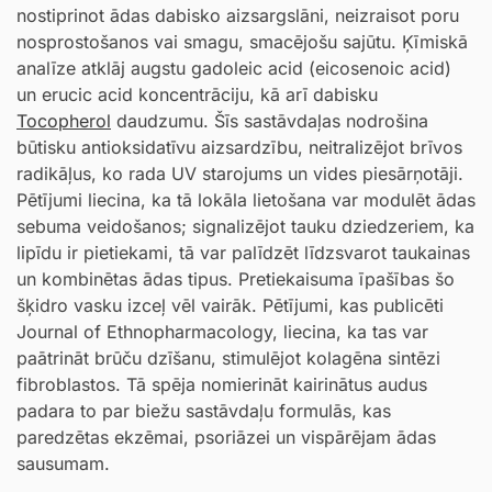
nostiprinot ādas dabisko aizsargslāni, neizraisot poru
nosprostošanos vai smagu, smacējošu sajūtu. Ķīmiskā
analīze atklāj augstu gadoleic acid (eicosenoic acid)
un erucic acid koncentrāciju, kā arī dabisku
Tocopherol
daudzumu. Šīs sastāvdaļas nodrošina
būtisku antioksidatīvu aizsardzību, neitralizējot brīvos
radikāļus, ko rada UV starojums un vides piesārņotāji.
Pētījumi liecina, ka tā lokāla lietošana var modulēt ādas
sebuma veidošanos; signalizējot tauku dziedzeriem, ka
lipīdu ir pietiekami, tā var palīdzēt līdzsvarot taukainas
un kombinētas ādas tipus. Pretiekaisuma īpašības šo
šķidro vasku izceļ vēl vairāk. Pētījumi, kas publicēti
Journal of Ethnopharmacology, liecina, ka tas var
paātrināt brūču dzīšanu, stimulējot kolagēna sintēzi
fibroblastos. Tā spēja nomierināt kairinātus audus
padara to par biežu sastāvdaļu formulās, kas
paredzētas ekzēmai, psoriāzei un vispārējam ādas
sausumam.