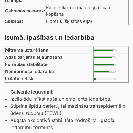
reitings:
Kosmētika, dermatoloģija, matu
Galvenās nozares:
kopšana
Šķīdība:
Lipofīls (šķīstošs eļļā)
Īsumā: īpašības un iedarbība
Mitruma uzturēšana
Ādas barjeras atjaunošana
Formulas stabilitāte
Nomierinoša iedarbība
Irritation Risk
Galvenie ieguvumi:
Izcila ādu mīkstinoša un emolienta iedarbība.
Stiprina lipīdu barjeru, lai mazinātu transepidermālo
ūdens zudumu (TEWL).
Augsta oksidatīvā stabilitāte nodrošina ilgstošu
iedarbību formulās.