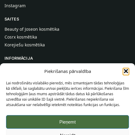
Instagram
SAITES
Beauty of Joseon kosmētika
Cosrx kosmētika
Korejiešu kosmētika
INFORMĀCIJA
Par mums
Piekrišanas pārvaldība
Kontakti
Lai nodrošinātu vislabāko pieredzi, mēs izmantojam tādas tehnoloģijas
Palīdzība
kā sīkfaili, lai saglabātu un/vai piekļūtu ierīces informācijai. Piekrišana šīm
tehnoloģijām ļaus mums apstrādāt tādus datus kā pārlūkošanas
INFORMĀCIJA PIRCĒJAM
uzvedība vai unikālie ID šajā vietnē. Piekrišanas nepiekrišana vai
atsaukšana var nelabvēlīgi ietekmēt noteiktas funkcijas un funkcijas.
Piegādes nosacījumi
Noteikumi un nosacījumi
Pieņemt
Konfidencialitātes politika
Vietnes karte