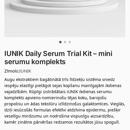
IUNIK Daily Serum Trial Kit – mini
serumu komplekts
Zīmols:
IUNIK
Augu ekstraktiem bagātinātā trīs līdzekļu sistēma sniedz
iespēju elastīgi pielāgot sejas kopšanu mainīgajām ikdienas
vajadzībām. Rūpīgi izstrādātais iUNIK ikdienas serumu
komplekts apvieno nomierinošu tējas koku, barojošu
propolisu un ādas tekstūru izlīdzinošus galaktomīces. Vieglās,
dziļi iesūcošās formulas efektīvi atdzīvina epidermu, piešķir
veselīgu mirdzumu un nodrošina vispusīgu aizsardzību,
kamēr zinātne pārvēršas redzamos rezultātos jūsu spogulī.