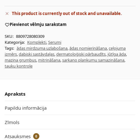
This product is currently out of stock and unavailable.
Pievienot vēlmju sarakstam
SKU:
8809728080309
Kategorija:
Komplekti
,
Serumi
Tags:
ādas mirdzuma uzlabošana
,
ādas nomierināšana
,
ceļojuma
izmērs
,
dabiski sastāvdaļas
,
dermatoloģiski pārbaudīts
,
jūtīga āda
,
mazina grumbus
,
mitrināšana
,
sarkano plankumu samazināšana
,
tauku kontrole
Apraksts
Papildu informācija
Zīmols
Atsauksmes
0