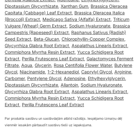
Dipotassium Glycyrrhizate
,
Xanthan Gum
,
Brassica Oleracea
Capitata (Cabbage) Leaf Extract
,
Brassica Oleracea Italica
(Broccoli) Extract
,
Medicago Sativa (Alfalfa) Extract
,
Triticum
Vulgare (Wheat) Germ Extract
,
Sodium Hyaluronate
,
Brassica
Campestris (Rapeseed) Extract
,
Raphanus Sativus (Radish)
Seed Extract
,
Beta-Glucan
,
Chlorophyllin-Copper Complex
,
Glycyrrhiza Glabra Root Extract
,
Aspalathus Linearis Extract
,
Commiphora Myrrha Resin Extract
,
Yucca Schidigera Root
Extract
,
Perilla Frutescens Leaf Extract
,
Galactomyces Ferment
Filtrate
,
Aqua
,
Glycerin
,
Rosa Centifolia Flower Water
,
Butylene
Glycol
,
Niacinamide
,
1-2-Hexanediol
,
Caprylyl Glycol
,
Arginine
,
Carbomer
,
Pentylene Glycol
,
Adenosine
,
Ethylhexylglycerin
,
Dipotassium Glycyrrhizate
,
Allantoin
,
Sodium Hyaluronate
,
Glycyrrhiza Glabra Root Extract
,
Aspalathus Linearis Extract
,
Commiphora Myrrha Resin Extract
,
Yucca Schidigera Root
Extract
,
Perilla Frutescens Leaf Extract
Par produkta sastāvu un sastāvdaļām atbild ražotājs. Iespējamo izmaiņu dēļ
vienmēr iesakām pārbaudīt sastāvu tieši uz iepakojuma.