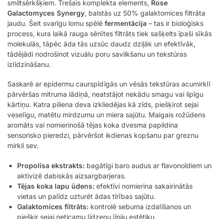
smiltsērkšķiem. Trešais komplekta elements,
Rose
Galactomyces Synergy
, balstās uz 50% galaktomices filtrāta
jaudu. Šeit svarīgu lomu spēlē
fermentācija
– tas ir bioloģisks
process, kura laikā rauga sēnītes filtrāts tiek sašķelts īpaši sīkās
molekulās, tāpēc āda tās uzsūc daudz dziļāk un efektīvāk,
tādējādi nodrošinot vizuālu poru savilkšanu un tekstūras
izlīdzināšanu.
Saskarē ar epidermu caurspīdīgās un vēsās tekstūras acumirklī
pārvēršas mitruma lādiņā, neatstājot nekādu smagu vai lipīgu
kārtiņu. Katra piliena deva izkliedējas kā zīds, piešķirot sejai
veselīgu, matētu mirdzumu un miera sajūtu. Maigais rožūdens
aromāts vai nomierinošā tējas koka dvesma papildina
sensorisko pieredzi, pārvēršot ikdienas kopšanu par greznu
mirkli sev.
Propolisa ekstrakts:
bagātīgi baro audus ar flavonoīdiem un
aktivizē dabiskās aizsargbarjeras.
Tējas koka lapu ūdens:
efektīvi nomierina sakairinātās
vietas un palīdz uzturēt ādas tīrības sajūtu.
Galaktomices filtrāts:
kontrolē sebuma izdalīšanos un
piešķir sejai neticamu līdzenu līniju estētiku.