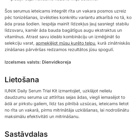
Šos serumus ieteicams integrēt rīta un vakara posmos uzreiz
pēc tonizēšanas, izvēloties konkrētu variantu atkarībā no tā, ko
āda prasa šodien. Iespēja mainīt līdzekļus ļauj sasniegt stabilu
līdzsvaru, kamēr āda bauda bagātīgus augu ekstraktus un
vitamīnus. Atrast savu ideālo kombināciju un izmēģināt šo
selekciju varat,
apmeklējot mūsu kurēto telpu
, kurā zinātniskās
zināšanas pārvēršas redzamos rezultātos jūsu spogulī.
Izcelsmes valsts: Dienvidkoreja
Lietošana
IUNIK Daily Serum Trial Kit izmantojiet, uzklājot nelielu
daudzumu seruma uz attīrītas sejas ādas, viegli iemasējot to
ādā ar pirkstu galiem, līdz tas pilnībā uzsūcas, ieteicams lietot
no rīta un vakarā, pirms mitrinātāja uzklāšanas, lai nodrošinātu
maksimālu efektivitāti un mitrināšanu.
Sastāvdaļas