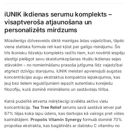
iUNIK ikdienas serumu komplekts –
visaptveroša atjaunošana un
personalizēts mirdzums
Mūsdienīgs dzīvesveids diktē mainīgas ādas vajadzības, tāpēc
viena statiska formula reti kad kļūst par galīgo risinājumu. Šis
trīs ikonisku līdzekļu komplekts radīts tiem, kuri novērtē iespēju
elastīgi pielāgot savu skaistumkopšanas rituālu ikdienas sejas
stāvoklim – no nomierināšanu prasoša jutīguma līdz vajadzībai
atgriezt dzīvīgu starojumu. iUNIK meistari apvienojuši augstas
koncentrācijas augu ekstraktus kompaktos iepakojumos, kas
ļauj bez lieliem ieguldījumiem iepazīt autentisku korejiešu
filozofiju, kurā dominē minimālisms un sastāvdaļu tīrība.
Katrā pudelītē ietverta mērķtiecīgi izvēlēta aktīvo vielu
koncentrācija.
Tea Tree Relief
serums savā sastāvā ietver pat
67% tējas koka lapu ūdens, kas darbojas kā vairogs pret vides
kairinātājiem.
Propolis Vitamin Synergy
formulā dominē 70%
propolisa ekstrakta, kas bagātināts ar dabisku C vitamīnu no