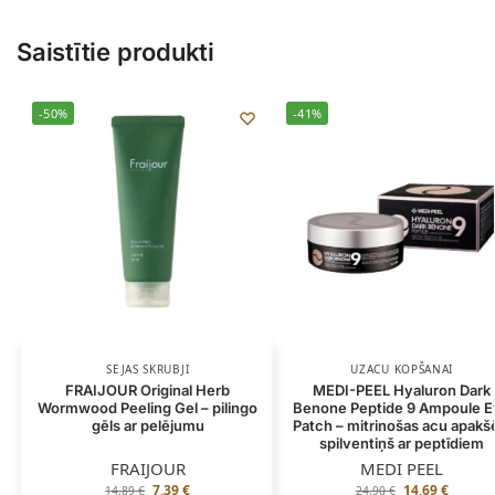
Saistītie produkti
-50%
-41%
SEJAS SKRUBJI
UZACU KOPŠANAI
FRAIJOUR Original Herb
MEDI-PEEL Hyaluron Dark
Wormwood Peeling Gel – pilingo
Benone Peptide 9 Ampoule 
gēls ar pelējumu
Patch – mitrinošas acu apakš
spilventiņš ar peptīdiem
FRAIJOUR
MEDI PEEL
7,39
€
14,69
€
14,89
€
24,90
€