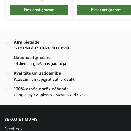
Pievienot grozam
Pievienot grozam
Ātra piegāde
1-3 darba dienu laikā visā Latvijā
Naudas atgriešana
14 dienu atgriešanas garantija
Kvalitāte un uzticamība
Pazīstami un rūpīgi atlasīti produkti
100% droša norēķināšanās
GooglePay / ApplePay / MasterCard / Visa
SEKOJIET MUMS
Facebook