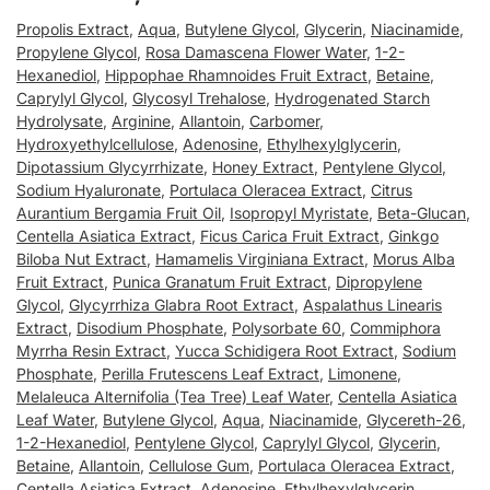
Propolis Extract
,
Aqua
,
Butylene Glycol
,
Glycerin
,
Niacinamide
,
Propylene Glycol
,
Rosa Damascena Flower Water
,
1-2-
Hexanediol
,
Hippophae Rhamnoides Fruit Extract
,
Betaine
,
Caprylyl Glycol
,
Glycosyl Trehalose
,
Hydrogenated Starch
Hydrolysate
,
Arginine
,
Allantoin
,
Carbomer
,
Hydroxyethylcellulose
,
Adenosine
,
Ethylhexylglycerin
,
Dipotassium Glycyrrhizate
,
Honey Extract
,
Pentylene Glycol
,
Sodium Hyaluronate
,
Portulaca Oleracea Extract
,
Citrus
Aurantium Bergamia Fruit Oil
,
Isopropyl Myristate
,
Beta-Glucan
,
Centella Asiatica Extract
,
Ficus Carica Fruit Extract
,
Ginkgo
Biloba Nut Extract
,
Hamamelis Virginiana Extract
,
Morus Alba
Fruit Extract
,
Punica Granatum Fruit Extract
,
Dipropylene
Glycol
,
Glycyrrhiza Glabra Root Extract
,
Aspalathus Linearis
Extract
,
Disodium Phosphate
,
Polysorbate 60
,
Commiphora
Myrrha Resin Extract
,
Yucca Schidigera Root Extract
,
Sodium
Phosphate
,
Perilla Frutescens Leaf Extract
,
Limonene
,
Melaleuca Alternifolia (Tea Tree) Leaf Water
,
Centella Asiatica
Leaf Water
,
Butylene Glycol
,
Aqua
,
Niacinamide
,
Glycereth-26
,
1-2-Hexanediol
,
Pentylene Glycol
,
Caprylyl Glycol
,
Glycerin
,
Betaine
,
Allantoin
,
Cellulose Gum
,
Portulaca Oleracea Extract
,
Centella Asiatica Extract
,
Adenosine
,
Ethylhexylglycerin
,