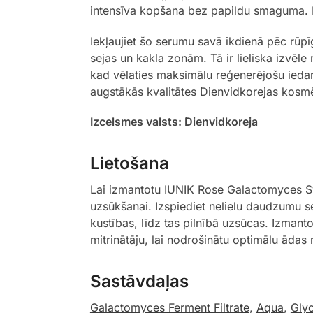
intensīva kopšana bez papildu smaguma. Pē
Iekļaujiet šo serumu savā ikdienā pēc rūp
sejas un kakla zonām. Tā ir lieliska izvēl
kad vēlaties maksimālu reģenerējošu iedarb
augstākās kvalitātes Dienvidkorejas kosmē
Izcelsmes valsts: Dienvidkoreja
Lietošana
Lai izmantotu IUNIK Rose Galactomyces Syn
uzsūkšanai. Izspiediet nelielu daudzumu s
kustības, līdz tas pilnībā uzsūcas. Izmant
mitrinātāju, lai nodrošinātu optimālu ādas
Sastāvdaļas
Galactomyces Ferment Filtrate
,
Aqua
,
Glyc