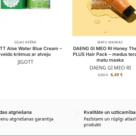
SEJAS KRĒMI
MATU MASKAS
TT Aloe Water Blue Cream –
DAENG GI MEO RI Honey Th
veido krēmus ar alveju
PLUS Hair Pack – medus tera
matu maska
JIGOTT
DAENG GI MEO RI
6,49
€
9,89
€
das atgriešana
Kvalitāte un uzticamība
ienu atgriešanas garantija
Pazīstami un rūpīgi atlasī
produkti