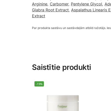
Arginine
,
Carbomer
,
Pentylene Glycol
,
Ad
Glabra Root Extract
,
Aspalathus Linearis E
Extract
Par produkta sastāvu un sastāvdaļām atbild ražotājs. I
Saistītie produkti
-19%