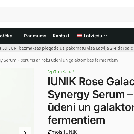
iotēka
Par mums
Kontakti
Latviešu
rs 59 EUR, bezmaksas piegāde uz pakomātu visā Latvijā 2-4 darba di
y Serum – serums ar rožu ūdeni un galaktomices fermentiem
Izpārdošana!
IUNIK Rose Gala
Synergy Serum –
ūdeni un galakt
fermentiem
Zīmols:
IUNIK