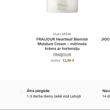
SEJAS KRĒMI
FRAIJOUR Heartleaf Blemish
JIGO
Moisture Cream – mitrinošs
krēms ar hortenziju
FRAIJOUR
12,09
€
14,99
€
Ātra piegāde
Nau
1-3 darba dienu laikā visā Latvijā
14 d