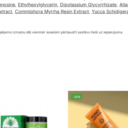
enosine
,
Ethylhexylglycerin
,
Dipotassium Glycyrrhizate
,
Alla
xtract
,
Commiphora Myrrha Resin Extract
,
Yucca Schidigera
espējamo izmaiņu dēļ vienmēr iesakām pārbaudīt sastāvu tieši uz iepakojuma.
-34%