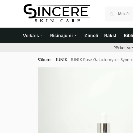
Veikals
Risinājumi
Zīmoli
Raksti
Bibl
Pērkot vi
Sākums
-
IUNIK
-
IUNIK Rose Galactomyces Synerg