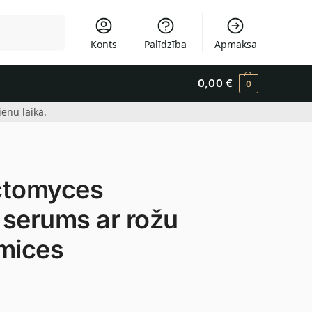
Meklēšana
Konts
Palīdzība
Apmaksa
0,00
€
0
enu laikā.
ctomyces
 serums ar rožu
omices