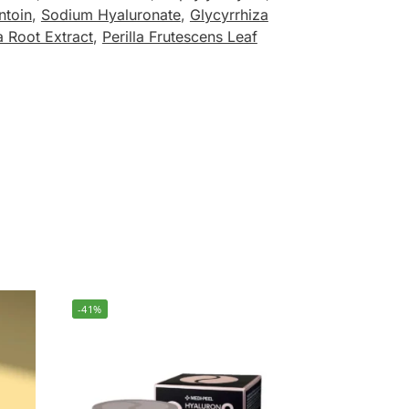
ntoin
,
Sodium Hyaluronate
,
Glycyrrhiza
 Root Extract
,
Perilla Frutescens Leaf
-41%