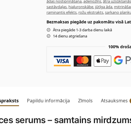
ādas nostiprināšana
,
adenozīns
,
ātra uzsūkšanās
sastāvdaļas
,
hialuronskābe
,
jūtīga āda
,
mitrināša
raminantis efekts
,
rožu ekstrakts
,
sarkano plan
Bezmaksas piegāde uz pakomātu visā Latv
Ātra piegāde 1-3 darba dienu laikā
14 dienu atgriešana
100% droša
Apraksts
Papildu informācija
Zīmols
Atsauksmes
es serums – samtains mirdzums