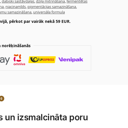
,
dabiski sastāvdaļas
,
dziļa mitrināšana
,
fermentētas
na
,
niacinamīds
,
pigmentācijas samazināšana
,
kumu samazināšana
,
universāla formula
ijā, pērkot par vairāk nekā 59 EUR.
 norēķināšanās
0
 un izsmalcināta poru