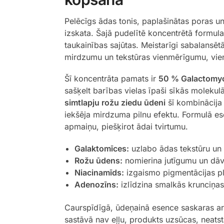
Pelēcīgs ādas tonis, paplašinātas poras un
izskata. Šajā pudelītē koncentrētā formula
taukainības sajūtas. Meistarīgi sabalansē
mirdzumu un tekstūras vienmērīgumu, vienl
Šī koncentrāta pamats ir
50 % Galactomyce
sašķelt barības vielas īpaši sīkās moleku
simtlapju rožu ziedu ūdeni
šī kombinācija n
iekšēja mirdzuma pilnu efektu. Formulā es
apmaiņu, piešķirot ādai tvirtumu.
Galaktomīces:
uzlabo ādas tekstūru un
Rožu ūdens:
nomierina jutīgumu un dāv
Niacinamīds:
izgaismo pigmentācijas p
Adenozīns:
izlīdzina smalkās krunciņas 
Caurspīdīgā, ūdeņainā esence saskaras ar 
sastāvā nav eļļu, produkts uzsūcas, neatstā