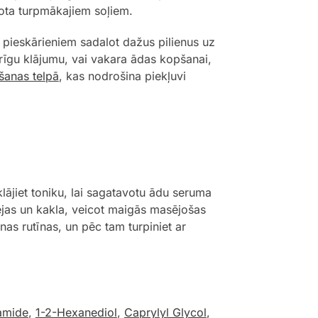
vota turpmākajiem soļiem.
 pieskārieniem sadalot dažus pilienus uz
ērīgu klājumu, vai vakara ādas kopšanai,
šanas telpā
, kas nodrošina piekļuvi
ājiet toniku, lai sagatavotu ādu seruma
ejas un kakla, veicot maigās masējošas
nas rutīnas, un pēc tam turpiniet ar
amide
,
1-2-Hexanediol
,
Caprylyl Glycol
,