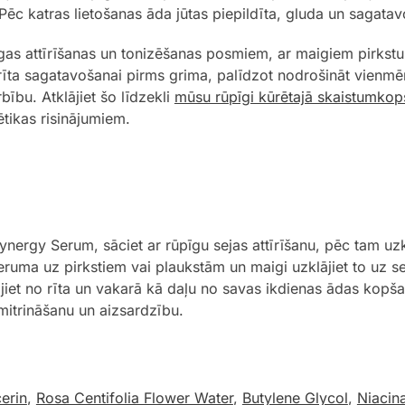
c katras lietošanas āda jūtas piepildīta, gluda un sagata
īgas attīrīšanas un tonizēšanas posmiem, ar maigiem pirkstu
e rīta sagatavošanai pirms grima, palīdzot nodrošināt vienm
ību. Atklājiet šo līdzekli
mūsu rūpīgi kūrētajā skaistumkop
tikas risinājumiem.
ergy Serum, sāciet ar rūpīgu sejas attīrīšanu, pēc tam uzkl
eruma uz pirkstiem vai plaukstām un maigi uzklājiet to uz s
ojiet no rīta un vakarā kā daļu no savas ikdienas ādas kopša
 mitrināšanu un aizsardzību.
erin
,
Rosa Centifolia Flower Water
,
Butylene Glycol
,
Niacin