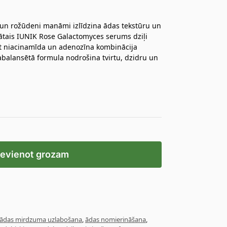
 un rožūdeni manāmi izlīdzina ādas tekstūru un
dātais IUNIK Rose Galactomyces serums dziļi
t niacinamīda un adenozīna kombinācija
abalansētā formula nodrošina tvirtu, dzidru un
ievienot grozam
ādas mirdzuma uzlabošana
,
ādas nomierināšana
,