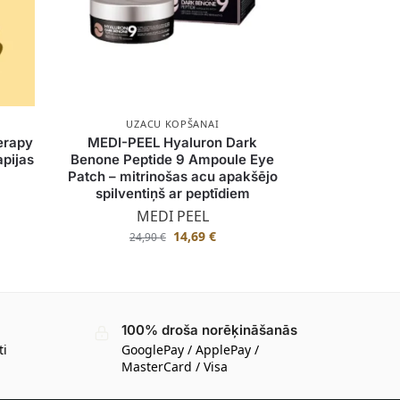
UZACU KOPŠANAI
erapy
MEDI-PEEL Hyaluron Dark
pijas
Benone Peptide 9 Ampoule Eye
Patch – mitrinošas acu apakšējo
spilventiņš ar peptīdiem
MEDI PEEL
14,69
€
24,90
€
100% droša norēķināšanās
ti
GooglePay / ApplePay /
MasterCard / Visa