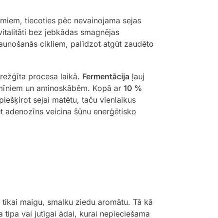
jumiem, tiecoties pēc nevainojama sejas
vitalitāti bez jebkādas smagnējas
aunošanās cikliem, palīdzot atgūt zaudēto
arežģīta procesa laikā.
Fermentācija
ļauj
vitamīniem un aminoskābēm. Kopā ar
10 %
piešķirot sejai matētu, taču vienlaikus
et adenozīns veicina šūnu enerģētisko
t tikai maigu, smalku ziedu aromātu. Tā kā
 tipa vai jutīgai ādai, kurai nepieciešama