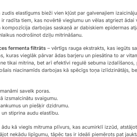
 zudis elastīgums bieži vien kļūst par galvenajiem izaicinā
 ir radīta tiem, kas novērtē vieglumu un vēlas atgriezt ādai 
tā kompozīcija darbojas saskaņā ar dabiskiem epidermas atj
aikus nodrošinot dziļu mitrināšanu.
s fermenta filtrāts
– vērtīgs rauga ekstrakts, kas iegūts s
lās, kuras vieglāk pārvar ādas barjeru un piesātina to ar 
e tikai mitrina, bet arī efektīvi regulē sebuma izdalīšanos, 
ošais niacinamīds darbojas kā spēcīgs toņa izlīdzinātājs, b
 manāmi savelk poras.
ā izsmalcinātu svaigumu.
lankumus un piešķir dzidrumu.
un stiprina audu elastību.
ādu kā viegls mitruma plīvurs, kas acumirklī izzūd, atstājo
jot nekādu lipīgumu, tāpēc tas ir ideāli piemērots pat jaukta