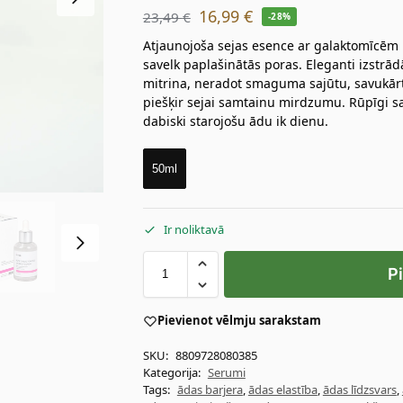
16,99
€
23,49
€
-28%
Atjaunojoša sejas esence ar galaktomīcēm
savelk paplašinātās poras. Eleganti izstrā
mitrina, neradot smaguma sajūtu, savukār
piešķir sejai samtainu mirdzumu. Rūpīgi s
dabiski starojošu ādu ik dienu.
50ml
Ir noliktavā
P
Pievienot vēlmju sarakstam
SKU:
8809728080385
Kategorija:
Serumi
Tags:
ādas barjera
,
ādas elastība
,
ādas līdzsvars
,