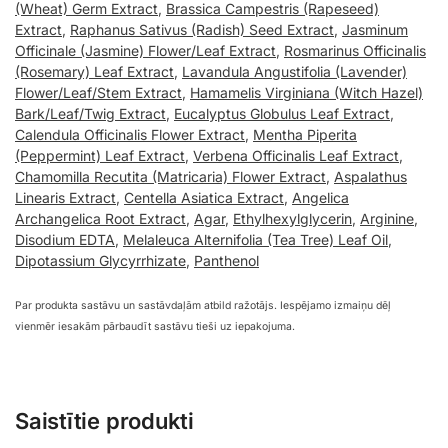
(Wheat) Germ Extract
,
Brassica Campestris (Rapeseed)
Extract
,
Raphanus Sativus (Radish) Seed Extract
,
Jasminum
Officinale (Jasmine) Flower/Leaf Extract
,
Rosmarinus Officinalis
(Rosemary) Leaf Extract
,
Lavandula Angustifolia (Lavender)
Flower/Leaf/Stem Extract
,
Hamamelis Virginiana (Witch Hazel)
Bark/Leaf/Twig Extract
,
Eucalyptus Globulus Leaf Extract
,
Calendula Officinalis Flower Extract
,
Mentha Piperita
(Peppermint) Leaf Extract
,
Verbena Officinalis Leaf Extract
,
Chamomilla Recutita (Matricaria) Flower Extract
,
Aspalathus
Linearis Extract
,
Centella Asiatica Extract
,
Angelica
Archangelica Root Extract
,
Agar
,
Ethylhexylglycerin
,
Arginine
,
Disodium EDTA
,
Melaleuca Alternifolia (Tea Tree) Leaf Oil
,
Dipotassium Glycyrrhizate
,
Panthenol
Par produkta sastāvu un sastāvdaļām atbild ražotājs. Iespējamo izmaiņu dēļ
vienmēr iesakām pārbaudīt sastāvu tieši uz iepakojuma.
Saistītie produkti