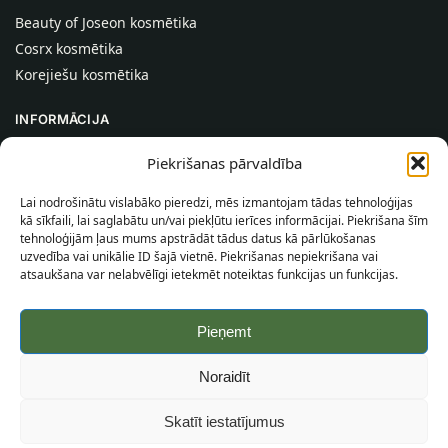
Beauty of Joseon kosmētika
Cosrx kosmētika
Korejiešu kosmētika
INFORMĀCIJA
Par mums
Piekrišanas pārvaldība
Kontakti
Lai nodrošinātu vislabāko pieredzi, mēs izmantojam tādas tehnoloģijas
Palīdzība
kā sīkfaili, lai saglabātu un/vai piekļūtu ierīces informācijai. Piekrišana šīm
tehnoloģijām ļaus mums apstrādāt tādus datus kā pārlūkošanas
INFORMĀCIJA PIRCĒJAM
uzvedība vai unikālie ID šajā vietnē. Piekrišanas nepiekrišana vai
atsaukšana var nelabvēlīgi ietekmēt noteiktas funkcijas un funkcijas.
Piegādes nosacījumi
Noteikumi un nosacījumi
Pieņemt
Konfidencialitātes politika
Vietnes karte
Noraidīt
©
2026
SincereSkin.lv
Visas tiesības aizsargātas.
Skatīt iestatījumus