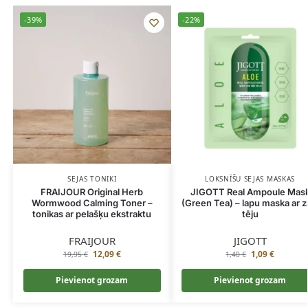
-39%
-22%
SEJAS TONIKI
LOKSNĪŠU SEJAS MASKAS
FRAIJOUR Original Herb
JIGOTT Real Ampoule Mas
Wormwood Calming Toner –
(Green Tea) – lapu maska ar z
tonikas ar pelašķu ekstraktu
tēju
FRAIJOUR
JIGOTT
12,09
€
1,09
€
19,95
€
1,40
€
Pievienot grozam
Pievienot grozam