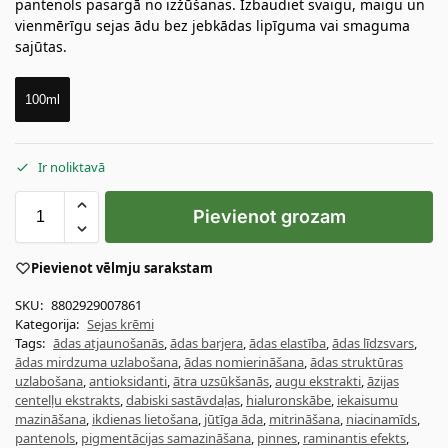
pantenols pasargā no izžūšanas. Izbaudiet svaigu, maigu un
vienmērīgu sejas ādu bez jebkādas lipīguma vai smaguma
sajūtas.
100ml
Ir noliktavā
Pievienot grozam
Pievienot vēlmju sarakstam
SKU:
8802929007861
Kategorija:
Sejas krēmi
Tags:
ādas atjaunošanās
,
ādas barjera
,
ādas elastība
,
ādas līdzsvars
,
ādas mirdzuma uzlabošana
,
ādas nomierināšana
,
ādas struktūras
uzlabošana
,
antioksidanti
,
ātra uzsūkšanās
,
augu ekstrakti
,
āzijas
centelļu ekstrakts
,
dabiski sastāvdaļas
,
hialuronskābe
,
iekaisumu
mazināšana
,
ikdienas lietošana
,
jūtīga āda
,
mitrināšana
,
niacinamīds
,
pantenols
,
pigmentācijas samazināšana
,
pinnes
,
raminantis efekts
,