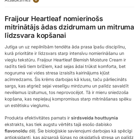
Fraijour Heartleaf nomierinošs
mitrinātājs ādas dzidrumam un mitruma
līdzsvara kopšanai
Jutīga un uz nepilnībām tendēta āda prasa īpašu disciplīnu,
kurā prioritāte ir līdzsvars starp intensīvu nomierināšanu un
vieglu tekstūru. Fraijour Heartleaf Blemish Moisture Cream ir
radīts tieši tiem brīžiem, kad sejas ādai trūkst komforta, bet
noguruma vai vides stresa izraisīts kairinājums kļūst
acīmredzams. Šis krēms darbojas kā kluss, taču pārliecināts
sargs, kas atgriež sejai veselīgu mirdzumu un palīdz savaldīt
nevēlamus izsitumus, tos neprovocējot. Tā ir mieru sniedzoša
kopšana, kas nepieļauj kompromisus starp mitrināšanas spēku
un estētisku vieglumu.
Produkta efektivitātes pamats ir
sirdsveida houttuynia
ekstrakts, kas tiek augstu vērtēts tajā esošo dabisko
flavonoīdu
dēļ. Šie bioloģiskie savienojumi darbojas kā spēcīgi
antioksidanti, kas aizsargā šūnas no oksidatīvā stresa un palīdz