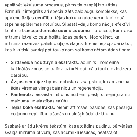
apslāpēt iekaisuma procesus, pirms tie paspēj izplatīties.
Formulā ir integrēts arī specializēts zaļo augu komplekss, kas
apvieno
āzijas centīliju
,
tējas koku
un
aloe veru
, kuri kopā
stiprina epidermas noturību. Šī sastāvdaļu kombinācija efektīvi
kontrolē
transepidermālo ūdens zudumu
– procesu, kura laikā
mitrums iztvaiko caur bojātu ādas barjeru. Nodrošinot, ka
mitruma rezerves paliek dziļajos slāņos, krēms neļauj ādai izžūt,
kas ir kritiski svarīgi pat taukainam vai kombinētam ādas tipam.
Sirdsveida houttuynia ekstrakts:
acumirklī nomierina
kairinātās zonas un palīdz uzturēt optimālu tauku dziedzeru
darbību.
Āzijas centīlija:
stiprina dabisko aizsargslāni, kā arī veicina
ādas virsmas viengabalainību un reģenerāciju.
Pantenols:
piesaista mitrumu audiem, piešķirot sejai jūtamu
maiguma un elastības sajūtu.
Tējas koka ekstrakts:
piemīt attīrošas īpašības, kas pasargā
no jaunu nepilnību rašanās un piešķir ādai dzidrumu.
Saskarē ar ādu krēma tekstūra, kas atgādina pudiņu, pārvēršas
svaigā mitruma plīvurā, kas acumirklī iesūcas, neatstājot