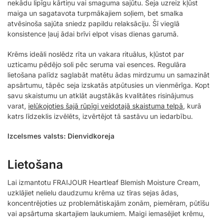
nekādu lipīgu kārtiņu vai smaguma sajūtu. Seja uzreiz kļūst
maiga un sagatavota turpmākajiem soļiem, bet smalka
atvēsinoša sajūta sniedz papildu relaksāciju. Šī vieglā
konsistence ļauj ādai brīvi elpot visas dienas garumā.
Krēms ideāli noslēdz rīta un vakara rituālus, kļūstot par
uzticamu pēdējo soli pēc seruma vai esences. Regulāra
lietošana palīdz saglabāt matētu ādas mirdzumu un samazināt
apsārtumu, tāpēc seja izskatās atpūtusies un vienmērīga. Kopt
savu skaistumu un atklāt augstākās kvalitātes risinājumus
varat,
ielūkojoties šajā rūpīgi veidotajā skaistuma telpā
, kurā
katrs līdzeklis izvēlēts, izvērtējot tā sastāvu un iedarbību.
Izcelsmes valsts: Dienvidkoreja
Lietošana
Lai izmantotu FRAIJOUR Heartleaf Blemish Moisture Cream,
uzklājiet nelielu daudzumu krēma uz tīras sejas ādas,
koncentrējoties uz problemātiskajām zonām, piemēram, pūtīšu
vai apsārtuma skartajiem laukumiem. Maigi iemasējiet krēmu,