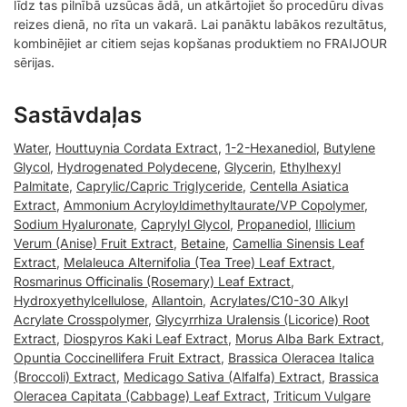
līdz tas pilnībā uzsūcas ādā, un atkārtojiet šo procedūru divas
reizes dienā, no rīta un vakarā. Lai panāktu labākos rezultātus,
kombinējiet ar citiem sejas kopšanas produktiem no FRAIJOUR
sērijas.
Sastāvdaļas
Water
,
Houttuynia Cordata Extract
,
1-2-Hexanediol
,
Butylene
Glycol
,
Hydrogenated Polydecene
,
Glycerin
,
Ethylhexyl
Palmitate
,
Caprylic/Capric Triglyceride
,
Centella Asiatica
Extract
,
Ammonium Acryloyldimethyltaurate/VP Copolymer
,
Sodium Hyaluronate
,
Caprylyl Glycol
,
Propanediol
,
Illicium
Verum (Anise) Fruit Extract
,
Betaine
,
Camellia Sinensis Leaf
Extract
,
Melaleuca Alternifolia (Tea Tree) Leaf Extract
,
Rosmarinus Officinalis (Rosemary) Leaf Extract
,
Hydroxyethylcellulose
,
Allantoin
,
Acrylates/C10-30 Alkyl
Acrylate Crosspolymer
,
Glycyrrhiza Uralensis (Licorice) Root
Extract
,
Diospyros Kaki Leaf Extract
,
Morus Alba Bark Extract
,
Opuntia Coccinellifera Fruit Extract
,
Brassica Oleracea Italica
(Broccoli) Extract
,
Medicago Sativa (Alfalfa) Extract
,
Brassica
Oleracea Capitata (Cabbage) Leaf Extract
,
Triticum Vulgare