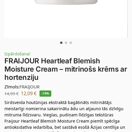
Izpārdošana!
FRAIJOUR Heartleaf Blemish
Moisture Cream – mitrinošs krēms ar
hortenziju
Zīmols:
FRAIJOUR
12,09
€
14,99
€
-19%
Sirdsveida houtūnijas ekstraktā bagātināts mitrinātājs
meistarīgi nomierina sakairinātu ādu un atjauno tās dzīvīgu
mitruma līdzsvaru. Vieglas, pudiņam līdzīgas tekstūras
Fraijour Heartleaf Blemish Moisture Cream piemīt spēcīga
antioksidatīva iedarbība, bet sastāvā esošā Āzijas centīlija un