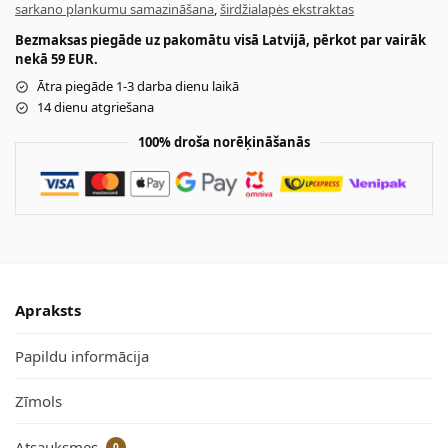
sarkano plankumu samazināšana
,
širdžialapės ekstraktas
Bezmaksas piegāde uz pakomātu visā Latvijā, pērkot par vairāk
nekā 59 EUR.
Ātra piegāde 1-3 darba dienu laikā
14 dienu atgriešana
100% droša norēķināšanās
Apraksts
Papildu informācija
Zīmols
Atsauksmes
0