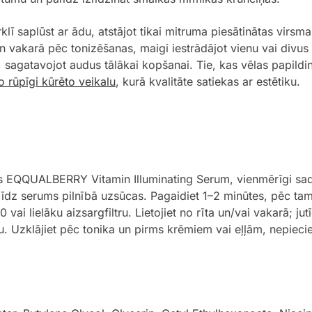
klī saplūst ar ādu, atstājot tikai mitruma piesātinātas vir
un vakarā pēc tonizēšanas, maigi iestrādājot vienu vai divu
, sagatavojot audus tālākai kopšanai. Tie, kas vēlas papild
 rūpīgi kūrēto veikalu
, kurā kvalitāte satiekas ar estētiku.
us EQQUALBERRY Vitamin Illuminating Serum, vienmērīgi sadal
, līdz serums pilnībā uzsūcas. Pagaidiet 1–2 minūtes, pēc tam
ai lielāku aizsargfiltru. Lietojiet no rīta un/vai vakarā; jutī
anu. Uzklājiet pēc tonika un pirms krēmiem vai eļļām, nepie