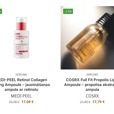
%
-17%
SERUMI
SERUMI
DI-PEEL Retinol Collagen
COSRX Full Fit Propolis Li
ting Ampoule – jaunināšanas
Ampoule – propolisa ekstr
ampula ar retinolu
ampula
MEDI PEEL
COSRX
17,09
€
17,79
€
33,38
€
21,49
€