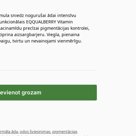
rmula sniedz nogurušai ādai intensīvu
funkcionālais EQQUALBERRY Vitamin
acinamīdu precīzai pigmentācijas kontrolei,
iprina aizsargbarjeru. Viegla, pienaina
svaigu, tvirtu un nevainojami vienmērīgu.
ievienot grozam
rmāla āda
,
odos šviesinimas
,
pigmentācijas