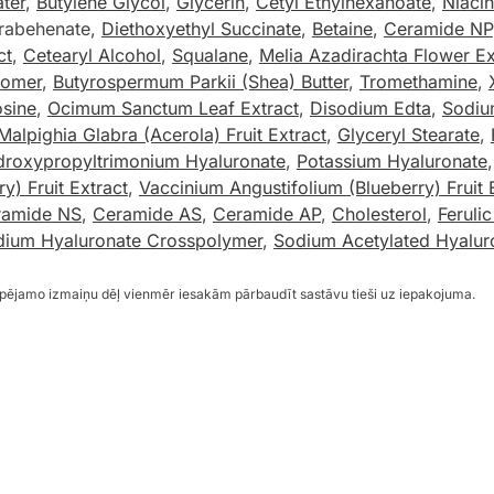
ter
,
Butylene Glycol
,
Glycerin
,
Cetyl Ethylhexanoate
,
Niaci
etrabehenate,
Diethoxyethyl Succinate
,
Betaine
,
Ceramide NP
ct
,
Cetearyl Alcohol
,
Squalane
,
Melia Azadirachta Flower Ex
bomer
,
Butyrospermum Parkii (Shea) Butter
,
Tromethamine
,
sine
,
Ocimum Sanctum Leaf Extract
,
Disodium Edta
,
Sodiu
Malpighia Glabra (Acerola) Fruit Extract
,
Glyceryl Stearate
,
roxypropyltrimonium Hyaluronate
,
Potassium Hyaluronate
) Fruit Extract
,
Vaccinium Angustifolium (Blueberry) Fruit 
ramide NS
,
Ceramide AS
,
Ceramide AP
,
Cholesterol
,
Feruli
dium Hyaluronate Crosspolymer
,
Sodium Acetylated Hyalur
espējamo izmaiņu dēļ vienmēr iesakām pārbaudīt sastāvu tieši uz iepakojuma.