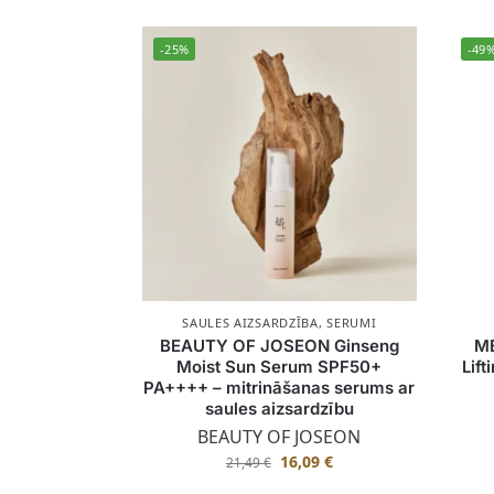
-25%
-49
SAULES AIZSARDZĪBA
,
SERUMI
BEAUTY OF JOSEON Ginseng
ME
Moist Sun Serum SPF50+
Lif
PA++++ – mitrināšanas serums ar
saules aizsardzību
BEAUTY OF JOSEON
16,09
€
21,49
€