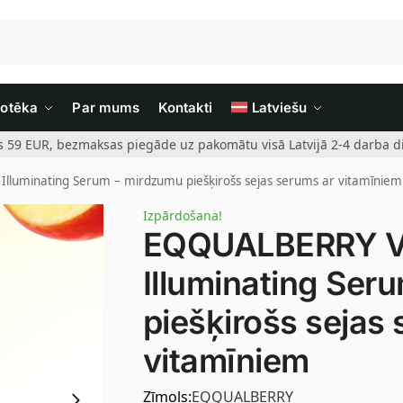
iotēka
Par mums
Kontakti
Latviešu
rs 59 EUR, bezmaksas piegāde uz pakomātu visā Latvijā 2-4 darba di
lluminating Serum – mirdzumu piešķirošs sejas serums ar vitamīniem
Izpārdošana!
EQQUALBERRY V
Illuminating Ser
piešķirošs sejas
vitamīniem
Zīmols:
EQQUALBERRY