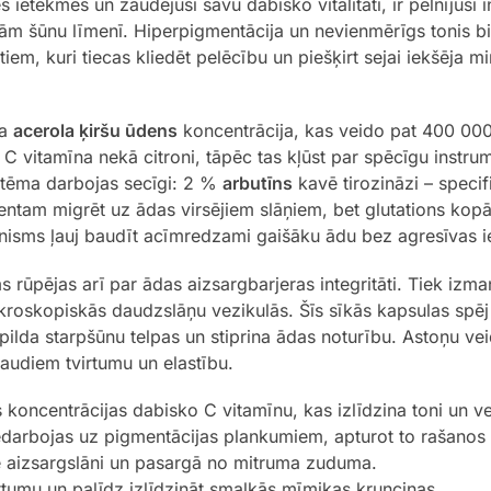
 ietekmes un zaudējusi savu dabisko vitalitāti, ir pelnījusi 
ām šūnu līmenī. Hiperpigmentācija un nevienmērīgs tonis bie
 tiem, kuri tiecas kliedēt pelēcību un piešķirt sejai iekšēja 
ta
acerola ķiršu ūdens
koncentrācija, kas veido pat 400 00
k C vitamīna nekā citroni, tāpēc tas kļūst par spēcīgu instru
istēma darbojas secīgi: 2 %
arbutīns
kavē tirozināzi – speci
ntam migrēt uz ādas virsējiem slāņiem, bet glutations kopā 
sms ļauj baudīt acīmredzami gaišāku ādu bez agresīvas i
rūpējas arī par ādas aizsargbarjeras integritāti. Tiek izma
ikroskopiskās daudzslāņu vezikulās. Šīs sīkās kapsulas spēj
izpilda starpšūnu telpas un stiprina ādas noturību. Astoņu v
 audiem tvirtumu un elastību.
koncentrācijas dabisko C vitamīnu, kas izlīdzina toni un v
edarbojas uz pigmentācijas plankumiem, apturot to rašano
ē aizsargslāni un pasargā no mitruma zuduma.
rtumu un palīdz izlīdzināt smalkās mīmikas krunciņas.