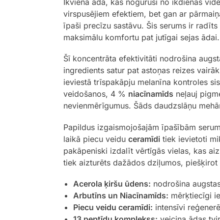
Ikviena āda, kas nogurusi no ikdienas vides
virspusējiem efektiem, bet gan ar pārmaiņ
īpaši precīzu sastāvu. Šis serums ir radīts
maksimālu komfortu pat jutīgai sejas ādai.
Šī koncentrāta efektivitāti nodrošina augs
ingredients satur pat astoņas reizes vairā
ieviestā trīspakāpju melanīna kontroles s
veidošanos, 4 %
niacīnamīds
neļauj pigme
nevienmērīgumus. Šāds daudzslāņu mehāni
Papildus izgaismojošajām īpašībām serums 
laikā piecu veidu
ceramīdi
tiek ievietoti m
pakāpeniski izdalīt vērtīgās vielas, kas a
tiek aizturēts dažādos dziļumos, piešķirot
Acerola ķiršu ūdens:
nodrošina augstas 
Arbutīns un Niacīnamīds:
mērķtiecīgi i
Piecu veidu ceramīdi:
intensīvi reģener
13 peptīdu komplekss:
veicina ādas tvi