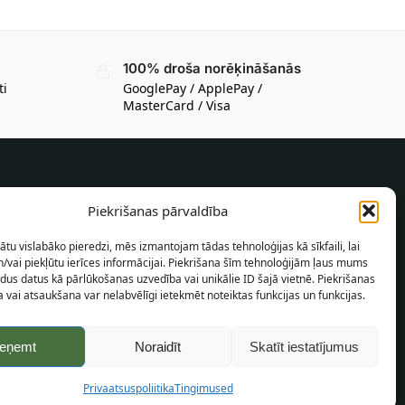
100% droša norēķināšanās
ti
GooglePay / ApplePay /
MasterCard / Visa
INFORMĀCIJA PIRCĒJAM
Piekrišanas pārvaldība
Piegādes nosacījumi
ātu vislabāko pieredzi, mēs izmantojam tādas tehnoloģijas kā sīkfaili, lai
Noteikumi un nosacījumi
/vai piekļūtu ierīces informācijai. Piekrišana šīm tehnoloģijām ļaus mums
dus datus kā pārlūkošanas uzvedība vai unikālie ID šajā vietnē. Piekrišanas
Konfidencialitātes politika
 vai atsaukšana var nelabvēlīgi ietekmēt noteiktas funkcijas un funkcijas.
Vietnes karte
ieņemt
Noraidīt
Skatīt iestatījumus
Privaatsuspoliitika
Tingimused