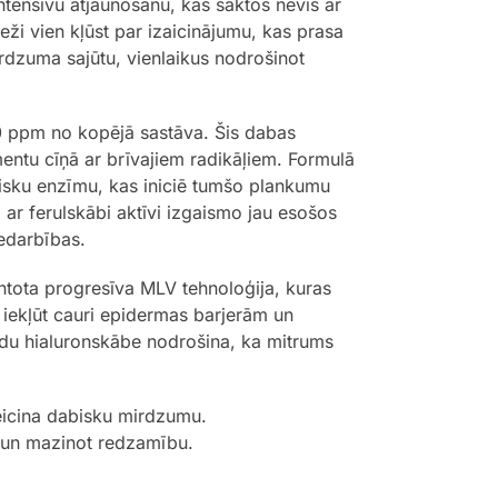
intensīvu atjaunošanu, kas sāktos nevis ar
ži vien kļūst par izaicinājumu, kas prasa
mirdzuma sajūtu, vienlaikus nodrošinot
0 ppm no kopējā sastāva. Šis dabas
mentu cīņā ar brīvajiem radikāļiem. Formulā
fisku enzīmu, kas iniciē tumšo plankumu
ar ferulskābi aktīvi izgaismo jau esošos
edarbības.
ntota progresīva MLV tehnoloģija, kuras
 iekļūt cauri epidermas barjerām un
eidu hialuronskābe nodrošina, ka mitrums
eicina dabisku mirdzumu.
s un mazinot redzamību.