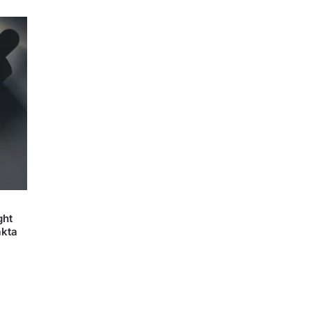
ght
akta