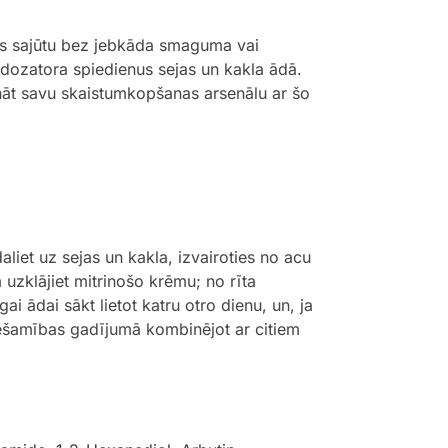
smas sajūtu bez jebkāda smaguma vai
s dozatora spiedienus sejas un kakla ādā.
ināt savu skaistumkopšanas arsenālu ar šo
iet uz sejas un kakla, izvairoties no acu
 uzklājiet mitrinošo krēmu; no rīta
gai ādai sākt lietot katru otro dienu, un, ja
ciešamības gadījumā kombinējot ar citiem