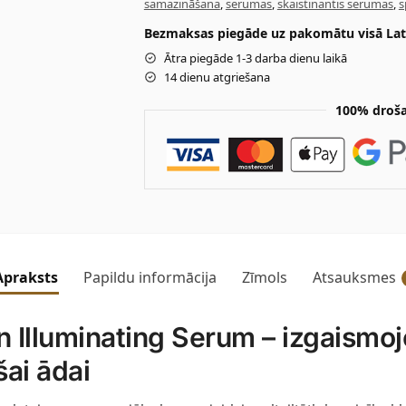
samazināšana
,
serumas
,
skaistinantis serumas
,
s
Bezmaksas piegāde uz pakomātu visā Latv
Ātra piegāde 1-3 darba dienu laikā
14 dienu atgriešana
100% droša
Apraksts
Papildu informācija
Zīmols
Atsauksmes
lluminating Serum – izgaismojo
ai ādai