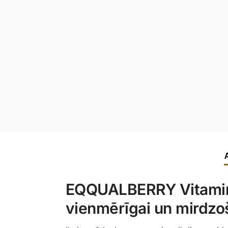
EQQUALBERRY Vitamin I
vienmērīgai un mirdzoš