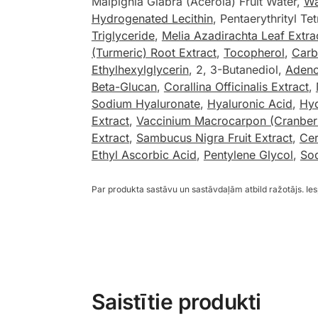
Malpighia Glabra (Acerola) Fruit Water,
Wa
Hydrogenated Lecithin
, Pentaerythrityl T
Triglyceride
,
Melia Azadirachta Leaf Extra
(Turmeric) Root Extract
,
Tocopherol
,
Car
Ethylhexylglycerin
, 2, 3-Butanediol,
Adeno
Beta-Glucan
,
Corallina Officinalis Extract
,
Sodium Hyaluronate
,
Hyaluronic Acid
,
Hyd
Extract
,
Vaccinium Macrocarpon (Cranberry
Extract
,
Sambucus Nigra Fruit Extract
,
Ce
Ethyl Ascorbic Acid
,
Pentylene Glycol
,
So
Par produkta sastāvu un sastāvdaļām atbild ražotājs. I
Saistītie produkti