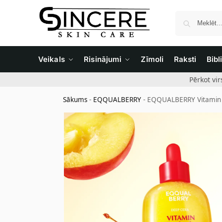
Veikals
Risinājumi
Zīmoli
Raksti
Bibl
Pērkot vi
Sākums
-
EQQUALBERRY
-
EQQUALBERRY Vitamin I