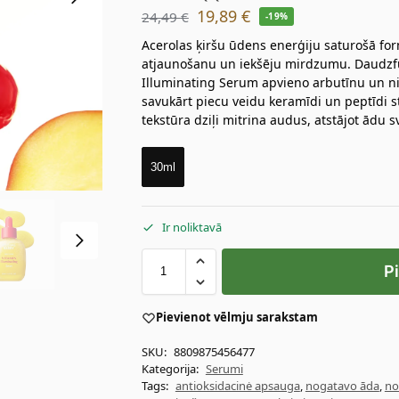
19,89
€
24,49
€
-19%
Acerolas ķiršu ūdens enerģiju saturošā fo
atjaunošanu un iekšēju mirdzumu. Daudz
Illuminating Serum apvieno arbutīnu un ni
savukārt piecu veidu keramīdi un peptīdi st
tekstūra dziļi mitrina audus, atstājot ādu 
30ml
Ir noliktavā
P
Pievienot vēlmju sarakstam
SKU:
8809875456477
Kategorija:
Serumi
Tags:
antioksidacinė apsauga
,
nogatavo āda
,
no