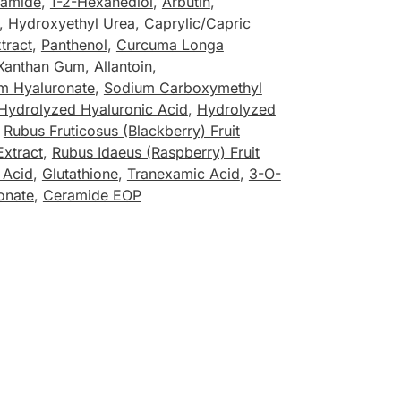
namide
,
1-2-Hexanediol
,
Arbutin
,
,
Hydroxyethyl Urea
,
Caprylic/Capric
tract
,
Panthenol
,
Curcuma Longa
Xanthan Gum
,
Allantoin
,
m Hyaluronate
,
Sodium Carboxymethyl
Hydrolyzed Hyaluronic Acid
,
Hydrolyzed
,
Rubus Fruticosus (Blackberry) Fruit
Extract
,
Rubus Idaeus (Raspberry) Fruit
c Acid
,
Glutathione
,
Tranexamic Acid
,
3-O-
onate
,
Ceramide EOP