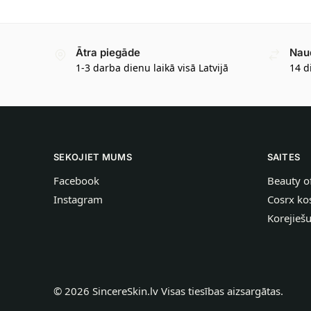
Ātra piegāde
Nau
1-3 darba dienu laikā visā Latvijā
14 d
SEKOJIET MUMS
SAITES
Facebook
Beauty o
Instagram
Cosrx ko
Korejieš
©
2026
SincereSkin.lv
Visas tiesības aizsargātas.