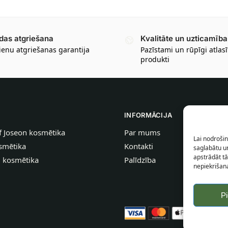
das atgriešana
Kvalitāte un uzticamība
ienu atgriešanas garantija
Pazīstami un rūpīgi atlasī
produkti
INFORMĀCIJA
f Joseon kosmētika
Par mums
Lai nodrošin
smētika
Kontakti
saglabātu un
apstrādāt tā
u kosmētika
Palīdzība
nepiekrišana
P