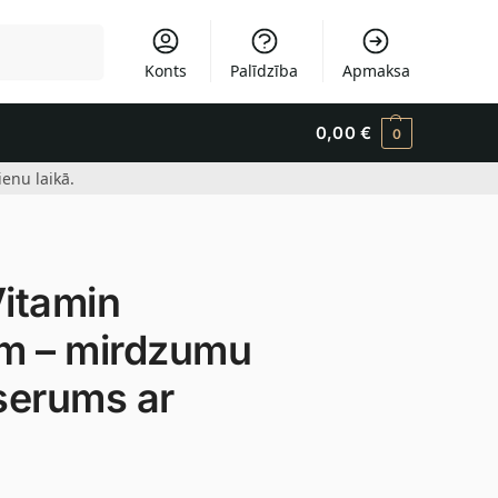
Meklēšana
Konts
Palīdzība
Apmaksa
0,00
€
0
enu laikā.
itamin
um – mirdzumu
 serums ar