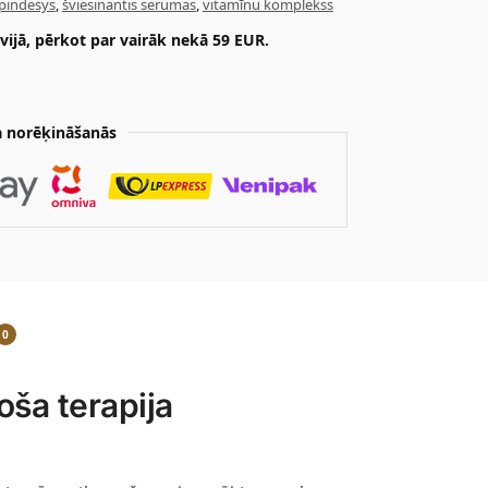
pindesys
,
šviesinantis serumas
,
vitamīnu komplekss
ijā, pērkot par vairāk nekā 59 EUR.
 norēķināšanās
0
ša terapija