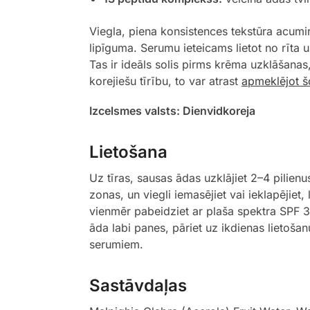
Viegla, piena konsistences tekstūra acumir
lipīguma. Serumu ieteicams lietot no rīta 
Tas ir ideāls solis pirms krēma uzklāšanas
korejiešu tīrību, to var atrast
apmeklējot šo
Izcelsmes valsts: Dienvidkoreja
Lietošana
Uz tīras, sausas ādas uzklājiet 2–4 pilien
zonas, un viegli iemasējiet vai ieklapējiet
vienmēr pabeidziet ar plaša spektra SPF 30 v
āda labi panes, pāriet uz ikdienas lietoš
serumiem.
Sastāvdaļas