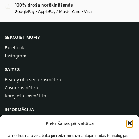
100% droša norēķināšanās
GooglePay / ApplePay / MasterCard / Visa
SEKOJIET MUMS
Facebook
Instagram
SAITES
Beauty of Joseon kosmētika
Cosrx kosmētika
Korejiešu kosmētika
INFORMĀCIJA
Par mums
Piekrišanas pārvaldība
Kontakti
Lai nodrošinātu vislabāko pieredzi, mēs izmantojam tādas tehnoloģijas
Palīdzība