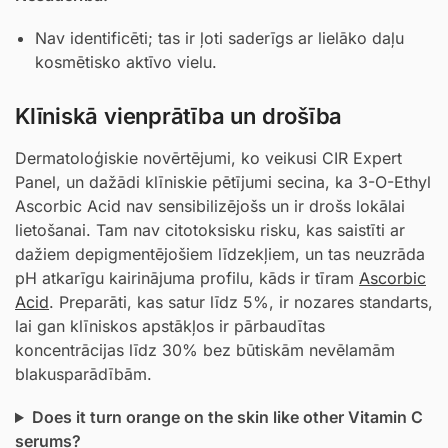
Nav identificēti; tas ir ļoti saderīgs ar lielāko daļu
kosmētisko aktīvo vielu.
Klīniskā vienprātība un drošība
Dermatoloģiskie novērtējumi, ko veikusi CIR Expert
Panel, un dažādi klīniskie pētījumi secina, ka 3-O-Ethyl
Ascorbic Acid nav sensibilizējošs un ir drošs lokālai
lietošanai. Tam nav citotoksisku risku, kas saistīti ar
dažiem depigmentējošiem līdzekļiem, un tas neuzrāda
pH atkarīgu kairinājuma profilu, kāds ir tīram
Ascorbic
Acid
. Preparāti, kas satur līdz 5%, ir nozares standarts,
lai gan klīniskos apstākļos ir pārbaudītas
koncentrācijas līdz 30% bez būtiskām nevēlamām
blakusparādībām.
Does it turn orange on the skin like other Vitamin C
serums?