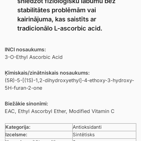
sniedzot fizioloģisku labumu bez
stabilitātes problēmām vai
kairinājuma, kas saistīts ar
tradicionālo L-ascorbic acid.
INCI nosaukums:
3-O-Ethyl Ascorbic Acid
Ķīmiskais/zinātniskais nosaukums:
(5R)-5-[(1S)-1,2-dihydroxyethyl]-4-ethoxy-3-hydroxy-
5H-furan-2-one
Biežākie sinonīmi:
EAC, Ethyl Ascorbyl Ether, Modified Vitamin C
Kategorija:
Antioksidanti
Izcelsme:
Sintētisks