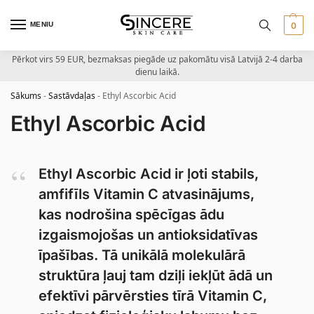
MENIU
0
Pērkot virs 59 EUR, bezmaksas piegāde uz pakomātu visā Latvijā 2-4 darba
dienu laikā.
Sākums
-
Sastāvdaļas
-
Ethyl Ascorbic Acid
Ethyl Ascorbic Acid
Ethyl Ascorbic Acid ir ļoti stabils,
amfifīls Vitamin C atvasinājums,
kas nodrošina spēcīgas ādu
izgaismojošas un antioksidatīvas
īpašības. Tā unikālā molekulārā
struktūra ļauj tam dziļi iekļūt ādā un
efektīvi pārvērsties tīrā Vitamin C,