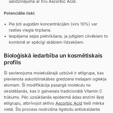
salīdzinājumā ar tīru
Ascorbic Acid
.
Potenciālie riski:
Pie ļoti augstām koncentrācijām (virs 10%) var
rasties viegla tirpšana.
Iespējama sejas pietvīkšana, ja jutīgiem cilvēkiem to
kombinē ar spēcīgi skābiem līdzekļiem.
Bioloģiskā iedarbība un kosmētiskais
profils
Šī savienojuma molekulārajā uzbūvē ir etilgrupa, kas
pievienota askorbīnskābes gredzena trešajam oglekļa
atomam. Šī modifikācija pasargā molekulu no
oksidēšanās, kas ir galvenais tradicionālā Vitamin C
trūkums. Pēc uzsūkšanās epidermā ādas enzīmi šķeļ
etilgrupu, atbrīvojot aktīvo
Ascorbic Acid
tieši mērķa
vietā. Šis process nodrošina ilgstošu antioksidanta