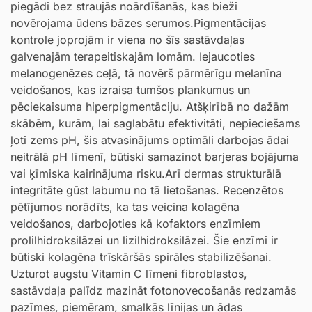
piegādi bez straujās noārdīšanās, kas bieži
novērojama ūdens bāzes serumos.Pigmentācijas
kontrole joprojām ir viena no šīs sastāvdaļas
galvenajām terapeitiskajām lomām. Iejaucoties
melanogenēzes ceļā, tā novērš pārmērīgu melanīna
veidošanos, kas izraisa tumšos plankumus un
pēciekaisuma hiperpigmentāciju. Atšķirībā no dažām
skābēm, kurām, lai saglabātu efektivitāti, nepieciešams
ļoti zems pH, šis atvasinājums optimāli darbojas ādai
neitrālā pH līmenī, būtiski samazinot barjeras bojājuma
vai ķīmiska kairinājuma risku.Arī dermas strukturālā
integritāte gūst labumu no tā lietošanas. Recenzētos
pētījumos norādīts, ka tas veicina kolagēna
veidošanos, darbojoties kā kofaktors enzīmiem
prolilhidroksilāzei un lizilhidroksilāzei. Šie enzīmi ir
būtiski kolagēna trīskāršās spirāles stabilizēšanai.
Uzturot augstu Vitamin C līmeni fibroblastos,
sastāvdaļa palīdz mazināt fotonovecošanās redzamās
pazīmes, piemēram, smalkās līnijas un ādas