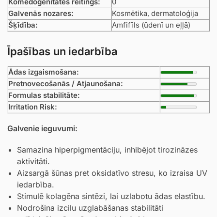
Komedogenitātes reitings:
0
Galvenās nozares:
Kosmētika, dermatoloģija
Šķīdība:
Amfifīls (ūdenī un eļļā)
Īpašības un iedarbība
Ādas izgaismošana:
Pretnovecošanās / Atjaunošana:
Formulas stabilitāte:
Irritation Risk:
Galvenie ieguvumi:
Samazina hiperpigmentāciju, inhibējot tirozināzes
aktivitāti.
Aizsargā šūnas pret oksidatīvo stresu, ko izraisa UV
iedarbība.
Stimulē kolagēna sintēzi, lai uzlabotu ādas elastību.
Nodrošina izcilu uzglabāšanas stabilitāti