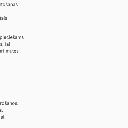
antošanas
tais
nepieciešams
, lai
arī mutes
airošanos.
s.
ai.