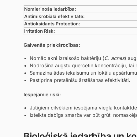
Nomierinoša iedarbība:
Antimikrobiālā efektivitāte:
Antioksidants Protection:
Irritation Risk:
Galvenās priekšrocības:
Nomāc akni izraisošo baktēriju (
C. acnes
) aug
Nodrošina augstu quercetin koncentrāciju, lai n
Samazina ādas iekaisumu un lokālu apsārtumu
Pastiprina pretsēnīšu ārstēšanas efektivitāti.
Iespējamie riski:
Jutīgiem cilvēkiem iespējama viegla kontaktder
Izteikta dabīga smarža var būt grūti nomaskē
Bioloģiskā iedarbība un ko