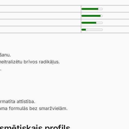
šanu.
eitralizētu brīvos radikāļus.
.
matīta attīstība.
jama formulās bez smaržvielām.
smētiskais profils