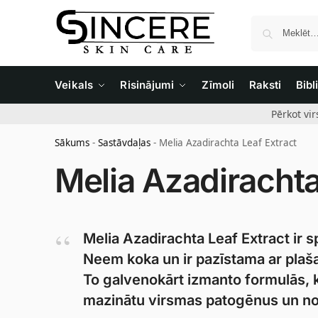
Veikals
Risinājumi
Zīmoli
Raksti
Bibl
Pērkot vi
Sākums
-
Sastāvdaļas
-
Melia Azadirachta Leaf Extract
Melia Azadirachta
Melia Azadirachta Leaf Extract ir 
Neem koka un ir pazīstama ar plaš
To galvenokārt izmanto formulās, ka
mazinātu virsmas patogēnus un no