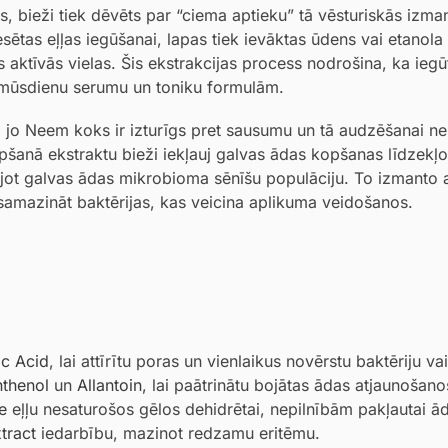
s, bieži tiek dēvēts par “ciema aptieku” tā vēsturiskās izm
sētas eļļas iegūšanai, lapas tiek ievāktas ūdens vai etanola
as aktīvās vielas. Šis ekstrakcijas process nodrošina, ka iegū
r mūsdienu serumu un toniku formulām.
me, jo Neem koks ir izturīgs pret sausumu un tā audzēšanai 
šanā ekstraktu bieži iekļauj galvas ādas kopšanas līdzekļos
lējot galvas ādas mikrobioma sēnīšu populāciju. To izmanto 
amazināt baktērijas, kas veicina aplikuma veidošanos.
ic Acid
, lai attīrītu poras un vienlaikus novērstu baktēriju v
thenol
un
Allantoin
, lai paātrinātu bojātas ādas atjaunošano
e
eļļu nesaturošos gēlos dehidrētai, nepilnībām pakļautai ād
tract
iedarbību, mazinot redzamu eritēmu.