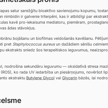
a lapas satur sarežģītu bioaktīvo savienojumu kopumu, tosta
nimbidin ir galvenie triterpēni, kas ir atbildīgi par ekstrakt
lekulas kavē pro-iekaisuma mediatoru, piemēram, prostaglan
īvas ādas stāvokļus.
mbrānu bojāšanu un biofilmas veidošanās kavēšanu. Pētījum
āti pret
Staphylococcus aureus
un dažādiem sēnīšu celmiem
apu ekstrakts sniedz šos terapeitiskos ieguvumus, neaizspro
rol, nodrošina sekundāru ieguvumu — oksidatīvā stresa maz
s (ROS), ko rada UV iedarbība un piesārņojums, novēršot lip
manto ekstraktu
Butylene Glycol
vai
Glycerin
bāzēs, lai nodro
zcelsme