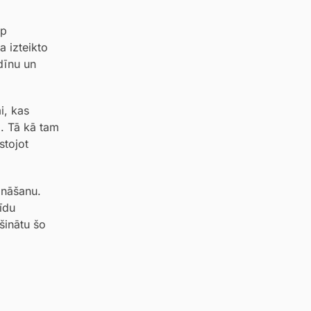
rp
a izteikto
dīnu un
i, kas
. Tā kā tam
stojot
ināšanu.
īdu
šinātu šo