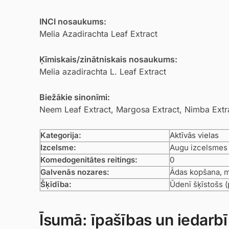
INCI nosaukums:
Melia Azadirachta Leaf Extract
Ķīmiskais/zinātniskais nosaukums:
Melia azadirachta L. Leaf Extract
Biežākie sinonīmi:
Neem Leaf Extract, Margosa Extract, Nimba Extr
Kategorija:
Aktīvās vielas
Izcelsme:
Augu izcelsmes
Komedogenitātes reitings:
0
Galvenās nozares:
Ādas kopšana, 
Šķīdība:
Ūdenī šķīstošs (
Īsumā: īpašības un iedarb