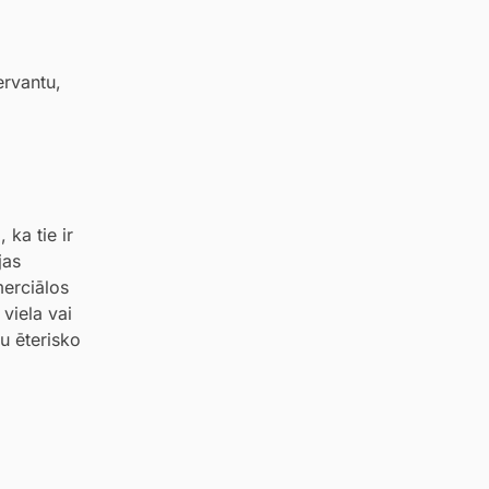
ervantu,
ka tie ir
jas
merciālos
viela vai
tu ēterisko