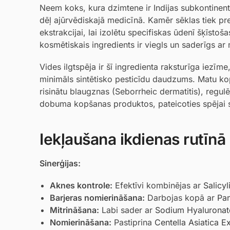
Neem koks, kura dzimtene ir Indijas subkontinent
dēļ ajūrvēdiskajā medicīnā. Kamēr sēklas tiek pre
ekstrakcijai, lai izolētu specifiskas ūdenī šķīstoš
kosmētiskais ingredients ir viegls un saderīgs a
Vides ilgtspēja ir šī ingredienta raksturīga iezī
minimāls sintētisko pesticīdu daudzums. Matu kop
risinātu blaugznas (Seborrheic dermatitis), regu
dobuma kopšanas produktos, pateicoties spējai s
Iekļaušana ikdienas rutīnā
Sinerģijas:
Aknes kontrole:
Efektīvi kombinējas ar
Salicyl
Barjeras nomierināšana:
Darbojas kopā ar
Pan
Mitrināšana:
Labi sader ar
Sodium Hyaluronat
Nomierināšana:
Pastiprina
Centella Asiatica Ex