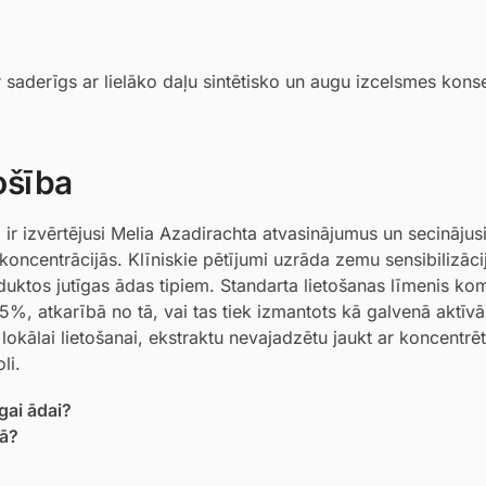
r saderīgs ar lielāko daļu sintētisko un augu izcelsmes kons
ošība
r izvērtējusi Melia Azadirachta atvasinājumus un secinājusi, 
koncentrācijās. Klīniskie pētījumi uzrāda zemu sensibilizāci
duktos jutīgas ādas tipiem. Standarta lietošanas līmenis ko
%, atkarībā no tā, vai tas tiek izmantots kā galvenā aktīvā 
 lokālai lietošanai, ekstraktu nevajadzētu jaukt ar koncentrē
li.
gai ādai?
mā?