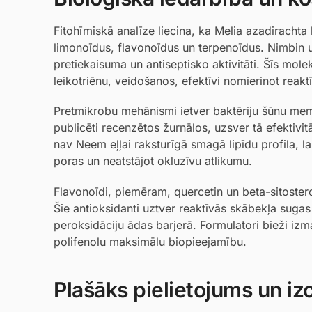
Fitohīmiskā analīze liecina, ka Melia azadiracht
limonoīdus, flavonoīdus un terpenoīdus. Nimbin un 
pretiekaisuma un antiseptisko aktivitāti. Šīs mo
leikotriēnu, veidošanos, efektīvi nomierinot reakt
Pretmikrobu mehānismi ietver baktēriju šūnu me
publicēti recenzētos žurnālos, uzsver tā efektivit
nav Neem eļļai raksturīgā smagā lipīdu profila, l
poras un neatstājot okluzīvu atlikumu.
Flavonoīdi, piemēram, quercetin un beta-sitoste
Šie antioksidanti uztver reaktīvās skābekļa suga
peroksidāciju ādas barjerā. Formulatori bieži iz
polifenolu maksimālu biopieejamību.
Plašāks pielietojums un i