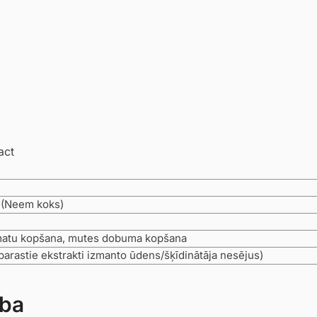
act
 (Neem koks)
matu kopšana, mutes dobuma kopšana
parastie ekstrakti izmanto ūdens/šķīdinātāja nesējus)
ība