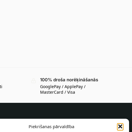
100% droša norēķināšanās
ti
GooglePay / ApplePay /
MasterCard / Visa
INFORMĀCIJA PIRCĒJAM
Piekrišanas pārvaldība