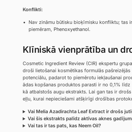
Konflikti:
Nav zināmu būtisku bioķīmisku konfliktu; tas i
piemēram,
Phenoxyethanol
.
Klīniskā vienprātība un dr
Cosmetic Ingredient Review (CIR) ekspertu grupa i
droši lietošanai kosmētikas formulās pašreizējās 
potenciālu, padarot to piemērotu iekļaušanai pro
ādas kopšanas produktos parasti ir no 0,1% līdz 5
kā atbalstošs augu ekstrakts. Lai gan tas ir drošs
eļļu, kurai nepieciešami atšķirīgi drošības protoko
Vai Melia Azadirachta Leaf Extract ir drošs jutī
Vai šis ekstrakts palīdz aktīvas aknes gadīju
Vai tas ir tas pats, kas Neem Oil?