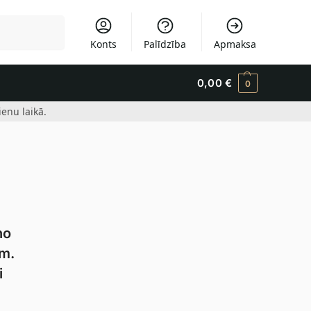
Meklēšana
Konts
Palīdzība
Apmaksa
0,00
€
0
enu laikā.
no
ām.
i