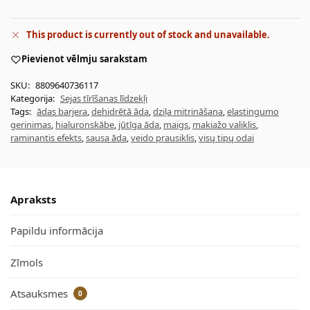
This product is currently out of stock and unavailable.
Pievienot vēlmju sarakstam
SKU:
8809640736117
Kategorija:
Sejas tīrīšanas līdzekļi
Tags:
ādas barjera
,
dehidrētā āda
,
dziļa mitrināšana
,
elastingumo
gerinimas
,
hialuronskābe
,
jūtīga āda
,
maigs
,
makiažo valiklis
,
raminantis efekts
,
sausa āda
,
veido prausiklis
,
visų tipų odai
Apraksts
Papildu informācija
Zīmols
Atsauksmes
0