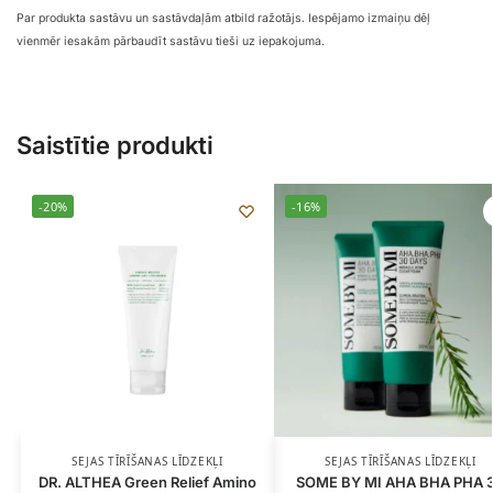
Par produkta sastāvu un sastāvdaļām atbild ražotājs. Iespējamo izmaiņu dēļ
vienmēr iesakām pārbaudīt sastāvu tieši uz iepakojuma.
Saistītie produkti
-20%
-16%
SEJAS TĪRĪŠANAS LĪDZEKĻI
SEJAS TĪRĪŠANAS LĪDZEKĻI
DR. ALTHEA Green Relief Amino
SOME BY MI AHA BHA PHA 