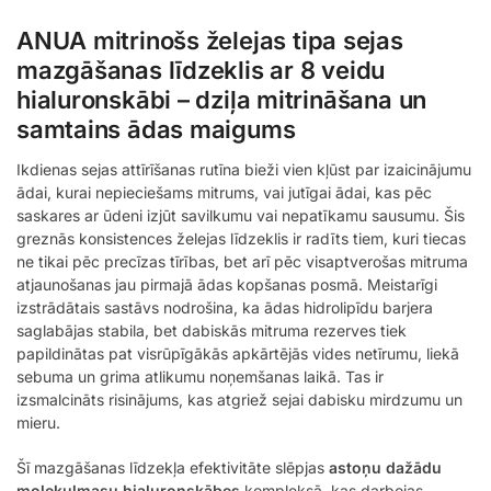
ANUA mitrinošs želejas tipa sejas
mazgāšanas līdzeklis ar 8 veidu
hialuronskābi – dziļa mitrināšana un
samtains ādas maigums
Ikdienas sejas attīrīšanas rutīna bieži vien kļūst par izaicinājumu
ādai, kurai nepieciešams mitrums, vai jutīgai ādai, kas pēc
saskares ar ūdeni izjūt savilkumu vai nepatīkamu sausumu. Šis
greznās konsistences želejas līdzeklis ir radīts tiem, kuri tiecas
ne tikai pēc precīzas tīrības, bet arī pēc visaptverošas mitruma
atjaunošanas jau pirmajā ādas kopšanas posmā. Meistarīgi
izstrādātais sastāvs nodrošina, ka ādas hidrolipīdu barjera
saglabājas stabila, bet dabiskās mitruma rezerves tiek
papildinātas pat visrūpīgākās apkārtējās vides netīrumu, liekā
sebuma un grima atlikumu noņemšanas laikā. Tas ir
izsmalcināts risinājums, kas atgriež sejai dabisku mirdzumu un
mieru.
Šī mazgāšanas līdzekļa efektivitāte slēpjas
astoņu dažādu
molekulmasu hialuronskābes
kompleksā, kas darbojas