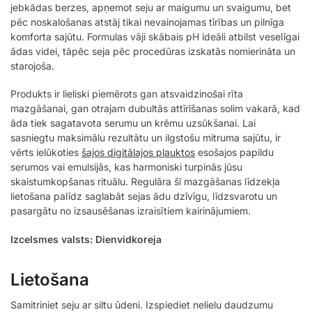
jebkādas berzes, apņemot seju ar maigumu un svaigumu, bet
pēc noskalošanas atstāj tikai nevainojamas tīrības un pilnīga
komforta sajūtu. Formulas vāji skābais pH ideāli atbilst veselīgai
ādas videi, tāpēc seja pēc procedūras izskatās nomierināta un
starojoša.
Produkts ir lieliski piemērots gan atsvaidzinošai rīta
mazgāšanai, gan otrajam dubultās attīrīšanas solim vakarā, kad
āda tiek sagatavota serumu un krēmu uzsūkšanai. Lai
sasniegtu maksimālu rezultātu un ilgstošu mitruma sajūtu, ir
vērts ielūkoties
šajos digitālajos plauktos
esošajos papildu
serumos vai emulsijās, kas harmoniski turpinās jūsu
skaistumkopšanas rituālu. Regulāra šī mazgāšanas līdzekļa
lietošana palīdz saglabāt sejas ādu dzīvīgu, līdzsvarotu un
pasargātu no izsausēšanas izraisītiem kairinājumiem.
Izcelsmes valsts: Dienvidkoreja
Lietošana
Samitriniet seju ar siltu ūdeni. Izspiediet nelielu daudzumu