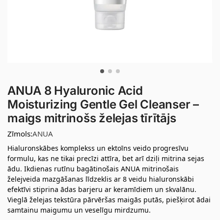
ANUA 8 Hyaluronic Acid
Moisturizing Gentle Gel Cleanser –
maigs mitrinošs želejas tīrītājs
Zīmols:
ANUA
Hialuronskābes komplekss un ektoīns veido progresīvu
formulu, kas ne tikai precīzi attīra, bet arī dziļi mitrina sejas
ādu. Ikdienas rutīnu bagātinošais ANUA mitrinošais
želejveida mazgāšanas līdzeklis ar 8 veidu hialuronskābi
efektīvi stiprina ādas barjeru ar keramīdiem un skvalānu.
Vieglā želejas tekstūra pārvēršas maigās putās, piešķirot ādai
samtainu maigumu un veselīgu mirdzumu.