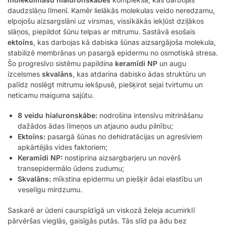
daudzslāņu līmenī. Kamēr lielākās molekulas veido neredzamu,
elpojošu aizsargslāni uz virsmas, vissīkākās iekļūst dziļākos
slāņos, piepildot šūnu telpas ar mitrumu. Sastāvā esošais
ektoīns
, kas darbojas kā dabiska šūnas aizsargājoša molekula,
stabilizē membrānas un pasargā epidermu no osmotiskā stresa.
Šo progresīvo sistēmu papildina
keramīdi NP
un augu
izcelsmes
skvalāns
, kas atdarina dabisko ādas struktūru un
palīdz noslēgt mitrumu iekšpusē, piešķirot sejai tvirtumu un
neticamu maiguma sajūtu.
8 veidu hialuronskābe:
nodrošina intensīvu mitrināšanu
dažādos ādas līmeņos un atjauno audu pilnību;
Ektoīns:
pasargā šūnas no dehidratācijas un agresīviem
apkārtējās vides faktoriem;
Keramīdi NP:
nostiprina aizsargbarjeru un novērš
transepidermālo ūdens zudumu;
Skvalāns:
mīkstina epidermu un piešķir ādai elastību un
veselīgu mirdzumu.
Saskarē ar ūdeni caurspīdīgā un viskozā želeja acumirklī
pārvēršas vieglās, gaisīgās putās. Tās slīd pa ādu bez