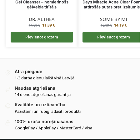
Gel Cleanser – nomierinošs
Days Miracle Acne Clear Foa
gēlveida tīrītājs
attīrošās putas pret izsitumi
DR. ALTHEA
SOME BY MI
11,89
€
14,19
€
14,89
€
16,99
€
Pievienot grozam
Pievienot grozam
Ātra piegāde
1-3 darba dienu laikā visā Latvijā
Naudas atgriešana
14 dienu atgriešanas garantija
Kvalitāte un uzticamība
Pazīstami un rūpīgi atlasīti produkti
100% droša norēķināšanās
GooglePay / ApplePay / MasterCard / Visa