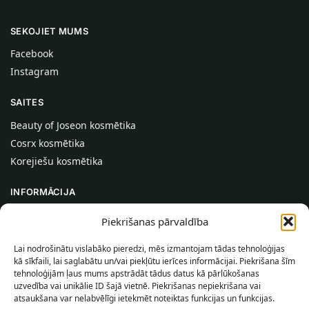
SEKOJIET MUMS
Facebook
Instagram
SAITES
Beauty of Joseon kosmētika
Cosrx kosmētika
Korejiešu kosmētika
INFORMĀCIJA
Par mums
Piekrišanas pārvaldība
Kontakti
Lai nodrošinātu vislabāko pieredzi, mēs izmantojam tādas tehnoloģijas
Palīdzība
kā sīkfaili, lai saglabātu un/vai piekļūtu ierīces informācijai. Piekrišana šīm
tehnoloģijām ļaus mums apstrādāt tādus datus kā pārlūkošanas
INFORMĀCIJA PIRCĒJAM
uzvedība vai unikālie ID šajā vietnē. Piekrišanas nepiekrišana vai
atsaukšana var nelabvēlīgi ietekmēt noteiktas funkcijas un funkcijas.
Piegādes nosacījumi