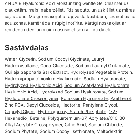
ANUA 8 Hyaluronic Acid Moisturizing Gentle Gel Cleanser uz
plaukstām, maigi paberzējiet, līdz saputo, un uzklājiet uz mitras
sejas ādas. Maigi iemasējiet ar apļveida kustībām, izvairoties no
acu zonas, kamēr āda ir rūpīgi notīrīta. Kārtīgi noskalojiet ar
remdenu ūdeni un maigi nosusiniet seju ar tīru dvieli.
Sastāvdaļas
Water
,
Glycerin
,
Sodium Cocoyl Glycinate
,
Lauryl
Hydroxysultaine
,
Coco-Glucoside
,
Sodium Lauroyl Glutamate
,
Quillaja Saponaria Bark Extract
,
Hydrolyzed Vegetable Protein
,
Hydroxypropyltrimonium Hyaluronate
,
Sodium Hyaluronate
,
Hydrolyzed Hyaluronic Acid
,
Sodium Acetylated Hyaluronate
,
Hyaluronic Acid
,
Hydrolyzed Sodium Hyaluronate
,
Sodium
Hyaluronate Crosspolymer
,
Potassium Hyaluronate
,
Panthenol
,
Zinc PCA
,
Decyl Glucoside
,
Hectorite
,
Pentylene Glycol
,
Caprylyl Glycol
,
Hydroxypropyl Starch Phosphate
,
1-2-
Hexanediol
,
Betaine
,
Polyquaternium-67
,
Acrylates/C10-30
Alkyl Acrylate Crosspolymer
,
Citric Acid
,
Sodium Chloride
,
Sodium Phytate
,
Sodium Cocoyl Isethionate
,
Maltodextrin