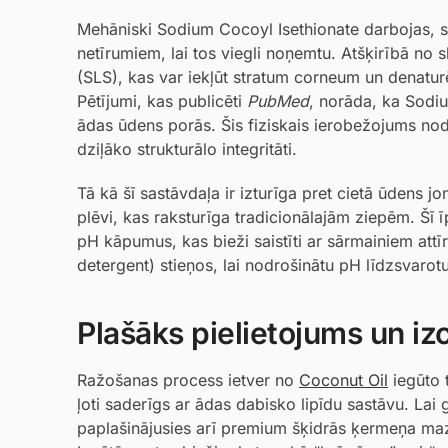
Mehāniski Sodium Cocoyl Isethionate darbojas, s
netīrumiem, lai tos viegli noņemtu. Atšķirībā no
(SLS), kas var iekļūt stratum corneum un denaturēt
Pētījumi, kas publicēti
PubMed
, norāda, ka Sodiu
ādas ūdens porās. Šis fiziskais ierobežojums nod
dziļāko strukturālo integritāti.
Tā kā šī sastāvdaļa ir izturīga pret cietā ūdens j
plēvi, kas raksturīga tradicionālajām ziepēm. Šī 
pH kāpumus, kas bieži saistīti ar sārmainiem attīr
detergent) stieņos, lai nodrošinātu pH līdzsvarotu
Plašāks pielietojums un i
Ražošanas process ietver no
Coconut Oil
iegūto t
ļoti saderīgs ar ādas dabisko lipīdu sastāvu. Lai 
paplašinājusies arī premium šķidrās ķermeņa ma