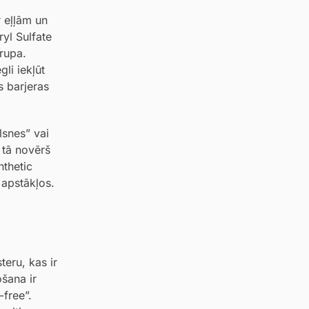
 eļļām un
yl Sulfate
grupa.
li iekļūt
s barjeras
lsnes” vai
 tā novērš
nthetic
 apstākļos.
teru, kas ir
ošana ir
free”.