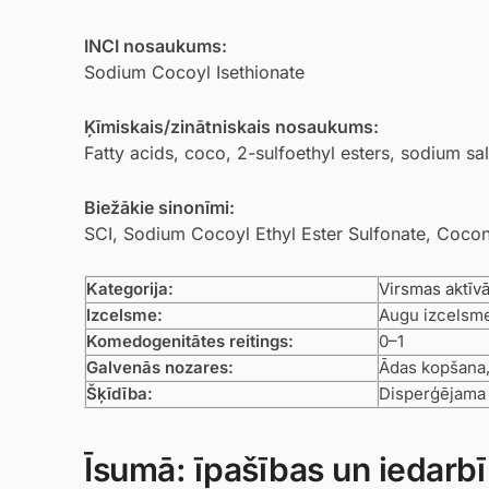
INCI nosaukums:
Sodium Cocoyl Isethionate
Ķīmiskais/zinātniskais nosaukums:
Fatty acids, coco, 2-sulfoethyl esters, sodium sal
Biežākie sinonīmi:
SCI, Sodium Cocoyl Ethyl Ester Sulfonate, Coconu
Kategorija:
Virsmas aktīvā
Izcelsme:
Augu izcelsm
Komedogenitātes reitings:
0–1
Galvenās nozares:
Ādas kopšana,
Šķīdība:
Disperģējama ū
Īsumā: īpašības un iedarb