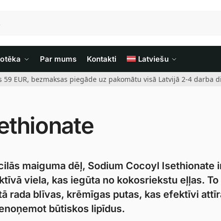
iotēka
Par mums
Kontakti
Latviešu
rs 59 EUR, bezmaksas piegāde uz pakomātu visā Latvijā 2-4 darba di
ethionate
cilās maiguma dēļ, Sodium Cocoyl Isethionate i
īvā viela, kas iegūta no kokosriekstu eļļas. To
tā rada blīvas, krēmīgas putas, kas efektīvi attīr
nenoņemot būtiskos lipīdus.