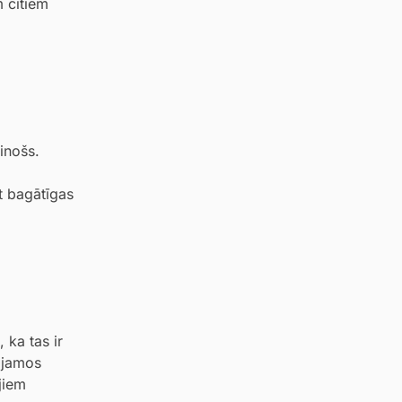
m citiem
inošs.
ot bagātīgas
 ka tas ir
lojamos
jiem