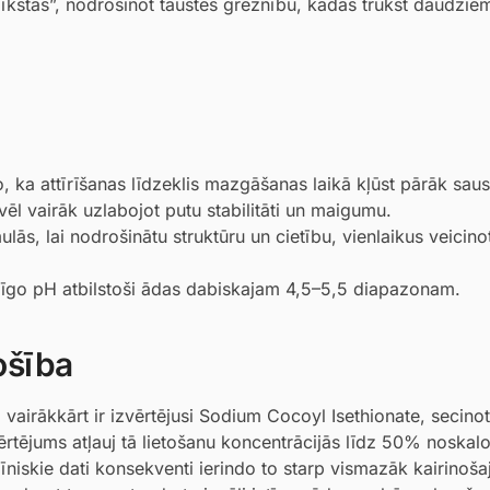
mīkstas”, nodrošinot taustes greznību, kādas trūkst daudzie
, ka attīrīšanas līdzeklis mazgāšanas laikā kļūst pārāk saus
vēl vairāk uzlabojot putu stabilitāti un maigumu.
lās, lai nodrošinātu struktūru un cietību, vienlaikus veicin
līgo pH atbilstoši ādas dabiskajam 4,5–5,5 diapazonam.
ošība
airākkārt ir izvērtējusi Sodium Cocoyl Isethionate, secinot,
ērtējums atļauj tā lietošanu koncentrācijās līdz 50% noska
iskie dati konsekventi ierindo to starp vismazāk kairinoša