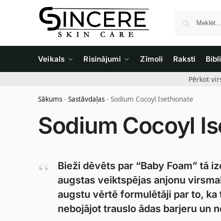
Veikals
Risinājumi
Zīmoli
Raksti
Bibl
Pērkot vi
Sākums
-
Sastāvdaļas
-
Sodium Cocoyl Isethionate
Sodium Cocoyl Is
Bieži dēvēts par “Baby Foam” tā iz
augstas veiktspējas anjonu virsmakt
augstu vērtē formulētāji par to, ka 
nebojājot trauslo ādas barjeru un 