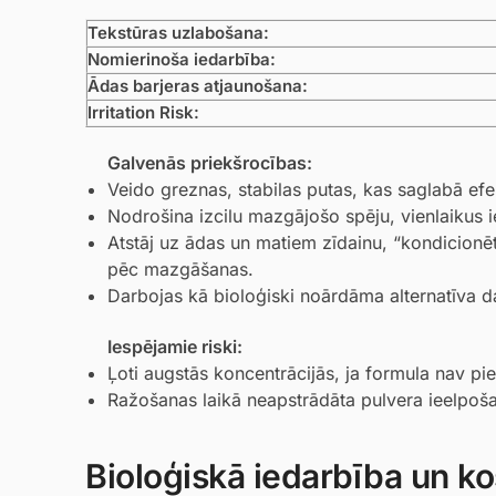
Tekstūras uzlabošana:
Nomierinoša iedarbība:
Ādas barjeras atjaunošana:
Irritation Risk:
Galvenās priekšrocības:
Veido greznas, stabilas putas, kas saglabā efekt
Nodrošina izcilu mazgājošo spēju, vienlaikus i
Atstāj uz ādas un matiem zīdainu, “kondicionē
pēc mazgāšanas.
Darbojas kā bioloģiski noārdāma alternatīva 
Iespējamie riski:
Ļoti augstās koncentrācijās, ja formula nav pien
Ražošanas laikā neapstrādāta pulvera ieelpoša
Bioloģiskā iedarbība un ko