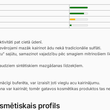
ivitāti pat cietā ūdenī.
evērojami mazāk kairinot ādu nekā tradicionālie sulfāti.
tu” sajūtu, samazinot vajadzību pēc smagiem mitrinošiem l
daudziem sintētiskiem mazgāšanas līdzekļiem.
ācīgi buferēta, var izraisīt ļoti vieglu acu kairinājumu.
na var kairināt; tomēr gatavos kosmētikas produktos tas ne
smētiskais profils