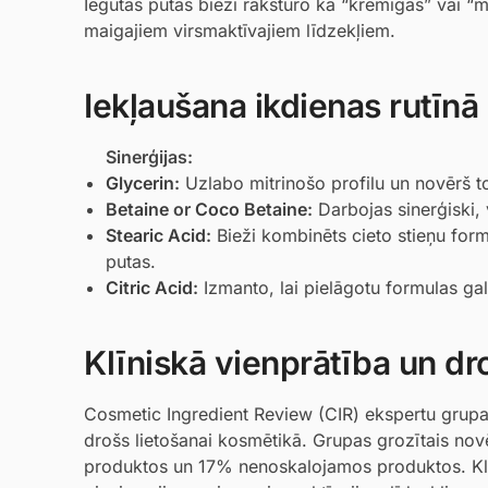
Iegūtās putas bieži raksturo kā “krēmīgas” vai “
maigajiem virsmaktīvajiem līdzekļiem.
Iekļaušana ikdienas rutīnā
Sinerģijas:
Glycerin
:
Uzlabo mitrinošo profilu un novērš to
Betaine
or
Coco Betaine
:
Darbojas sinerģiski, 
Stearic Acid
:
Bieži kombinēts cieto stieņu formu
putas.
Citric Acid
:
Izmanto, lai pielāgotu formulas ga
Klīniskā vienprātība un dr
Cosmetic Ingredient Review (CIR) ekspertu grupa v
drošs lietošanai kosmētikā. Grupas grozītais nov
produktos un 17% nenoskalojamos produktos. Klīn