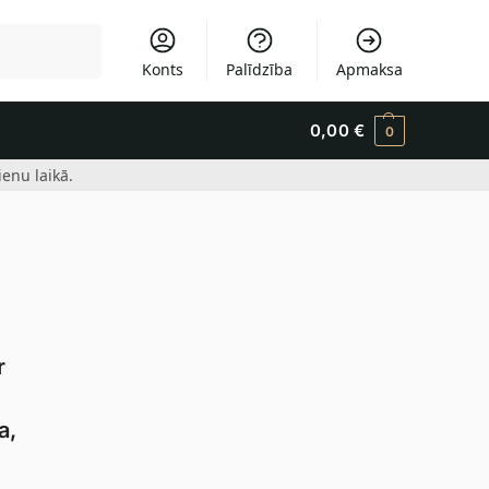
Meklēšana
Konts
Palīdzība
Apmaksa
0,00
€
0
enu laikā.
r
a,