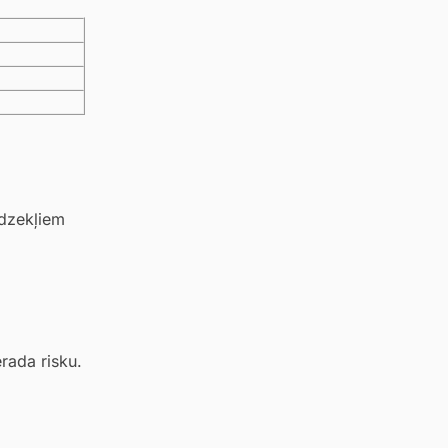
īdzekļiem
rada risku.