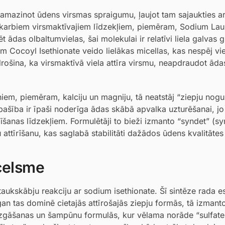
amazinot ūdens virsmas spraigumu, ļaujot tam sajaukties ar
 skarbiem virsmaktīvajiem līdzekļiem, piemēram, Sodium Laur
 ādas olbaltumvielas, šai molekulai ir relatīvi liela galvas 
m Cocoyl Isethionate veido lielākas micellas, kas nespēj vieg
rošina, ka virsmaktīvā viela attīra virsmu, neapdraudot āda
oniem, piemēram, kalciju un magniju, tā neatstāj “ziepju nogu
īpašība ir īpaši noderīga ādas skābā apvalka uzturēšanai, jo
īšanas līdzekļiem. Formulētāji to bieži izmanto “syndet” (sy
 attīrīšanu, kas saglabā stabilitāti dažādos ūdens kvalitātes
zcelsme
aukskābju reakciju ar sodium isethionate. Šī sintēze rada es
gan tas dominē cietajās attīrošajās ziepju formās, tā izmant
zgāšanas un šampūnu formulās, kur vēlama norāde “sulfate-