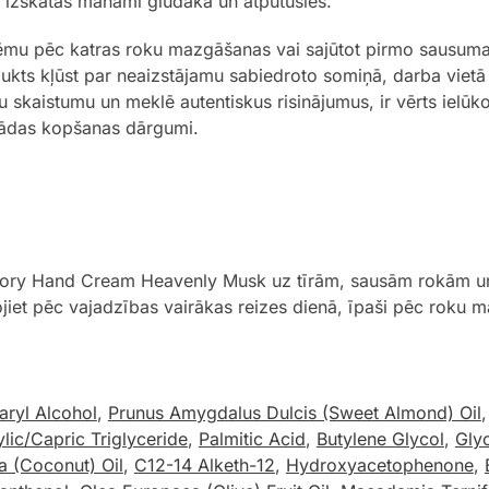
a izskatās manāmi gludāka un atpūtusies.
krēmu pēc katras roku mazgāšanas vai sajūtot pirmo sausuma 
dukts kļūst par neaizstājamu sabiedroto somiņā, darba vietā
 skaistumu un meklē autentiskus risinājumus, ir vērts ielūk
e ādas kopšanas dārgumi.
ory Hand Cream Heavenly Musk uz tīrām, sausām rokām un
ojiet pēc vajadzības vairākas reizes dienā, īpaši pēc roku 
aryl Alcohol
,
Prunus Amygdalus Dulcis (Sweet Almond) Oil
lic/Capric Triglyceride
,
Palmitic Acid
,
Butylene Glycol
,
Glyc
a (Coconut) Oil
,
C12-14 Alketh-12
,
Hydroxyacetophenone
,