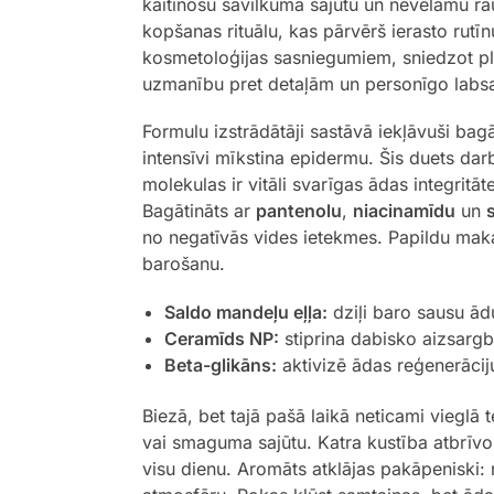
kaitinošu savilkuma sajūtu un nevēlamu raupj
kopšanas rituālu, kas pārvērš ierasto rut
kosmetoloģijas sasniegumiem, sniedzot plau
uzmanību pret detaļām un personīgo labsaj
Formulu izstrādātāji sastāvā iekļāvuši bag
intensīvi mīkstina epidermu. Šis duets dar
molekulas ir vitāli svarīgas ādas integri
Bagātināts ar
pantenolu
,
niacinamīdu
un
no negatīvās vides ietekmes. Papildu mak
barošanu.
Saldo mandeļu eļļa:
dziļi baro sausu ād
Ceramīds NP:
stiprina dabisko aizsargb
Beta-glikāns:
aktivizē ādas reģenerāciju 
Biezā, bet tajā pašā laikā neticami vieglā
vai smaguma sajūtu. Katra kustība atbrīv
visu dienu. Aromāts atklājas pakāpeniski