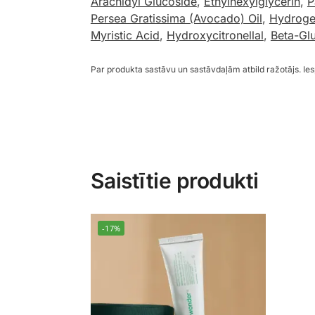
Arachidyl Glucoside
,
Ethylhexylglycerin
,
P
Persea Gratissima (Avocado) Oil
,
Hydroge
Myristic Acid
,
Hydroxycitronellal
,
Beta-Gl
Par produkta sastāvu un sastāvdaļām atbild ražotājs. I
Saistītie produkti
-17%