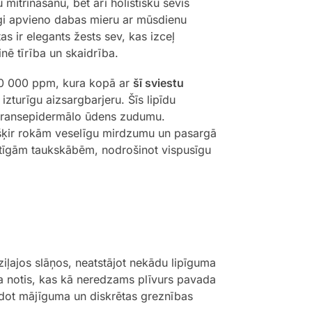
 mitrināšanu, bet arī holistisku sevis
īgi apvieno dabas mieru ar mūsdienu
s ir elegants žests sev, kas izceļ
nē tīrība un skaidrība.
30 000 ppm, kura kopā ar
šī sviestu
izturīgu aizsargbarjeru. Šīs lipīdu
ot transepidermālo ūdens zudumu.
iešķir rokām veselīgu mirdzumu un pasargā
rtīgām taukskābēm, nodrošinot vispusīgu
ziļajos slāņos, neatstājot nekādu lipīguma
a notis, kas kā neredzams plīvurs pavada
adot mājīguma un diskrētas greznības