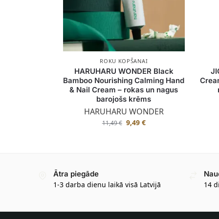
ROKU KOPŠANAI
HARUHARU WONDER Black
JI
Bamboo Nourishing Calming Hand
Crea
& Nail Cream – rokas un nagus
barojošs krēms
HARUHARU WONDER
9,49
€
11,49
€
Ātra piegāde
Nau
1-3 darba dienu laikā visā Latvijā
14 d