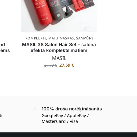
KOMPLEKTI
,
MATU MASKAS
,
ŠAMPŪNI
nd
MASIL 38 Salon Hair Set – salona
krēms
efekta komplekts matiem
MASIL
27,59
€
27,79
€
100% droša norēķināšanās
ti
GooglePay / ApplePay /
MasterCard / Visa