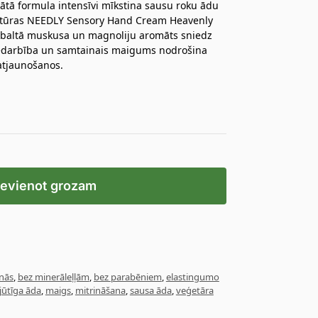
tā formula intensīvi mīkstina sausu roku ādu
ekstūras NEEDLY Sensory Hand Cream Heavenly
s baltā muskusa un magnoliju aromāts sniedz
 iedarbība un samtainais maigums nodrošina
atjaunošanos.
ievienot grozam
nās
,
bez minerāleļļām
,
bez parabēniem
,
elastingumo
jūtīga āda
,
maigs
,
mitrināšana
,
sausa āda
,
veģetāra