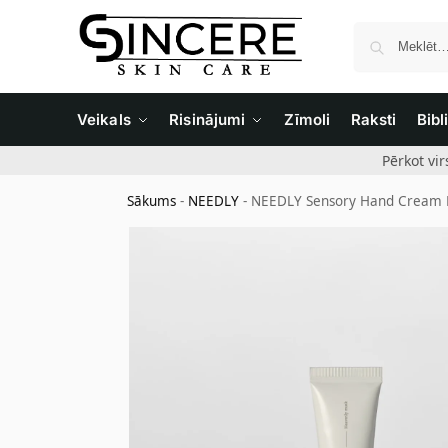
Veikals
Risinājumi
Zīmoli
Raksti
Bibl
Pērkot vi
Sākums
-
NEEDLY
-
NEEDLY Sensory Hand Cream H