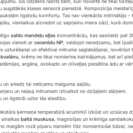
umu. Šis līdzeklis radīts tiem, kuri novērtē ne tikai tūlītēju
īnu augstākās klases sensorā pieredzē. Kompozīcija meistar
kstām ilgstošu komfortu. Tas nav vienkāršs mitrinātājs – ta
ūtu, vienlaikus aizvedot uz sapņainu miera oāzi, kurā domi
ātīgu
saldo mandeļu eļļas
koncentrāciju, kas sasniedz pat 
bojas vienoti ar
ceramīdu NP
, veidojot neredzamu, bet īpaši 
tātes uzturēšanai un efektīvai mitruma saglabāšanai, novērš
skvalānu
, krēms ne tikai nomierina kairinājumus, bet arī p
adāmijas, argāna, avokado un olīveļļas piesātina ādu ar vē
u un sniedz tai neticamu maiguma sajūtu.
arjeru un neļauj mitrumam iztvaikot no dziļajiem slāņiem.
un ilgstoši uztur tās elastību.
 tekstūra ķermeņa temperatūrā acumirklī izkūst un uzsūcas d
o smalkas
baltā muskusa
, magnolijas un krēmīga sandalkok
: no maigām rozā piparu niansēm līdz nomierinošai bāzei, r