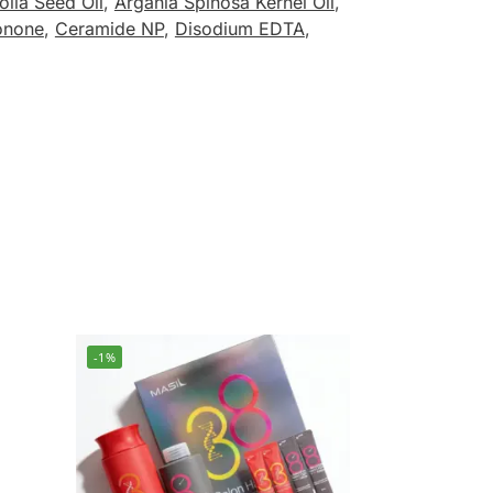
lia Seed Oil
,
Argania Spinosa Kernel Oil
,
onone
,
Ceramide NP
,
Disodium EDTA
,
-1%