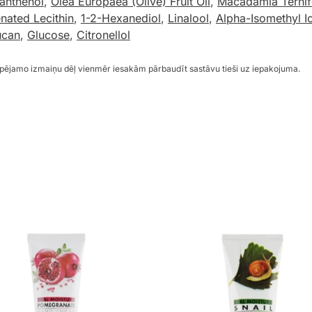
anthenol
,
Olea Europaea (Olive) Fruit Oil
,
Macadamia Ternifo
nated Lecithin
,
1-2-Hexanediol
,
Linalool
,
Alpha-Isomethyl I
ucan
,
Glucose
,
Citronellol
espējamo izmaiņu dēļ vienmēr iesakām pārbaudīt sastāvu tieši uz iepakojuma.