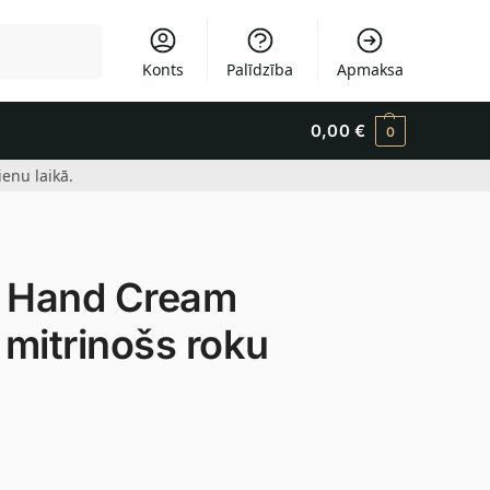
Meklēšana
Konts
Palīdzība
Apmaksa
0,00
€
0
enu laikā.
 Hand Cream
mitrinošs roku