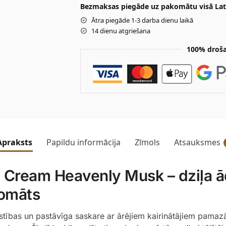
Bezmaksas piegāde uz pakomātu visā Latv
Ātra piegāde 1-3 darba dienu laikā
14 dienu atgriešana
100% droša
Apraksts
Papildu informācija
Zīmols
Atsauksmes
Cream Heavenly Musk – dziļa ā
romāts
stības un pastāvīga saskare ar ārējiem kairinātājiem pamazā