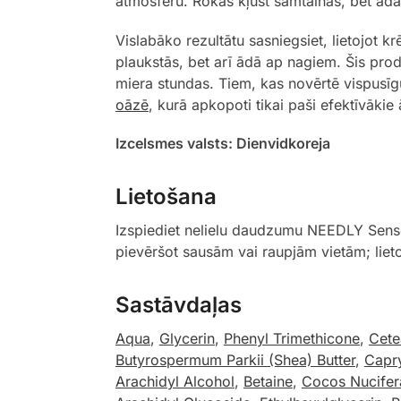
atmosfēru. Rokas kļūst samtainas, bet ād
Vislabāko rezultātu sasniegsiet, lietojot 
plaukstās, bet arī ādā ap nagiem. Šis pro
miera stundas. Tiem, kas novērtē vispusīgu
oāzē
, kurā apkopoti tikai paši efektīvāki
Izcelsmes valsts: Dienvidkoreja
Lietošana
Izspiediet nelielu daudzumu NEEDLY Sens
pievēršot sausām vai raupjām vietām; liet
Sastāvdaļas
Aqua
,
Glycerin
,
Phenyl Trimethicone
,
Cete
Butyrospermum Parkii (Shea) Butter
,
Capry
Arachidyl Alcohol
,
Betaine
,
Cocos Nucifer