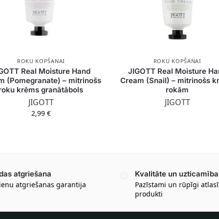
ROKU KOPŠANAI
ROKU KOPŠANAI
GOTT Real Moisture Hand
JIGOTT Real Moisture Ha
m (Pomegranate) – mitrinošs
Cream (Snail) – mitrinošs 
roku krēms granātābols
rokām
JIGOTT
JIGOTT
2,99
€
das atgriešana
Kvalitāte un uzticamība
ienu atgriešanas garantija
Pazīstami un rūpīgi atlasī
produkti