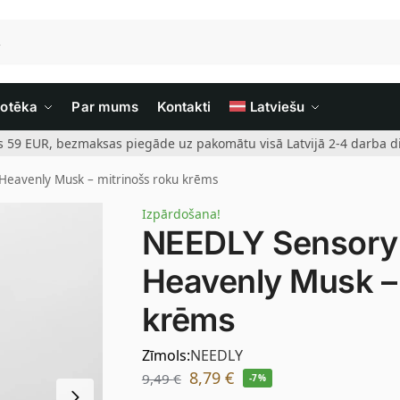
iotēka
Par mums
Kontakti
Latviešu
rs 59 EUR, bezmaksas piegāde uz pakomātu visā Latvijā 2-4 darba di
eavenly Musk – mitrinošs roku krēms
Izpārdošana!
NEEDLY Sensory
Heavenly Musk – 
krēms
Zīmols:
NEEDLY
8,79
€
9,49
€
-7%