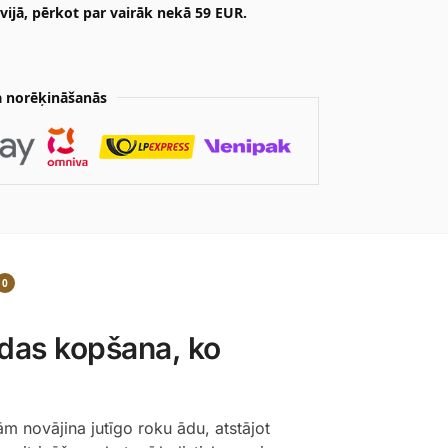
ijā, pērkot par vairāk nekā 59 EUR.
 norēķināšanās
0
das kopšana, ko
m novājina jutīgo roku ādu, atstājot