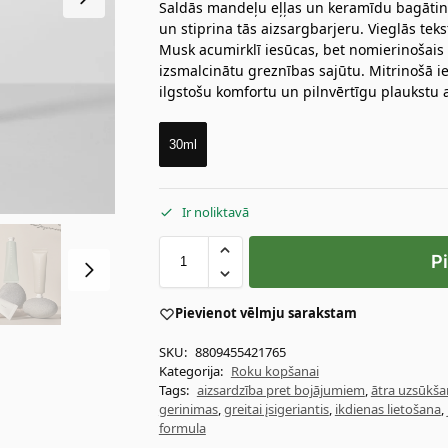
Saldās mandeļu eļļas un keramīdu bagātinā
un stiprina tās aizsargbarjeru. Vieglās t
Musk acumirklī iesūcas, bet nomierinošai
izsmalcinātu greznības sajūtu. Mitrinošā
ilgstošu komfortu un pilnvērtīgu plaukstu 
30ml
Ir noliktavā
P
Pievienot vēlmju sarakstam
SKU:
8809455421765
Kategorija:
Roku kopšanai
Tags:
aizsardzība pret bojājumiem
,
ātra uzsūkša
gerinimas
,
greitai įsigeriantis
,
ikdienas lietošana
,
formula