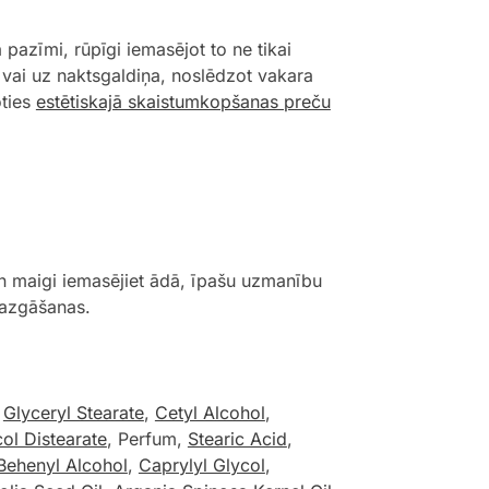
pazīmi, rūpīgi iemasējot to ne tikai
 vai uz naktsgaldiņa, noslēdzot vakara
oties
estētiskajā skaistumkopšanas preču
 maigi iemasējiet ādā, īpašu uzmanību
mazgāšanas.
,
Glyceryl Stearate
,
Cetyl Alcohol
,
ol Distearate
, Perfum,
Stearic Acid
,
Behenyl Alcohol
,
Caprylyl Glycol
,