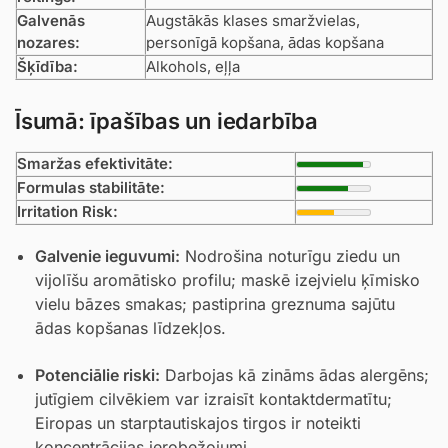
Galvenās
Augstākās klases smaržvielas,
nozares:
personīgā kopšana, ādas kopšana
Šķīdība:
Alkohols, eļļa
Īsumā: īpašības un iedarbība
Smaržas efektivitāte:
Formulas stabilitāte:
Irritation Risk:
Galvenie ieguvumi:
Nodrošina noturīgu ziedu un
vijolīšu aromātisko profilu; maskē izejvielu ķīmisko
vielu bāzes smakas; pastiprina greznuma sajūtu
ādas kopšanas līdzekļos.
Potenciālie riski:
Darbojas kā zināms ādas alergēns;
jutīgiem cilvēkiem var izraisīt kontaktdermatītu;
Eiropas un starptautiskajos tirgos ir noteikti
koncentrācijas ierobežojumi.