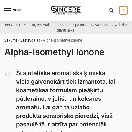
MENIU
0
Pērkot virs 59 EUR, bezmaksas piegāde uz pakomātu visā Latvijā 2-4 darba
dienu laikā.
Sākums
-
Sastāvdaļas
-
Alpha-Isomethyl Ionone
Alpha-Isomethyl Ionone
Šī sintētiskā aromātiskā ķīmiskā
viela galvenokārt tiek izmantota, lai
kosmētikas formulām piešķirtu
pūderainu, vijolīšu un koksnes
aromātu. Lai gan tā uzlabo
produkta sensorisko pieredzi, visā
pasaulē tā ir atzīta par potenciālu