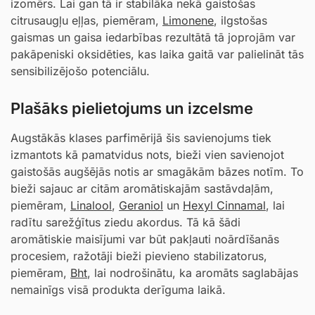
izomērs. Lai gan tā ir stabilāka nekā gaistošas
citrusaugļu eļļas, piemēram,
Limonene
, ilgstošas
gaismas un gaisa iedarbības rezultātā tā joprojām var
pakāpeniski oksidēties, kas laika gaitā var palielināt tās
sensibilizējošo potenciālu.
Plašāks pielietojums un izcelsme
Augstākās klases parfimērijā šis savienojums tiek
izmantots kā pamatvidus nots, bieži vien savienojot
gaistošās augšējās notis ar smagākām bāzes notīm. To
bieži sajauc ar citām aromātiskajām sastāvdaļām,
piemēram,
Linalool
,
Geraniol
un
Hexyl Cinnamal
, lai
radītu sarežģītus ziedu akordus. Tā kā šādi
aromātiskie maisījumi var būt pakļauti noārdīšanās
procesiem, ražotāji bieži pievieno stabilizatorus,
piemēram,
Bht
, lai nodrošinātu, ka aromāts saglabājas
nemainīgs visā produkta derīguma laikā.