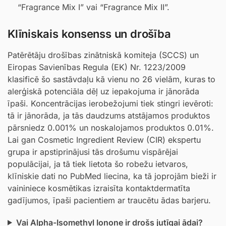
“Fragrance Mix I” vai “Fragrance Mix II”.
Klīniskais konsenss un drošība
Patērētāju drošības zinātniskā komiteja (SCCS) un
Eiropas Savienības Regula (EK) Nr. 1223/2009
klasificē šo sastāvdaļu kā vienu no 26 vielām, kuras to
alerģiskā potenciāla dēļ uz iepakojuma ir jānorāda
īpaši. Koncentrācijas ierobežojumi tiek stingri ievēroti:
tā ir jānorāda, ja tās daudzums atstājamos produktos
pārsniedz 0.001% un noskalojamos produktos 0.01%.
Lai gan Cosmetic Ingredient Review (CIR) ekspertu
grupa ir apstiprinājusi tās drošumu vispārējai
populācijai, ja tā tiek lietota šo robežu ietvaros,
klīniskie dati no PubMed liecina, ka tā joprojām bieži ir
vaininiece kosmētikas izraisīta kontaktdermatīta
gadījumos, īpaši pacientiem ar traucētu ādas barjeru.
Vai Alpha-Isomethyl Ionone ir drošs jutīgai ādai?