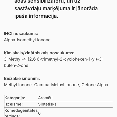
ādas sensibilizatoru, un uz
sastāvdaļu marķējuma ir jānorāda
īpaša informācija.
INCI nosaukums:
Alpha-Isomethyl Ionone
Ķīmiskais/zinātniskais nosaukums:
3-Methyl-4-(2,6,6-trimethyl-2-cyclohexen-1-yl)-3-
buten-2-one
Biežākie sinonīmi:
Methyl Ionone, Gamma-Methyl Ionone, Cetone Alpha
Kategorija:
Aromāti
Izcelsme:
Sintētisks
Komedogenitātes
0
reitings: