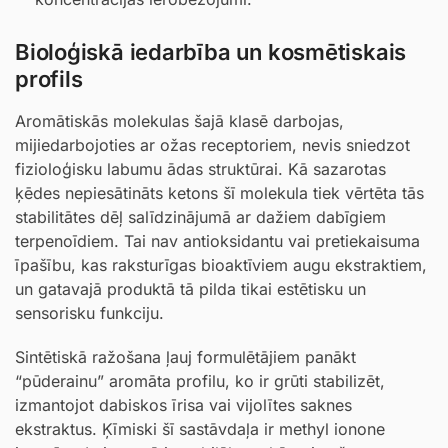
Bioloģiskā iedarbība un kosmētiskais
profils
Aromātiskās molekulas šajā klasē darbojas,
mijiedarbojoties ar ožas receptoriem, nevis sniedzot
fizioloģisku labumu ādas struktūrai. Kā sazarotas
ķēdes nepiesātināts ketons šī molekula tiek vērtēta tās
stabilitātes dēļ salīdzinājumā ar dažiem dabīgiem
terpenoīdiem. Tai nav antioksidantu vai pretiekaisuma
īpašību, kas raksturīgas bioaktīviem augu ekstraktiem,
un gatavajā produktā tā pilda tikai estētisku un
sensorisku funkciju.
Sintētiskā ražošana ļauj formulētājiem panākt
“pūderainu” aromāta profilu, ko ir grūti stabilizēt,
izmantojot dabiskos īrisa vai vijolītes saknes
ekstraktus. Ķīmiski šī sastāvdaļa ir methyl ionone