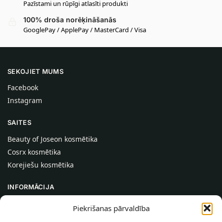
Pazīstami un rūpīgi atlasīti produkti
100% droša norēķināšanās
GooglePay / ApplePay / MasterCard / Visa
SEKOJIET MUMS
Facebook
Instagram
SAITES
Beauty of Joseon kosmētika
Cosrx kosmētika
Korejiešu kosmētika
INFORMĀCIJA
Par mums
Piekrišanas pārvaldība
Kontakti