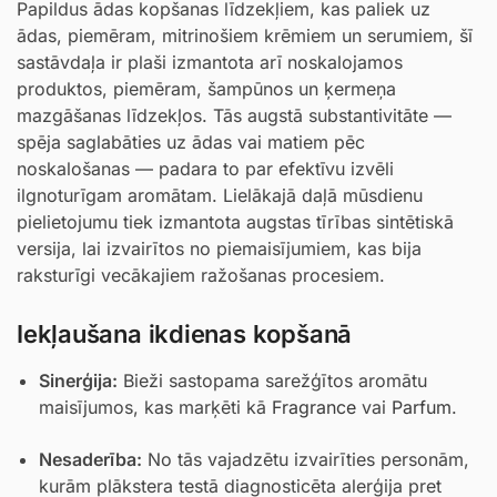
Papildus ādas kopšanas līdzekļiem, kas paliek uz
ādas, piemēram, mitrinošiem krēmiem un serumiem, šī
sastāvdaļa ir plaši izmantota arī noskalojamos
produktos, piemēram, šampūnos un ķermeņa
mazgāšanas līdzekļos. Tās augstā substantivitāte —
spēja saglabāties uz ādas vai matiem pēc
noskalošanas — padara to par efektīvu izvēli
ilgnoturīgam aromātam. Lielākajā daļā mūsdienu
pielietojumu tiek izmantota augstas tīrības sintētiskā
versija, lai izvairītos no piemaisījumiem, kas bija
raksturīgi vecākajiem ražošanas procesiem.
Iekļaušana ikdienas kopšanā
Sinerģija:
Bieži sastopama sarežģītos aromātu
maisījumos, kas marķēti kā
Fragrance
vai
Parfum
.
Nesaderība:
No tās vajadzētu izvairīties personām,
kurām plākstera testā diagnosticēta alerģija pret