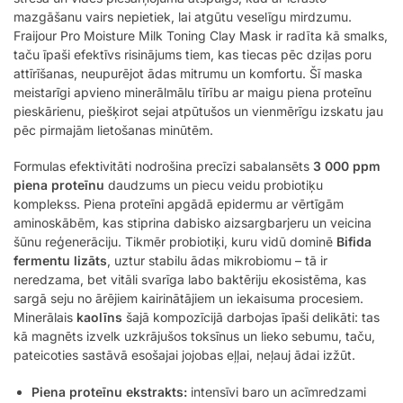
mazgāšanu vairs nepietiek, lai atgūtu veselīgu mirdzumu.
Fraijour Pro Moisture Milk Toning Clay Mask ir radīta kā smalks,
taču īpaši efektīvs risinājums tiem, kas tiecas pēc dziļas poru
attīrīšanas, neupurējot ādas mitrumu un komfortu. Šī maska
meistarīgi apvieno minerālmālu tīrību ar maigu piena proteīnu
pieskārienu, piešķirot sejai atpūtušos un vienmērīgu izskatu jau
pēc pirmajām lietošanas minūtēm.
Formulas efektivitāti nodrošina precīzi sabalansēts
3 000 ppm
piena proteīnu
daudzums un piecu veidu probiotiķu
komplekss. Piena proteīni apgādā epidermu ar vērtīgām
aminoskābēm, kas stiprina dabisko aizsargbarjeru un veicina
šūnu reģenerāciju. Tikmēr probiotiķi, kuru vidū dominē
Bifida
fermentu lizāts
, uztur stabilu ādas mikrobiomu – tā ir
neredzama, bet vitāli svarīga labo baktēriju ekosistēma, kas
sargā seju no ārējiem kairinātājiem un iekaisuma procesiem.
Minerālais
kaolīns
šajā kompozīcijā darbojas īpaši delikāti: tas
kā magnēts izvelk uzkrājušos toksīnus un lieko sebumu, taču,
pateicoties sastāvā esošajai jojobas eļļai, neļauj ādai izžūt.
Piena proteīnu ekstrakts:
intensīvi baro un acīmredzami