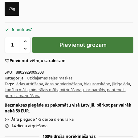
75g
Ir noliktavā
Pievienot grozam
Pievienot vēlmju sarakstam
SKU:
8802929009308
Kategorija:
Uzklājamās sejas maskas
Tags:
ādas attīrīšana
,
ādas nomierināšana
,
hialuronskābe
,
jūtīga āda
,
kaolīna māls
,
minerālais māls
,
mitrināšana
,
niacinamīds
,
pantenols
,
poru samazināšana
Bezmaksas piegāde uz pakomātu visā Latvijā, pērkot par vairāk
nekā 59 EUR.
Ātra piegāde 1-3 darba dienu laikā
14 dienu atgriešana
100% droša norēķināšanās