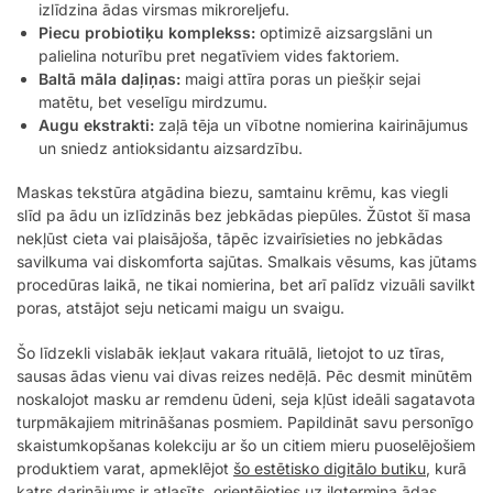
izlīdzina ādas virsmas mikroreljefu.
Piecu probiotiķu komplekss:
optimizē aizsargslāni un
palielina noturību pret negatīviem vides faktoriem.
Baltā māla daļiņas:
maigi attīra poras un piešķir sejai
matētu, bet veselīgu mirdzumu.
Augu ekstrakti:
zaļā tēja un vībotne nomierina kairinājumus
un sniedz antioksidantu aizsardzību.
Maskas tekstūra atgādina biezu, samtainu krēmu, kas viegli
slīd pa ādu un izlīdzinās bez jebkādas piepūles. Žūstot šī masa
nekļūst cieta vai plaisājoša, tāpēc izvairīsieties no jebkādas
savilkuma vai diskomforta sajūtas. Smalkais vēsums, kas jūtams
procedūras laikā, ne tikai nomierina, bet arī palīdz vizuāli savilkt
poras, atstājot seju neticami maigu un svaigu.
Šo līdzekli vislabāk iekļaut vakara rituālā, lietojot to uz tīras,
sausas ādas vienu vai divas reizes nedēļā. Pēc desmit minūtēm
noskalojot masku ar remdenu ūdeni, seja kļūst ideāli sagatavota
turpmākajiem mitrināšanas posmiem. Papildināt savu personīgo
skaistumkopšanas kolekciju ar šo un citiem mieru puoselējošiem
produktiem varat, apmeklējot
šo estētisko digitālo butiku
, kurā
katrs darinājums ir atlasīts, orientējoties uz ilgtermiņa ādas