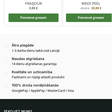
FRAIJOUR
MEDI PEEL
9,89
€
20,89
€
29,19
€
Pievienot grozam
Pievienot grozam
Ātra piegāde
1-3 darba dienu laikā visā Latvijā
Naudas atgriešana
14 dienu atgriešanas garantija
Kvalitāte un uzticamība
Pazīstami un rūpīgi atlasīti produkti
100% droša norēķināšanās
GooglePay / ApplePay / MasterCard / Visa
SEKOJIET MUMS