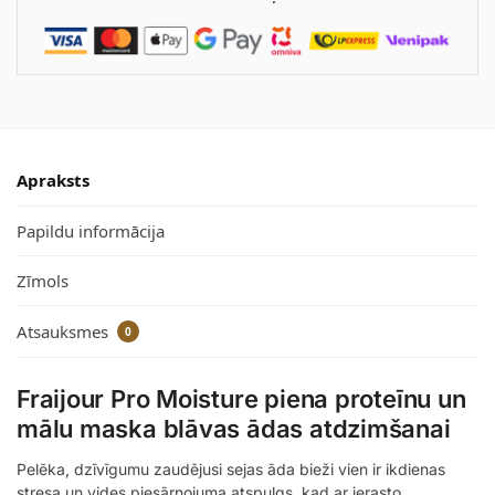
Apraksts
Papildu informācija
Zīmols
Atsauksmes
0
Fraijour Pro Moisture piena proteīnu un
mālu maska blāvas ādas atdzimšanai
Pelēka, dzīvīgumu zaudējusi sejas āda bieži vien ir ikdienas
stresa un vides piesārņojuma atspulgs, kad ar ierasto