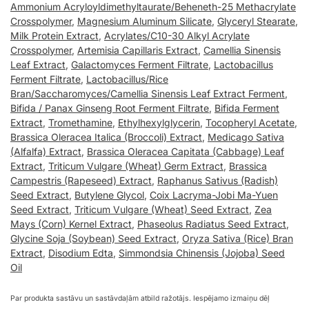
Ammonium Acryloyldimethyltaurate/Beheneth-25 Methacrylate
Crosspolymer
,
Magnesium Aluminum Silicate
,
Glyceryl Stearate
,
Milk Protein Extract
,
Acrylates/C10-30 Alkyl Acrylate
Crosspolymer
,
Artemisia Capillaris Extract
,
Camellia Sinensis
Leaf Extract
,
Galactomyces Ferment Filtrate
,
Lactobacillus
Ferment Filtrate
,
Lactobacillus/Rice
Bran/Saccharomyces/Camellia Sinensis Leaf Extract Ferment
,
Bifida / Panax Ginseng Root Ferment Filtrate
,
Bifida Ferment
Extract
,
Tromethamine
,
Ethylhexylglycerin
,
Tocopheryl Acetate
,
Brassica Oleracea Italica (Broccoli) Extract
,
Medicago Sativa
(Alfalfa) Extract
,
Brassica Oleracea Capitata (Cabbage) Leaf
Extract
,
Triticum Vulgare (Wheat) Germ Extract
,
Brassica
Campestris (Rapeseed) Extract
,
Raphanus Sativus (Radish)
Seed Extract
,
Butylene Glycol
,
Coix Lacryma-Jobi Ma-Yuen
Seed Extract
,
Triticum Vulgare (Wheat) Seed Extract
,
Zea
Mays (Corn) Kernel Extract
,
Phaseolus Radiatus Seed Extract
,
Glycine Soja (Soybean) Seed Extract
,
Oryza Sativa (Rice) Bran
Extract
,
Disodium Edta
,
Simmondsia Chinensis (Jojoba) Seed
Oil
Par produkta sastāvu un sastāvdaļām atbild ražotājs. Iespējamo izmaiņu dēļ