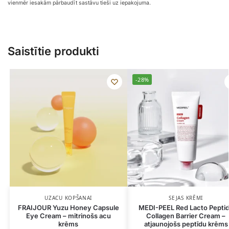
vienmēr iesakām pārbaudīt sastāvu tieši uz iepakojuma.
Saistītie produkti
-28%
UZACU KOPŠANAI
SEJAS KRĒMI
FRAIJOUR Yuzu Honey Capsule
MEDI-PEEL Red Lacto Pepti
Eye Cream – mitrinošs acu
Collagen Barrier Cream –
krēms
atjaunojošs peptīdu krēms