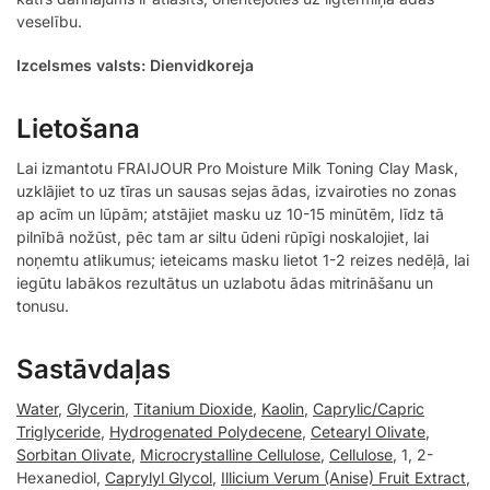
veselību.
Izcelsmes valsts: Dienvidkoreja
Lietošana
Lai izmantotu FRAIJOUR Pro Moisture Milk Toning Clay Mask,
uzklājiet to uz tīras un sausas sejas ādas, izvairoties no zonas
ap acīm un lūpām; atstājiet masku uz 10-15 minūtēm, līdz tā
pilnībā nožūst, pēc tam ar siltu ūdeni rūpīgi noskalojiet, lai
noņemtu atlikumus; ieteicams masku lietot 1-2 reizes nedēļā, lai
iegūtu labākos rezultātus un uzlabotu ādas mitrināšanu un
tonusu.
Sastāvdaļas
Water
,
Glycerin
,
Titanium Dioxide
,
Kaolin
,
Caprylic/Capric
Triglyceride
,
Hydrogenated Polydecene
,
Cetearyl Olivate
,
Sorbitan Olivate
,
Microcrystalline Cellulose
,
Cellulose
, 1, 2-
Hexanediol,
Caprylyl Glycol
,
Illicium Verum (Anise) Fruit Extract
,