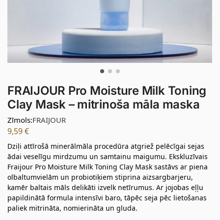
FRAIJOUR Pro Moisture Milk Toning
Clay Mask – mitrinoša māla maska
Zīmols:
FRAIJOUR
9,59
€
Dziļi attīrošā minerālmāla procedūra atgriež pelēcīgai sejas
ādai veselīgu mirdzumu un samtainu maigumu. Ekskluzīvais
Fraijour Pro Moisture Milk Toning Clay Mask sastāvs ar piena
olbaltumvielām un probiotiķiem stiprina aizsargbarjeru,
kamēr baltais māls delikāti izvelk netīrumus. Ar jojobas eļļu
papildinātā formula intensīvi baro, tāpēc seja pēc lietošanas
paliek mitrināta, nomierināta un gluda.