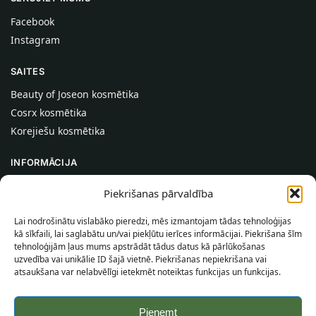
Facebook
Instagram
SAITES
Beauty of Joseon kosmētika
Cosrx kosmētika
Korejiešu kosmētika
INFORMĀCIJA
Par mums
Piekrišanas pārvaldība
Kontakti
Lai nodrošinātu vislabāko pieredzi, mēs izmantojam tādas tehnoloģijas
Palīdzība
kā sīkfaili, lai saglabātu un/vai piekļūtu ierīces informācijai. Piekrišana šīm
tehnoloģijām ļaus mums apstrādāt tādus datus kā pārlūkošanas
INFORMĀCIJA PIRCĒJAM
uzvedība vai unikālie ID šajā vietnē. Piekrišanas nepiekrišana vai
atsaukšana var nelabvēlīgi ietekmēt noteiktas funkcijas un funkcijas.
Piegādes nosacījumi
Noteikumi un nosacījumi
Pieņemt
Konfidencialitātes politika