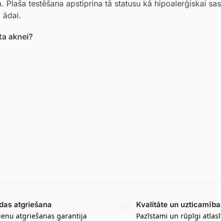
. Plaša testēšana apstiprina tā statusu kā hipoalerģiskai sas
 ādai.
uta aknei?
das atgriešana
Kvalitāte un uzticamība
ienu atgriešanas garantija
Pazīstami un rūpīgi atlasī