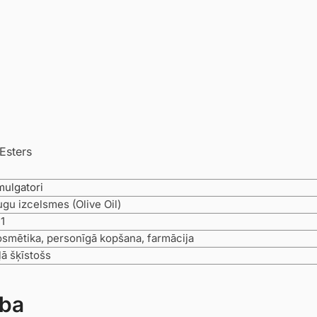
Esters
mulgatori
gu izcelsmes (Olive Oil)
1
smētika, personīgā kopšana, farmācija
ļā šķīstošs
ība