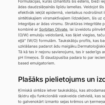
Formulācijas, kurās izmantots šis esteris, bieži ieg
ādas daudzslāņainās lipīdu lamellas. Veidojot šīs
efektīvāk iekļūt epidermā, vienlaikus nodrošinot 
sintētiskajiem virsmaktīvajiem līdzekļiem, šis uz o
integrējas ar ādas virsmu. Struktūras integritāte 
kombinē ar
Sorbitan Olivate
, lai izveidotu pilnvē
(O/W) emulsiju veidošanā, kas šķiet vieglas, tač
eļļā” (W/O) formulām. Taukskābju profils, kas bag
uzklāšanas padarot ādu maigāku.Dermatoloģiskie p
Tā kā tas ir nejonu savienojums, tas ir saderīgs a
pH līmeņos. Šī daudzpusība padara to par iecienī
based emulgatoriem.
Plašāks pielietojums un i
Ķīmiskā sintēze ietver taukskābju, kas atrodamas tī
šķidru eļļu funkcionālā vaskveida cietvielā, kas 
to galvenokārt izmanto sejas krēmos un ķermeņa lo