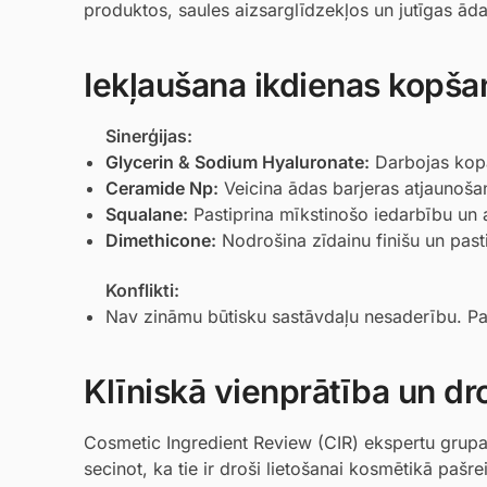
produktos, saules aizsarglīdzekļos un jutīgas ād
Iekļaušana ikdienas kopša
Sinerģijas:
Glycerin
&
Sodium Hyaluronate
:
Darbojas kopā
Ceramide Np
:
Veicina ādas barjeras atjaunoša
Squalane
:
Pastiprina mīkstinošo iedarbību un a
Dimethicone
:
Nodrošina zīdainu finišu un past
Konflikti:
Nav zināmu būtisku sastāvdaļu nesaderību. Par
Klīniskā vienprātība un dr
Cosmetic Ingredient Review (CIR) ekspertu grupa ir
secinot, ka tie ir droši lietošanai kosmētikā pašr