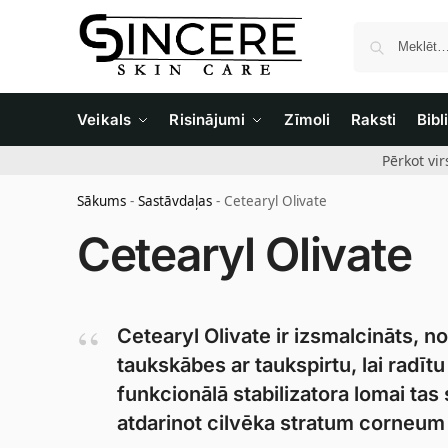
Veikals
Risinājumi
Zīmoli
Raksti
Bibl
Pērkot vi
Sākums
-
Sastāvdaļas
-
Cetearyl Olivate
Cetearyl Olivate
Cetearyl Olivate ir izsmalcināts, n
taukskābes ar taukspirtu, lai radīt
funkcionālā stabilizatora lomai tas
atdarinot cilvēka stratum corneum 