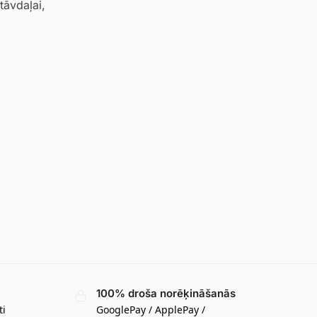
tāvdaļai,
100% droša norēķināšanās
ti
GooglePay / ApplePay /