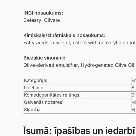
INCI nosaukums:
Cetearyl Olivate
Ķīmiskais/zinātniskais nosaukums:
Fatty acids, olive-oil, esters with cetearyl alcohol
Biežākie sinonīmi:
Olive-derived emulsifier, Hydrogenated Olive Oil 
Kategorija:
E
Izcelsme:
Au
Komedogenitātes reitings:
0-
Galvenās nozares:
Ko
Šķīdība:
Eļ
Īsumā: īpašības un iedarb