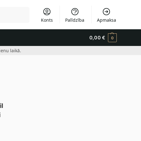
Meklēšana
Konts
Palīdzība
Apmaksa
0,00
€
0
enu laikā.
il
i