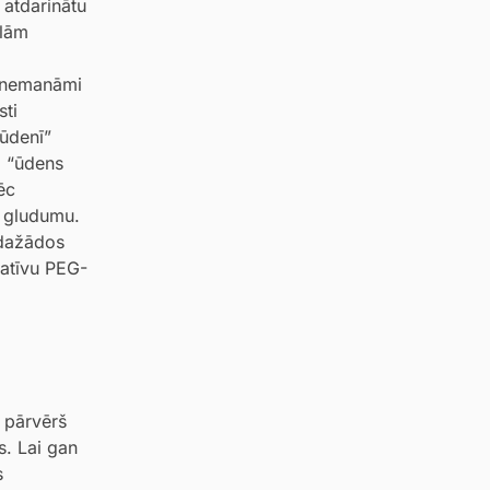
ā atdarinātu
elām
as nemanāmi
sti
 ūdenī”
m “ūdens
ēc
n gludumu.
 dažādos
natīvu PEG-
s pārvērš
s. Lai gan
s