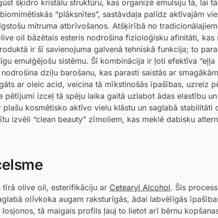
ūst šķidro kristālu struktūru, kas organizē emulsiju tā, lai t
 biomimētiskās “plāksnītes”, sastāvdaļa palīdz aktīvajām vi
ilgstošu mitruma atbrīvošanos. Atšķirībā no tradicionālajiem
live oil bāzētais esteris nodrošina fizioloģisku afinitāti, k
produktā ir šī savienojuma galvenā tehniskā funkcija; to para
rtīgu emulģējošu sistēmu. Šī kombinācija ir ļoti efektīva “eļļa
u nodrošina dziļu barošanu, kas parasti saistās ar smagākā
āts ar oleic acid, veicina tā mīkstinošās īpašības, uzreiz p
ētījumi izceļ tā spēju laika gaitā uzlabot ādas elastību u
r plašu kosmētisko aktīvo vielu klāstu un saglabā stabilitāti
tu izvēli “clean beauty” zīmoliem, kas meklē dabisku alter
zcelsme
rā olive oil, esterifikāciju ar
Cetearyl Alcohol
. Šis proces
saglabā olīvkoka augam raksturīgās, ādai labvēlīgās īpašība
sjonos, tā maigais profils ļauj to lietot arī bērnu kopšana