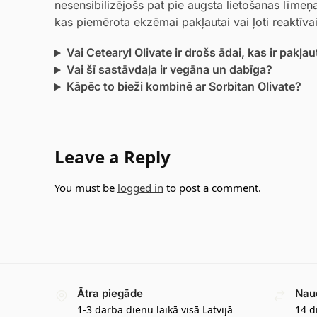
nesensibilizējošs pat pie augsta lietošanas līmeņa
kas piemērota ekzēmai pakļautai vai ļoti reaktīvai
Vai Cetearyl Olivate ir drošs ādai, kas ir pakļa
Vai šī sastāvdaļa ir vegāna un dabīga?
Kāpēc to bieži kombinē ar Sorbitan Olivate?
Leave a Reply
You must be
logged in
to post a comment.
Ātra piegāde
Nau
1-3 darba dienu laikā visā Latvijā
14 d