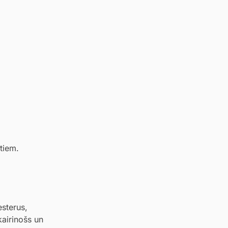
tiem.
esterus,
kairinošs un