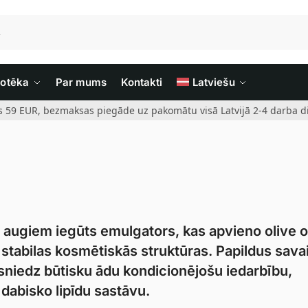
iotēka
Par mums
Kontakti
Latviešu
rs 59 EUR, bezmaksas piegāde uz pakomātu visā Latvijā 2-4 darba di
o augiem iegūts emulgators, kas apvieno olive o
u stabilas kosmētiskās struktūras. Papildus sava
 sniedz būtisku ādu kondicionējošu iedarbību,
dabisko lipīdu sastāvu.