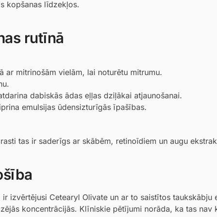
as kopšanas līdzekļos.
nas rutīnā
 ar mitrinošām vielām, lai noturētu mitrumu.
nu.
tdarina dabiskās ādas eļļas dziļākai atjaunošanai.
iprina emulsijas ūdensizturīgās īpašības.
asti tas ir saderīgs ar skābēm, retinoīdiem un augu ekstrak
ošība
 izvērtējusi Cetearyl Olivate un ar to saistītos taukskābju 
eizējās koncentrācijās. Klīniskie pētījumi norāda, ka tas nav 