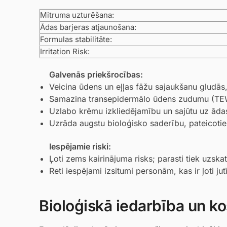
Mitruma uzturēšana:
Ādas barjeras atjaunošana:
Formulas stabilitāte:
Irritation Risk:
Galvenās priekšrocības:
Veicina ūdens un eļļas fāžu sajaukšanu gludās,
Samazina transepidermālo ūdens zudumu (TEWL)
Uzlabo krēmu izkliedējamību un sajūtu uz ādas
Uzrāda augstu bioloģisko saderību, pateicotie
Iespējamie riski:
Ļoti zems kairinājuma risks; parasti tiek uzskat
Reti iespējami izsitumi personām, kas ir ļoti ju
Bioloģiskā iedarbība un ko