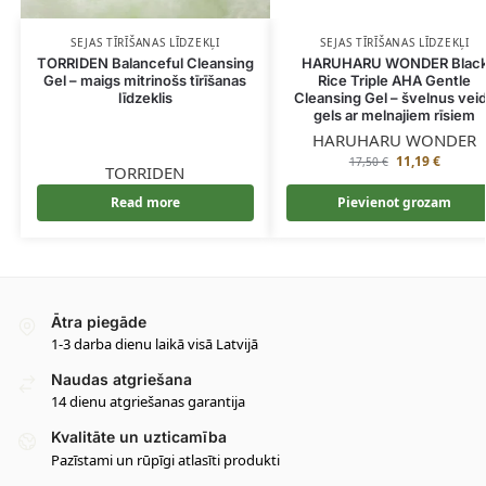
SEJAS TĪRĪŠANAS LĪDZEKĻI
SEJAS TĪRĪŠANAS LĪDZEKĻI
TORRIDEN Balanceful Cleansing
HARUHARU WONDER Blac
Gel – maigs mitrinošs tīrīšanas
Rice Triple AHA Gentle
līdzeklis
Cleansing Gel – švelnus vei
gels ar melnajiem rīsiem
HARUHARU WONDER
11,19
€
17,50
€
TORRIDEN
Read more
Pievienot grozam
Ātra piegāde
1-3 darba dienu laikā visā Latvijā
Naudas atgriešana
14 dienu atgriešanas garantija
Kvalitāte un uzticamība
Pazīstami un rūpīgi atlasīti produkti