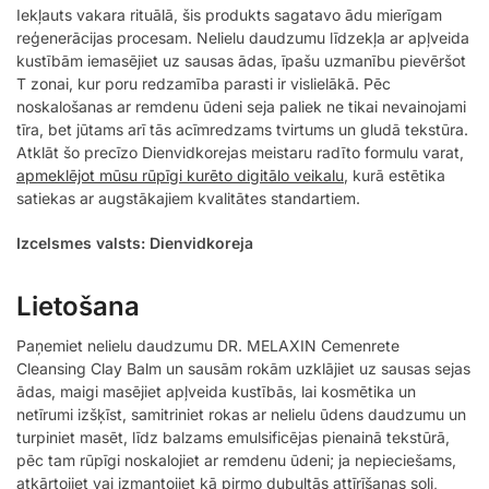
Iekļauts vakara rituālā, šis produkts sagatavo ādu mierīgam
reģenerācijas procesam. Nelielu daudzumu līdzekļa ar apļveida
kustībām iemasējiet uz sausas ādas, īpašu uzmanību pievēršot
T zonai, kur poru redzamība parasti ir vislielākā. Pēc
noskalošanas ar remdenu ūdeni seja paliek ne tikai nevainojami
tīra, bet jūtams arī tās acīmredzams tvirtums un gludā tekstūra.
Atklāt šo precīzo Dienvidkorejas meistaru radīto formulu varat,
apmeklējot mūsu rūpīgi kurēto digitālo veikalu
, kurā estētika
satiekas ar augstākajiem kvalitātes standartiem.
Izcelsmes valsts: Dienvidkoreja
Lietošana
Paņemiet nelielu daudzumu DR. MELAXIN Cemenrete
Cleansing Clay Balm un sausām rokām uzklājiet uz sausas sejas
ādas, maigi masējiet apļveida kustībās, lai kosmētika un
netīrumi izšķīst, samitriniet rokas ar nelielu ūdens daudzumu un
turpiniet masēt, līdz balzams emulsificējas pienainā tekstūrā,
pēc tam rūpīgi noskalojiet ar remdenu ūdeni; ja nepieciešams,
atkārtojiet vai izmantojiet kā pirmo dubultās attīrīšanas soli,