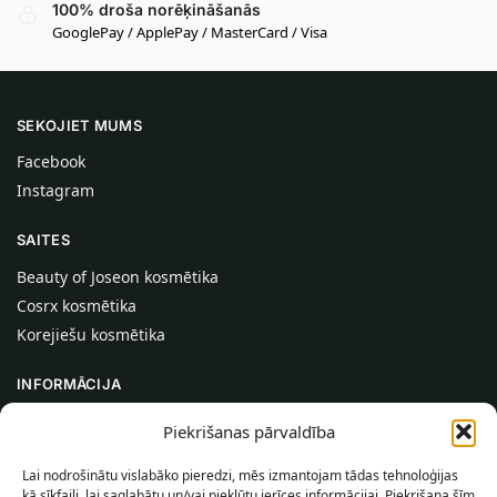
100% droša norēķināšanās
GooglePay / ApplePay / MasterCard / Visa
SEKOJIET MUMS
Facebook
Instagram
SAITES
Beauty of Joseon kosmētika
Cosrx kosmētika
Korejiešu kosmētika
INFORMĀCIJA
Par mums
Piekrišanas pārvaldība
Kontakti
Lai nodrošinātu vislabāko pieredzi, mēs izmantojam tādas tehnoloģijas
Palīdzība
kā sīkfaili, lai saglabātu un/vai piekļūtu ierīces informācijai. Piekrišana šīm