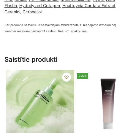
Elastin
,
Hydrolyzed Collagen
,
Houttuynia Cordata Extract
,
Geraniol
,
Citronellol
Par produkta sastāvu un sastāvdaļām atbild ražotājs. Iespējamo izmaiņu dēļ
vienmēr iesakām pārbaudīt sastāvu tieši uz iepakojuma.
Saistītie produkti
-36%