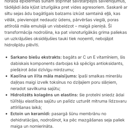
norāda epidermas šūnām stiprināt savstarpējos savienojumus,
tādējādi āda kļūst izturīgāka pret vides agresoriem. Saskarē ar
siltu sejas ādu bagātīgais balzams izkūst samtainā eļļā, kas
vēlāk, pievienojot nedaudz ūdens, pārvēršas vieglā, poras
attīrošā māla emulsijā un visbeidzot – maigā pieniņā. Šī
transformācija nodrošina, ka pat visnoturīgākās grima paliekas
un uzkrājušies oksidējušies tauki tiek noņemti, nebojājot
hidrolipīdu plēvīti.
Sarkano biešu ekstrakts:
bagāts ar C un E vitamīniem, šis
dabiskais komponents darbojas kā spēcīgs antioksidants,
piešķirot ādai dzīvīgu mirdzumu;
Kaolīna un ilīta māla maisījums:
īpaši smalkas minerālu
daļiņas maigi izvelk toksīnus no dziļajiem poru slāņiem,
neradot savilkuma sajūtu;
Hidrolizēts kolagēns un elastīns:
šie proteīni sniedz ādai
tūlītēju elastības sajūtu un palīdz uzturēt mitruma līdzsvaru
attīrīšanas laikā;
Ectoin un keramīdi:
pasargā šūnu membrānu no
dehidratācijas, nodrošinot, ka pēc mazgāšanas seja paliek
maiga un nomierināta.