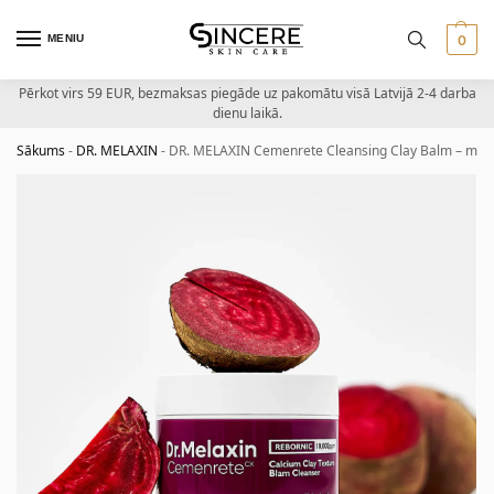
MENIU
0
Pērkot virs 59 EUR, bezmaksas piegāde uz pakomātu visā Latvijā 2-4 darba
dienu laikā.
Sākums
-
DR. MELAXIN
-
DR. MELAXIN Cemenrete Cleansing Clay Balm – māla 