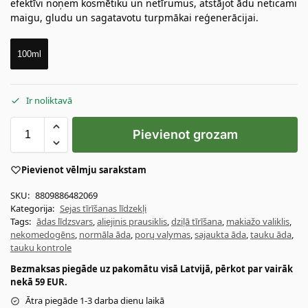
efektīvi noņem kosmētiku un netīrumus, atstājot ādu neticami
maigu, gludu un sagatavotu turpmākai reģenerācijai.
100ml
Ir noliktavā
Pievienot grozam
Pievienot vēlmju sarakstam
SKU:
8809886482069
Kategorija:
Sejas tīrīšanas līdzekļi
Tags:
ādas līdzsvars
,
aliejinis prausiklis
,
dziļā tīrīšana
,
makiažo valiklis
,
nekomedogēns
,
normāla āda
,
porų valymas
,
sajaukta āda
,
tauku āda
,
tauku kontrole
Bezmaksas piegāde uz pakomātu visā Latvijā, pērkot par vairāk
nekā 59 EUR.
Ātra piegāde 1-3 darba dienu laikā