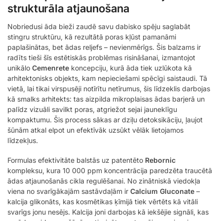
strukturāla atjaunošana
Nobriedusi āda bieži zaudē savu dabisko spēju saglabāt
stingru struktūru, kā rezultātā poras kļūst pamanāmi
paplašinātas, bet ādas reljefs – nevienmērīgs. Šis balzams ir
radīts tieši šīs estētiskās problēmas risināšanai, izmantojot
unikālo
Cemenrete
koncepciju, kurā āda tiek uzlūkota kā
arhitektonisks objekts, kam nepieciešami spēcīgi saistaudi. Tā
vietā, lai tikai virspusēji notīrītu netīrumus, šis līdzeklis darbojas
kā smalks arhitekts: tas aizpilda mikroplaisas ādas barjerā un
palīdz vizuāli savilkt poras, atgriežot sejai jauneklīgu
kompaktumu. Šis process sākas ar dziļu detoksikāciju, ļaujot
šūnām atkal elpot un efektīvāk uzsūkt vēlāk lietojamos
līdzekļus.
Formulas efektivitāte balstās uz patentēto
Rebornic
kompleksu, kura 10 000 ppm koncentrācija paredzēta traucētā
ādas atjaunošanās cikla regulēšanai. No zinātniskā viedokļa
viena no svarīgākajām sastāvdaļām ir
Calcium Gluconate
–
kalcija glikonāts, kas kosmētikas ķīmijā tiek vērtēts kā vitāli
svarīgs jonu nesējs. Kalcija joni darbojas kā iekšējie signāli, kas