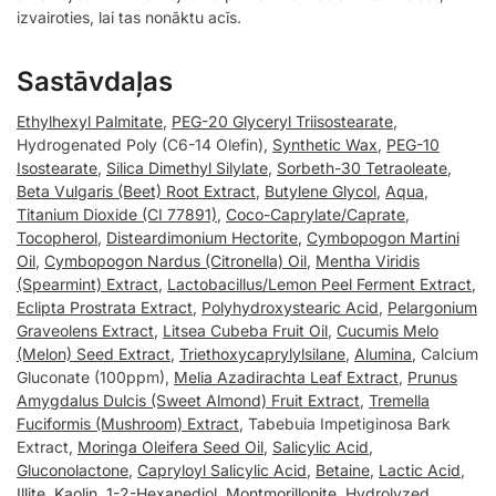
izvairoties, lai tas nonāktu acīs.
Sastāvdaļas
Ethylhexyl Palmitate
,
PEG-20 Glyceryl Triisostearate
,
Hydrogenated Poly (C6-14 Olefin),
Synthetic Wax
,
PEG-10
Isostearate
,
Silica Dimethyl Silylate
,
Sorbeth-30 Tetraoleate
,
Beta Vulgaris (Beet) Root Extract
,
Butylene Glycol
,
Aqua
,
Titanium Dioxide (CI 77891)
,
Coco-Caprylate/Caprate
,
Tocopherol
,
Disteardimonium Hectorite
,
Cymbopogon Martini
Oil
,
Cymbopogon Nardus (Citronella) Oil
,
Mentha Viridis
(Spearmint) Extract
,
Lactobacillus/Lemon Peel Ferment Extract
,
Eclipta Prostrata Extract
,
Polyhydroxystearic Acid
,
Pelargonium
Graveolens Extract
,
Litsea Cubeba Fruit Oil
,
Cucumis Melo
(Melon) Seed Extract
,
Triethoxycaprylylsilane
,
Alumina
, Calcium
Gluconate (100ppm),
Melia Azadirachta Leaf Extract
,
Prunus
Amygdalus Dulcis (Sweet Almond) Fruit Extract
,
Tremella
Fuciformis (Mushroom) Extract
, Tabebuia Impetiginosa Bark
Extract,
Moringa Oleifera Seed Oil
,
Salicylic Acid
,
Gluconolactone
,
Capryloyl Salicylic Acid
,
Betaine
,
Lactic Acid
,
Illite
,
Kaolin
,
1-2-Hexanediol
,
Montmorillonite
,
Hydrolyzed