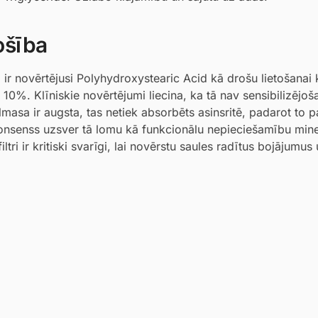
ošība
ir novērtējusi Polyhydroxystearic Acid kā drošu lietošanai
10%. Klīniskie novērtējumi liecina, ka tā nav sensibilizējoš
masa ir augsta, tas netiek absorbēts asinsritē, padarot to p
konsenss uzsver tā lomu kā funkcionālu nepieciešamību mine
ltri ir kritiski svarīgi, lai novērstu saules radītus bojājumus