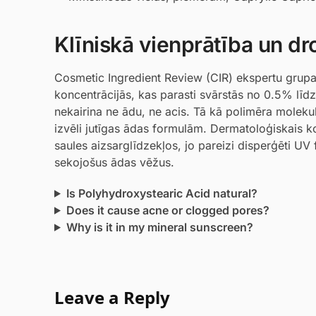
Klīniskā vienprātība un dr
Cosmetic Ingredient Review (CIR) ekspertu grupa 
koncentrācijās, kas parasti svārstās no 0.5% līdz 
nekairina ne ādu, ne acis. Tā kā polimēra molekul
izvēli jutīgas ādas formulām. Dermatoloģiskais 
saules aizsarglīdzekļos, jo pareizi disperģēti UV fi
sekojošus ādas vēžus.
Is Polyhydroxystearic Acid natural?
Does it cause acne or clogged pores?
Why is it in my mineral sunscreen?
Leave a Reply