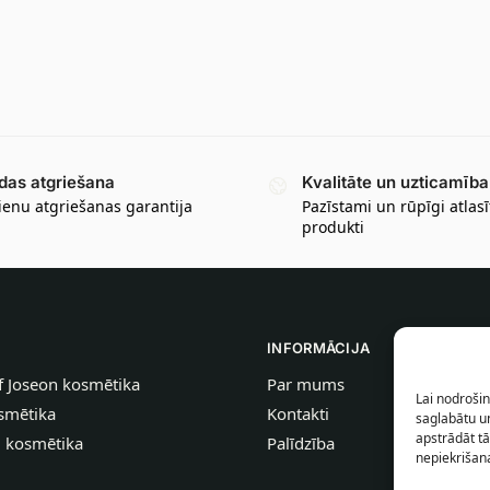
das atgriešana
Kvalitāte un uzticamība
ienu atgriešanas garantija
Pazīstami un rūpīgi atlasī
produkti
INFORMĀCIJA
f Joseon kosmētika
Par mums
Lai nodrošin
smētika
Kontakti
saglabātu un
apstrādāt tā
u kosmētika
Palīdzība
nepiekrišana