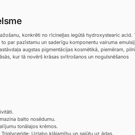
celsme
ažošanu, konkrēti no rīcineļļas iegūtā hydroxystearic acid.
to par pazīstamu un saderīgu komponentu vairuma emulsiju
 sastāvdaļa augstas pigmentācijas kosmētikā, piemēram, piln
rāsās, kur tā novērš krāsas svītrošanos un nogulsnēšanos
itāti.
amazina balto nosēdumu.
alījumu tonālajos krēmos.
 Triglyceride
: Uzlabo klājamību un sajūtu uz ādas.