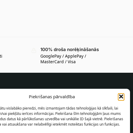
100% droša norēķināšanās
ti
GooglePay / ApplePay /
MasterCard / Visa
INFORMĀCIJA PIRCĒJAM
Piekrišanas pārvaldība
Piegādes nosacījumi
ātu vislabāko pieredzi, mēs izmantojam tādas tehnoloģijas kā sīkfaili, lai
Noteikumi un nosacījumi
/vai piekļūtu ierīces informācijai. Piekrišana šīm tehnoloģijām ļaus mums
dus datus kā pārlūkošanas uzvedība vai unikālie ID šajā vietnē. Piekrišanas
Konfidencialitātes politika
 vai atsaukšana var nelabvēlīgi ietekmēt noteiktas funkcijas un funkcijas.
Vietnes karte