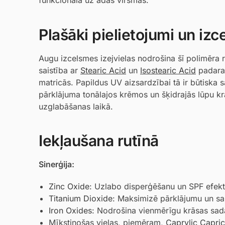
Plašāki pielietojumi un iz
Augu izcelsmes izejvielas nodrošina šī polimēra r
saistība ar
Stearic Acid
un
Isostearic Acid
padara 
matricās. Papildus UV aizsardzībai tā ir būtiska
pārklājuma tonālajos krēmos un šķidrajās lūpu k
uzglabāšanas laikā.
Iekļaušana rutīnā
Sinerģija:
Zinc Oxide
: Uzlabo disperģēšanu un SPF efektiv
Titanium Dioxide
: Maksimizē pārklājumu un s
Iron Oxides
: Nodrošina vienmērīgu krāsas sad
Mīkstinošas vielas, piemēram,
Caprylic Capric