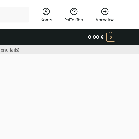
Meklēšana
Konts
Palīdzība
Apmaksa
0,00
€
0
enu laikā.