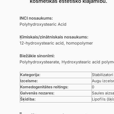
kosmētikas estētisko klājamību.
INCI nosaukums:
Polyhydroxystearic Acid
Ķīmiskais/zinātniskais nosaukums:
12-hydroxystearic acid, homopolymer
Biežākie sinonīmi:
Polyhydroxystearate, Hydroxystearic acid polym
Kategorija:
Stabilizatori
Izcelsme:
Augu izcels
Komedogenitātes reitings:
0
Galvenās nozares:
Saules aizs
Šķīdība:
Lipofīls (šķīs