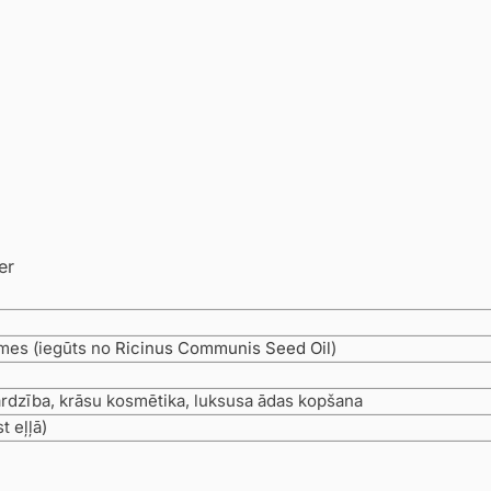
er
mes (iegūts no
Ricinus Communis Seed Oil
)
ardzība, krāsu kosmētika, luksusa ādas kopšana
t eļļā)