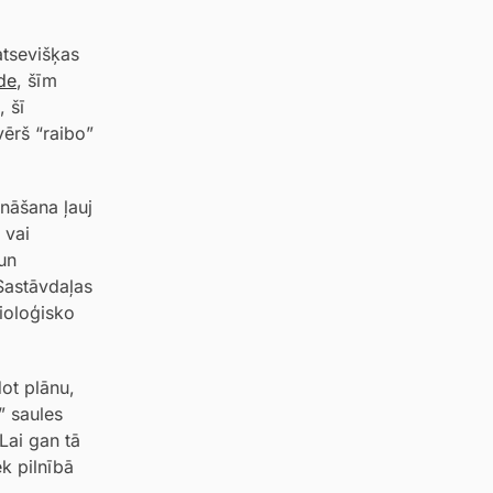
atsevišķas
de
, šīm
 šī
vērš “raibo”
ināšana ļauj
 vai
un
Sastāvdaļas
bioloģisko
dot plānu,
” saules
Lai gan tā
k pilnībā