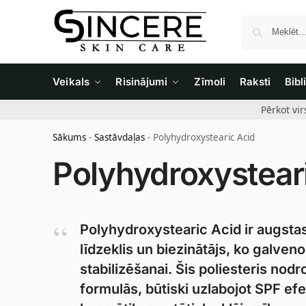
Veikals
Risinājumi
Zīmoli
Raksti
Bibl
Pērkot vi
Sākums
-
Sastāvdaļas
-
Polyhydroxystearic Acid
Polyhydroxystear
Polyhydroxystearic Acid ir augsta
līdzeklis un biezinātājs, ko galven
stabilizēšanai. Šis poliesteris nod
formulās, būtiski uzlabojot SPF efe