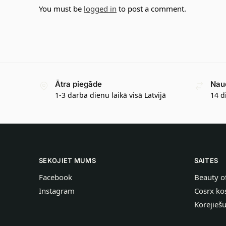
You must be
logged in
to post a comment.
Ātra piegāde
Nau
1-3 darba dienu laikā visā Latvijā
14 d
SEKOJIET MUMS
SAITES
Facebook
Beauty o
Instagram
Cosrx ko
Korejieš