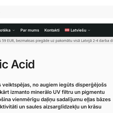
iotēka
Par mums
Kontakti
Latviešu
rs 59 EUR, bezmaksas piegāde uz pakomātu visā Latvijā 2-4 darba di
ic Acid
s veiktspējas, no augiem iegūts disperģējošs
okārt izmanto minerālo UV filtru un pigmentu
rošina vienmērīgu daļiņu sadalījumu eļļas bāzes
ktivitāti un saules aizsarglīdzekļu un krāsu