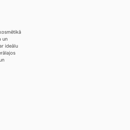
 kosmētikā
a un
ar ideālu
rālajos
 un