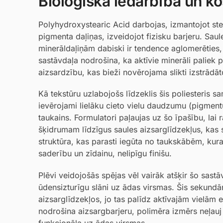
Bioloģiskā iedarbība un ko
Polyhydroxystearic Acid darbojas, izmantojot ste
pigmenta daļiņas, izveidojot fizisku barjeru. Sau
minerāldaļiņām dabiski ir tendence aglomerēties, 
sastāvdaļa nodrošina, ka aktīvie minerāli paliek p
aizsardzību, kas bieži novērojama slikti izstrādā
Kā tekstūru uzlabojošs līdzeklis šis poliesteris
ievērojami lielāku cieto vielu daudzumu (pigmentu
taukains. Formulatori paļaujas uz šo īpašību, lai
šķidrumam līdzīgus saules aizsarglīdzekļus, kas 
struktūra, kas parasti iegūta no taukskābēm, ku
saderību un zīdainu, nelipīgu finišu.
Plēvi veidojošās spējas vēl vairāk atšķir šo sast
ūdensizturīgu slāni uz ādas virsmas. Šis sekundār
aizsarglīdzekļos, jo tas palīdz aktīvajām vielām e
nodrošina aizsargbarjeru, polimēra izmērs neļauj
funkcionāla uz ādas virsmas.