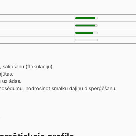
, salipšanu (flokulāciju).
jūtas.
u uz ādas.
o nosēdumu, nodrošinot smalku daļiņu disperģēšanu.
.