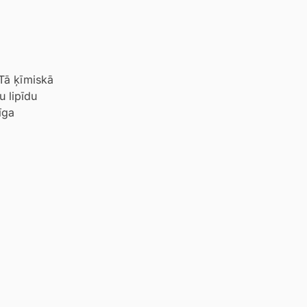
 Tā ķīmiskā
 lipīdu
īga