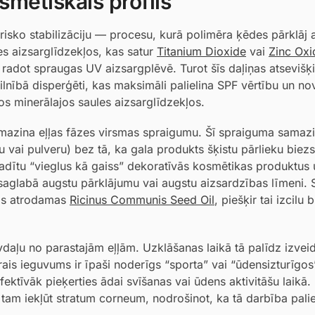
smētiskais profils
risko stabilizāciju — procesu, kurā polimēra ķēdes pārklāj 
les aizsarglīdzekļos, kas satur
Titanium Dioxide
vai
Zinc Oxi
radot spraugas UV aizsargplēvē. Turot šīs daļiņas atsevišķi,
ilnībā disperģēti, kas maksimāli palielina SPF vērtību un no
tos minerālajos saules aizsarglīdzekļos.
 samazina eļļas fāzes virsmas spraigumu. Šī spraiguma samaz
 vai pulveru) bez tā, ka gala produkts šķistu pārlieku biezs
 radītu “vieglus kā gaiss” dekoratīvās kosmētikas produktus 
saglabā augstu pārklājumu vai augstu aizsardzības līmeni. 
ras atrodamas
Ricinus Communis Seed Oil
, piešķir tai izcilu 
āvdaļu no parastajām eļļām. Uzklāšanas laikā tā palīdz izvei
ais ieguvums ir īpaši noderīgs “sporta” vai “ūdensizturīgos
fektīvāk pieķerties ādai svīšanas vai ūdens aktivitāšu laikā. 
 tam iekļūt stratum corneum, nodrošinot, ka tā darbība palie