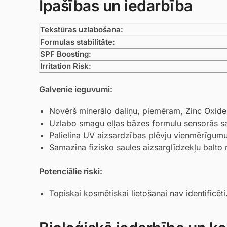
Īpašības un iedarbība
Tekstūras uzlabošana:
Formulas stabilitāte:
SPF Boosting:
Irritation Risk:
Galvenie ieguvumi:
Novērš minerālo daļiņu, piemēram,
Zinc Oxide
Uzlabo smagu eļļas bāzes formulu sensorās sa
Palielina UV aizsardzības plēvju vienmērīgum
Samazina fizisko saules aizsarglīdzekļu balt
Potenciālie riski:
Topiskai kosmētiskai lietošanai nav identificēti