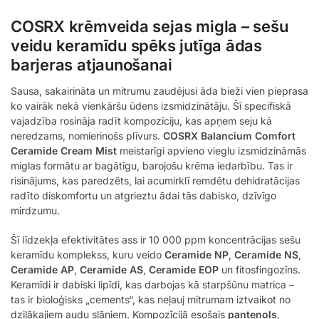
COSRX krēmveida sejas migla – sešu
veidu keramīdu spēks jutīga ādas
barjeras atjaunošanai
Sausa, sakairināta un mitrumu zaudējusi āda bieži vien pieprasa
ko vairāk nekā vienkāršu ūdens izsmidzinātāju. Šī specifiskā
vajadzība rosināja radīt kompozīciju, kas apņem seju kā
neredzams, nomierinošs plīvurs.
COSRX Balancium Comfort
Ceramide Cream Mist
meistarīgi apvieno vieglu izsmidzināmās
miglas formātu ar bagātīgu, barojošu krēma iedarbību. Tas ir
risinājums, kas paredzēts, lai acumirklī remdētu dehidratācijas
radīto diskomfortu un atgrieztu ādai tās dabisko, dzīvīgo
mirdzumu.
Šī līdzekļa efektivitātes ass ir 10 000 ppm koncentrācijas sešu
keramīdu komplekss, kuru veido
Ceramide NP
,
Ceramide NS
,
Ceramide AP
,
Ceramide AS
,
Ceramide EOP
un fitosfingozīns.
Keramīdi ir dabiski lipīdi, kas darbojas kā starpšūnu matrica –
tas ir bioloģisks „cements“, kas neļauj mitrumam iztvaikot no
dziļākajiem audu slāņiem. Kompozīcijā esošais
pantenols
,