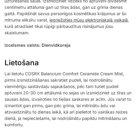
uzturēšanās saulē. Izsmidziniet līdzekli no aptuveni divdesmit
centimetru attāluma gan uz tīras ādas, gan uz grima dienas
gaitā. Papildināt savus personīgos kosmētikas krājumus ar šo
mitruma eliksīru varat,
iegriežoties mūsu elektroniskajā veikalā
,
kurā atradīsiet tikai rūpīgi pārbaudītus risinājumus jūsu
skaistumam.
Izcelsmes valsts: Dienvidkoreja
Lietošana
Lai lietotu COSRX Balancium Comfort Ceramide Cream Mist,
pirms izsmidzināšanas sakratiet pudeli, lai nodrošinātu
vienmērīgu sastāvdaļu sajaukšanos, pēc tam turiet pudeli
aptuveni 20-30 cm attālumā no sejas un izsmidziniet uz tīras un
sausas ādas, izvairoties no tiešas saskares ar acīm. Jūs varat to
izmantot gan pirms, gan pēc grima, lai mitrinātu ādu vai
atsvaidzinātu to dienas laikā, kā arī pielietot to vairākas reizes
dienā, ja nepieciešams, lai nodrošinātu papildu mitrināšanu un
komfortu.