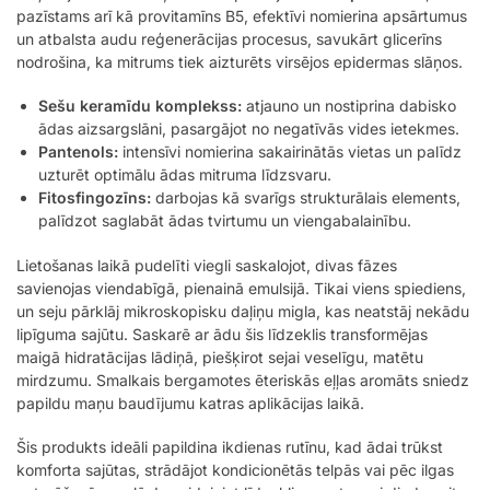
pazīstams arī kā provitamīns B5, efektīvi nomierina apsārtumus
un atbalsta audu reģenerācijas procesus, savukārt glicerīns
nodrošina, ka mitrums tiek aizturēts virsējos epidermas slāņos.
Sešu keramīdu komplekss:
atjauno un nostiprina dabisko
ādas aizsargslāni, pasargājot no negatīvās vides ietekmes.
Pantenols:
intensīvi nomierina sakairinātās vietas un palīdz
uzturēt optimālu ādas mitruma līdzsvaru.
Fitosfingozīns:
darbojas kā svarīgs strukturālais elements,
palīdzot saglabāt ādas tvirtumu un viengabalainību.
Lietošanas laikā pudelīti viegli saskalojot, divas fāzes
savienojas viendabīgā, pienainā emulsijā. Tikai viens spiediens,
un seju pārklāj mikroskopisku daļiņu migla, kas neatstāj nekādu
lipīguma sajūtu. Saskarē ar ādu šis līdzeklis transformējas
maigā hidratācijas lādiņā, piešķirot sejai veselīgu, matētu
mirdzumu. Smalkais bergamotes ēteriskās eļļas aromāts sniedz
papildu maņu baudījumu katras aplikācijas laikā.
Šis produkts ideāli papildina ikdienas rutīnu, kad ādai trūkst
komforta sajūtas, strādājot kondicionētās telpās vai pēc ilgas