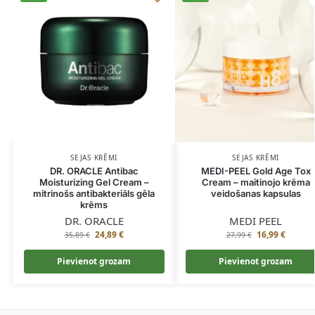
SEJAS KRĒMI
SEJAS KRĒMI
DR. ORACLE Antibac
MEDI-PEEL Gold Age Tox
Moisturizing Gel Cream –
Cream – maitinojo krēma
mitrinošs antibakteriāls gēla
veidošanas kapsulas
krēms
DR. ORACLE
MEDI PEEL
24,89
€
16,99
€
35,89
€
27,99
€
Pievienot grozam
Pievienot grozam