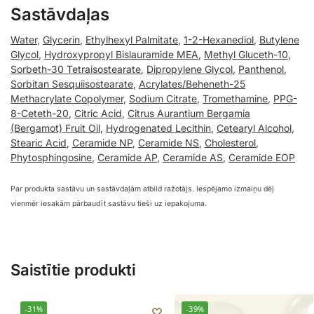
Sastāvdaļas
Water
,
Glycerin
,
Ethylhexyl Palmitate
,
1-2-Hexanediol
,
Butylene
Glycol
,
Hydroxypropyl Bislauramide MEA
,
Methyl Gluceth-10
,
Sorbeth-30 Tetraisostearate
,
Dipropylene Glycol
,
Panthenol
,
Sorbitan Sesquiisostearate
,
Acrylates/Beheneth-25
Methacrylate Copolymer
,
Sodium Citrate
,
Tromethamine
,
PPG-
8-Ceteth-20
,
Citric Acid
,
Citrus Aurantium Bergamia
(Bergamot) Fruit Oil
,
Hydrogenated Lecithin
,
Cetearyl Alcohol
,
Stearic Acid
,
Ceramide NP
,
Ceramide NS
,
Cholesterol
,
Phytosphingosine
,
Ceramide AP
,
Ceramide AS
,
Ceramide EOP
Par produkta sastāvu un sastāvdaļām atbild ražotājs. Iespējamo izmaiņu dēļ
vienmēr iesakām pārbaudīt sastāvu tieši uz iepakojuma.
Saistītie produkti
-31%
-39%