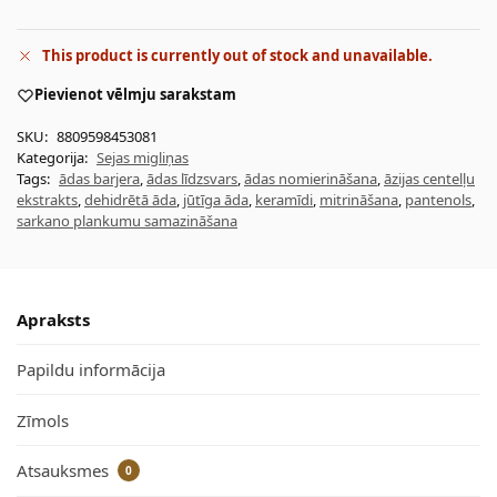
This product is currently out of stock and unavailable.
Pievienot vēlmju sarakstam
SKU:
8809598453081
Kategorija:
Sejas migliņas
Tags:
ādas barjera
,
ādas līdzsvars
,
ādas nomierināšana
,
āzijas centelļu
ekstrakts
,
dehidrētā āda
,
jūtīga āda
,
keramīdi
,
mitrināšana
,
pantenols
,
sarkano plankumu samazināšana
Apraksts
Papildu informācija
Zīmols
Atsauksmes
0