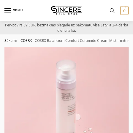
MENIU
0
Pērkot virs 59 EUR, bezmaksas piegāde uz pakomātu visā Latvijā 2-4 darba
dienu laikā.
Sākums
-
COSRX
-
COSRX Balancium Comfort Ceramide Cream Mist – mitrinoš