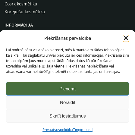
Cosrx kosmētika
Korejiešu kosmētika
INFORMĀCIJA
Par mums
Piekrišanas pārvaldība
Kontakti
Lai nodrošinātu vislabāko pieredzi, mēs izmantojam tādas tehnoloģijas
Palīdzība
kā sīkfaili, lai saglabātu un/vai piekļūtu ierīces informācijai. Piekrišana šīm
tehnoloģijām ļaus mums apstrādāt tādus datus kā pārlūkošanas
INFORMĀCIJA PIRCĒJAM
uzvedība vai unikālie ID šajā vietnē. Piekrišanas nepiekrišana vai
atsaukšana var nelabvēlīgi ietekmēt noteiktas funkcijas un funkcijas.
Piegādes nosacījumi
Noteikumi un nosacījumi
Pieņemt
Konfidencialitātes politika
Vietnes karte
Noraidīt
©
2026
SincereSkin.lv
Visas tiesības aizsargātas.
Skatīt iestatījumus
Privaatsuspoliitika
Tingimused