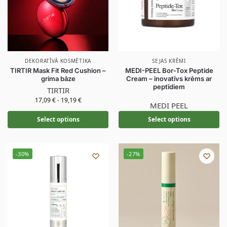
DEKORATĪVĀ KOSMĒTIKA
SEJAS KRĒMI
TIRTIR Mask Fit Red Cushion –
MEDI-PEEL Bor-Tox Peptide
grima bāze
Cream – inovatīvs krēms ar
peptīdiem
TIRTIR
17,09
€
-
19,19
€
MEDI PEEL
Select options
Select options
-30%
-27%