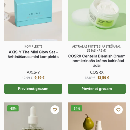
KOMPLEKTI
AKTUĀLAI PŪTĪTES ĀRSTĒŠANAI
,
SEJAS KRĒMI
AXIS-Y The Mini Glow Set –
COSRX Centella Blemish Cream
švītināšanas mini komplekts
– nomierinošs krēms kairinātai
ādai
AXIS-Y
COSRX
9,19
€
13,59
€
12,99
€
18,89
€
Pievienot grozam
Pievienot grozam
-45%
-31%