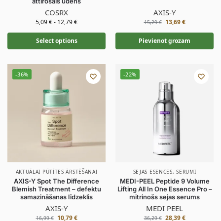
attīrošais ūdens
COSRX
AXIS-Y
5,09
€
-
12,79
€
13,69
€
15,29
€
Select options
Pievienot grozam
-36%
-22%
AKTUĀLAI PŪTĪTES ĀRSTĒŠANAI
SEJAS ESENCES
,
SERUMI
AXIS-Y Spot The Difference
MEDI-PEEL Peptide 9 Volume
Blemish Treatment – defektu
Lifting All In One Essence Pro –
samazināšanas līdzeklis
mitrinošs sejas serums
AXIS-Y
MEDI PEEL
10,79
€
28,39
€
16,99
€
36,29
€