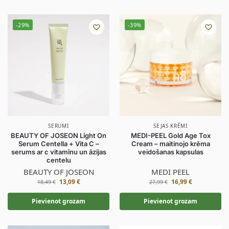
-29%
-39%
SERUMI
SEJAS KRĒMI
BEAUTY OF JOSEON Light On
MEDI-PEEL Gold Age Tox
Serum Centella + Vita C –
Cream – maitinojo krēma
serums ar c vitamīnu un āzijas
veidošanas kapsulas
centelu
BEAUTY OF JOSEON
MEDI PEEL
13,09
€
16,99
€
18,49
€
27,99
€
Pievienot grozam
Pievienot grozam