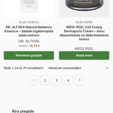
SEJAS ESENCES
SEJAS KRĒMI
DR. ALTHEA Natural Radiance
MEDI-PEEL Cell Toxing
Essence – dabiski izgaismojoša
Dermajours Cream – šūnu
sejas esence
atjaunošanas un ādas kopšanas
krēms
DR. ALTHEA
10,79
€
16,90
€
MEDI PEEL
Pievienot grozam
Read more
Rāda 1-24 no 79 rezultātiem
1
2
3
4
Ātra piegāde