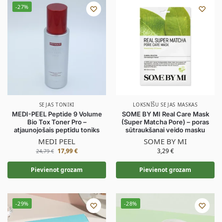
-27%
SEJAS TONIKI
LOKSNĪŠU SEJAS MASKAS
MEDI-PEEL Peptide 9 Volume
SOME BY MI Real Care Mask
Bio Tox Toner Pro –
(Super Matcha Pore) – poras
atjaunojošais peptīdu toniks
sūtraukšanai veido masku
MEDI PEEL
SOME BY MI
17,99
€
3,29
€
24,79
€
Pievienot grozam
Pievienot grozam
-29%
-28%