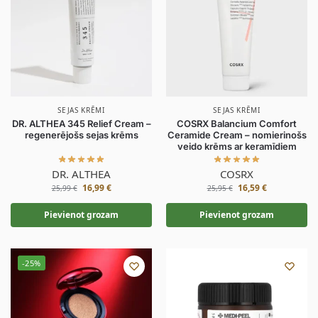
SEJAS KRĒMI
SEJAS KRĒMI
DR. ALTHEA 345 Relief Cream –
COSRX Balancium Comfort
regenerējošs sejas krēms
Ceramide Cream – nomierinošs
veido krēms ar keramīdiem
DR. ALTHEA
COSRX
16,99
€
16,59
€
25,99
€
25,95
€
Pievienot grozam
Pievienot grozam
-25%