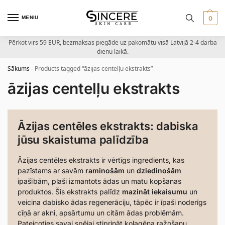
MENIU
0
Pērkot virs 59 EUR, bezmaksas piegāde uz pakomātu visā Latvijā 2-4 darba
dienu laikā.
Sākums
-
Products tagged “āzijas centelļu ekstrakts”
āzijas centelļu ekstrakts
Āzijas centēles ekstrakts: dabiska
jūsu skaistuma palīdzība
Āzijas centēles ekstrakts ir vērtīgs ingredients, kas
pazīstams ar savām
raminošām
un
dziedinošām
īpašībām, plaši izmantots ādas un matu kopšanas
produktos. Šis ekstrakts palīdz
mazināt iekaisumu
un
veicina dabisko ādas regenerāciju, tāpēc ir īpaši noderīgs
cīņā ar akni, apsārtumu un citām ādas problēmām.
Pateicoties savai spējai stiprināt kolagēna ražošanu,