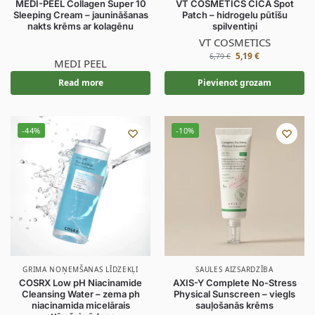
MEDI-PEEL Collagen Super 10
VT COSMETICS CICA Spot
Sleeping Cream – jaunināšanas
Patch – hidrogelu pūtīšu
nakts krēms ar kolagēnu
spilventiņi
VT COSMETICS
5,19
€
6,79
€
MEDI PEEL
Read more
Pievienot grozam
-44%
-10%
GRIMA NOŅEMŠANAS LĪDZEKĻI
SAULES AIZSARDZĪBA
COSRX Low pH Niacinamide
AXIS-Y Complete No-Stress
Cleansing Water – zema ph
Physical Sunscreen – viegls
niacinamida micelārais
sauļošanās krēms