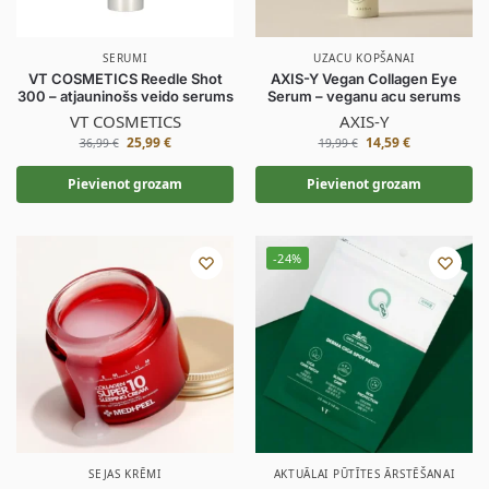
SERUMI
UZACU KOPŠANAI
VT COSMETICS Reedle Shot
AXIS-Y Vegan Collagen Eye
300 – atjauninošs veido serums
Serum – veganu acu serums
VT COSMETICS
AXIS-Y
25,99
€
14,59
€
36,99
€
19,99
€
Pievienot grozam
Pievienot grozam
-24%
SEJAS KRĒMI
AKTUĀLAI PŪTĪTES ĀRSTĒŠANAI