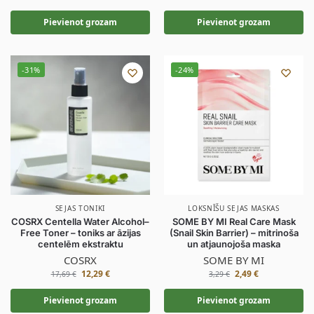
Pievienot grozam
Pievienot grozam
-31%
-24%
SEJAS TONIKI
LOKSNĪŠU SEJAS MASKAS
COSRX Centella Water Alcohol–
SOME BY MI Real Care Mask
Free Toner – toniks ar āzijas
(Snail Skin Barrier) – mitrinoša
centelēm ekstraktu
un atjaunojoša maska
COSRX
SOME BY MI
12,29
€
2,49
€
17,69
€
3,29
€
Pievienot grozam
Pievienot grozam