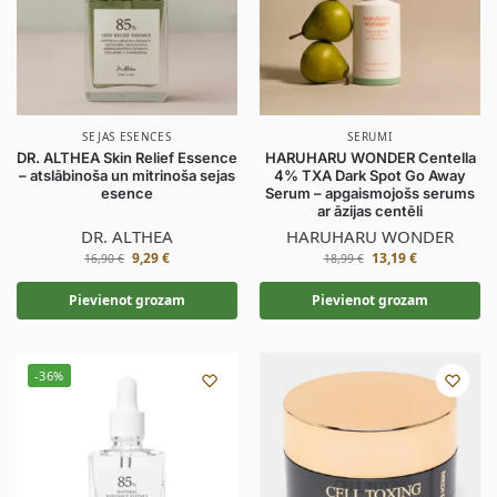
SEJAS ESENCES
SERUMI
DR. ALTHEA Skin Relief Essence
HARUHARU WONDER Centella
– atslābinoša un mitrinoša sejas
4% TXA Dark Spot Go Away
esence
Serum – apgaismojošs serums
ar āzijas centēli
DR. ALTHEA
HARUHARU WONDER
9,29
€
13,19
€
16,90
€
18,99
€
Pievienot grozam
Pievienot grozam
-36%