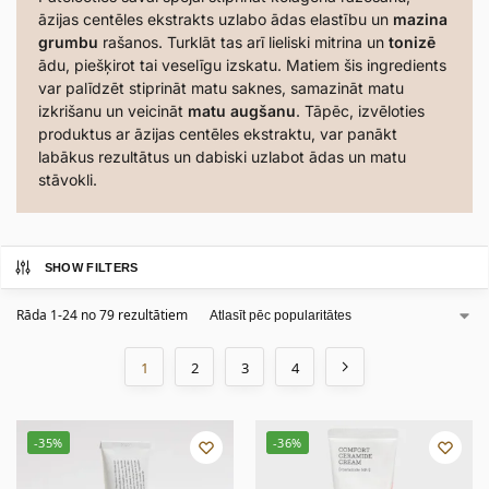
āzijas centēles ekstrakts uzlabo ādas elastību un
mazina
grumbu
rašanos. Turklāt tas arī lieliski mitrina un
tonizē
ādu, piešķirot tai veselīgu izskatu. Matiem šis ingredients
var palīdzēt stiprināt matu saknes, samazināt matu
izkrišanu un veicināt
matu augšanu
. Tāpēc, izvēloties
produktus ar āzijas centēles ekstraktu, var panākt
labākus rezultātus un dabiski uzlabot ādas un matu
stāvokli.
SHOW FILTERS
Rāda 1-24 no 79 rezultātiem
1
2
3
4
-35%
-36%