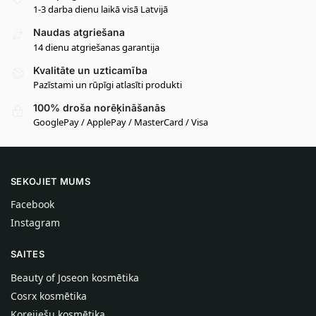
1-3 darba dienu laikā visā Latvijā
Naudas atgriešana
14 dienu atgriešanas garantija
Kvalitāte un uzticamība
Pazīstami un rūpīgi atlasīti produkti
100% droša norēķināšanās
GooglePay / ApplePay / MasterCard / Visa
SEKOJIET MUMS
Facebook
Instagram
SAITES
Beauty of Joseon kosmētika
Cosrx kosmētika
Korejiešu kosmētika