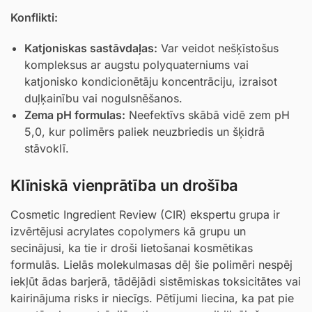
Konflikti:
Katjoniskas sastāvdaļas:
Var veidot nešķīstošus
kompleksus ar augstu polyquaterniums vai
katjonisko kondicionētāju koncentrāciju, izraisot
duļķainību vai nogulsnēšanos.
Zema pH formulas:
Neefektīvs skābā vidē zem pH
5,0, kur polimērs paliek neuzbriedis un šķidrā
stāvoklī.
Klīniskā vienprātība un drošība
Cosmetic Ingredient Review (CIR) ekspertu grupa ir
izvērtējusi acrylates copolymers kā grupu un
secinājusi, ka tie ir droši lietošanai kosmētikas
formulās. Lielās molekulmasas dēļ šie polimēri nespēj
iekļūt ādas barjerā, tādējādi sistēmiskas toksicitātes vai
kairinājuma risks ir niecīgs. Pētījumi liecina, ka pat pie