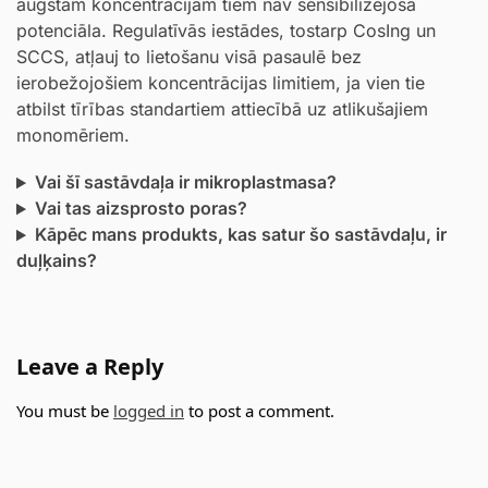
augstām koncentrācijām tiem nav sensibilizējoša
potenciāla. Regulatīvās iestādes, tostarp CosIng un
SCCS, atļauj to lietošanu visā pasaulē bez
ierobežojošiem koncentrācijas limitiem, ja vien tie
atbilst tīrības standartiem attiecībā uz atlikušajiem
monomēriem.
Vai šī sastāvdaļa ir mikroplastmasa?
Vai tas aizsprosto poras?
Kāpēc mans produkts, kas satur šo sastāvdaļu, ir
duļķains?
Leave a Reply
You must be
logged in
to post a comment.