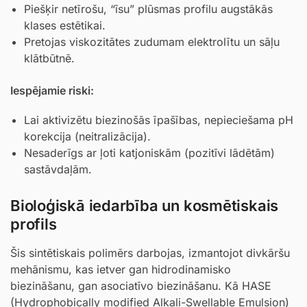
Piešķir netīrošu, “īsu” plūsmas profilu augstākās
klases estētikai.
Pretojas viskozitātes zudumam elektrolītu un sāļu
klātbūtnē.
Iespējamie riski:
Lai aktivizētu biezinošās īpašības, nepieciešama pH
korekcija (neitralizācija).
Nesaderīgs ar ļoti katjoniskām (pozitīvi lādētām)
sastāvdaļām.
Bioloģiskā iedarbība un kosmētiskais
profils
Šis sintētiskais polimērs darbojas, izmantojot divkāršu
mehānismu, kas ietver gan hidrodinamisko
biezināšanu, gan asociatīvo biezināšanu. Kā HASE
(Hydrophobically modified Alkali-Swellable Emulsion)