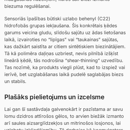
biezuma regulēšanai.
Sensoriās īpašības būtiski uzlabo behenyl (C22)
hidrofobās grupas iekļaušana. Šis konkrētais ķēdes
garums veicina gludu, slīdošu sajūtu uz ādas lietošanas
laikā, izvairoties no “lipīgas” vai “taukainas” sajūtas,
kas dažkārt saistīta ar citiem sintētiskiem biezinātājiem.
Tā kā polimēra daļiņas uzbriest, nevis pilnībā izšķīst
lineārā ķēdē, tās nodrošina “shear-thinning” uzvedību.
Tas nozīmē, ka produkts viegli plūst, kad to izspiež vai
ierīvē, bet uzglabāšanas laikā pudelē saglabājas biezs
un stabils.
Plašāks pielietojums un izcelsme
Lai gan šī sastāvdaļa galvenokārt ir pazīstama ar savu
lomu dzidros attīrošos gēlos, to arvien biežāk izmanto
arī saules aizsarglīdzekļos un mitrinošos losjonos, lai
uzlabotu izkliedējamību. Tā darbojas kā koemulgators,