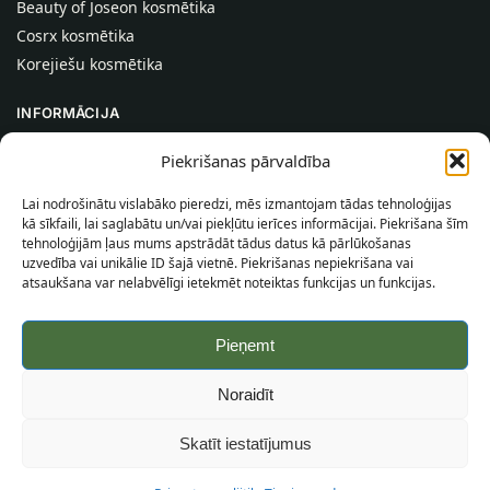
Beauty of Joseon kosmētika
Cosrx kosmētika
Korejiešu kosmētika
INFORMĀCIJA
Par mums
Piekrišanas pārvaldība
Kontakti
Lai nodrošinātu vislabāko pieredzi, mēs izmantojam tādas tehnoloģijas
Palīdzība
kā sīkfaili, lai saglabātu un/vai piekļūtu ierīces informācijai. Piekrišana šīm
tehnoloģijām ļaus mums apstrādāt tādus datus kā pārlūkošanas
INFORMĀCIJA PIRCĒJAM
uzvedība vai unikālie ID šajā vietnē. Piekrišanas nepiekrišana vai
atsaukšana var nelabvēlīgi ietekmēt noteiktas funkcijas un funkcijas.
Piegādes nosacījumi
Noteikumi un nosacījumi
Pieņemt
Konfidencialitātes politika
Vietnes karte
Noraidīt
©
2026
SincereSkin.lv
Visas tiesības aizsargātas.
Skatīt iestatījumus