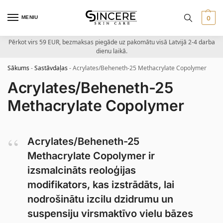
MENIU
0
Pērkot virs 59 EUR, bezmaksas piegāde uz pakomātu visā Latvijā 2-4 darba
dienu laikā.
Sākums
-
Sastāvdaļas
-
Acrylates/Beheneth-25 Methacrylate Copolymer
Acrylates/Beheneth-25
Methacrylate Copolymer
Acrylates/Beheneth-25
Methacrylate Copolymer ir
izsmalcināts reoloģijas
modifikators, kas izstrādāts, lai
nodrošinātu izcilu dzidrumu un
suspensiju virsmaktīvo vielu bāzes