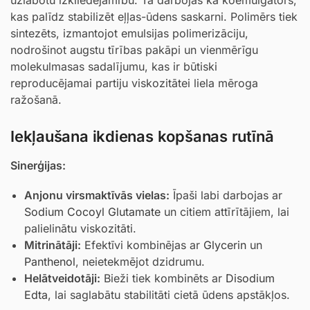
kas palīdz stabilizēt eļļas-ūdens saskarni. Polimērs tiek
sintezēts, izmantojot emulsijas polimerizāciju,
nodrošinot augstu tīrības pakāpi un vienmērīgu
molekulmasas sadalījumu, kas ir būtiski
reproducējamai partiju viskozitātei liela mēroga
ražošanā.
Iekļaušana ikdienas kopšanas rutīnā
Sinerģijas:
Anjonu virsmaktīvās vielas:
Īpaši labi darbojas ar
Sodium Cocoyl Glutamate
un citiem attīrītājiem, lai
palielinātu viskozitāti.
Mitrinātāji:
Efektīvi kombinējas ar
Glycerin
un
Panthenol
, neietekmējot dzidrumu.
Helātveidotāji:
Bieži tiek kombinēts ar
Disodium
Edta
, lai saglabātu stabilitāti cietā ūdens apstākļos.