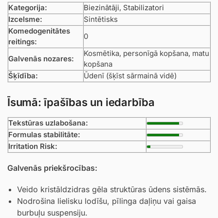
Kategorija:
Biezinātāji
,
Stabilizatori
Izcelsme:
Sintētisks
Komedogenitātes
0
reitings:
Kosmētika, personīgā kopšana, matu
Galvenās nozares:
kopšana
Šķīdība:
Ūdenī (šķīst sārmainā vidē)
Īsumā: īpašības un iedarbība
Tekstūras uzlabošana:
Formulas stabilitāte:
Irritation Risk:
Galvenās priekšrocības:
Veido kristāldzidras gēla struktūras ūdens sistēmās.
Nodrošina lielisku lodīšu, pīlinga daļiņu vai gaisa
burbuļu suspensiju.