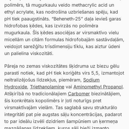
polimērs, tā mugurkaulu veido methacrylic acid un
ethyl acrylate, kas nodrošina uzbriešanas spēju, kad
pH tiek paaugstināts. “Beheneth-25” daļa ievieš garas
hidrofobas ķēdes, kas izvirzās no polimēra
mugurkaula. Šīs ķēdes asociējas ar virsmaktīvo vielu
micellām un citām formulas hidrofobajām sastāvdaļām,
veidojot sarežģītu trīsdimensiju tīklu, kas aiztur ūdeni
un palielina viskozitāti.
Pāreja no zemas viskozitātes šķidruma uz biezu gēlu
parasti notiek, kad pH tiek koriģēts virs 5,5, izmantojot
neitralizējošus līdzekļus, piemēram,
Sodium
Hydroxide
,
Triethanolamine
vai
Aminomethyl Propanol
.
Atšķirībā no tradicionālajiem
Carbomer
biezinātājiem,
šis konkrētais kopolimērs ir ļoti noturīgs pret
virsmaktīvajām vielām. Tas saglabā savu strukturālo
integritāti pat pie augstas sāļu koncentrācijas, padarot
to par ideālu izvēli dzidriem šampūniem un ķermeņa
mazgāšanas līdzekļiem, kuros sāli bieži izmanto