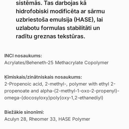
sistēmās. Tas darbojas kā
hidrofobiski modificēta ar sārmu
uzbriestoša emulsija (HASE), lai
uzlabotu formulas stabilitāti un
radītu greznas tekstūras.
INCI nosaukums:
Acrylates/Beheneth-25 Methacrylate Copolymer
Ķīmiskais/zinātniskais nosaukums:
2-Propenoic acid, 2-methyl-, polymer with ethyl 2-
propenoate and alpha-(2-methyl-1-oxo-2-propenyl)-
omega-(docosyloxy)poly(oxy-1,2-ethanediyl)
Biežākie sinonīmi:
Aculyn 28, Rheomer 33, HASE Polymer