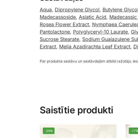
Aqua
,
Dipropylene Glycol
,
Butylene Glyco
Madecassoside
,
Asiatic Acid
,
Madecassic
Rosea Flower Extract
,
Nymphaea Caerulea
Pantolactone
,
Polyglyceryl-10 Laurate
,
Gl
Sucrose Stearate
,
Sodium Guaiazulene Sul
Extract
,
Melia Azadirachta Leaf Extract
,
D
Par produkta sastāvu un sastāvdaļām atbild ražotājs. I
Saistītie produkti
-39%
-17