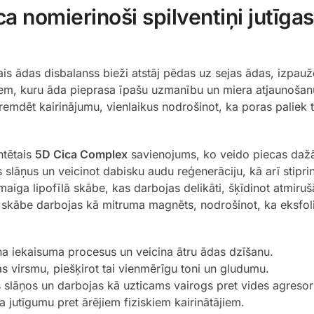
ca nomierinoši spilventiņi jutīga
ējais ādas disbalanss bieži atstāj pēdas uz sejas ādas, izpa
i tiem, kuru āda pieprasa īpašu uzmanību un miera atjaunoša
remdēt kairinājumu, vienlaikus nodrošinot, ka poras paliek 
ntētais
5D Cica Complex
savienojums, ko veido piecas dažād
 slāņus un veicinot dabisku audu reģenerāciju, kā arī stiprin
maiga lipofīlā skābe, kas darbojas delikāti, šķīdinot atmiru
skābe darbojas kā mitruma magnēts, nodrošinot, ka eksfoliāci
na iekaisuma procesus un veicina ātru ādas dzīšanu.
 virsmu, piešķirot tai vienmērīgu toni un gludumu.
 slāņos un darbojas kā uzticams vairogs pret vides agresor
 jutīgumu pret ārējiem fiziskiem kairinātājiem.