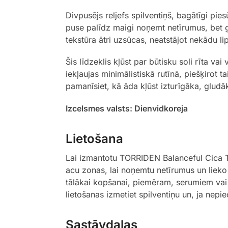
Divpusējs reljefs spilventiņš, bagātīgi pie
puse palīdz maigi noņemt netīrumus, bet 
tekstūra ātri uzsūcas, neatstājot nekādu l
Šis līdzeklis kļūst par būtisku soli rīta vai
iekļaujas minimālistiskā rutīnā, piešķirot 
pamanīsiet, kā āda kļūst izturīgāka, gludā
Izcelsmes valsts: Dienvidkoreja
Lietošana
Lai izmantotu TORRIDEN Balanceful Cica To
acu zonas, lai noņemtu netīrumus un lieko e
tālākai kopšanai, piemēram, serumiem vai mi
lietošanas izmetiet spilventiņu un, ja nepi
Sastāvdaļas