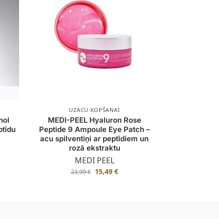
UZACU KOPŠANAI
nol
MEDI-PEEL Hyaluron Rose
ptīdu
Peptide 9 Ampoule Eye Patch –
acu spilventiņi ar peptīdiem un
rozā ekstraktu
MEDI PEEL
15,49
€
23,99
€