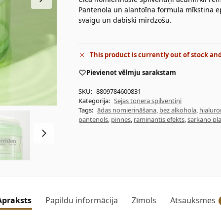
Pantenola un alantoīna formula mīkstina e
svaigu un dabiski mirdzošu.
This product is currently out of stock an
Pievienot vēlmju sarakstam
SKU:
8809784600831
Kategorija:
Sejas tonera spilventiņi
Tags:
ādas nomierināšana
,
bez alkohola
,
hialur
pantenols
,
pinnes
,
raminantis efekts
,
sarkano p
Apraksts
Papildu informācija
Zīmols
Atsauksmes