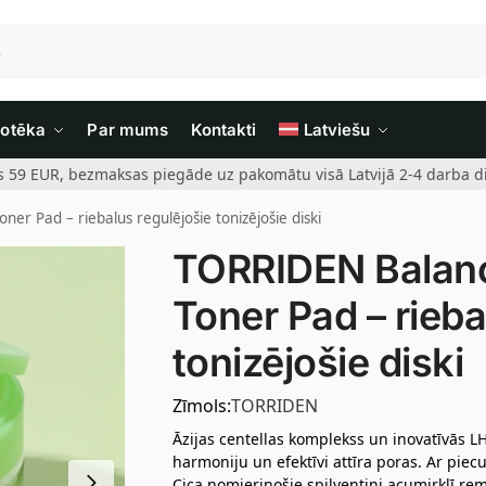
iotēka
Par mums
Kontakti
Latviešu
rs 59 EUR, bezmaksas piegāde uz pakomātu visā Latvijā 2-4 darba di
er Pad – riebalus regulējošie tonizējošie diski
TORRIDEN Balanc
Toner Pad – rieba
tonizējošie diski
Zīmols:
TORRIDEN
Āzijas centellas komplekss un inovatīvās 
harmoniju un efektīvi attīra poras. Ar piec
Cica nomierinošie spilventiņi acumirklī re