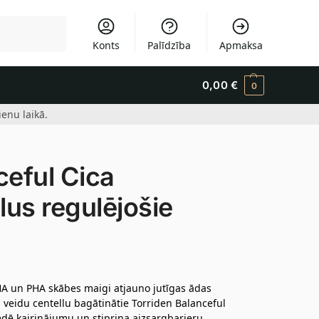
Meklēšana
Konts
Palīdzība
Apmaksa
0,00
€
0
enu laikā.
eful Cica
lus regulējošie
LHA un PHA skābes maigi atjauno jutīgas ādas
u veidu centellu bagātinātie Torriden Balanceful
mdē kairinājumu un stiprina aizsargbarjeru.