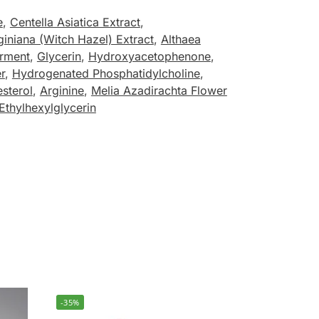
e
,
Centella Asiatica Extract
,
iniana (Witch Hazel) Extract
,
Althaea
erment
,
Glycerin
,
Hydroxyacetophenone
,
r
,
Hydrogenated Phosphatidylcholine
,
sterol
,
Arginine
,
Melia Azadirachta Flower
Ethylhexylglycerin
-35%