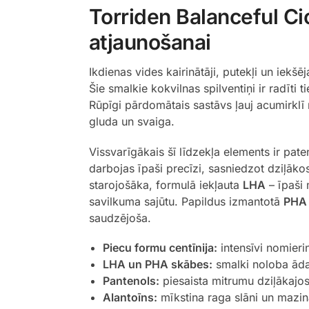
Torriden Balanceful Ci
atjaunošanai
Ikdienas vides kairinātāji, putekļi un iekš
Šie smalkie kokvilnas spilventiņi ir radīt
Rūpīgi pārdomātais sastāvs ļauj acumirklī 
gluda un svaiga.
Vissvarīgākais šī līdzekļa elements ir pate
darbojas īpaši precīzi, sasniedzot dziļākos
starojošāka, formulā iekļauta
LHA
– īpaši 
savilkuma sajūtu. Papildus izmantotā
PHA
saudzējoša.
Piecu formu centīnija:
intensīvi nomieri
LHA un PHA skābes:
smalki noloba ādas
Pantenols:
piesaista mitrumu dziļākajos
Alantoīns:
mīkstina raga slāni un mazina