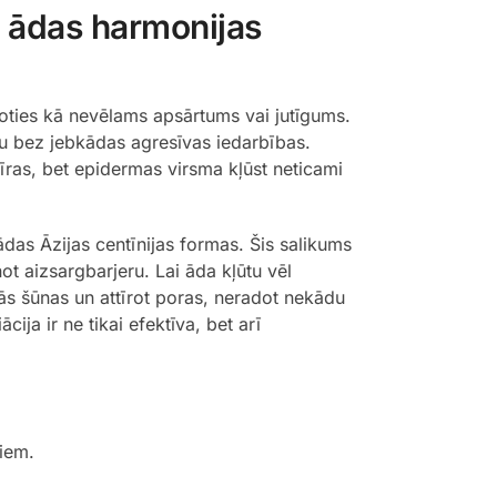
s ādas harmonijas
užoties kā nevēlams apsārtums vai jutīgums.
nu bez jebkādas agresīvas iedarbības.
tīras, bet epidermas virsma kļūst neticami
as Āzijas centīnijas formas. Šis salikums
ot aizsargbarjeru. Lai āda kļūtu vēl
šās šūnas un attīrot poras, neradot nekādu
ja ir ne tikai efektīva, bet arī
iem.