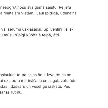
u, neapgrūtinošu svaiguma sajūtu. Reljefā
airinātajām vietām. Caurspīdīgā, ūdeņainā
 vai serumu uzklāšanai. Spilventiņi lieliski
otu
mūsu rūpīgi kūrētajā telpā
, ātri
laukiet to pa sejas ādu, izvairoties no
 lai uzlabotu mitrināšanu un sagatavotu ādu
 ādas līdzsvaru un veselīgu izskatu. Pēc
šanas rutīnu.