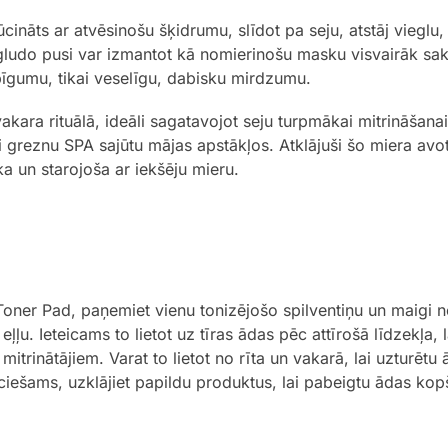
sūcināts ar atvēsinošu šķidrumu, slīdot pa seju, atstāj viegl
gludo pusi var izmantot kā nomierinošu masku visvairāk sak
ipīgumu, tikai veselīgu, dabisku mirdzumu.
 vakara rituālā, ideāli sagatavojot seju turpmākai mitrināšanai
tai greznu SPA sajūtu mājas apstākļos. Atklājuši šo miera av
ka un starojoša ar iekšēju mieru.
ner Pad, paņemiet vienu tonizējošo spilventiņu un maigi nos
ļļu. Ieteicams to lietot uz tīras ādas pēc attīrošā līdzekļa,
trinātājiem. Varat to lietot no rīta un vakarā, lai uzturētu
eciešams, uzklājiet papildu produktus, lai pabeigtu ādas kop