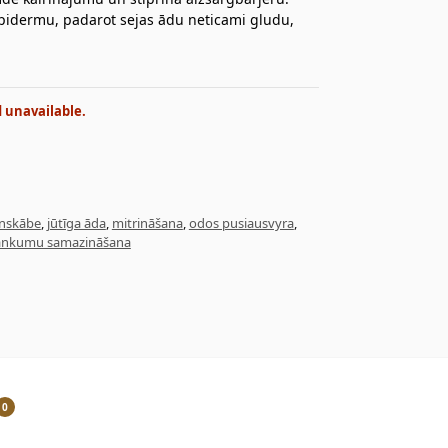
pidermu, padarot sejas ādu neticami gludu,
d unavailable.
onskābe
,
jūtīga āda
,
mitrināšana
,
odos pusiausvyra
,
lankumu samazināšana
0