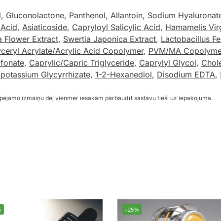
l
,
Gluconolactone
,
Panthenol
,
Allantoin
,
Sodium Hyaluronat
 Acid
,
Asiaticoside
,
Capryloyl Salicylic Acid
,
Hamamelis Virg
 Flower Extract
,
Swertia Japonica Extract
,
Lactobacillus F
yceryl Acrylate/Acrylic Acid Copolymer
,
PVM/MA Copolyme
fonate
,
Caprylic/Capric Triglyceride
,
Caprylyl Glycol
,
Chole
ipotassium Glycyrrhizate
,
1-2-Hexanediol
,
Disodium EDTA
,
espējamo izmaiņu dēļ vienmēr iesakām pārbaudīt sastāvu tieši uz iepakojuma.
%
-25%