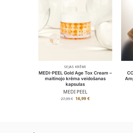
SEJAS KRĒMI
MEDI-PEEL Gold Age Tox Cream –
CO
maitinojo krēma veidošanas
Amp
kapsulas
MEDI PEEL
16,99
€
27,99
€