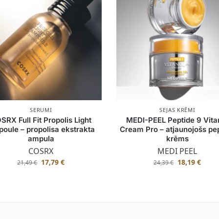
SERUMI
SEJAS KRĒMI
SRX Full Fit Propolis Light
MEDI-PEEL Peptide 9 Vita
oule – propolisa ekstrakta
Cream Pro – atjaunojošs pe
ampula
krēms
COSRX
MEDI PEEL
17,79
€
18,19
€
21,49
€
24,39
€