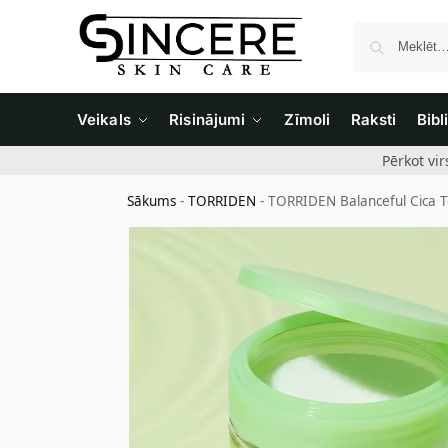
Veikals
Risinājumi
Zīmoli
Raksti
Bibl
Pērkot vi
Sākums
-
TORRIDEN
-
TORRIDEN Balanceful Cica Ton