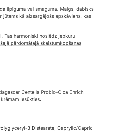
kāda lipīguma vai smaguma. Maigs, dabisks
ir jūtams kā aizsargājošs apskāviens, kas
ai. Tas harmoniski noslēdz jebkuru
s
šajā pārdomātajā skaistumkopšanas
dagascar Centella Probio-Cica Enrich
 krēmam iesūkties.
olyglyceryl-3 Distearate
,
Caprylic/Capric