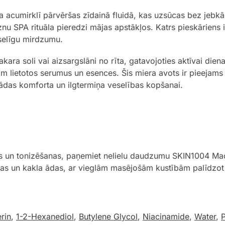
ra acumirklī pārvēršas zīdainā fluidā, kas uzsūcas bez jeb
nu SPA rituāla pieredzi mājas apstākļos. Katrs pieskāriens 
eselīgu mirdzumu.
kara soli vai aizsargslāni no rīta, gatavojoties aktīvai dien
m lietotos serumus un esences. Šis miera avots ir pieejam
u ādas komforta un ilgtermiņa veselības kopšanai.
anas un tonizēšanas, paņemiet nelielu daudzumu SKIN1004 Ma
ejas un kakla ādas, ar vieglām masējošām kustībām palīdzot
rin
,
1-2-Hexanediol
,
Butylene Glycol
,
Niacinamide
,
Water
,
P