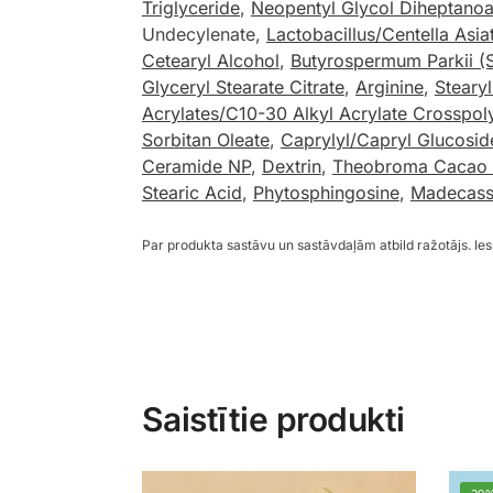
Triglyceride
,
Neopentyl Glycol Diheptanoa
Undecylenate,
Lactobacillus/Centella Asiat
Cetearyl Alcohol
,
Butyrospermum Parkii (S
Glyceryl Stearate Citrate
,
Arginine
,
Steary
Acrylates/C10-30 Alkyl Acrylate Crosspol
Sorbitan Oleate
,
Caprylyl/Capryl Glucosid
Ceramide NP
,
Dextrin
,
Theobroma Cacao (
Stearic Acid
,
Phytosphingosine
,
Madecass
Par produkta sastāvu un sastāvdaļām atbild ražotājs. I
Saistītie produkti