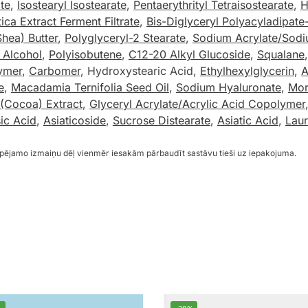
te
,
Isostearyl Isostearate
,
Pentaerythrityl Tetraisostearate
,
H
ica Extract Ferment Filtrate
,
Bis-Diglyceryl Polyacyladipate
hea) Butter
,
Polyglyceryl-2 Stearate
,
Sodium Acrylate/Sodi
l Alcohol
,
Polyisobutene
,
C12-20 Alkyl Glucoside
,
Squalane
ymer
,
Carbomer
, Hydroxystearic Acid,
Ethylhexylglycerin
,
A
e
,
Macadamia Ternifolia Seed Oil
,
Sodium Hyaluronate
,
Mor
Cocoa) Extract
,
Glyceryl Acrylate/Acrylic Acid Copolymer
ic Acid
,
Asiaticoside
,
Sucrose Distearate
,
Asiatic Acid
,
Laur
espējamo izmaiņu dēļ vienmēr iesakām pārbaudīt sastāvu tieši uz iepakojuma.