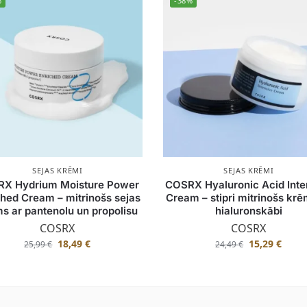
%
-38%
SEJAS KRĒMI
SEJAS KRĒMI
X Hydrium Moisture Power
COSRX Hyaluronic Acid Inte
ched Cream – mitrinošs sejas
Cream – stipri mitrinošs krē
s ar pantenolu un propolisu
hialuronskābi
COSRX
COSRX
18,49
€
15,29
€
25,99
€
24,49
€