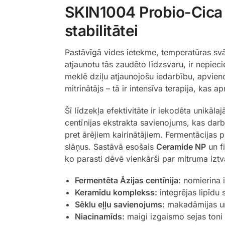
SKIN1004 Probio-Cica 
stabilitātei
Pastāvīgā vides ietekme, temperatūras svār
atjaunotu tās zaudēto līdzsvaru, ir nepiecie
meklē dziļu atjaunojošu iedarbību, apvien
mitrinātājs – tā ir intensīva terapija, kas 
Šī līdzekļa efektivitāte ir iekodēta unikāla
centīnijas ekstrakta savienojums, kas dar
pret ārējiem kairinātājiem. Fermentācijas 
slāņus. Sastāvā esošais
Ceramide NP
un fi
ko parasti dēvē vienkārši par mitruma izt
Fermentēta Āzijas centīnija:
nomierina i
Keramīdu komplekss:
integrējas lipīdu 
Sēklu eļļu savienojums:
makadāmijas un
Niacinamīds:
maigi izgaismo sejas toni 