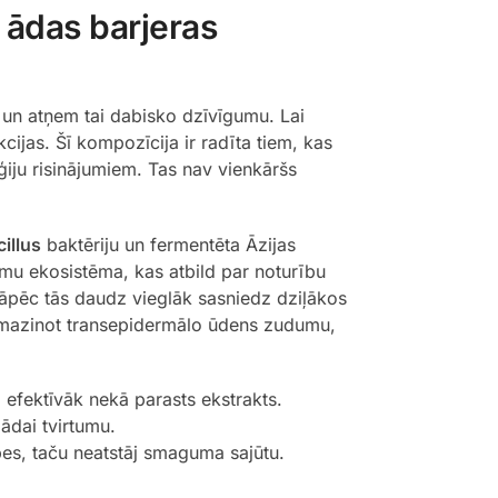
 ādas barjeras
u un atņem tai dabisko dzīvīgumu. Lai
kcijas. Šī kompozīcija ir radīta tiem, kas
iju risinājumiem. Tas nav vienkāršs
illus
baktēriju un fermentēta Āzijas
mu ekosistēma, kas atbild par noturību
 tāpēc tās daudz vieglāk sasniedz dziļākos
 samazinot transepidermālo ūdens zudumu,
efektīvāk nekā parasts ekstrakts.
 ādai tvirtumu.
s, taču neatstāj smaguma sajūtu.