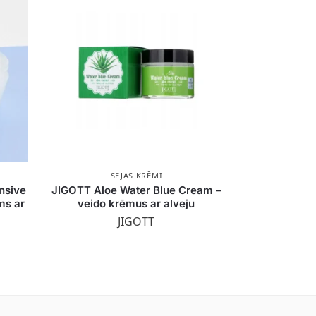
SEJAS KRĒMI
nsive
JIGOTT Aloe Water Blue Cream –
ms ar
veido krēmus ar alveju
JIGOTT