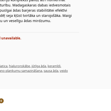
noturību. Madagaskaras dabas iedvesmotais
sīgai ādas barjeras stabilitātei efektīvi
ēļ seja kļūst tvirtāka un starojošāka. Maigi
rtu un veselīgu ādas mirdzumu.
d unavailable.
iatica
,
hialuronskābe
,
jūtīga āda
,
keramīdi
,
ano plankumu samazināšana
,
sausa āda
,
veido
0