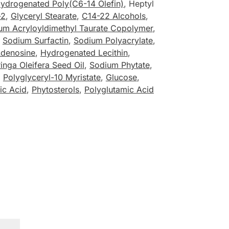
ydrogenated Poly(C6-14 Olefin)
, Heptyl
-2
,
Glyceryl Stearate
,
C14-22 Alcohols
,
um Acryloyldimethyl Taurate Copolymer
,
,
Sodium Surfactin
,
Sodium Polyacrylate
,
denosine
,
Hydrogenated Lecithin
,
inga Oleifera Seed Oil
,
Sodium Phytate
,
,
Polyglyceryl-10 Myristate
,
Glucose
,
ic Acid
,
Phytosterols
,
Polyglutamic Acid