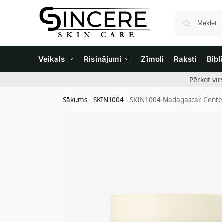
Veikals
Risinājumi
Zīmoli
Raksti
Bibl
Pērkot vi
Sākums
-
SKIN1004
-
SKIN1004 Madagascar Centell