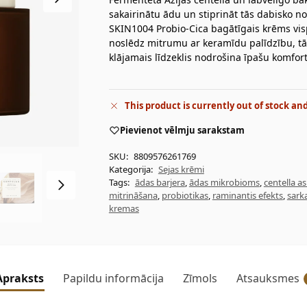
sakairinātu ādu un stiprināt tās dabisko 
SKIN1004 Probio-Cica bagātīgais krēms vispu
noslēdz mitrumu ar keramīdu palīdzību, tād
klājamais līdzeklis nodrošina īpašu komfo
This product is currently out of stock an
Pievienot vēlmju sarakstam
SKU:
8809576261769
Kategorija:
Sejas krēmi
Tags:
ādas barjera
,
ādas mikrobioms
,
centella as
mitrināšana
,
probiotikas
,
raminantis efekts
,
sark
kremas
Apraksts
Papildu informācija
Zīmols
Atsauksmes