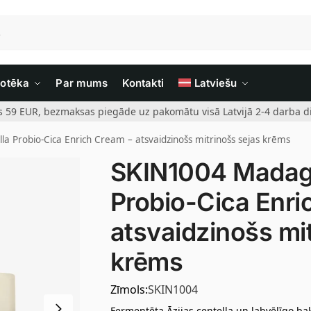
iotēka
Par mums
Kontakti
Latviešu
rs 59 EUR, bezmaksas piegāde uz pakomātu visā Latvijā 2-4 darba di
a Probio-Cica Enrich Cream – atsvaidzinošs mitrinošs sejas krēms
SKIN1004 Madaga
Probio-Cica Enri
atsvaidzinošs mi
krēms
Zīmols:
SKIN1004
Fermentēta Āzijas centella un labvēlīgo ba