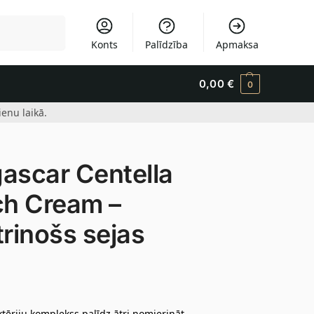
Meklēšana
Konts
Palīdzība
Apmaksa
0,00
€
0
enu laikā.
scar Centella
ch Cream –
trinošs sejas
ktēriju komplekss palīdz ātri nomierināt