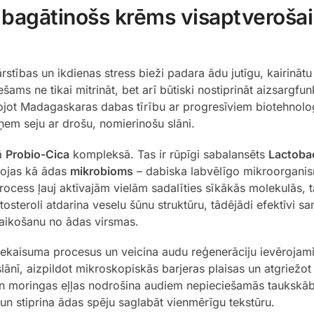
bagātinošs krēms visaptverošai
stības un ikdienas stress bieži padara ādu jutīgu, kairināt
šams ne tikai mitrināt, bet arī būtiski nostiprināt aizsargfun
ojot Madagaskaras dabas tīrību ar progresīviem biotehnoloģ
apņem seju ar drošu, nomierinošu slāni.
jā
Probio-Cica
kompleksā. Tas ir rūpīgi sabalansēts
Lactobac
bojas kā ādas
mikrobioms
– dabiska labvēlīgo mikroorganis
process ļauj aktīvajām vielām sadalīties sīkākās molekulās,
tosteroli atdarina veselu šūnu struktūru, tādējādi efektīvi
vaikošanu no ādas virsmas.
ekaisuma procesus un veicina audu reģenerāciju ievērojami 
slānī, aizpildot mikroskopiskās barjeras plaisas un atgriežot
 moringas eļļas nodrošina audiem nepieciešamās taukskābe
un stiprina ādas spēju saglabāt vienmērīgu tekstūru.