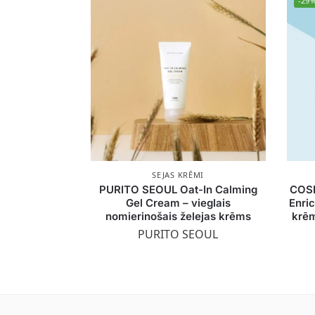
-29
SEJAS KRĒMI
PURITO SEOUL Oat-In Calming
COSR
Gel Cream – vieglais
Enri
nomierinošais želejas krēms
krēm
PURITO SEOUL