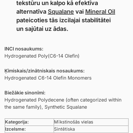
tekstūru un kalpo kā efektīva
alternatīva
Squalane
vai
Mineral Oil
pateicoties tās izcilajai stabilitātei
un sajūtai uz ādas.
INCI nosaukums:
Hydrogenated Poly(C6-14 Olefin)
Ķīmiskais/zinātniskais nosaukums:
Hydrogenated C6-14 Olefin Monomers
Biežākie sinonīmi:
Hydrogenated Polydecene (often categorized within
the same family), Synthetic Squalane
Kategorija:
Mīkstinošās vielas
Izcelsme:
Sintētiska