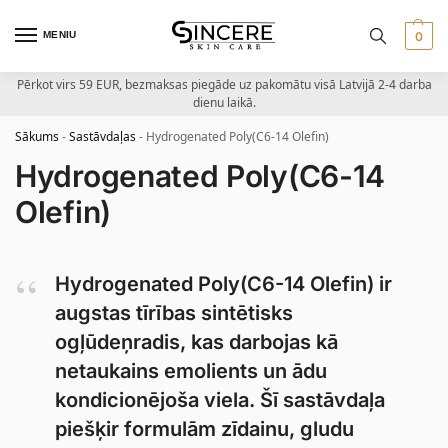
MENIU
0
Pērkot virs 59 EUR, bezmaksas piegāde uz pakomātu visā Latvijā 2-4 darba
dienu laikā.
Sākums
-
Sastāvdaļas
-
Hydrogenated Poly(C6-14 Olefin)
Hydrogenated Poly(C6-14
Olefin)
Hydrogenated Poly(C6-14 Olefin) ir
augstas tīrības sintētisks
ogļūdeņradis, kas darbojas kā
netaukains emolients un ādu
kondicionējoša viela. Šī sastāvdaļa
piešķir formulām zīdainu, gludu