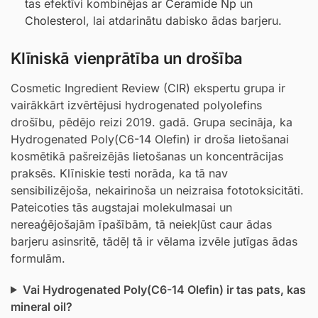
tas efektīvi kombinējas ar
Ceramide Np
un
Cholesterol
, lai atdarinātu dabisko ādas barjeru.
Klīniskā vienprātība un drošība
Cosmetic Ingredient Review (CIR) ekspertu grupa ir
vairākkārt izvērtējusi hydrogenated polyolefins
drošību, pēdējo reizi 2019. gadā. Grupa secināja, ka
Hydrogenated Poly(C6-14 Olefin) ir droša lietošanai
kosmētikā pašreizējās lietošanas un koncentrācijas
praksēs. Klīniskie testi norāda, ka tā nav
sensibilizējoša, nekairinoša un neizraisa fototoksicitāti.
Pateicoties tās augstajai molekulmasai un
nereaģējošajām īpašībām, tā neiekļūst caur ādas
barjeru asinsritē, tādēļ tā ir vēlama izvēle jutīgas ādas
formulām.
Vai Hydrogenated Poly(C6-14 Olefin) ir tas pats, kas
mineral oil?