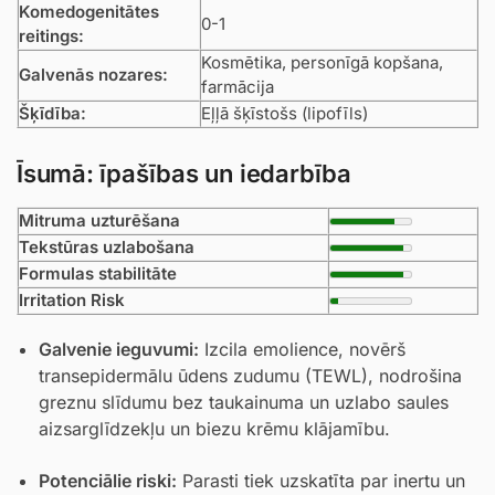
Komedogenitātes
0-1
reitings:
Kosmētika, personīgā kopšana,
Galvenās nozares:
farmācija
Šķīdība:
Eļļā šķīstošs (lipofīls)
Īsumā: īpašības un iedarbība
Mitruma uzturēšana
Tekstūras uzlabošana
Formulas stabilitāte
Irritation Risk
Galvenie ieguvumi:
Izcila emolience, novērš
transepidermālu ūdens zudumu (TEWL), nodrošina
greznu slīdumu bez taukainuma un uzlabo saules
aizsarglīdzekļu un biezu krēmu klājamību.
Potenciālie riski:
Parasti tiek uzskatīta par inertu un