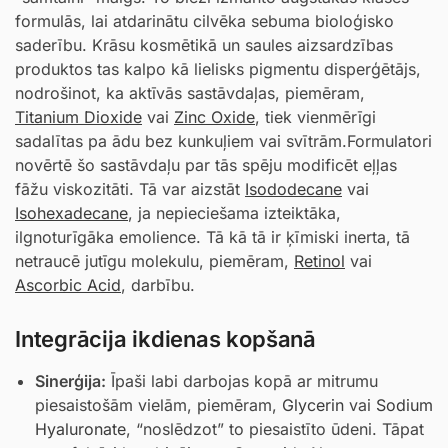
formulās, lai atdarinātu cilvēka sebuma bioloģisko
saderību. Krāsu kosmētikā un saules aizsardzības
produktos tas kalpo kā lielisks pigmentu disperģētājs,
nodrošinot, ka aktīvās sastāvdaļas, piemēram,
Titanium Dioxide
vai
Zinc Oxide
, tiek vienmērīgi
sadalītas pa ādu bez kunkuļiem vai svītrām.Formulatori
novērtē šo sastāvdaļu par tās spēju modificēt eļļas
fāžu viskozitāti. Tā var aizstāt
Isododecane
vai
Isohexadecane
, ja nepieciešama izteiktāka,
ilgnoturīgāka emolience. Tā kā tā ir ķīmiski inerta, tā
netraucē jutīgu molekulu, piemēram,
Retinol
vai
Ascorbic Acid
, darbību.
Integrācija ikdienas kopšanā
Sinerģija:
Īpaši labi darbojas kopā ar mitrumu
piesaistošām vielām, piemēram,
Glycerin
vai
Sodium
Hyaluronate
, “noslēdzot” to piesaistīto ūdeni. Tāpat