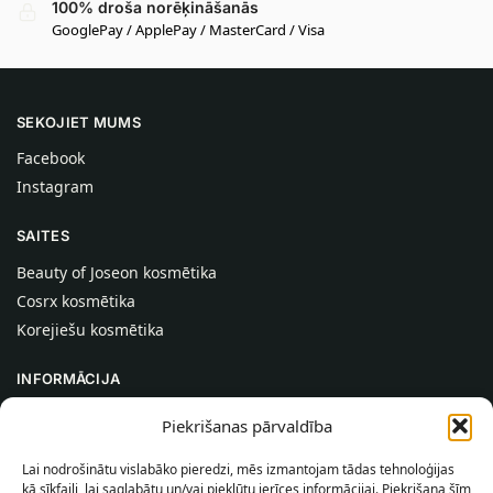
100% droša norēķināšanās
GooglePay / ApplePay / MasterCard / Visa
SEKOJIET MUMS
Facebook
Instagram
SAITES
Beauty of Joseon kosmētika
Cosrx kosmētika
Korejiešu kosmētika
INFORMĀCIJA
Par mums
Piekrišanas pārvaldība
Kontakti
Lai nodrošinātu vislabāko pieredzi, mēs izmantojam tādas tehnoloģijas
Palīdzība
kā sīkfaili, lai saglabātu un/vai piekļūtu ierīces informācijai. Piekrišana šīm