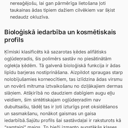
nereaģējošu, lai gan pārmērīga lietošana ļoti
taukainas ādas tipiem dažiem cilvēkiem var šķist
nedaudz okluzīva.
Bioloģiskā iedarbība un kosmētiskais
profils
Ķīmiski klasificēts kā sazarotas ķēdes alifātisks
ogļūdeņradis, šis polimērs sastāv no piesātinātām
oglekļa ķēdēm. Tā galvenā bioloģiskā funkcija ir ādas
lipīdu barjeras nostiprināšana. Aizpildot spraugas starp
nolobījušamies korneocītiem, tas izlīdzina ādas virsmu
un novērš mitruma iztvaikošanu no dziļākajiem dermas
slāņiem. Atšķirībā no daudziem dabīgiem augu eļļu
veidiem, šim sintētiskajam ogļūdeņradim nav
dubultsaišu, tādēļ tas ir ļoti izturīgs pret oksidēšanos
un sasmakšanu, nonākot gaismas un gaisa
iedarbībā.Sajūtu profils šai sastāvdaļai ir raksturots kā
“samtaini” maigs. To bieži izmanto augstākās klases