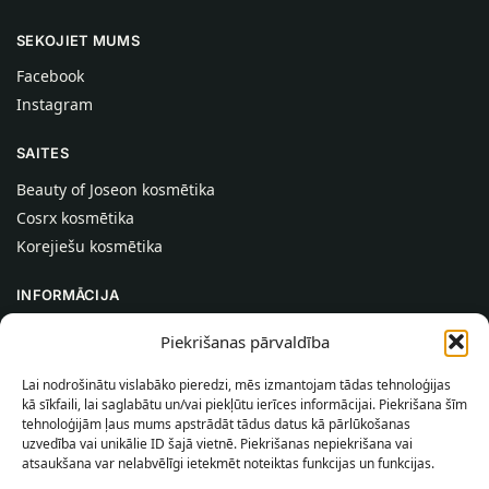
SEKOJIET MUMS
Facebook
Instagram
SAITES
Beauty of Joseon kosmētika
Cosrx kosmētika
Korejiešu kosmētika
INFORMĀCIJA
Par mums
Piekrišanas pārvaldība
Kontakti
Lai nodrošinātu vislabāko pieredzi, mēs izmantojam tādas tehnoloģijas
Palīdzība
kā sīkfaili, lai saglabātu un/vai piekļūtu ierīces informācijai. Piekrišana šīm
tehnoloģijām ļaus mums apstrādāt tādus datus kā pārlūkošanas
INFORMĀCIJA PIRCĒJAM
uzvedība vai unikālie ID šajā vietnē. Piekrišanas nepiekrišana vai
atsaukšana var nelabvēlīgi ietekmēt noteiktas funkcijas un funkcijas.
Piegādes nosacījumi