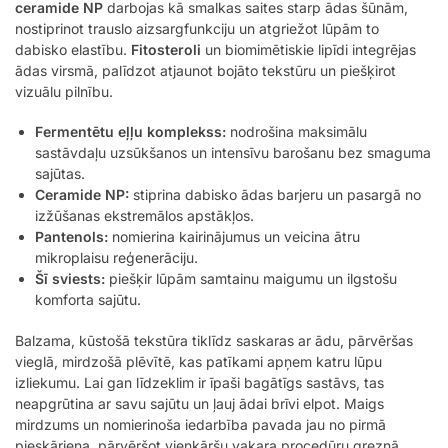
ceramide NP
darbojas kā smalkas saites starp ādas šūnām,
nostiprinot trauslo aizsargfunkciju un atgriežot lūpām to
dabisko elastību.
Fitosteroli
un biomimētiskie lipīdi integrējas
ādas virsmā, palīdzot atjaunot bojāto tekstūru un piešķirot
vizuālu pilnību.
Fermentētu eļļu komplekss:
nodrošina maksimālu
sastāvdaļu uzsūkšanos un intensīvu barošanu bez smaguma
sajūtas.
Ceramide NP:
stiprina dabisko ādas barjeru un pasargā no
izžūšanas ekstremālos apstākļos.
Pantenols:
nomierina kairinājumus un veicina ātru
mikroplaisu reģenerāciju.
Šī sviests:
piešķir lūpām samtainu maigumu un ilgstošu
komforta sajūtu.
Balzama, kūstošā tekstūra tiklīdz saskaras ar ādu, pārvēršas
vieglā, mirdzošā plēvītē, kas patīkami apņem katru lūpu
izliekumu. Lai gan līdzeklim ir īpaši bagātīgs sastāvs, tas
neapgrūtina ar savu sajūtu un ļauj ādai brīvi elpot. Maigs
mirdzums un nomierinoša iedarbība pavada jau no pirmā
pieskāriena, pārvēršot vienkāršu vakara procedūru greznā