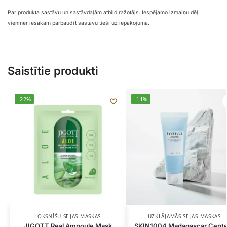
Par produkta sastāvu un sastāvdaļām atbild ražotājs. Iespējamo izmaiņu dēļ
vienmēr iesakām pārbaudīt sastāvu tieši uz iepakojuma.
Saistītie produkti
-22%
-11%
LOKSNĪŠU SEJAS MASKAS
UZKLĀJAMĀS SEJAS MASKAS
JIGOTT Real Ampoule Mask
SKIN1004 Madagascar Cente