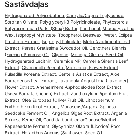
Sastāvdaļas
Hydrogenated Polyisobutene
,
Caprylic/Capric Triglyceride
,
Sorbitan Olivate
,
Polyglyceryl-3 Polyricinoleate
,
Phytosterols
,
Butyrospermum Parkii (Shea) Butter
,
Panthenol
,
Microcrystalline
Wax
,
Isopropyl Myristate
,
Tocopherol
,
Beeswax
,
Water
,
Eclipta
Prostrata Extract
,
Isopropyl Palmitate
,
Melia Azadirachta Leaf
Extract
,
Persea Gratissima (Avocado) Oil
,
Oenothera Biennis
(Evening Primrose) Oil
,
Glycerin
,
Moringa Oleifera Seed Oil
,
Hydrogenated Lecithin
,
Ceramide NP
,
Camellia Sinensis Leaf
Extract
,
Chamomilla Recutita (Matricaria) Flower Extract
,
Pulsatilla Koreana Extract
,
Centella Asiatica Extract
,
Aloe
Barbadensis Leaf Extract
,
Lavandula Angustifolia (Lavender)
Flower Extract
,
Anemarrhena Asphodeloides Root Extract
,
Usnea Barbata (Lichen) Extract
,
Zanthoxylum Piperitum Fruit
Extract
,
Olea Europaea (Olive) Fruit Oil
,
Lithospermum
Erythrorhizon Root Extract
, Monascus/Argania Spinosa
Seedcake Ferment Oil,
Angelica Gigas Root Extract
,
Argania
Spinosa Kernel Oil
,
Candida bombicola/Glucose/Methyl
Rapeseedate Ferment
,
Glycyrrhiza Glabra (Licorice) Root
Extract
,
Helianthus Annuus (Sunflower) Seed Oil