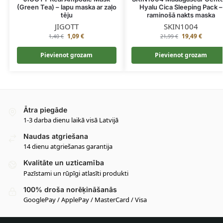
(Green Tea) – lapu maska ar zaļo
Hyalu Cica Sleeping Pack –
tēju
raminošā nakts maska
JIGOTT
SKIN1004
1,09
€
19,49
€
1,40
€
21,99
€
Pievienot grozam
Pievienot grozam
Ātra piegāde
1-3 darba dienu laikā visā Latvijā
Naudas atgriešana
14 dienu atgriešanas garantija
Kvalitāte un uzticamība
Pazīstami un rūpīgi atlasīti produkti
100% droša norēķināšanās
GooglePay / ApplePay / MasterCard / Visa