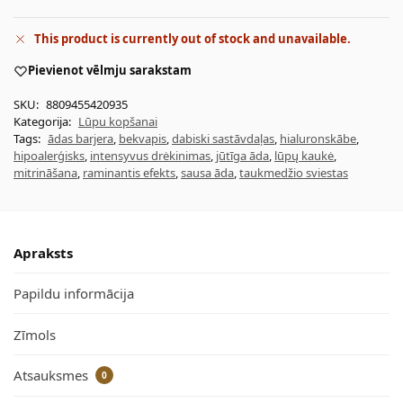
This product is currently out of stock and unavailable.
Pievienot vēlmju sarakstam
SKU:
8809455420935
Kategorija:
Lūpu kopšanai
Tags:
ādas barjera
,
bekvapis
,
dabiski sastāvdaļas
,
hialuronskābe
,
hipoalerģisks
,
intensyvus drėkinimas
,
jūtīga āda
,
lūpų kaukė
,
mitrināšana
,
raminantis efekts
,
sausa āda
,
taukmedžio sviestas
Apraksts
Papildu informācija
Zīmols
Atsauksmes
0