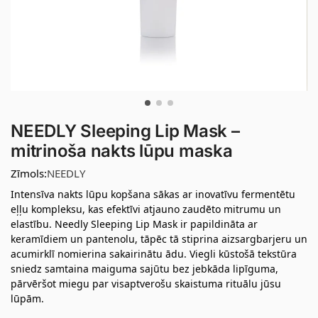
NEEDLY Sleeping Lip Mask –
mitrinoša nakts lūpu maska
Zīmols:
NEEDLY
Intensīva nakts lūpu kopšana sākas ar inovatīvu fermentētu
eļļu kompleksu, kas efektīvi atjauno zaudēto mitrumu un
elastību. Needly Sleeping Lip Mask ir papildināta ar
keramīdiem un pantenolu, tāpēc tā stiprina aizsargbarjeru un
acumirklī nomierina sakairinātu ādu. Viegli kūstošā tekstūra
sniedz samtaina maiguma sajūtu bez jebkāda lipīguma,
pārvēršot miegu par visaptverošu skaistuma rituālu jūsu
lūpām.