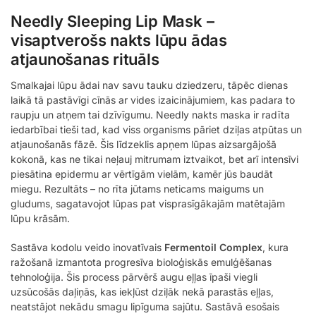
Needly Sleeping Lip Mask –
visaptverošs nakts lūpu ādas
atjaunošanas rituāls
Smalkajai lūpu ādai nav savu tauku dziedzeru, tāpēc dienas
laikā tā pastāvīgi cīnās ar vides izaicinājumiem, kas padara to
raupju un atņem tai dzīvīgumu. Needly nakts maska ir radīta
iedarbībai tieši tad, kad viss organisms pāriet dziļas atpūtas un
atjaunošanās fāzē. Šis līdzeklis apņem lūpas aizsargājošā
kokonā, kas ne tikai neļauj mitrumam iztvaikot, bet arī intensīvi
piesātina epidermu ar vērtīgām vielām, kamēr jūs baudāt
miegu. Rezultāts – no rīta jūtams neticams maigums un
gludums, sagatavojot lūpas pat visprasīgākajām matētajām
lūpu krāsām.
Sastāva kodolu veido inovatīvais
Fermentoil Complex
, kura
ražošanā izmantota progresīva bioloģiskās emulģēšanas
tehnoloģija. Šis process pārvērš augu eļļas īpaši viegli
uzsūcošās daļiņās, kas iekļūst dziļāk nekā parastās eļļas,
neatstājot nekādu smagu lipīguma sajūtu. Sastāvā esošais