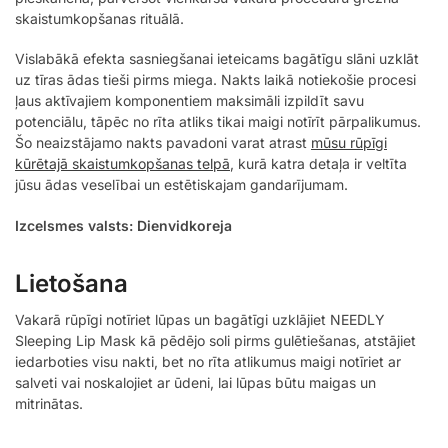
skaistumkopšanas rituālā.
Vislabākā efekta sasniegšanai ieteicams bagātīgu slāni uzklāt
uz tīras ādas tieši pirms miega. Nakts laikā notiekošie procesi
ļaus aktīvajiem komponentiem maksimāli izpildīt savu
potenciālu, tāpēc no rīta atliks tikai maigi notīrīt pārpalikumus.
Šo neaizstājamo nakts pavadoni varat atrast
mūsu rūpīgi
kūrētajā skaistumkopšanas telpā
, kurā katra detaļa ir veltīta
jūsu ādas veselībai un estētiskajam gandarījumam.
Izcelsmes valsts: Dienvidkoreja
Lietošana
Vakarā rūpīgi notīriet lūpas un bagātīgi uzklājiet NEEDLY
Sleeping Lip Mask kā pēdējo soli pirms gulētiešanas, atstājiet
iedarboties visu nakti, bet no rīta atlikumus maigi notīriet ar
salveti vai noskalojiet ar ūdeni, lai lūpas būtu maigas un
mitrinātas.