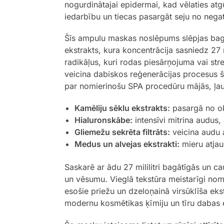
nogurdinātajai epidermai, kad vēlaties at
iedarbību un tiecas pasargāt seju no nega
Šīs ampulu maskas noslēpums slēpjas bagā
ekstrakts, kura koncentrācija sasniedz 27
radikāļus, kuri rodas piesārņojuma vai stre
veicina dabiskos reģenerācijas procesus šū
par nomierinošu SPA procedūru mājās, ļaujo
Kamēliju sēklu ekstrakts:
pasargā no ok
Hialuronskābe:
intensīvi mitrina audus,
Gliemežu sekrēta filtrāts:
veicina audu 
Medus un alvejas ekstrakti:
mieru atjau
Saskarē ar ādu 27 mililitri bagātīgās un 
un vēsumu. Vieglā tekstūra meistarīgi nomi
esošie priežu un dzeloņainā virsūklīša ekst
modernu kosmētikas ķīmiju un tīru dabas e