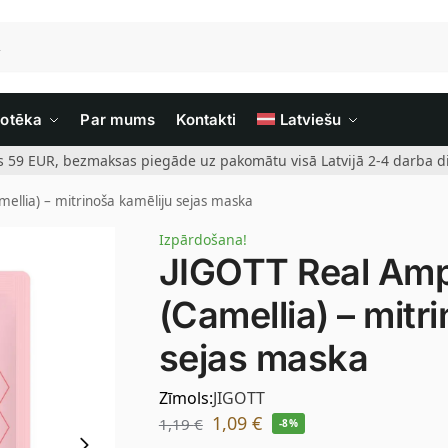
iotēka
Par mums
Kontakti
Latviešu
rs 59 EUR, bezmaksas piegāde uz pakomātu visā Latvijā 2-4 darba di
llia) – mitrinoša kamēliju sejas maska
Izpārdošana!
JIGOTT Real Am
(Camellia) – mitr
sejas maska
Zīmols:
JIGOTT
1,09
€
1,19
€
-8%