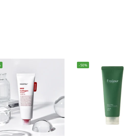
%
-50%