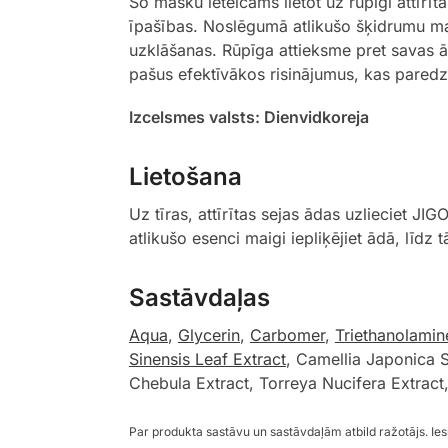
Šo masku ieteicams lietot uz rūpīgi attīrīt
īpašības. Noslēgumā atlikušo šķidrumu maig
uzklāšanas. Rūpīga attieksme pret savas ād
pašus efektīvākos risinājumus, kas paredzē
Izcelsmes valsts: Dienvidkoreja
Lietošana
Uz tīras, attīrītas sejas ādas uzlieciet 
atlikušo esenci maigi iepliķējiet ādā, līdz
Sastāvdaļas
Aqua
,
Glycerin
,
Carbomer
,
Triethanolamin
Sinensis Leaf Extract
, Camellia Japonica 
Chebula Extract, Torreya Nucifera Extract,
Par produkta sastāvu un sastāvdaļām atbild ražotājs. I