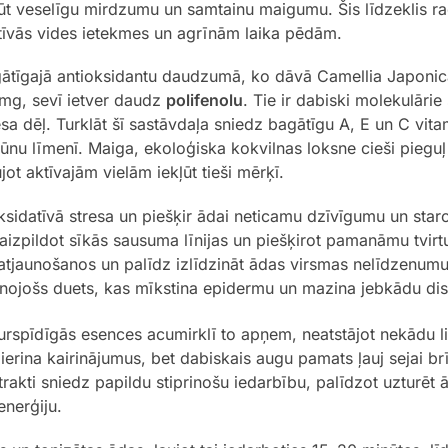
gūt veselīgu mirdzumu un samtainu maigumu. Šis līdzeklis ra
tīvās vides ietekmes un agrīnām laika pēdām.
tīgajā antioksidantu daudzumā, ko dāvā Camellia Japonica
 mg, sevī ietver daudz
polifenolu
. Tie ir dabiski molekulārie
sa dēļ. Turklāt šī sastāvdaļa sniedz bagātīgu A, E un C vita
nu līmenī. Maiga, ekoloģiska kokvilnas loksne cieši pieguļ 
t aktīvajām vielām iekļūt tieši mērķī.
sidatīvā stresa un piešķir ādai neticamu dzīvīgumu un star
 aizpildot sīkās sausuma līnijas un piešķirot pamanāmu tvir
atjaunošanos un palīdz izlīdzināt ādas virsmas nelīdzenumu
nojošs duets, kas mīkstina epidermu un mazina jebkādu di
caurspīdīgās esences acumirklī to apņem, neatstājot nekādu 
erina kairinājumus, bet dabiskais augu pamats ļauj sejai brī
rakti sniedz papildu stiprinošu iedarbību, palīdzot uzturēt ā
nerģiju.