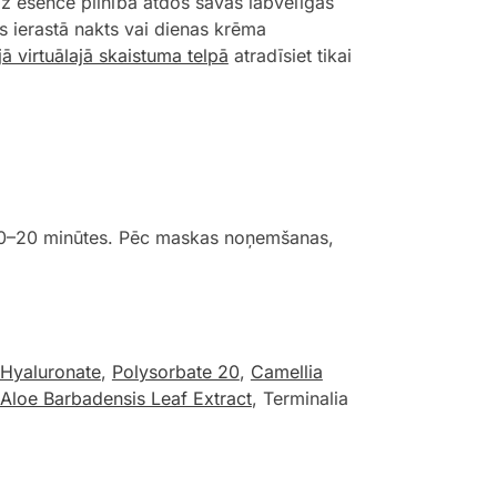
īdz esence pilnībā atdos savas labvēlīgās
s ierastā nakts vai dienas krēma
jā virtuālajā skaistuma telpā
atradīsiet tikai
es 10–20 minūtes. Pēc maskas noņemšanas,
Hyaluronate
,
Polysorbate 20
,
Camellia
Aloe Barbadensis Leaf Extract
, Terminalia