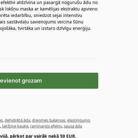
s efektīvi atdzīvina un pasargā nogurušu ādu no
sk lokšņu maska ar kamēlijas ekstraktu apvieno
rēta iedarbību, sniedzot sejai intensīvu
is sastāvdaļu savienojums veicina šūnu
ojošāka, tvirtāka un izstaro dzīvīgu enerģiju.
ievienot grozam
as
,
dehidrētā āda
,
drėgmės balansas
,
elastingumo
s
,
lakštinė kaukė
,
raminantis efekts
,
sausa āda
ijā, pērkot par vairāk nekā 59 EUR.