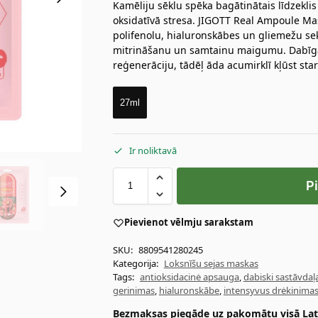
Kamēliju sēklu spēka bagātinātais līdzekli
oksidatīvā stresa. JIGOTT Real Ampoule Ma
polifenolu, hialuronskābes un gliemežu sek
mitrināšanu un samtainu maigumu. Dabīga
reģenerāciju, tādēļ āda acumirklī kļūst star
27ml
Ir noliktavā
P
Pievienot vēlmju sarakstam
SKU:
8809541280245
Kategorija:
Loksnīšu sejas maskas
Tags:
antioksidacinė apsauga
,
dabiski sastāvdaļ
gerinimas
,
hialuronskābe
,
intensyvus drėkinima
Bezmaksas piegāde uz pakomātu visā Latv