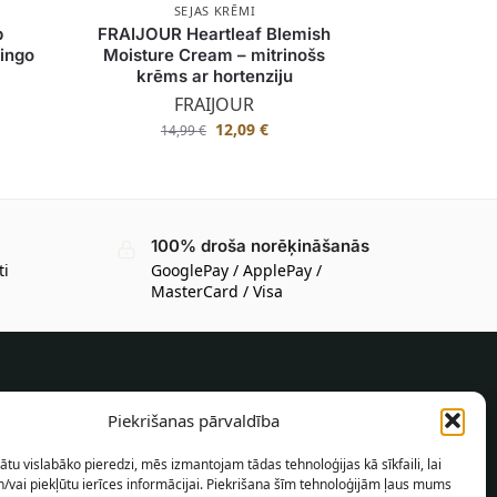
SEJAS KRĒMI
b
FRAIJOUR Heartleaf Blemish
lingo
Moisture Cream – mitrinošs
krēms ar hortenziju
FRAIJOUR
12,09
€
14,99
€
100% droša norēķināšanās
ti
GooglePay / ApplePay /
MasterCard / Visa
INFORMĀCIJA PIRCĒJAM
Piekrišanas pārvaldība
Piegādes nosacījumi
ātu vislabāko pieredzi, mēs izmantojam tādas tehnoloģijas kā sīkfaili, lai
Noteikumi un nosacījumi
/vai piekļūtu ierīces informācijai. Piekrišana šīm tehnoloģijām ļaus mums