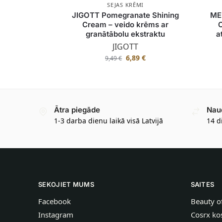
SEJAS KRĒMI
JIGOTT Pomegranate Shining
MED
Cream – veido krēms ar
granātābolu ekstraktu
a
JIGOTT
6,89
€
9,49
€
Ātra piegāde
Nau
1-3 darba dienu laikā visā Latvijā
14 d
SEKOJIET MUMS
SAITES
Facebook
Beauty o
Instagram
Cosrx ko