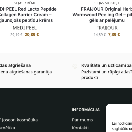
SEJAS KRĒMI
SEJAS SKRUBJI
I-PEEL Red Lacto Peptide
FRAIJOUR Original Her
Collagen Barrier Cream –
Wormwood Peeling Gel – pi
tjaunojošs peptīdu krēms
gēls ar pelējumu
MEDI PEEL
FRAIJOUR
20,89
€
7,39
€
29,19
€
14,89
€
das atgriešana
Kvalitāte un uzticamība
ienu atgriešanas garantija
Pazīstami un rūpīgi atlasī
produkti
INFORMĀCIJA
f Joseon kosmētika
Par mums
Lai nodrošin
smētika
Kontakti
saglabātu un