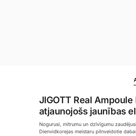
JIGOTT Real Ampoule M
atjaunojošs jaunības el
Nogurusi, mitrumu un dzīvīgumu zaudējusi s
Dienvidkorejas meistaru pilnveidotie dabas