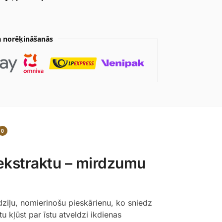
 norēķināšanās
0
ekstraktu – mirdzumu
dziļu, nomierinošu pieskārienu, ko sniedz
 kļūst par īstu atveldzi ikdienas