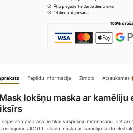
Ātra piegāde 1-3 darba dienu laikā
14 dienu atgriešana
100% droša
Apraksts
Papildu informācija
Zīmols
Atsauksmes
ask lokšņu maska ar kamēliju 
iksīrs
ejas āda pieprasa ne tikai virspusēju mitrināšanu, bet arī 
 risinājumi. JIGOTT lokšņu maska ar kamēliju sēklu ekstraktu