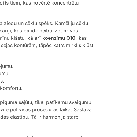
dīts tiem, kas novērtē koncentrētu
 ziedu un sēklu spēks. Kamēliju sēklu
 sargi, kas palīdz neitralizēt brīvos
mīnu klāstu, kā arī
koenzīmu Q10
, kas
sejas kontūrām, tāpēc katrs mirklis kļūst
ojumu.
tumu.
s.
skomfortu.
lipīguma sajūtu, tikai patīkamu svaigumu
vi elpot visas procedūras laikā. Sastāvā
das elastību. Tā ir harmonija starp