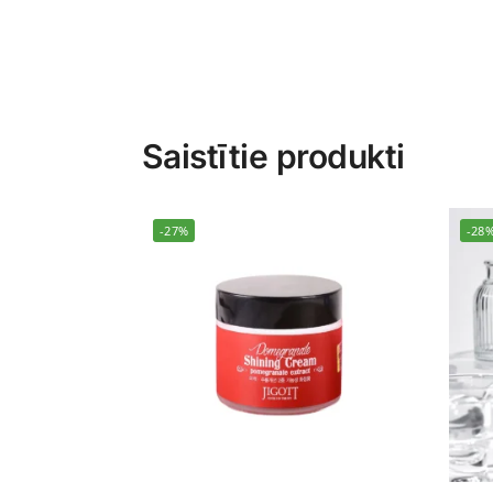
Saistītie produkti
-27%
-28