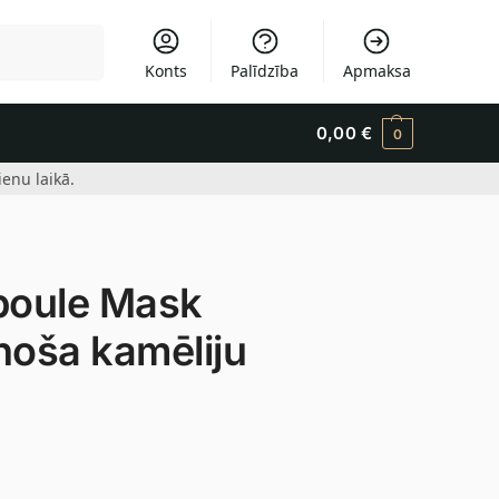
Meklēšana
Konts
Palīdzība
Apmaksa
0,00
€
0
enu laikā.
poule Mask
inoša kamēliju