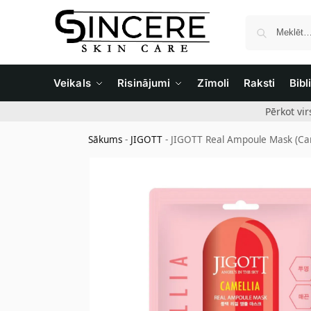
Veikals
Risinājumi
Zīmoli
Raksti
Bibl
Pērkot vi
Sākums
-
JIGOTT
-
JIGOTT Real Ampoule Mask (Came