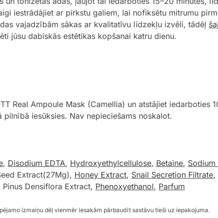
as un tonizētas ādas, ļaujot tai iedarboties 15–20 minūtes, l
i iestrādājiet ar pirkstu galiem, lai nofiksētu mitrumu pirm
as vajadzībām sākas ar kvalitatīvu līdzekļu izvēli, tādēļ
ša
ti jūsu dabiskās estētikas kopšanai katru dienu.
JIGOTT Real Ampoule Mask (Camellia) un atstājiet iedarboti
 tā pilnībā iesūksies. Nav nepieciešams noskalot.
e
,
Disodium EDTA
,
Hydroxyethylcellulose
,
Betaine
,
Sodium 
Seed Extract(27Mg),
Honey Extract
,
Snail Secretion Filtrate
,
 Pinus Densiflora Extract,
Phenoxyethanol
,
Parfum
espējamo izmaiņu dēļ vienmēr iesakām pārbaudīt sastāvu tieši uz iepakojuma.