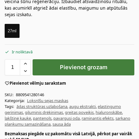
veicina šūnu reģenerāciju. Izbaudiet atsvaidzinošu rituālu,
kas acumirklī atgriež ādai elastību, maigumu un atpūtušās
sejas izskatu.
27ml
Ir noliktavā
Pievienot grozam
Pievienot vēlmju sarakstam
SKU:
8809541280146
Kategorija:
Loksnīšu sejas maskas
Tags:
ādas struktūras uzlabošana
,
augu ekstrakti
,
elastingumo
gerinimas
,
giluminis drėkinimas
,
greitas poveikis
,
hialuronskābe
,
lakštinė kaukė
,
pantenols
,
pavargusi oda
,
raminantis efekts
,
sarkano
plankumu samazināšana
,
sausa āda
Bezmaksas piegāde uz pakomātu visā Latvijā, pērkot par vairāk