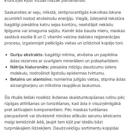
krunciņas kļūst vizuāli mazāk pamanāmas.
Saskaroties ar seju, mīkstā, simtprocentīgās kokvilnas loksne
acumirklī nodod atvēsinošu enerģiju. Vieglā, ūdeņainā tekstūra
bagātīgi piesātina katru sejas kontūru, neatstājot nekādu
lipīguma vai smaguma sajūtu. Kamēr āda bauda mieru, maskas
sastāvā esošie B un C vitamīni veicina dabisko reģenerācijas
procesu, izgaismojot pelēcīgās vietas un izlīdzinot kopējo toni.
Gurķu ekstrakts:
bagātīgi mitrina, atvēsina un papildina
ādas rezerves ar svarīgiem minerāliem un polisaharīdiem.
Nātrija hialuronāts:
piesaista milzīgu daudzumu ūdens
molekulu, nodrošinot ilgstošu epidermas tvirtumu.
Betaīns un alantoīns:
nomierina jutīgās vietas, stiprina ādas
aizsargbarjeru un mīkstina raupjākus laukumus.
Šis rituāls lieliski noslēdz ikdienas skaistumkopšanas rutīnu pēc
rūpīgas attīrīšanas un tonizēšanas, kad āda ir visuzņēmīgākā
pret aktīvajiem komponentiem. Pēc maskas turēšanas
piecpadsmit vai divdesmit minūtes atlikušo serumu ieteicams
maigi iemidzināt ādā, ļaujot tam kļūt par ideālu bāzi
turpmākajiem līdzekļiem. Daudzveidīgu sortimentu kopjošai