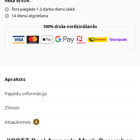
nekā 59 EUR.
Ātra piegāde 1-3 darba dienu laikā
14 dienu atgriešana
100% droša norēķināšanās
Apraksts
Papildu informācija
Zīmols
Atsauksmes
0