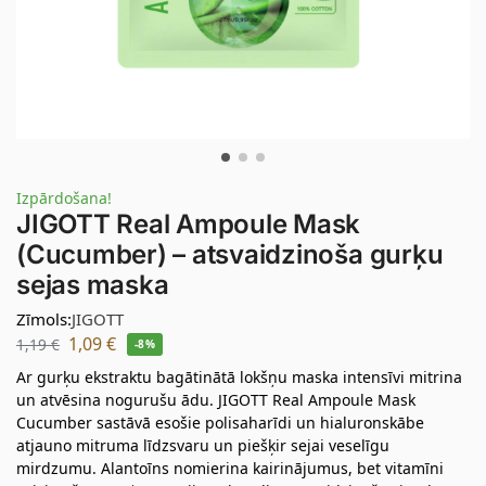
Izpārdošana!
JIGOTT Real Ampoule Mask
(Cucumber) – atsvaidzinoša gurķu
sejas maska
Zīmols:
JIGOTT
1,09
€
1,19
€
-8%
Ar gurķu ekstraktu bagātinātā lokšņu maska intensīvi mitrina
un atvēsina nogurušu ādu. JIGOTT Real Ampoule Mask
Cucumber sastāvā esošie polisaharīdi un hialuronskābe
atjauno mitruma līdzsvaru un piešķir sejai veselīgu
mirdzumu. Alantoīns nomierina kairinājumus, bet vitamīni