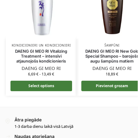
KONDICIONIERI UN KONDICIONIERI
ŠAMPŪNI
DAENG GI MEO RI Vitalizing
DAENG GI MEO RI New Gol
Treatment – intensīvi
Special Shampoo – barojoš
atjaunojošs kondicionieris
augu šampūns matiem
DAENG GI MEO RI
DAENG GI MEO RI
6,69
€
-
13,49
€
18,89
€
Select options
Pievienot grozam
Ātra piegāde
1-3 darba dienu laikā visā Latvijā
Naudas atgriešana