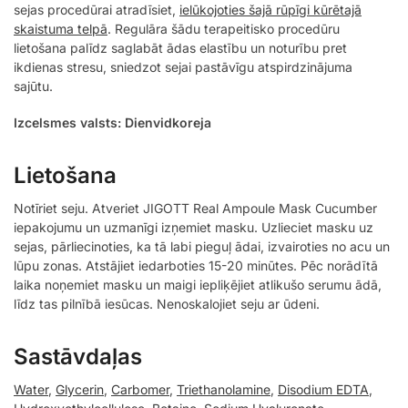
sejas procedūrai atradīsiet,
ielūkojoties šajā rūpīgi kūrētajā
skaistuma telpā
. Regulāra šādu terapeitisko procedūru
lietošana palīdz saglabāt ādas elastību un noturību pret
ikdienas stresu, sniedzot sejai pastāvīgu atspirdzinājuma
sajūtu.
Izcelsmes valsts: Dienvidkoreja
Lietošana
Notīriet seju. Atveriet JIGOTT Real Ampoule Mask Cucumber
iepakojumu un uzmanīgi izņemiet masku. Uzlieciet masku uz
sejas, pārliecinoties, ka tā labi pieguļ ādai, izvairoties no acu un
lūpu zonas. Atstājiet iedarboties 15-20 minūtes. Pēc norādītā
laika noņemiet masku un maigi iepliķējiet atlikušo serumu ādā,
līdz tas pilnībā iesūcas. Nenoskalojiet seju ar ūdeni.
Sastāvdaļas
Water
,
Glycerin
,
Carbomer
,
Triethanolamine
,
Disodium EDTA
,