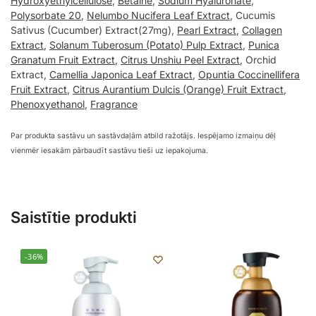
Hydroxyethylcellulose
,
Betaine
,
Sodium Hyaluronate
,
Polysorbate 20
,
Nelumbo Nucifera Leaf Extract
, Cucumis
Sativus (Cucumber) Extract(27mg),
Pearl Extract
,
Collagen
Extract
,
Solanum Tuberosum (Potato) Pulp Extract
,
Punica
Granatum Fruit Extract
,
Citrus Unshiu Peel Extract
, Orchid
Extract,
Camellia Japonica Leaf Extract
,
Opuntia Coccinellifera
Fruit Extract
,
Citrus Aurantium Dulcis (Orange) Fruit Extract
,
Phenoxyethanol
,
Fragrance
Par produkta sastāvu un sastāvdaļām atbild ražotājs. Iespējamo izmaiņu dēļ
vienmēr iesakām pārbaudīt sastāvu tieši uz iepakojuma.
Saistītie produkti
-36%