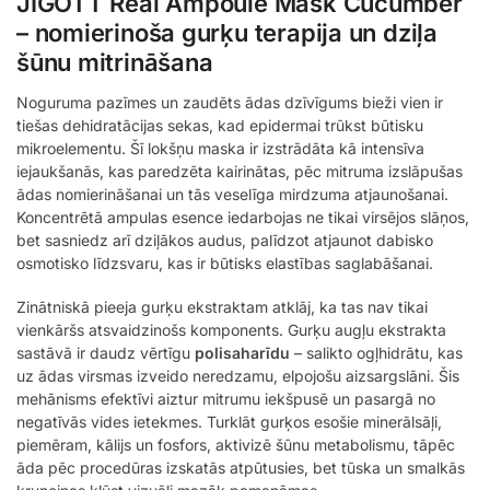
JIGOTT Real Ampoule Mask Cucumber
– nomierinoša gurķu terapija un dziļa
šūnu mitrināšana
Noguruma pazīmes un zaudēts ādas dzīvīgums bieži vien ir
tiešas dehidratācijas sekas, kad epidermai trūkst būtisku
mikroelementu. Šī lokšņu maska ir izstrādāta kā intensīva
iejaukšanās, kas paredzēta kairinātas, pēc mitruma izslāpušas
ādas nomierināšanai un tās veselīga mirdzuma atjaunošanai.
Koncentrētā ampulas esence iedarbojas ne tikai virsējos slāņos,
bet sasniedz arī dziļākos audus, palīdzot atjaunot dabisko
osmotisko līdzsvaru, kas ir būtisks elastības saglabāšanai.
Zinātniskā pieeja gurķu ekstraktam atklāj, ka tas nav tikai
vienkāršs atsvaidzinošs komponents. Gurķu augļu ekstrakta
sastāvā ir daudz vērtīgu
polisaharīdu
– salikto ogļhidrātu, kas
uz ādas virsmas izveido neredzamu, elpojošu aizsargslāni. Šis
mehānisms efektīvi aiztur mitrumu iekšpusē un pasargā no
negatīvās vides ietekmes. Turklāt gurķos esošie minerālsāļi,
piemēram, kālijs un fosfors, aktivizē šūnu metabolismu, tāpēc
āda pēc procedūras izskatās atpūtusies, bet tūska un smalkās